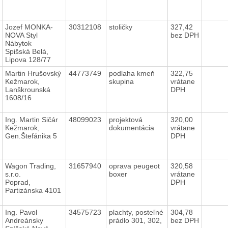
Jozef MONKA-
30312108
stoličky
327,42
NOVA Styl
bez DPH
Nábytok
Spišská Belá,
Lipova 128/77
Martin Hrušovský
44773749
podlaha kmeň
322,75
Kežmarok,
skupina
vrátane
Lanškrounská
DPH
1608/16
Ing. Martin Sičár
48099023
projektová
320,00
Kežmarok,
dokumentácia
vrátane
Gen.Štefánika 5
DPH
Wagon Trading,
31657940
oprava peugeot
320,58
s.r.o.
boxer
vrátane
Poprad,
DPH
Partizánska 4101
Ing. Pavol
34575723
plachty, posteľné
304,78
Andreánsky
prádlo 301, 302,
bez DPH