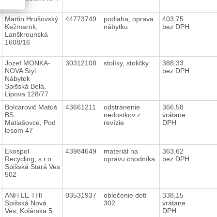
Martin Hrušovský
44773749
podlaha, oprava
403,75
Kežmarok,
nábytku
bez DPH
Lanškrounská
1608/16
Jozef MONKA-
30312108
stolíky, stoličky
388,33
NOVA Styl
bez DPH
Nábytok
Spišská Belá,
Lipova 128/77
Bolcarovič Matúš
43661211
odstránenie
366,58
BS
nedostkov z
vrátane
Matiašovce, Pod
revízie
DPH
lesom 47
Ekospol
43984649
materiál na
363,62
Recycling, s.r.o.
opravu chodníka
bez DPH
Spišská Stará Ves
502
ANH LE THI
03531937
oblečenie detí
338,15
Spišská Nová
302
vrátane
Ves, Kolárska 5
DPH