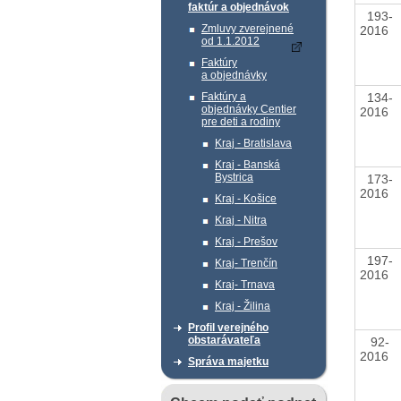
faktúr a objednávok
193-
Zmluvy zverejnené
2016
od 1.1.2012
Faktúry
a objednávky
134-
Faktúry a
objednávky Centier
2016
pre deti a rodiny
Kraj - Bratislava
Kraj - Banská
Bystrica
173-
2016
Kraj - Košice
Kraj - Nitra
Kraj - Prešov
197-
Kraj- Trenčín
2016
Kraj- Trnava
Kraj - Žilina
Profil verejného
obstarávateľa
92-
2016
Správa majetku