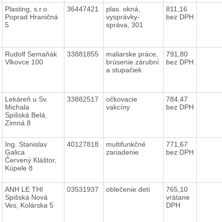
Plasting, s.r.o.
36447421
plas. okná,
811,16
Poprad Hraničná
vysprávky-
bez DPH
5
správa, 301
Rudolf Semaňák
33881855
maliarske práce,
791,80
Vlkovce 100
brúsenie zárubní
bez DPH
a stupačiek
Lekáreň u Sv.
33882517
očkovacie
784,47
Michala
vakcíny
bez DPH
Spišská Belá,
Zimná 8
Ing. Stanislav
40127818
multifunkčné
771,67
Galica
zariadenie
bez DPH
Červený Kláštor,
Kúpele 8
ANH LE THI
03531937
oblečenie detí
765,10
Spišská Nová
vrátane
Ves, Kolárska 5
DPH