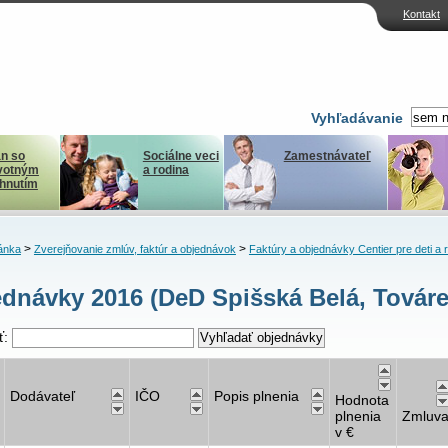
Kontakt
Vyhľadávanie
n so
Sociálne veci
Zamestnávateľ
votným
a rodina
ihnutím
>
>
ánka
Zverejňovanie zmlúv, faktúr a objednávok
Faktúry a objednávky Centier pre deti a 
dnávky 2016 (DeD Spišská Belá, Továre
ť:
Dodávateľ
IČO
Popis plnenia
Hodnota
plnenia
Zmluv
v €