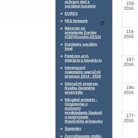
ochrany detí a
158-
sociálnej kurately
2016
EURES
PES Network
Nástroje na
119-
prepojenie Európy
2016
(CEF)/Systém EESSI
Európsky sociálny
fond
Fond pre azyl,
187-
migráciu a integráciu
2016
Integrovaný
regionálny operačný
program 2014 - 2020
Operačný program
186-
Kvalita životného
2016
prostredia
Národné projekty -
Oznámenia o
možnosti
predkladania žiadostí
177-
o poskytnutie
2016
finančného príspevku
Štatistiky
Zverejňovanie zmlúv,