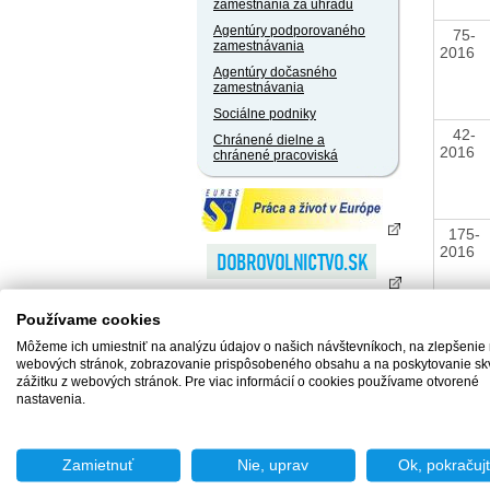
zamestnania za úhradu
Agentúry podporovaného
75-
zamestnávania
2016
Agentúry dočasného
zamestnávania
Sociálne podniky
42-
Chránené dielne a
2016
chránené pracoviská
175-
2016
Používame cookies
148-
Môžeme ich umiestniť na analýzu údajov o našich návštevníkoch, na zlepšenie
2016
webových stránok, zobrazovanie prispôsobeného obsahu a na poskytovanie sk
zážitku z webových stránok. Pre viac informácií o cookies používame otvorené
nastavenia.
99-
2016
Zamietnuť
Nie, uprav
Ok, pokračuj