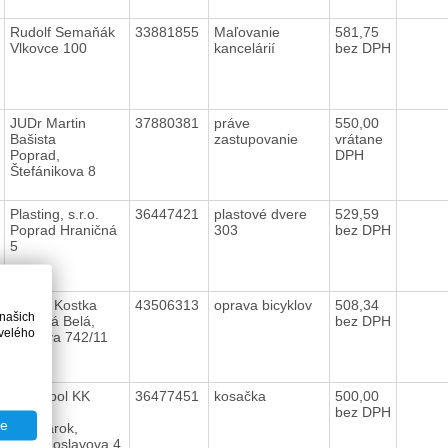
Rudolf Semaňák
33881855
Maľovanie
581,75
Vlkovce 100
kancelárií
bez DPH
JUDr Martin
37880381
práve
550,00
Bašista
zastupovanie
vrátane
Poprad,
DPH
Štefánikova 8
Plasting, s.r.o.
36447421
plastové dvere
529,59
Poprad Hraničná
303
bez DPH
5
Martin Kostka
43506313
oprava bicyklov
508,34
 našich
Spišská Belá,
bez DPH
velého
Mierova 742/11
Kovospol KK
36477451
kosačka
500,00
s.r.o
bez DPH
te
Kežmarok,
Hviezdoslavova 4