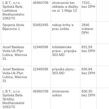
L.B.T., s,r.o.
46960708
zhotovenie ker.
7310,,
Spišská Belá,
obkladu a dlažby
bez DPH
Ladislava
na ul. 1.Mája 12
Medňanského
1082/70
Spojená škola
50482495
nákup knihy a
2846
Bijacovce 1
prac.zošita
vrátane
DPH
Jozef Balabas
11946598
inštalatérske
831,59
Voda-Uk-Plyn
práce - prípojka
bez DPH
Ľubica, Mierova
303-MD
31
Jozef Balabas
11946598
prípojka plynu -
830,84
Voda-Uk-Plyn
303-MD
bez DPH
Ľubica, Mierova
31
L.B.T., s,r.o.
46960708
zhotovenie
830,30
Spišská Belá-
soklov
bez DPH
Strážky,
Medňanskéhé
1082/70