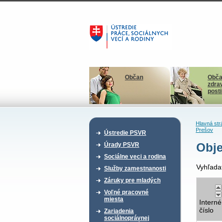
Občan
Obča
zdra
post
Hlavná str
Prešov
Ústredie PSVR
Obje
Úrady PSVR
Sociálne veci a rodina
Vyhľada
Služby zamestnanosti
Záruky pre mladých
Voľné pracovné
miesta
Interné
číslo
Zariadenia
sociálnoprávnej