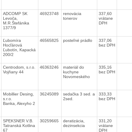
ADCOMP SK
46923748
renovácia
337,60
Levoča,
tonerov
vrátane
M.R.Štefánika
DPH
1377/9
Ľubomíra
46565825
posteľné prádlo
337,06
Hocľárová
bez DPH
Ľubotín, Kapacká
200/2
Centrodom, s.r.o.
46363246
materiál do
335,16
Vojňany 44
kuchyne
bez DPH
Novomeského
Mobillier Desing,
36245089
sedačka 3 sed. a
333,33
s.r.o.
2sed.
bez DPH
Banka, Alexyho 2
SPEKSNER V.B.
30259665
deratizácia,
331,20
Tatranská Kotlina
dezinsekcia
vrátane
67
DPH