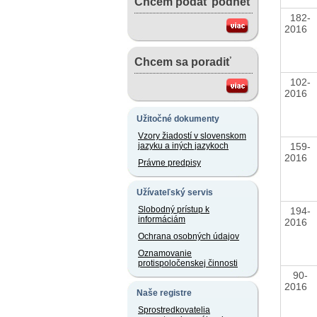
Chcem podať podnet
182-
2016
Chcem sa poradiť
102-
2016
Užitočné dokumenty
Vzory žiadostí v slovenskom
159-
jazyku a iných jazykoch
2016
Právne predpisy
Užívateľský servis
Slobodný prístup k
194-
informáciám
2016
Ochrana osobných údajov
Oznamovanie
protispoločenskej činnosti
90-
2016
Naše registre
Sprostredkovatelia