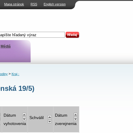
Mapa stránok
RSS
English version
Médiá
>
rodiny
Kraj -
nská 19/5)
Dátum
Dátum
Schválil
a
vyhotovenia
zverejnenia