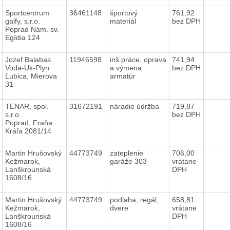
Sportcentrum
36461148
športový
761,92
galfy, s.r.o.
materiál
bez DPH
Poprad Nám. sv.
Egídia 124
Jozef Balabas
11946598
inš.práce, oprava
741,94
Voda-Uk-Plyn
a výmena
bez DPH
Ľubica, Mierova
armatúr
31
TENAR, spol.
31672191
náradie údržba
719,87
s.r.o.
bez DPH
Poprad, Fraňa
Kráľa 2081/14
Martin Hrušovský
44773749
zateplenie
706,00
Kežmarok,
garáže 303
vrátane
Lanškrounská
DPH
1608/16
Martin Hrušovský
44773749
podlaha, regál,
658,81
Kežmarok,
dvere
vrátane
Lanškrounská
DPH
1608/16