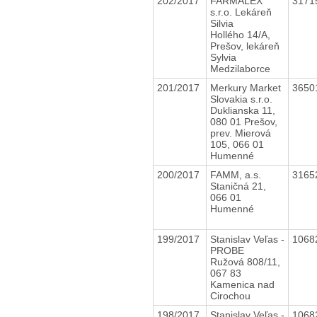
202/2017
FARMALEX
3171
s.r.o. Lekáreň
Silvia
Hollého 14/A,
Prešov, lekáreň
Sylvia
Medzilaborce
201/2017
Merkury Market
3650
Slovakia s.r.o.
Duklianska 11,
080 01 Prešov,
prev. Mierová
105, 066 01
Humenné
200/2017
FAMM, a.s.
3165
Staničná 21,
066 01
Humenné
199/2017
Stanislav Veľas -
1068
PROBE
Ružová 808/11,
067 83
Kamenica nad
Cirochou
198/2017
Stanislav Veľas -
1068