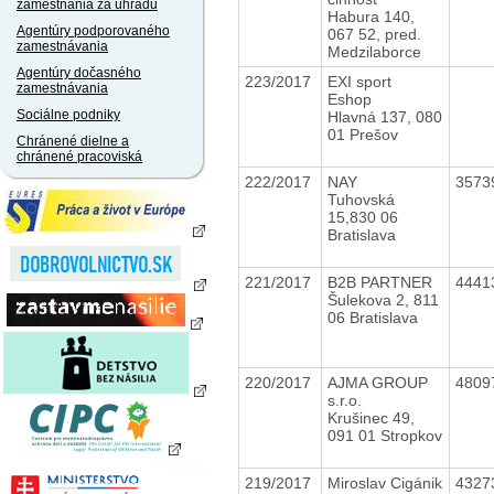
zamestnania za úhradu
Habura 140,
Agentúry podporovaného
067 52, pred.
zamestnávania
Medzilaborce
Agentúry dočasného
223/2017
EXI sport
zamestnávania
Eshop
Sociálne podniky
Hlavná 137, 080
01 Prešov
Chránené dielne a
chránené pracoviská
222/2017
NAY
3573
Tuhovská
15,830 06
Bratislava
221/2017
B2B PARTNER
4441
Šulekova 2, 811
06 Bratislava
220/2017
AJMA GROUP
4809
s.r.o.
Krušinec 49,
091 01 Stropkov
219/2017
Miroslav Cigánik
4327