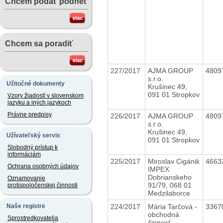
Chcem podať podnet
Chcem sa poradiť
227/2017
AJMA GROUP
4809
s.r.o.
Užitočné dokumenty
Krušinec 49,
091 01 Stropkov
Vzory žiadostí v slovenskom
jazyku a iných jazykoch
Právne predpisy
226/2017
AJMA GROUP
4809
s.r.o.
Krušinec 49,
Užívateľský servis
091 01 Stropkov
Slobodný prístup k
informáciám
225/2017
Miroslav Cigánik
4663
Ochrana osobných údajov
IMPEX
Dobrianskeho
Oznamovanie
91/79, 068 01
protispoločenskej činnosti
Medzilaborce
224/2017
Mária Tarčová -
3367
Naše registre
obchodná
Sprostredkovatelia
činnosť