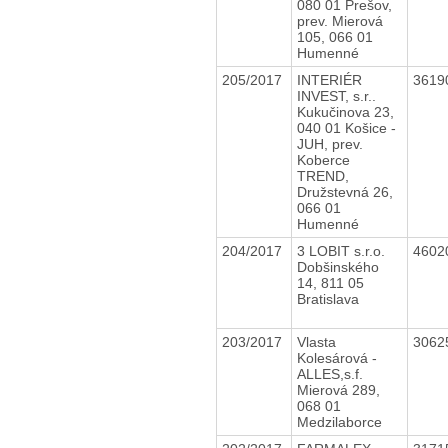
080 01 Prešov,
prev. Mierová
105, 066 01
Humenné
205/2017
INTERIÉR
3619
INVEST, s.r..
Kukučinova 23,
040 01 Košice -
JUH, prev.
Koberce
TREND,
Družstevná 26,
066 01
Humenné
204/2017
3 LOBIT s.r.o.
4602
Dobšinského
14, 811 05
Bratislava
203/2017
Vlasta
3062
Kolesárová -
ALLES,s.f.
Mierová 289,
068 01
Medzilaborce