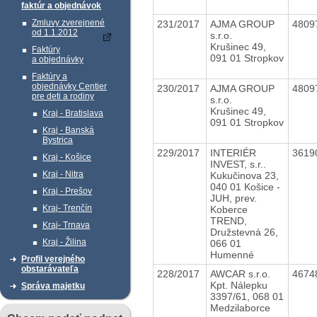
faktúr a objednávok
Zmluvy zverejnené
231/2017
AJMA GROUP
4809
od 1.1.2012
s.r.o.
Krušinec 49,
Faktúry
091 01 Stropkov
a objednávky
Faktúry a
objednávky Centier
230/2017
AJMA GROUP
4809
pre deti a rodiny
s.r.o.
Krušinec 49,
Kraj - Bratislava
091 01 Stropkov
Kraj - Banská
Bystrica
229/2017
INTERIÉR
3619
Kraj - Košice
INVEST, s.r..
Kraj - Nitra
Kukučinova 23,
040 01 Košice -
Kraj - Prešov
JUH, prev.
Kraj- Trenčín
Koberce
TREND,
Kraj- Trnava
Družstevná 26,
Kraj - Žilina
066 01
Humenné
Profil verejného
obstarávateľa
228/2017
AWCAR s.r.o.
4674
Kpt. Nálepku
Správa majetku
3397/61, 068 01
Medzilaborce