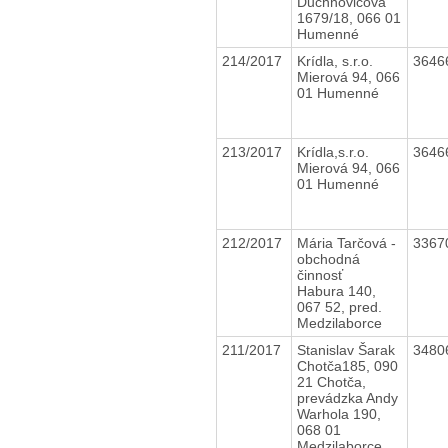
Duchnovičova
1679/18, 066 01
Humenné
214/2017
Krídla, s.r.o.
3646
Mierová 94, 066
01 Humenné
213/2017
Krídla,s.r.o.
3646
Mierová 94, 066
01 Humenné
212/2017
Mária Tarčová -
3367
obchodná
činnosť
Habura 140,
067 52, pred.
Medzilaborce
211/2017
Stanislav Šarak
3480
Chotča185, 090
21 Chotča,
prevádzka Andy
Warhola 190,
068 01
Medzilaborce