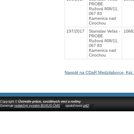
PROBE
Ružová 808/11,
067 83
Kamenica nad
Cirochou
197/2017
Stanislav Veľas -
1068
PROBE
Ružová 808/11,
067 83
Kamenica nad
Cirochou
Naspäť na CDaR Medzilaborce, Kpt.
Copyright ©
Ústredie práce, sociálnych vecí a rodiny
Generuje
redakčný systém BUXUS CMS
spoločnosti
ui42
.