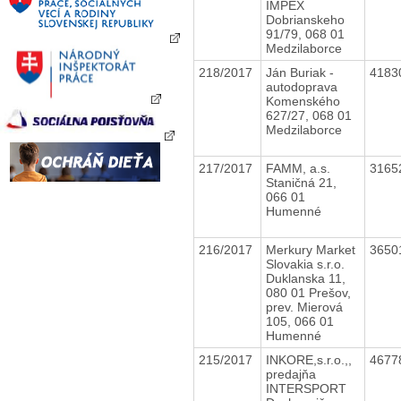
IMPEX
Dobrianskeho
91/79, 068 01
Medzilaborce
218/2017
Ján Buriak -
4183
autodoprava
Komenského
627/27, 068 01
Medzilaborce
217/2017
FAMM, a.s.
3165
Staničná 21,
066 01
Humenné
216/2017
Merkury Market
3650
Slovakia s.r.o.
Duklanska 11,
080 01 Prešov,
prev. Mierová
105, 066 01
Humenné
215/2017
INKORE,s.r.o.,,
4677
predajňa
INTERSPORT