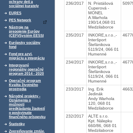
ochrany detí a
236/2017
N. Pristášová
5097
sociálnej kurately
Cuperová -
MONEL
EURES
A.Warhola
PES Network
190/14,068 01
Medzilaborce
Nástroje na
prepojenie Európy
235/2017
INKORE,s.r.o.,-
4677
(CEF)/Systém EESSI
Interšport
Európsky sociálny
Štefánikova
fond
5119/24, 066 01
Humenné
Fond pre azyl,
migráciu a integráciu
234/2017
INKORE,s.r.o.,-
4677
Integrovaný
Interšport
regionálny operačný
Štefánikova
program 2014 - 2020
5119/24, 066 01
Humenné
Operačný program
Kvalita životného
233/2017
Ing. Erik
4663
prostredia
Jedinák
Národné projekty -
Andy Warhola
Oznámenia o
120, 068 01
možnosti
Medzilaborce
predkladania žiadostí
o poskytnutie
232/2017
ALTE s.r.o.
finančného príspevku
Kpt. Nálepku
Štatistiky
660/86, 068 01
Medzilaborce
Zverejňovanie zmlúv,