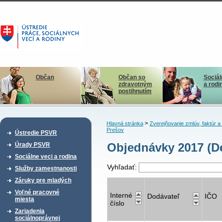
Občan
Občan so
Sociál
zdravotným
a rodi
postihnutím
>
Hlavná stránka
Zverejňovanie zmlúv, faktúr 
Prešov
Ústredie PSVR
Objednávky 2017 (De
Úrady PSVR
Sociálne veci a rodina
Vyhľadať:
Služby zamestnanosti
Záruky pre mladých
Voľné pracovné
Interné
Dodávateľ
IČO
miesta
číslo
Zariadenia
sociálnoprávnej