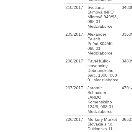
210/2017
Svetlana
3480
Štimová INPO
Mierová 949/93,
068 01
Medzilaborce
209/2017
Alexander
3360
Pelech
Poľná 804/40,
068 01
Medzilaborce
208/2017
Pavel Kulik -
3480
stavebniny
Dobrianskeho
parc. 1308, 068
01 Medzilaborce
207/2017
Jaromír
4701
Schnaider
JARDO
Komenského
124/5, 068 01
Medzilaborce
206/2017
Merkury Market
3650
Slovakia s.r.o.
Duklanska 11,