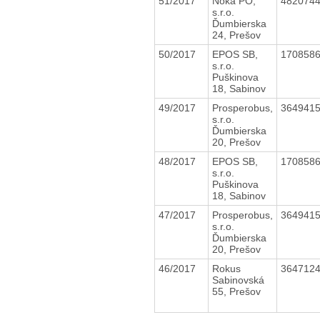
51/2017
Noka PO,
482074
s.r.o.
Ďumbierska
24, Prešov
50/2017
EPOS SB,
170858
s.r.o.
Puškinova
18, Sabinov
49/2017
Prosperobus,
364941
s.r.o.
Ďumbierska
20, Prešov
48/2017
EPOS SB,
170858
s.r.o.
Puškinova
18, Sabinov
47/2017
Prosperobus,
364941
s.r.o.
Ďumbierska
20, Prešov
46/2017
Rokus
364712
Sabinovská
55, Prešov