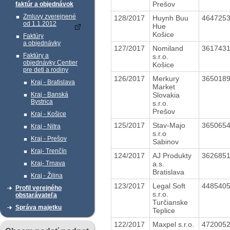
Prešov
faktúr a objednávok
Zmluvy zverejnené
128/2017
Huynh Buu
464725
od 1.1.2012
Hue
Košice
Faktúry
a objednávky
127/2017
Nomiland
361743
Faktúry a
s.r.o.
objednávky Centier
Košice
pre deti a rodiny
126/2017
Merkury
365018
Kraj - Bratislava
Market
Slovakia
Kraj - Banská
Bystrica
s.r.o.
Prešov
Kraj - Košice
125/2017
Stav-Majo
365065
Kraj - Nitra
s.r.o
Kraj - Prešov
Sabinov
Kraj- Trenčín
124/2017
AJ Produkty
362685
a.s.
Kraj- Trnava
Bratislava
Kraj - Žilina
123/2017
Legal Soft
448540
Profil verejného
s.r.o.
obstarávateľa
Turčianske
Správa majetku
Teplice
122/2017
Maxpel s.r.o.
472005