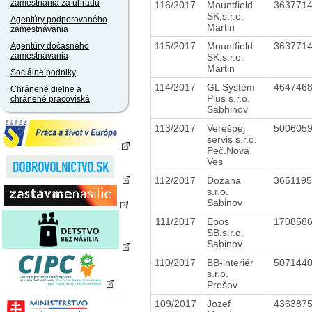
zamestnania za úhradu
116/2017
Mountfield
363771
SK,s.r.o.
Agentúry podporovaného
Martin
zamestnávania
115/2017
Mountfield
363771
Agentúry dočasného
zamestnávania
SK,s.r.o.
Martin
Sociálne podniky
114/2017
GL Systém
464746
Chránené dielne a
Plus s.r.o.
chránené pracoviská
Sabhinov
113/2017
Verešpej
500605
servis s.r.o.
Peč.Nová
Ves
112/2017
Dozana
365119
s.r.o.
Sabinov
111/2017
Epos
170858
SB,s.r.o.
Sabinov
110/2017
BB-interiér
507144
s.r.o.
Prešov
109/2017
Jozef
436387