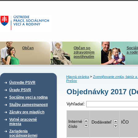
Občan
Občan so
Sociál
zdravotným
a rodi
postihnutím
>
Hlavná stránka
Zverejňovanie zmlúv, faktúr 
Prešov
Ústredie PSVR
Objednávky 2017 (De
Úrady PSVR
Sociálne veci a rodina
Vyhľadať:
Služby zamestnanosti
Záruky pre mladých
Voľné pracovné
Interné
Dodávateľ
IČO
miesta
číslo
Zariadenia
sociálnoprávnej