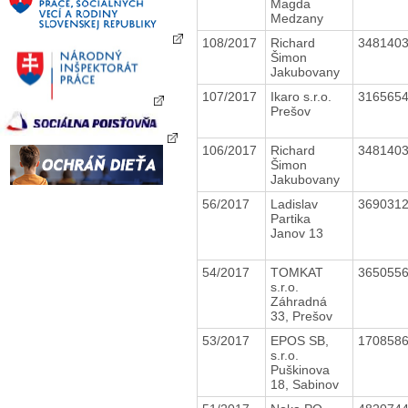
Magda
Medzany
108/2017
Richard
348140
Šimon
Jakubovany
107/2017
Ikaro s.r.o.
316565
Prešov
106/2017
Richard
348140
Šimon
Jakubovany
56/2017
Ladislav
369031
Partika
Janov 13
54/2017
TOMKAT
365055
s.r.o.
Záhradná
33, Prešov
53/2017
EPOS SB,
170858
s.r.o.
Puškinova
18, Sabinov