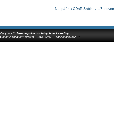
Naspäť na CDaR Sabinov, 17. nove
Copyright ©
Ústredie práce, sociálnych vecí a rodiny
Generuje
redakčný systém BUXUS CMS
spoločnosti
ui42
.