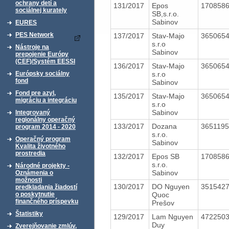
ochrany detí a
131/2017
Epos
170858
sociálnej kurately
SB,s.r.o.
Sabinov
EURES
PES Network
137/2017
Stav-Majo
365065
s.r.o
Nástroje na
Sabinov
prepojenie Európy
(CEF)/Systém EESSI
136/2017
Stav-Majo
365065
s.r.o
Európsky sociálny
fond
Sabinov
Fond pre azyl,
135/2017
Stav-Majo
365065
migráciu a integráciu
s.r.o
Sabinov
Integrovaný
regionálny operačný
133/2017
Dozana
365119
program 2014 - 2020
s.r.o.
Operačný program
Sabinov
Kvalita životného
prostredia
132/2017
Epos SB
170858
s.r.o.
Národné projekty -
Sabinov
Oznámenia o
možnosti
130/2017
DO Nguyen
351542
predkladania žiadostí
Quoc
o poskytnutie
finančného príspevku
Prešov
Štatistiky
129/2017
Lam Nguyen
472250
Duy
Zverejňovanie zmlúv,