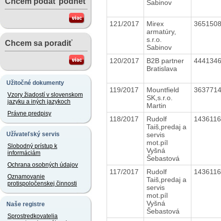
Chcem podať podnet
Sabinov
121/2017
Mirex
365150
armatúry,
s.r.o.
Chcem sa poradiť
Sabinov
120/2017
B2B partner
444134
Bratislava
Užitočné dokumenty
119/2017
Mountfield
363771
Vzory žiadostí v slovenskom
SK,s.r.o.
jazyku a iných jazykoch
Martin
Právne predpisy
118/2017
Rudolf
143611
Taiš,predaj a
servis
Užívateľský servis
mot.píl
Slobodný prístup k
Vyšná
informáciám
Šebastová
Ochrana osobných údajov
117/2017
Rudolf
143611
Oznamovanie
Taiš,predaj a
protispoločenskej činnosti
servis
mot.píl
Vyšná
Naše registre
Šebastová
Sprostredkovatelia