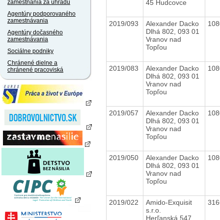
45 Hudcovce
zamestnania za úhradu
Agentúry podporovaného
zamestnávania
2019/093
Alexander Dacko
10
Dlhá 802, 093 01
Agentúry dočasného
Vranov nad
zamestnávania
Topľou
Sociálne podniky
Chránené dielne a
2019/083
Alexander Dacko
10
chránené pracoviská
Dlhá 802, 093 01
Vranov nad
Topľou
2019/057
Alexander Dacko
10
Dlhá 802, 093 01
Vranov nad
Topľou
2019/050
Alexander Dacko
10
Dlhá 802, 093 01
Vranov nad
Topľou
2019/022
Amido-Exquisit
31
s.r.o.
Herľanská 547,