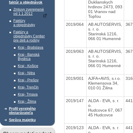
Duklianskych
faktúr a objednávok
hrdinov 2473, 093
Zmluvy zverejnené
01 Vranov nad
od 1.1.2012
Topľou
Faktúry
2019/064
AB AUTOSERVIS,
36
a objednávky
s. r. o.
Faktúry a
Starinská 1216,
objednávky Centier
066 01 Humenné
pre deti a rodiny
Kraj - Bratislava
2019/063
AB AUTOSERVIS,
36
Kraj - Banská
s. r. o.
Bystrica
Starinská 1216,
066 01 Humenné
Kraj - Košice
Kraj - Nitra
2019/001
AJFA+AVIS, s.r.o.
31
Kraj - Prešov
Klemensova 34,
Kraj- Trenčín
010 01 Žilina
Kraj- Trnava
2019/147
ALDA - EVA, s. r.
44
Kraj - Žilina
o.
Profil verejného
Hudcovce 67, 067
obstarávateľa
45 Hudcovce
Správa majetku
2019/123
ALDA - EVA, s. r.
44
o.