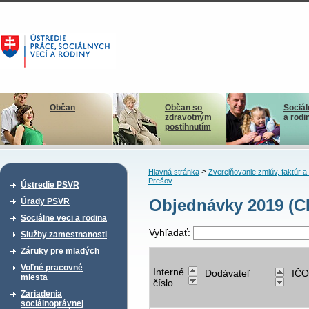
Občan
Občan so
Sociál
zdravotným
a rodi
postihnutím
>
Hlavná stránka
Zverejňovanie zmlúv, faktúr 
Prešov
Ústredie PSVR
Objednávky 2019 (CD
Úrady PSVR
Sociálne veci a rodina
Vyhľadať:
Služby zamestnanosti
Záruky pre mladých
Voľné pracovné
Interné
Dodávateľ
IČO
miesta
číslo
Zariadenia
sociálnoprávnej