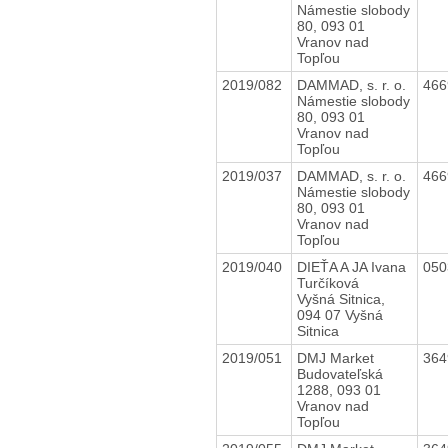
Námestie slobody
80, 093 01
Vranov nad
Topľou
2019/082
DAMMAD, s. r. o.
46
Námestie slobody
80, 093 01
Vranov nad
Topľou
2019/037
DAMMAD, s. r. o.
46
Námestie slobody
80, 093 01
Vranov nad
Topľou
2019/040
DIEŤA A JA Ivana
05
Turčíková
Vyšná Sitnica,
094 07 Vyšná
Sitnica
2019/051
DMJ Market
36
Budovateľská
1288, 093 01
Vranov nad
Topľou