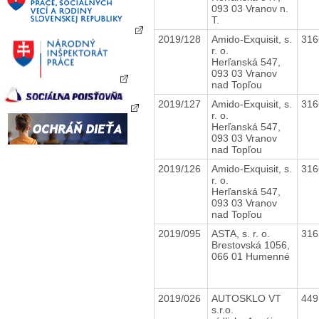
093 03 Vranov n.
T.
2019/128
Amido-Exquisit, s.
31
r. o.
Herľanská 547,
093 03 Vranov
nad Topľou
2019/127
Amido-Exquisit, s.
31
r. o.
Herľanská 547,
093 03 Vranov
nad Topľou
2019/126
Amido-Exquisit, s.
31
r. o.
Herľanská 547,
093 03 Vranov
nad Topľou
2019/095
ASTA, s. r. o.
31
Brestovská 1056,
066 01 Humenné
2019/026
AUTOSKLO VT
44
s.r.o.