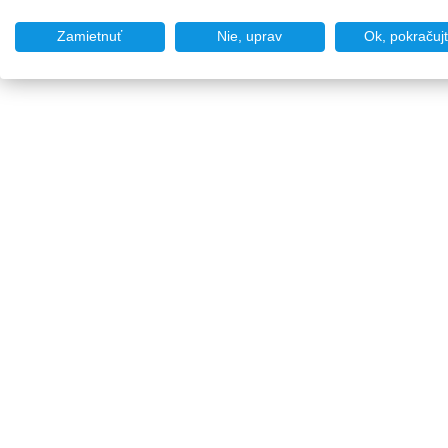
Zamietnuť
Nie, uprav
Ok, pokračuj