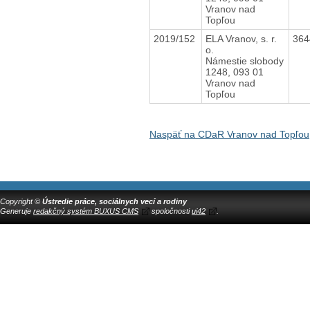
Vranov nad
Topľou
2019/152
ELA Vranov, s. r.
36
o.
Námestie slobody
1248, 093 01
Vranov nad
Topľou
Naspäť na CDaR Vranov nad Topľou,
Copyright ©
Ústredie práce, sociálnych vecí a rodiny
Generuje
redakčný systém BUXUS CMS
spoločnosti
ui42
.