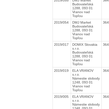
2019/055
DMJ Market
36
Budovateľská
1288, 093 01
Vranov nad
Topľou
2019/054
DMJ Market
36
Budovateľská
1288, 093 01
Vranov nad
Topľou
2019/017
DOMIX Slovakia
36
s.r.o.
Budovateľská
1288, 093 01
Vranov nad
Topľou
2019/019
ELA VRANOV
36
s.r.o.
Námestie slobody
1248, 093 01
Vranov nad
Topľou
2019/005
ELA VRANOV
36
s.r.o.
Námestie slobody
1248, 093 01