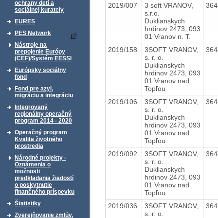
ochrany detí a
2019/007
3 soft VRANOV,
36
sociálnej kurately
s.r.o.
Duklianskych
EURES
hrdinov 2473, 093
PES Network
01 Vranov n. T.
Nástroje na
2019/158
3SOFT VRANOV,
36
prepojenie Európy
s. r. o.
(CEF)/Systém EESSI
Duklianskych
Európsky sociálny
hrdinov 2473, 093
fond
01 Vranov nad
Topľou
Fond pre azyl,
migráciu a integráciu
2019/106
3SOFT VRANOV,
36
Integrovaný
s. r. o.
regionálny operačný
Duklianskych
program 2014 - 2020
hrdinov 2473, 093
01 Vranov nad
Operačný program
Kvalita životného
Topľou
prostredia
2019/092
3SOFT VRANOV,
36
Národné projekty -
s. r. o.
Oznámenia o
Duklianskych
možnosti
hrdinov 2473, 093
predkladania žiadostí
01 Vranov nad
o poskytnutie
finančného príspevku
Topľou
Štatistiky
2019/036
3SOFT VRANOV,
36
s. r. o.
Zverejňovanie zmlúv,