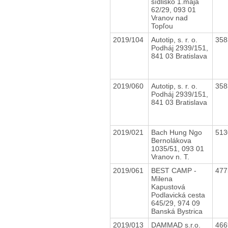
sídlisko 1.mája
62/29, 093 01
Vranov nad
Topľou
2019/104
Autotip, s. r. o.
35
Podháj 2939/151,
841 03 Bratislava
2019/060
Autotip, s. r. o.
35
Podháj 2939/151,
841 03 Bratislava
2019/021
Bach Hung Ngo
51
Bernolákova
1035/51, 093 01
Vranov n. T.
2019/061
BEST CAMP -
47
Milena
Kapustová
Podlavická cesta
645/29, 974 09
Banská Bystrica
2019/013
DAMMAD s.r.o.
46