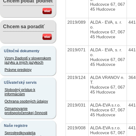
Chcem podať podnet
Hudcovce 67, 067
45 Hudcovce
2019/089
ALDA - EVA, s. r.
44
Chcem sa poradiť
o.
Hudcovce 67, 067
45 Hudcovce
2019/071
ALDA - EVA, s. r.
44
Užitočné dokumenty
o.
Vzory žiadostí v slovenskom
Hudcovce 67, 067
jazyku a iných jazykoch
45 Hudcovce
Právne predpisy
2019/124
ALDA VRANOV n.
36
T.
Užívateľský servis
Hudcovce 67, 067
Slobodný prístup k
45 Hudcovce
informáciám
Ochrana osobných údajov
2019/031
ALDA-EVA s.r.o.
44
Oznamovanie
Hudcovce 67, 067
protispoločenskej činnosti
45 Hudcovce
Naše registre
2019/008
ALDA-EVA s.r.o.
44
Hudcovce 67, 067
Sprostredkovatelia