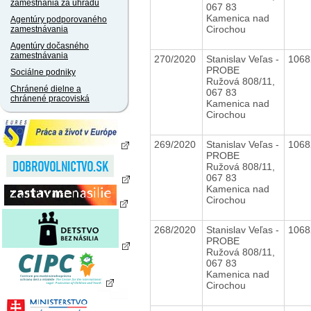
zamestnania za úhradu
067 83
Kamenica nad
Agentúry podporovaného
Cirochou
zamestnávania
Agentúry dočasného
zamestnávania
270/2020
Stanislav Veľas -
106
PROBE
Sociálne podniky
Ružová 808/11,
Chránené dielne a
067 83
chránené pracoviská
Kamenica nad
Cirochou
269/2020
Stanislav Veľas -
106
PROBE
Ružová 808/11,
067 83
Kamenica nad
Cirochou
268/2020
Stanislav Veľas -
106
PROBE
Ružová 808/11,
067 83
Kamenica nad
Cirochou