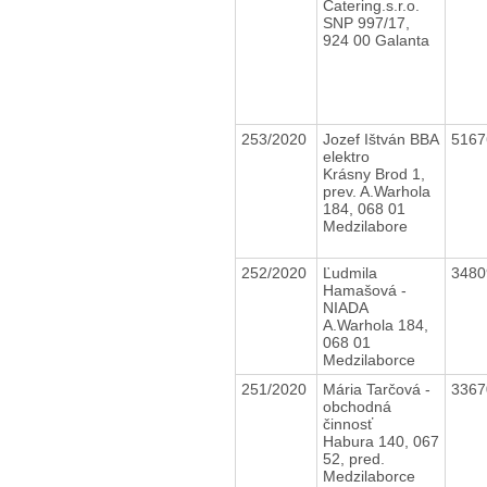
Catering.s.r.o.
SNP 997/17,
924 00 Galanta
253/2020
Jozef Ištván BBA
516
elektro
Krásny Brod 1,
prev. A.Warhola
184, 068 01
Medzilabore
252/2020
Ľudmila
348
Hamašová -
NIADA
A.Warhola 184,
068 01
Medzilaborce
251/2020
Mária Tarčová -
336
obchodná
činnosť
Habura 140, 067
52, pred.
Medzilaborce