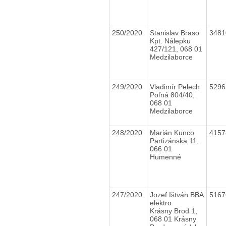
250/2020
Stanislav Braso
348
Kpt. Nálepku
427/121, 068 01
Medzilaborce
249/2020
Vladimír Pelech
529
Poľná 804/40,
068 01
Medzilaborce
248/2020
Marián Kunco
415
Partizánska 11,
066 01
Humenné
247/2020
Jozef Ištván BBA
516
elektro
Krásny Brod 1,
068 01 Krásny