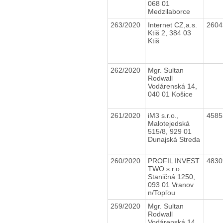
068 01
Medzilaborce
263/2020
Internet CZ,a.s.
260
Ktiš 2, 384 03
Ktiš
262/2020
Mgr. Sultan
Rodwall
Vodárenská 14,
040 01 Košice
261/2020
iM3 s.r.o.,
458
Malotejedská
515/8, 929 01
Dunajská Streda
260/2020
PROFIL INVEST
483
TWO s.r.o.
Staničná 1250,
093 01 Vranov
n/Topľou
259/2020
Mgr. Sultan
Rodwall
Vodárenská 14,