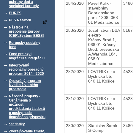
ochrany detí a
284/2020
Pavel Kulik -
348
sociálnej kurately
stavebniny
Dobrianskeho
EURES
parc. 1308, 068
PES Network
01 Medzilaborce
Nástroje na
283/2020
Jozef István BBA
516
prepojenie Európy
elektro
(CEF)/Systém EESSI
Krásny Brod 1,
Európsky sociálny
068 01 Krásny
fond
Brod, prevádzka
A.Warhola 184,
Fond pre azyl,
migráciu a integráciu
068 01
Medzilaborce
Integrovaný
regionálny operačný
282/2020
LOVTRIX s.r.o.
452
program 2014 - 2020
Bystrická 55,
040 11 Košice
Operačný program
Kvalita životného
prostredia
Národné projekty -
281/2020
LOVTRIX s.r.o.
452
Oznámenia o
Bystrická 55,
možnosti
040 11 Košice
predkladania žiadostí
o poskytnutie
finančného príspevku
Štatistiky
280/2020
Stanislav Šarak
348
S-Comp
Zverejňovanie zmlúv,