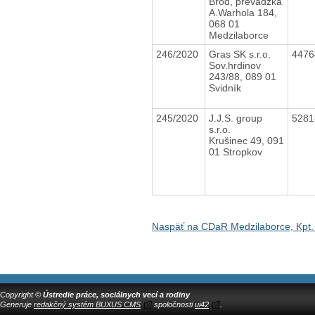
Brod, prevádzka
A.Warhola 184,
068 01
Medzilaborce
246/2020
Gras SK s.r.o.
447
Sov.hrdinov
243/88, 089 01
Svidník
245/2020
J.J.S. group
528
s.r.o.
Krušinec 49, 091
01 Stropkov
Naspäť na CDaR Medzilaborce, Kpt.
Copyright ©
Ústredie práce, sociálnych vecí a rodiny
Generuje
redakčný systém BUXUS CMS
spoločnosti
ui42
.