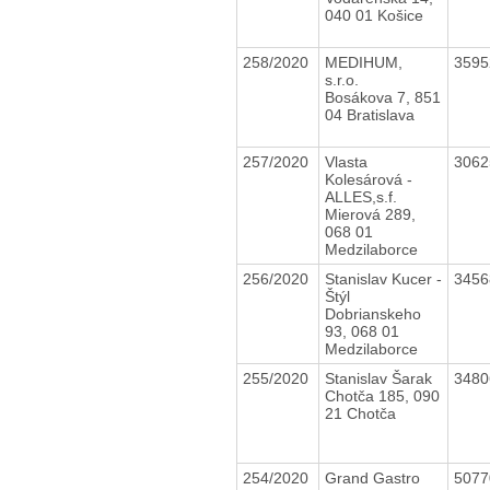
040 01 Košice
258/2020
MEDIHUM,
359
s.r.o.
Bosákova 7, 851
04 Bratislava
257/2020
Vlasta
306
Kolesárová -
ALLES,s.f.
Mierová 289,
068 01
Medzilaborce
256/2020
Stanislav Kucer -
345
Štýl
Dobrianskeho
93, 068 01
Medzilaborce
255/2020
Stanislav Šarak
348
Chotča 185, 090
21 Chotča
254/2020
Grand Gastro
507