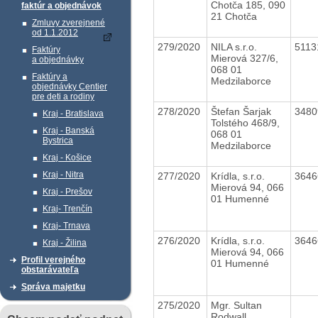
Chotča 185, 090
faktúr a objednávok
21 Chotča
Zmluvy zverejnené
od 1.1.2012
279/2020
NILA s.r.o.
511
Faktúry
Mierová 327/6,
a objednávky
068 01
Faktúry a
Medzilaborce
objednávky Centier
pre deti a rodiny
278/2020
Štefan Šarjak
348
Kraj - Bratislava
Tolstého 468/9,
Kraj - Banská
068 01
Bystrica
Medzilaborce
Kraj - Košice
Kraj - Nitra
277/2020
Krídla, s.r.o.
364
Mierová 94, 066
Kraj - Prešov
01 Humenné
Kraj- Trenčín
Kraj- Trnava
276/2020
Krídla, s.r.o.
364
Kraj - Žilina
Mierová 94, 066
Profil verejného
01 Humenné
obstarávateľa
Správa majetku
275/2020
Mgr. Sultan
Rodwall