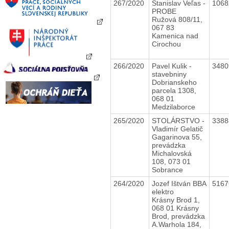
267/2020
Stanislav Veľas -
106
PROBE
Ružová 808/11,
067 83
Kamenica nad
Cirochou
266/2020
Pavel Kulik -
348
stavebniny
Dobrianskeho
parcela 1308,
068 01
Medzilaborce
265/2020
STOLÁRSTVO -
338
Vladimír Gelatič
Gagarinova 55,
prevádzka
Michalovská
108, 073 01
Sobrance
264/2020
Jozef Ištván BBA
516
elektro
Krásny Brod 1,
068 01 Krásny
Brod, prevádzka
A.Warhola 184,