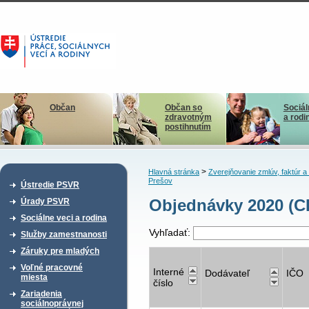
Občan
Občan so
Sociál
zdravotným
a rodi
postihnutím
>
Hlavná stránka
Zverejňovanie zmlúv, faktúr 
Prešov
Ústredie PSVR
Objednávky 2020 (CD
Úrady PSVR
Sociálne veci a rodina
Vyhľadať:
Služby zamestnanosti
Záruky pre mladých
Voľné pracovné
Interné
Dodávateľ
IČO
miesta
číslo
Zariadenia
sociálnoprávnej