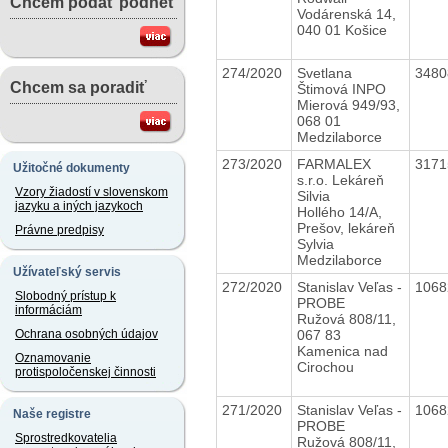
Chcem podať podnet
Vodárenská 14,
040 01 Košice
274/2020
Svetlana
348
Chcem sa poradiť
Štimová INPO
Mierová 949/93,
068 01
Medzilaborce
273/2020
FARMALEX
317
Užitočné dokumenty
s.r.o. Lekáreň
Vzory žiadostí v slovenskom
Silvia
jazyku a iných jazykoch
Hollého 14/A,
Prešov, lekáreň
Právne predpisy
Sylvia
Medzilaborce
Užívateľský servis
272/2020
Stanislav Veľas -
106
Slobodný prístup k
PROBE
informáciám
Ružová 808/11,
067 83
Ochrana osobných údajov
Kamenica nad
Oznamovanie
Cirochou
protispoločenskej činnosti
271/2020
Stanislav Veľas -
106
Naše registre
PROBE
Sprostredkovatelia
Ružová 808/11,