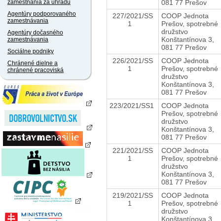
081 77 Prešov
zamestnania za úhradu
Agentúry podporovaného
227/2021/SS
COOP Jednota
zamestnávania
1
Prešov, spotrebné
družstvo
Agentúry dočasného
Konštantínova 3,
zamestnávania
081 77 Prešov
Sociálne podniky
226/2021/SS
COOP Jednota
Chránené dielne a
1
Prešov, spotrebné
chránené pracoviská
družstvo
Konštantínova 3,
081 77 Prešov
223/2021/SS1
COOP Jednota
Prešov, spotrebné
družstvo
Konštantínova 3,
081 77 Prešov
221/2021/SS
COOP Jednota
1
Prešov, spotrebné
družstvo
Konštantínova 3,
081 77 Prešov
219/2021/SS
COOP Jednota
1
Prešov, spotrebné
družstvo
Konštantínova 3,