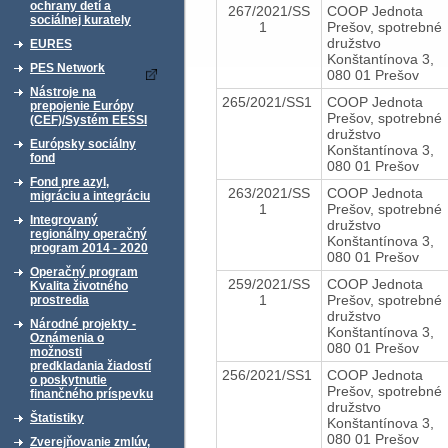
ochrany detí a
267/2021/SS
COOP Jednota
sociálnej kurately
1
Prešov, spotrebné
družstvo
EURES
Konštantínova 3,
PES Network
080 01 Prešov
Nástroje na
265/2021/SS1
COOP Jednota
prepojenie Európy
Prešov, spotrebné
(CEF)/Systém EESSI
družstvo
Európsky sociálny
Konštantínova 3,
fond
080 01 Prešov
Fond pre azyl,
263/2021/SS
COOP Jednota
migráciu a integráciu
1
Prešov, spotrebné
Integrovaný
družstvo
regionálny operačný
Konštantínova 3,
program 2014 - 2020
080 01 Prešov
Operačný program
259/2021/SS
COOP Jednota
Kvalita životného
1
Prešov, spotrebné
prostredia
družstvo
Národné projekty -
Konštantínova 3,
Oznámenia o
080 01 Prešov
možnosti
predkladania žiadostí
256/2021/SS1
COOP Jednota
o poskytnutie
Prešov, spotrebné
finančného príspevku
družstvo
Štatistiky
Konštantínova 3,
080 01 Prešov
Zverejňovanie zmlúv,