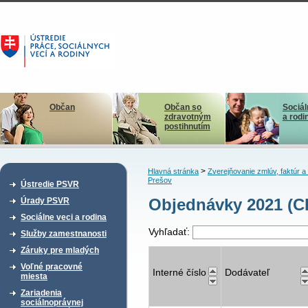
Občan
Občan so
Sociál
zdravotným
a rodi
postihnutím
>
Hlavná stránka
Zverejňovanie zmlúv, faktúr 
Prešov
Ústredie PSVR
Objednávky 2021 (CD
Úrady PSVR
Sociálne veci a rodina
Vyhľadať:
Služby zamestnanosti
Záruky pre mladých
Voľné pracovné
Interné číslo
Dodávateľ
miesta
Zariadenia
sociálnoprávnej