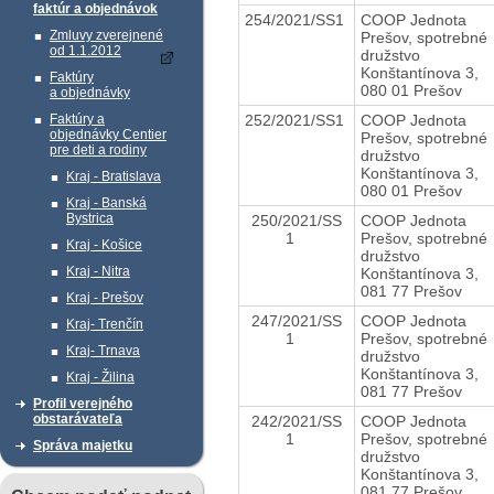
faktúr a objednávok
254/2021/SS1
COOP Jednota
Zmluvy zverejnené
Prešov, spotrebné
od 1.1.2012
družstvo
Konštantínova 3,
Faktúry
080 01 Prešov
a objednávky
252/2021/SS1
COOP Jednota
Faktúry a
objednávky Centier
Prešov, spotrebné
pre deti a rodiny
družstvo
Konštantínova 3,
Kraj - Bratislava
080 01 Prešov
Kraj - Banská
Bystrica
250/2021/SS
COOP Jednota
1
Prešov, spotrebné
Kraj - Košice
družstvo
Kraj - Nitra
Konštantínova 3,
081 77 Prešov
Kraj - Prešov
247/2021/SS
COOP Jednota
Kraj- Trenčín
1
Prešov, spotrebné
Kraj- Trnava
družstvo
Konštantínova 3,
Kraj - Žilina
081 77 Prešov
Profil verejného
obstarávateľa
242/2021/SS
COOP Jednota
1
Prešov, spotrebné
Správa majetku
družstvo
Konštantínova 3,
081 77 Prešov