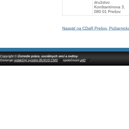
družstvo
Konštantínova 3,
080 01 Prešov
Naspäť na CDaR Prešov, Požiarnick
Copyright ©
Ústredie práce, sociálnych vecí a rodiny
Generuje
redakčný systém BUXUS CMS
spoločnosti
ui42
.