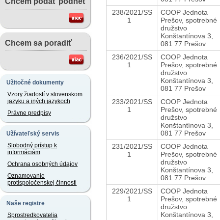
Chcem podať podnet
238/2021/SS
COOP Jednota
1
Prešov, spotrebné
družstvo
Konštantínova 3,
Chcem sa poradiť
081 77 Prešov
236/2021/SS
COOP Jednota
1
Prešov, spotrebné
družstvo
Konštantínova 3,
Užitočné dokumenty
081 77 Prešov
Vzory žiadostí v slovenskom
233/2021/SS
COOP Jednota
jazyku a iných jazykoch
1
Prešov, spotrebné
Právne predpisy
družstvo
Konštantínova 3,
081 77 Prešov
Užívateľský servis
Slobodný prístup k
231/2021/SS
COOP Jednota
informáciám
1
Prešov, spotrebné
družstvo
Ochrana osobných údajov
Konštantínova 3,
Oznamovanie
081 77 Prešov
protispoločenskej činnosti
229/2021/SS
COOP Jednota
1
Prešov, spotrebné
Naše registre
družstvo
Konštantínova 3,
Sprostredkovatelia