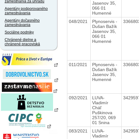
zamestnania za úhradu
Jasenov 35,
066 01
Agentúry podporovaného
Humenné
zamestnávania
Agentúry dočasného
048/2021
Plynoservis -
336680
zamestnávania
Dušan Bažík
Jasenov 35,
Sociálne podniky
066 01
Chránené dielne a
Humenné
chránené pracoviská
011/2021
Plynoservis -
336680
Dušan Bažík
Jasenov 35,
Humenné
092/2021
LUVA-
342959
Vladimír
Cháľ
Puškinova
257/20, 069
01 Snina
083/2021
LUVA-
342959
Vladimír