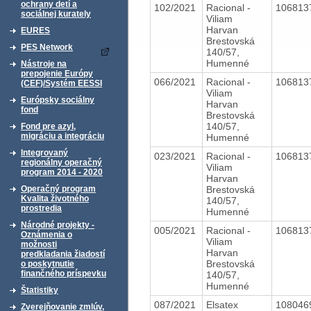
ochrany detí a
102/2021
Racional -
106813
sociálnej kurately
Viliam
Harvan
EURES
Brestovská
PES Network
140/57,
Humenné
Nástroje na
prepojenie Európy
066/2021
Racional -
106813
(CEF)/Systém EESSI
Viliam
Európsky sociálny
Harvan
fond
Brestovská
140/57,
Fond pre azyl,
migráciu a integráciu
Humenné
Integrovaný
023/2021
Racional -
106813
regionálny operačný
Viliam
program 2014 - 2020
Harvan
Brestovská
Operačný program
Kvalita životného
140/57,
prostredia
Humenné
Národné projekty -
005/2021
Racional -
106813
Oznámenia o
Viliam
možnosti
Harvan
predkladania žiadostí
Brestovská
o poskytnutie
finančného príspevku
140/57,
Humenné
Štatistiky
087/2021
Elsatex
108046
Zverejňovanie zmlúv,