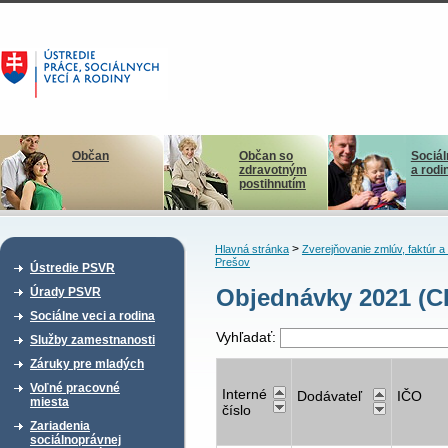
Občan
Občan so
Sociál
zdravotným
a rodi
postihnutím
>
Hlavná stránka
Zverejňovanie zmlúv, faktúr 
Prešov
Ústredie PSVR
Objednávky 2021 (CD
Úrady PSVR
Sociálne veci a rodina
Vyhľadať:
Služby zamestnanosti
Záruky pre mladých
Voľné pracovné
Interné
Dodávateľ
IČO
miesta
číslo
Zariadenia
sociálnoprávnej