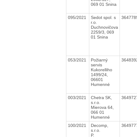
069 01 Snina
095/2021
Sedot spol. s
364778
r.o.
Duchnovičova
2259/3, 069
01 Snina
053/2021
Požiarný
364839
servis
Kukorelliho
1499/24,
06601
Humenné
003/2021
Chetra SK,
364972
s.r.o.
Mierova 64,
066 01
Humenné
100/2021
Decomp,
364977
s.r.o.
P.