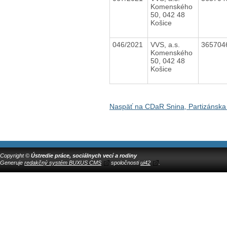
Komenského
50, 042 48
Košice
046/2021
VVS, a.s.
365704
Komenského
50, 042 48
Košice
Naspäť na CDaR Snina, Partizánska
Copyright ©
Ústredie práce, sociálnych vecí a rodiny
Generuje
redakčný systém BUXUS CMS
spoločnosti
ui42
.