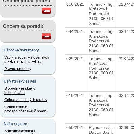
Chcem podať podnet
056/2021
Tomino - Ing.
323742
Kirňáková
Podhorská
2130, 069 01
Snina
Chcem sa poradiť
044/2021
Tomino - Ing.
323742
Kirňáková
Podhorská
2130, 069 01
Snina
Užitočné dokumenty
Vzory žiadostí v slovenskom
029/2021
Tomino - Ing.
323742
jazyku a iných jazykoch
Kirňáková
Podhorská
Právne predpisy
2130, 069 01
Snina
Užívateľský servis
Slobodný prístup k
informáciám
010/2021
Tomino - Ing.
323742
Kirňáková
Ochrana osobných údajov
Podhorská
Oznamovanie
2130, 069 01
protispoločenskej činnosti
Snina
Naše registre
050/2021
Plynoservis -
336680
Sprostredkovatelia
Dušan Bažík