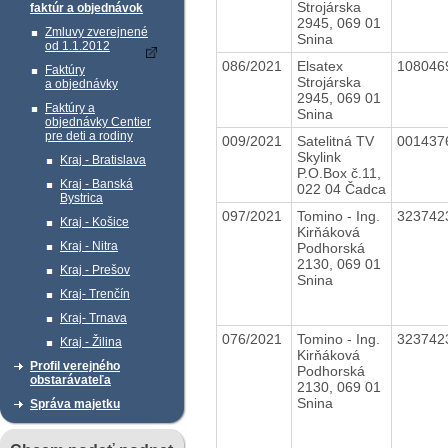
Strojárska
faktúr a objednávok
2945, 069 01
Zmluvy zverejnené
Snina
od 1.1.2012
086/2021
Elsatex
108046
Faktúry
Strojárska
a objednávky
2945, 069 01
Faktúry a
Snina
objednávky Centier
pre deti a rodiny
009/2021
Satelitná TV
001437
Skylink
Kraj - Bratislava
P.O.Box č.11,
Kraj - Banská
022 04 Čadca
Bystrica
097/2021
Tomino - Ing.
323742
Kraj - Košice
Kirňáková
Kraj - Nitra
Podhorská
2130, 069 01
Kraj - Prešov
Snina
Kraj- Trenčín
Kraj- Trnava
076/2021
Tomino - Ing.
323742
Kraj - Žilina
Kirňáková
Profil verejného
Podhorská
obstarávateľa
2130, 069 01
Snina
Správa majetku