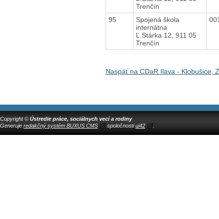
Trenčín
95
Spojená škola
00
internátna
Ľ.Stárka 12, 911 05
Trenčín
Naspäť na CDaR Ilava - Klobušice,
Copyright ©
Ústredie práce, sociálnych vecí a rodiny
Generuje
redakčný systém BUXUS CMS
spoločnosti
ui42
.