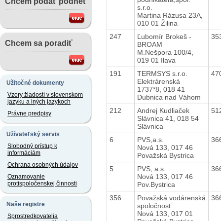
Chcem podať podnet
s.r.o.
Martina Rázusa 23A,
010 01 Žilina
247
Ľubomír Brokeš -
35
Chcem sa poradiť
BROAM
M.Nešpora 100/4,
019 01 Ilava
191
TERMSYS s.r.o.
47
Elektrárenská
Užitočné dokumenty
1737*8, 018 41
Vzory žiadostí v slovenskom
Dubnica nad Váhom
jazyku a iných jazykoch
212
Andrej Kudliaček
51
Právne predpisy
Slávnica 41, 018 54
Slávnica
Užívateľský servis
6
PVS,a.s.
36
Slobodný prístup k
Nová 133, 017 46
informáciám
Považská Bystrica
Ochrana osobných údajov
5
PVS, a.s.
36
Nová 133, 017 46
Oznamovanie
protispoločenskej činnosti
Pov.Bystrica
356
Považská vodárenská
36
Naše registre
spoločnosť
Nová 133, 017 01
Sprostredkovatelia