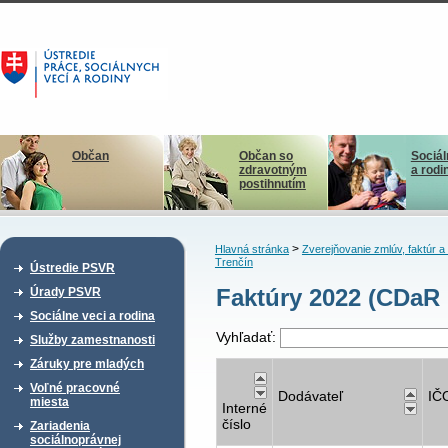
Občan
Občan so
Sociál
zdravotným
a rodi
postihnutím
>
Hlavná stránka
Zverejňovanie zmlúv, faktúr 
Trenčín
Ústredie PSVR
Faktúry 2022 (CDaR 
Úrady PSVR
Sociálne veci a rodina
Vyhľadať:
Služby zamestnanosti
Záruky pre mladých
Voľné pracovné
Dodávateľ
IČ
miesta
Interné
číslo
Zariadenia
sociálnoprávnej