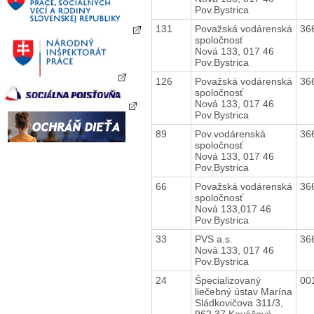
Pov.Bystrica
131
Považská vodárenská
36
spoločnosť
Nová 133, 017 46
Pov.Bystrica
126
Považská vodárenská
36
spoločnosť
Nová 133, 017 46
Pov.Bystrica
89
Pov.vodárenská
36
spoločnosť
Nová 133, 017 46
Pov.Bystrica
66
Považská vodárenská
36
spoločnosť
Nová 133,017 46
Pov.Bystrica
33
PVS a.s.
36
Nová 133, 017 46
Pov.Bystrica
24
Špecializovaný
00
liečebný ústav Marína
Sládkovičova 311/3,
962 37 Kováčová