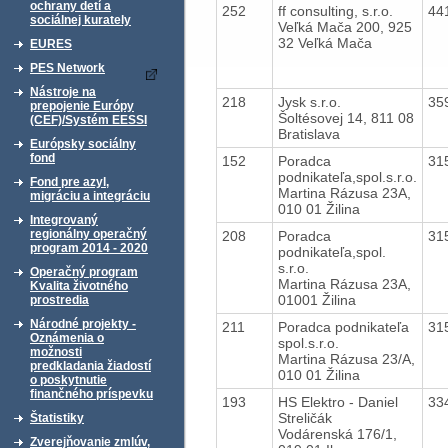
ochrany detí a
252
ff consulting, s.r.o.
44
sociálnej kurately
Veľká Mača 200, 925
32 Veľká Mača
EURES
PES Network
Nástroje na
218
Jysk s.r.o.
35
prepojenie Európy
Šoltésovej 14, 811 08
(CEF)/Systém EESSI
Bratislava
Európsky sociálny
fond
152
Poradca
31
podnikateľa,spol.s.r.o.
Fond pre azyl,
Martina Rázusa 23A,
migráciu a integráciu
010 01 Žilina
Integrovaný
regionálny operačný
208
Poradca
31
program 2014 - 2020
podnikateľa,spol.
s.r.o.
Operačný program
Martina Rázusa 23A,
Kvalita životného
01001 Žilina
prostredia
Národné projekty -
211
Poradca podnikateľa
31
Oznámenia o
spol.s.r.o.
možnosti
Martina Rázusa 23/A,
predkladania žiadostí
010 01 Žilina
o poskytnutie
finančného príspevku
193
HS Elektro - Daniel
33
Streličák
Štatistiky
Vodárenská 176/1,
Zverejňovanie zmlúv,