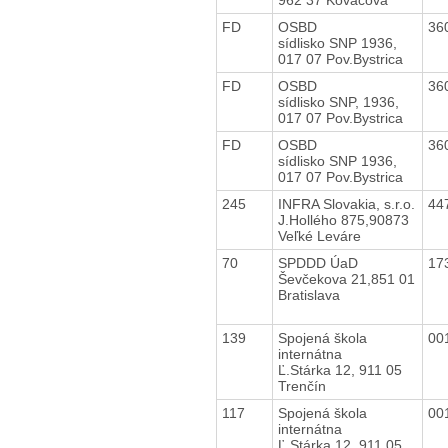
FD
OSBD
36
sídlisko SNP 1936,
017 07 Pov.Bystrica
FD
OSBD
36
sídlisko SNP, 1936,
017 07 Pov.Bystrica
FD
OSBD
36
sídlisko SNP 1936,
017 07 Pov.Bystrica
245
INFRA Slovakia, s.r.o.
44
J.Hollého 875,90873
Veľké Leváre
70
SPDDD ÚaD
17
Ševčekova 21,851 01
Bratislava
139
Spojená škola
00
internátna
Ľ.Stárka 12, 911 05
Trenčín
117
Spojená škola
00
internátna
Ľ.Stárka 12, 911 05