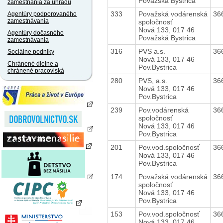
Považská Bystrica
zamestnania za úhradu
333
Považská vodárenská
36
Agentúry podporovaného
zamestnávania
spoločnosť
Nová 133, 017 46
Agentúry dočasného
Považská Bystrica
zamestnávania
316
PVS a.s.
36
Sociálne podniky
Nová 133, 017 46
Chránené dielne a
Pov.Bystrica
chránené pracoviská
280
PVS, a.s.
36
Nová 133, 017 46
Pov.Bystrica
239
Pov.vodárenská
36
spoločnosť
Nová 133, 017 46
Pov.Bystrica
201
Pov.vod.spoločnosť
36
Nová 133, 017 46
Pov.Bystrica
174
Považská vodárenská
36
spoločnosť
Nová 133, 017 46
Pov.Bystrica
153
Pov.vod.spoločnosť
36
Nová 133, 017 46