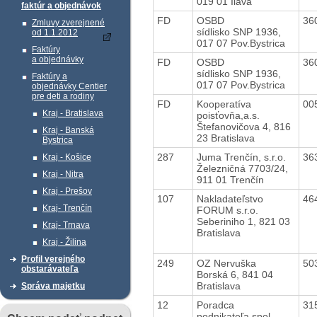
019 01 Ilava
faktúr a objednávok
FD
OSBD
36
Zmluvy zverejnené
sídlisko SNP 1936,
od 1.1.2012
017 07 Pov.Bystrica
Faktúry
a objednávky
FD
OSBD
36
sídlisko SNP 1936,
Faktúry a
017 07 Pov.Bystrica
objednávky Centier
pre deti a rodiny
FD
Kooperatíva
00
Kraj - Bratislava
poisťovňa,a.s.
Štefanovičova 4, 816
Kraj - Banská
23 Bratislava
Bystrica
287
Juma Trenčín, s.r.o.
36
Kraj - Košice
Železničná 7703/24,
Kraj - Nitra
911 01 Trenčín
Kraj - Prešov
107
Nakladateľstvo
46
Kraj- Trenčín
FORUM s.r.o.
Seberiniho 1, 821 03
Kraj- Trnava
Bratislava
Kraj - Žilina
Profil verejného
249
OZ Nervuška
50
obstarávateľa
Borská 6, 841 04
Bratislava
Správa majetku
12
Poradca
31
podnikateľa,spol.