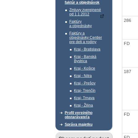
faktúr a objednávok
Zmluvy zverejnené
od 1.1.2012
286
Faktúry
a objednávky
Faktúry a
objednávky Centier
pre deti a rodiny
FD
Kraj - Bratislava
Kraj - Banská
Bystrica
Kraj - Košice
187
Kraj - Nitra
Kraj - Prešov
Kraj- Trenčín
Kraj- Trnava
Kraj - Žilina
Profil verejného
FD
obstarávateľa
Správa majetku
FD