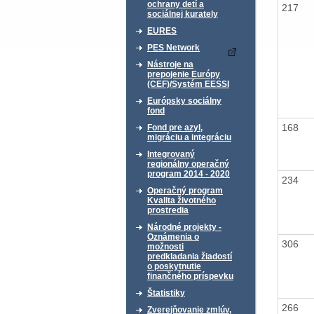
ochrany detí a
217
sociálnej kurately
EURES
PES Network
Nástroje na
prepojenie Európy
(CEF)/Systém EESSI
Európsky sociálny
fond
168
Fond pre azyl,
migráciu a integráciu
Integrovaný
regionálny operačný
program 2014 - 2020
234
Operačný program
Kvalita životného
prostredia
Národné projekty -
Oznámenia o
306
možnosti
predkladania žiadostí
o poskytnutie
finančného príspevku
Štatistiky
266
Zverejňovanie zmlúv,