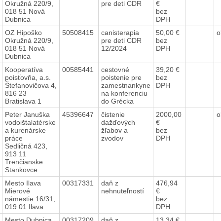
Okružná 220/9,
pre deti CDR
€
018 51 Nová
bez
Dubnica
DPH
OZ Hipoško
50508415
canisterapia
50,00 €
o
Okružná 220/9,
pre deti CDR
bez
018 51 Nová
12/2024
DPH
Dubnica
Kooperatíva
00585441
cestovné
39,20 €
poisťovňa, a.s.
poistenie pre
bez
Štefanovičova 4,
zamestnankyne
DPH
816 23
na konferenciu
Bratislava 1
do Grécka
Peter Januška
45396647
čistenie
2000,00
o
vodoištalatérske
dažďových
€
a kurenárske
žľabov a
bez
práce
zvodov
DPH
Sedličná 423,
913 11
Trenčianske
Stankovce
Mesto Ilava
00317331
daň z
476,94
Mierové
nehnuteľností
€
námestie 16/31,
bez
019 01 Ilava
DPH
Mesto Dubnica
00317209
daň z
13,34 €