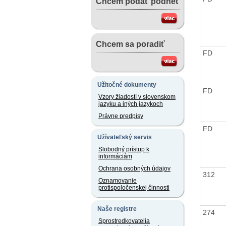
Chcem podať podnet
Chcem sa poradiť
FD
Užitočné dokumenty
FD
Vzory žiadostí v slovenskom
jazyku a iných jazykoch
Právne predpisy
FD
Užívateľský servis
Slobodný prístup k
informáciám
Ochrana osobných údajov
312
Oznamovanie
protispoločenskej činnosti
Naše registre
274
Sprostredkovatelia