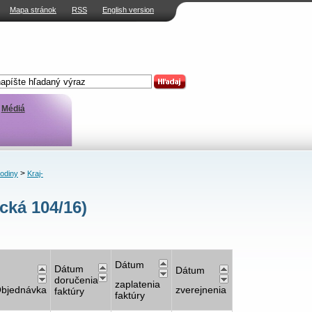
Mapa stránok
RSS
English version
Médiá
>
rodiny
Kraj-
cká 104/16)
Dátum
Dátum
Dátum
doručenia
zaplatenia
bjednávka
zverejnenia
faktúry
faktúry