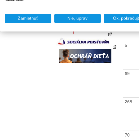
64
Zamietnuť
Nie, uprav
Ok, pokračuj
5
69
268
70