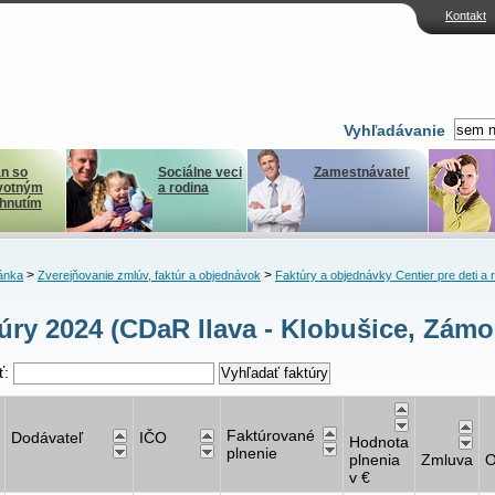
Kontakt
Vyhľadávanie
n so
Sociálne veci
Zamestnávateľ
votným
a rodina
ihnutím
>
>
ánka
Zverejňovanie zmlúv, faktúr a objednávok
Faktúry a objednávky Centier pre deti a 
úry 2024 (CDaR Ilava - Klobušice, Zámo
ť:
Faktúrované
Dodávateľ
IČO
Hodnota
plnenie
plnenia
Zmluva
O
v €