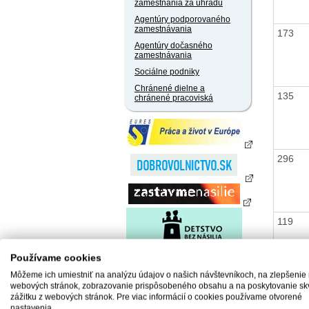
zamestnania za úhradu
Agentúry podporovaného
zamestnávania
173
Agentúry dočasného
zamestnávania
Sociálne podniky
Chránené dielne a
135
chránené pracoviská
296
119
Používame cookies
Môžeme ich umiestniť na analýzu údajov o našich návštevníkoch, na zlepšenie
304
webových stránok, zobrazovanie prispôsobeného obsahu a na poskytovanie sk
zážitku z webových stránok. Pre viac informácií o cookies používame otvorené
nastavenia.