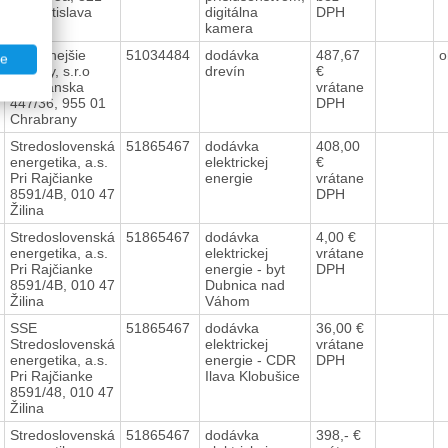
09 Bratislava
digitálna
DPH
kamera
Najlacnejšie
51034484
dodávka
487,67
o
te
dreviny, s.r.o
drevín
€
Partizánska
vrátane
447/36, 955 01
DPH
Chrabrany
Stredoslovenská
51865467
dodávka
408,00
energetika, a.s.
elektrickej
€
Pri Rajčianke
energie
vrátane
8591/4B, 010 47
DPH
Žilina
Stredoslovenská
51865467
dodávka
4,00 €
energetika, a.s.
elektrickej
vrátane
Pri Rajčianke
energie - byt
DPH
8591/4B, 010 47
Dubnica nad
Žilina
Váhom
SSE
51865467
dodávka
36,00 €
Stredoslovenská
elektrickej
vrátane
energetika, a.s.
energie - CDR
DPH
Pri Rajčianke
Ilava Klobušice
8591/48, 010 47
Žilina
Stredoslovenská
51865467
dodávka
398,- €