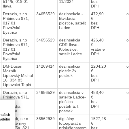
514/5, 019 01
11/2024
bez
Ilava
DPH
Derazin, s.r.o
34656529
dezinsekcia -
472,90
o
Pribinova 971,
likvidácia
€
017 01
ploštice, satelit
bez
Považská
Ladce
DPH
Bystrica
Derazin, s.r.o
34656529
dezinsekcia
426,40
o
Pribinova 971,
CDR Ilava-
€
017 01
Klobušice,
vrátane
Považská
satelit Ladce
DPH
Bystrica
DM-Dušan
14269414
dezinsekcia
2204,20
o
Mozník
ploštíc 2x
€
Liptovský Michal
postrek
bez
16, 034 83
DPH
Liptovská Teplá
Derazin, s.r.o
34656529
dezinsekcia v
488,40
o
Pribinova 971,
satelite Ladce-
€
017 01
ploštica
bez
Považská
posteľná, I.
DPH
Bystrica
postrek
 našich
ALZA.sk, s.r.o
36562939
digitálny
1527,28
o
velého
Mlynské nivy
fotoaparát s
€
19034/5a, 821
príslušenstvom,
bez