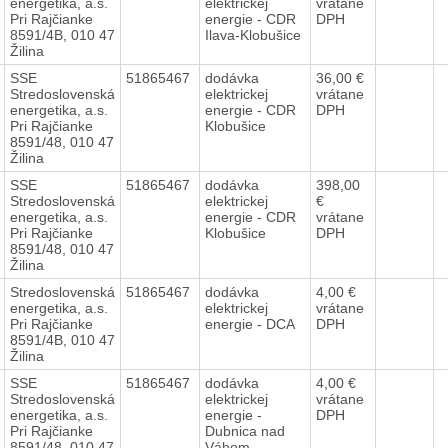
energetika, a.s.
elektrickej
vrátane
Pri Rajčianke
energie - CDR
DPH
8591/4B, 010 47
Ilava-Klobušice
Žilina
SSE
51865467
dodávka
36,00 €
Stredoslovenská
elektrickej
vrátane
energetika, a.s.
energie - CDR
DPH
Pri Rajčianke
Klobušice
8591/48, 010 47
Žilina
SSE
51865467
dodávka
398,00
Stredoslovenská
elektrickej
€
energetika, a.s.
energie - CDR
vrátane
Pri Rajčianke
Klobušice
DPH
8591/48, 010 47
Žilina
Stredoslovenská
51865467
dodávka
4,00 €
energetika, a.s.
elektrickej
vrátane
Pri Rajčianke
energie - DCA
DPH
8591/4B, 010 47
Žilina
SSE
51865467
dodávka
4,00 €
Stredoslovenská
elektrickej
vrátane
energetika, a.s.
energie -
DPH
Pri Rajčianke
Dubnica nad
8591/48, 010 47
Váhom