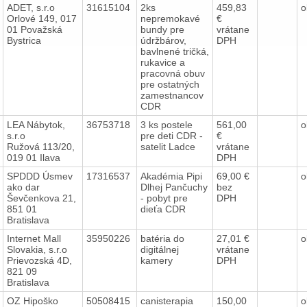
ADET, s.r.o
31615104
2ks
459,83
o
Orlové 149, 017
nepremokavé
€
01 Považská
bundy pre
vrátane
Bystrica
údržbárov,
DPH
bavlnené tričká,
rukavice a
pracovná obuv
pre ostatných
zamestnancov
CDR
LEA Nábytok,
36753718
3 ks postele
561,00
o
s.r.o
pre deti CDR -
€
Ružová 113/20,
satelit Ladce
vrátane
019 01 Ilava
DPH
SPDDD Úsmev
17316537
Akadémia Pipi
69,00 €
o
ako dar
Dlhej Pančuchy
bez
Ševčenkova 21,
- pobyt pre
DPH
851 01
dieťa CDR
Bratislava
Internet Mall
35950226
batéria do
27,01 €
o
Slovakia, s.r.o
digitálnej
vrátane
Prievozská 4D,
kamery
DPH
821 09
Bratislava
OZ Hipoško
50508415
canisterapia
150,00
o