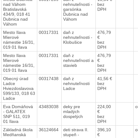
nad Váhom
nehnuteľnosti -
bez
Bratislavská
garsónka
DPH
434/9, 018 41
Dubnica nad
Dubnica nad
Váhom
Váhom
Mesto Ilava
00317331
daň z
476,79
Mierové
nehnuteľnosti -
€
námestie 16/31,
Klobušice
bez
019 01 Ilava
DPH
Mesto Ilava
00317331
daň z
476,79
Mierové
nehnuteľností a
€
námestie 16/31,
stavieb
bez
019 01 Ilava
DPH
Obecný úrad
00317438
daň z
41,56 €
Ladce
nehnuteľnosti
bez
Hviezdoslavova
Ladce
DPH
599/133, 018 63
Ladce
Eva Domáňová
43483038
deky pre
224,00
o
- GALATEX
mladých
€
SNP 511, 019
dospelých
bez
01 Ilava
DPH
Základná škola
36124664
deti strava II.
396,10
o
Medňanská
stupeň -
€