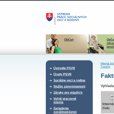
Občan
Obča
zdra
post
Hlavná str
Trenčín
Ústredie PSVR
Fakt
Úrady PSVR
Sociálne veci a rodina
Vyhľada
Služby zamestnanosti
Záruky pre mladých
Voľné pracovné
miesta
Interné
číslo
Zariadenia
sociálnoprávnej