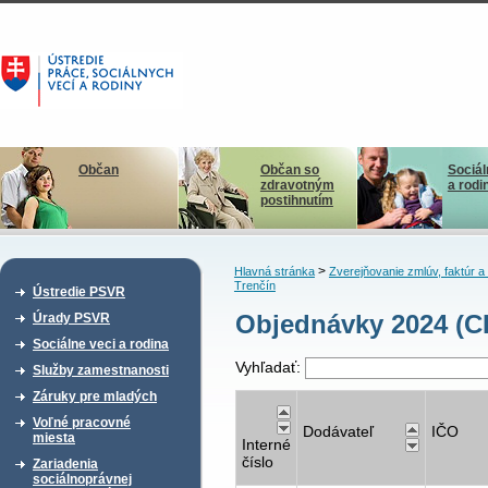
Občan
Občan so
Sociál
zdravotným
a rodi
postihnutím
>
Hlavná stránka
Zverejňovanie zmlúv, faktúr 
Trenčín
Ústredie PSVR
Objednávky 2024 (CD
Úrady PSVR
Sociálne veci a rodina
Vyhľadať:
Služby zamestnanosti
Záruky pre mladých
Voľné pracovné
Dodávateľ
IČO
miesta
Interné
číslo
Zariadenia
sociálnoprávnej