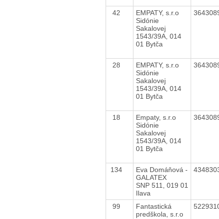
42
EMPATY, s.r.o
364308
Sidónie
Sakalovej
1543/39A, 014
01 Bytča
28
EMPATY, s.r.o
364308
Sidónie
Sakalovej
1543/39A, 014
01 Bytča
18
Empaty, s.r.o
364308
Sidónie
Sakalovej
1543/39A, 014
01 Bytča
134
Eva Domáňová -
434830
GALATEX
SNP 511, 019 01
Ilava
99
Fantastická
522931
predškola, s.r.o