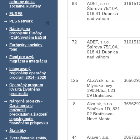
ochrany detí a
83
ADET, s.r.o
316151
sociálnej kurately
Štúrova 75/10A,
018 41 Dubnica
EURES
nad váhom
PES Network
Nástroje na
prepojenie Európy
(CEF)/Systém EESSI
72
ADET, s.r.o
316151
Európsky sociálny
Štúrova 75/10A,
fond
018 41 Dubnica
nad váhom
Fond pre azyl,
migráciu a integráciu
Integrovaný
regionálny operačný
program 2014 - 2020
125
ALZA.sk, s.r.o
365629
Mlynské nivy
Operačný program
Kvalita životného
19034/5a, 821
prostredia
09 Bratislava
Národné projekty -
8
Alza.sk, s.r.o
365629
Oznámenia o
Sliačska 1D, 831
možnosti
02 Bratislava-
predkladania žiadostí
Nové Mesto
o poskytnutie
finančného príspevku
Štatistiky
44
Araver, a.s.
006792
Zverejňovanie zmlúv,