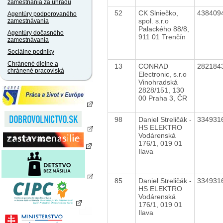
zamestnania za úhradu
52
CK Slniečko,
438409
Agentúry podporovaného
spol. s.r.o
zamestnávania
Palackého 88/8,
Agentúry dočasného
911 01 Trenčín
zamestnávania
Sociálne podniky
Chránené dielne a
13
CONRAD
282184
chránené pracoviská
Electronic, s.r.o
Vinohradská
2828/151, 130
00 Praha 3, ČR
98
Daniel Streličák -
334931
HS ELEKTRO
Vodárenská
176/1, 019 01
Ilava
85
Daniel Streličák -
334931
HS ELEKTRO
Vodárenská
176/1, 019 01
Ilava