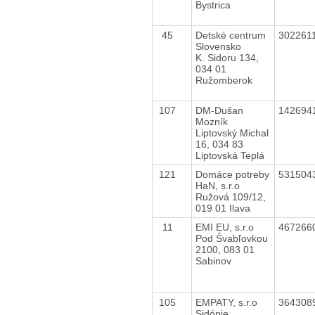
Bystrica
45
Detské centrum
302261
Slovensko
K. Sidoru 134,
034 01
Ružomberok
107
DM-Dušan
142694
Mozník
Liptovský Michal
16, 034 83
Liptovská Teplá
121
Domáce potreby
531504
HaN, s.r.o
Ružová 109/12,
019 01 Ilava
11
EMI EU, s.r.o
467266
Pod Švabľovkou
2100, 083 01
Sabinov
105
EMPATY, s.r.o
364308
Sidónie