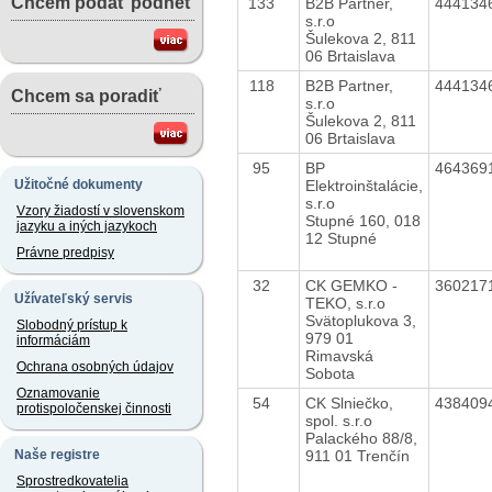
Chcem podať podnet
133
B2B Partner,
444134
s.r.o
Šulekova 2, 811
06 Brtaislava
118
B2B Partner,
444134
Chcem sa poradiť
s.r.o
Šulekova 2, 811
06 Brtaislava
95
BP
464369
Elektroinštalácie,
Užitočné dokumenty
s.r.o
Vzory žiadostí v slovenskom
Stupné 160, 018
jazyku a iných jazykoch
12 Stupné
Právne predpisy
32
CK GEMKO -
360217
Užívateľský servis
TEKO, s.r.o
Svätoplukova 3,
Slobodný prístup k
979 01
informáciám
Rimavská
Ochrana osobných údajov
Sobota
Oznamovanie
54
CK Slniečko,
438409
protispoločenskej činnosti
spol. s.r.o
Palackého 88/8,
911 01 Trenčín
Naše registre
Sprostredkovatelia