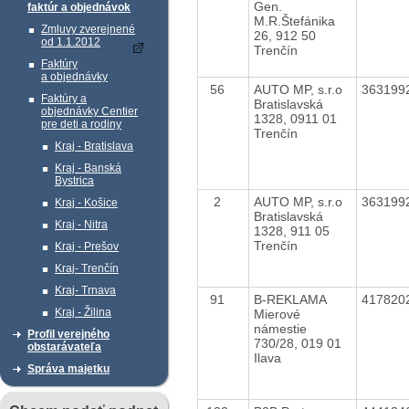
Gen.
faktúr a objednávok
M.R.Štefánika
Zmluvy zverejnené
26, 912 50
od 1.1.2012
Trenčín
Faktúry
a objednávky
56
AUTO MP, s.r.o
363199
Faktúry a
Bratislavská
objednávky Centier
1328, 0911 01
pre deti a rodiny
Trenčín
Kraj - Bratislava
Kraj - Banská
Bystrica
2
AUTO MP, s.r.o
363199
Kraj - Košice
Bratislavská
Kraj - Nitra
1328, 911 05
Trenčín
Kraj - Prešov
Kraj- Trenčín
Kraj- Trnava
91
B-REKLAMA
417820
Kraj - Žilina
Mierové
námestie
Profil verejného
730/28, 019 01
obstarávateľa
Ilava
Správa majetku