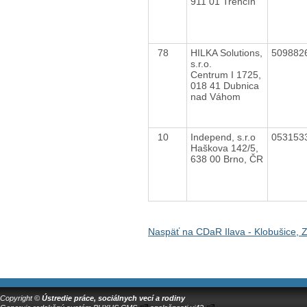
911 01 Trenčín
78
HILKA Solutions,
509882
s.r.o.
Centrum I 1725,
018 41 Dubnica
nad Váhom
10
Independ, s.r.o
053153
Haškova 142/5,
638 00 Brno, ČR
Naspäť na CDaR Ilava - Klobušice,
Copyright ©
Ústredie práce, sociálnych vecí a rodiny