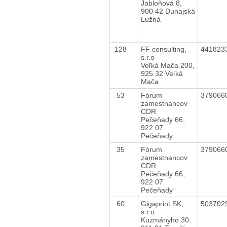
Jabloňová 8,
900 42 Dunajská
Lužná
128
FF consulting,
441823
s.r.o
Veľká Mača 200,
925 32 Veľká
Mača
53
Fórum
379066
zamestnancov
CDR
Pečeňady 66,
922 07
Pečeňady
35
Fórum
379066
zamestnancov
CDR
Pečeňady 66,
922 07
Pečeňady
60
Gigaprint.SK,
503702
s.r.o
Kuzmányho 30,