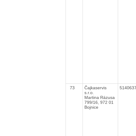
73
Čajkaservis
514063
s.r.o.
Martina Rázusa
799/16, 972 01
Bojnice