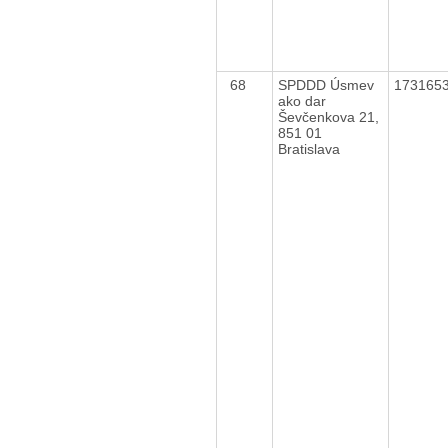
68
SPDDD Úsmev
173165
ako dar
Ševčenkova 21,
851 01
Bratislava