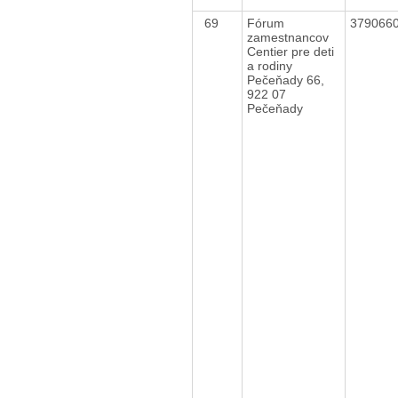
69
Fórum
379066
zamestnancov
Centier pre deti
a rodiny
Pečeňady 66,
922 07
Pečeňady