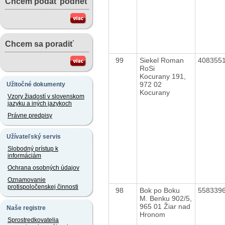
Chcem podať podnet
Chcem sa poradiť
99
Siekel Roman
408355
RoSi
Kocurany 191,
972 02
Užitočné dokumenty
Kocurany
Vzory žiadostí v slovenskom
jazyku a iných jazykoch
Právne predpisy
Užívateľský servis
Slobodný prístup k
informáciám
Ochrana osobných údajov
Oznamovanie
protispoločenskej činnosti
98
Bok po Boku
558339
M. Benku 902/5,
965 01 Žiar nad
Naše registre
Hronom
Sprostredkovatelia