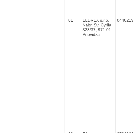
81
ELDREX s.r.o.
044021
Nábr. Sv. Cyrila
323/37, 971 01
Prievidza