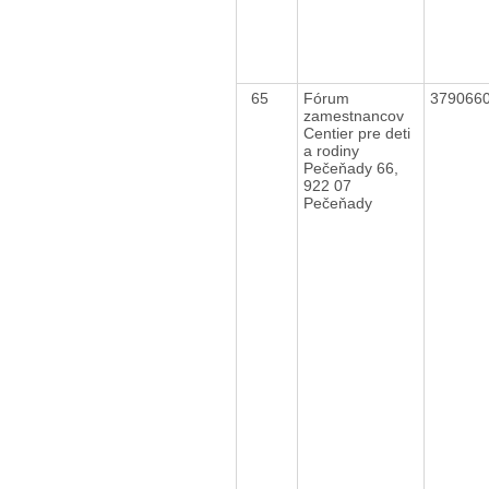
65
Fórum
379066
zamestnancov
Centier pre deti
a rodiny
Pečeňady 66,
922 07
Pečeňady