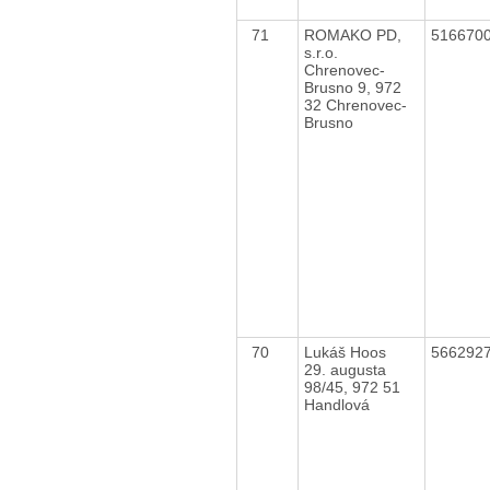
71
ROMAKO PD,
516670
s.r.o.
Chrenovec-
Brusno 9, 972
32 Chrenovec-
Brusno
70
Lukáš Hoos
566292
29. augusta
98/45, 972 51
Handlová