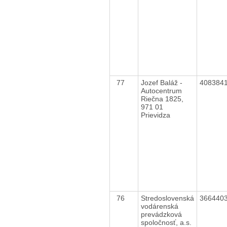
77
Jozef Baláž -
408384
Autocentrum
Riečna 1825,
971 01
Prievidza
76
Stredoslovenská
366440
vodárenská
prevádzková
spoločnosť, a.s.