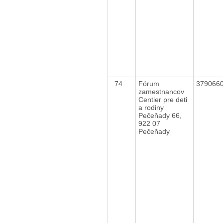
74
Fórum
379066
zamestnancov
Centier pre deti
a rodiny
Pečeňady 66,
922 07
Pečeňady