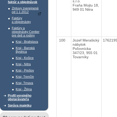
s.r.o.
faktúr a objednávok
Fraňa Mojtu 18,
Zmluvy zverejnené
949 01 Nitra
od 1.1.2012
Faktúry
a objednávky
Faktúry a
objednávky Centier
pre deti a rodiny
100
Jozef Merašický
176219
Kraj - Bratislava
nábytok
Kraj - Banská
Poľovnícka
Bystrica
347/23, 955 01
Tovarníky
Kraj - Košice
Kraj - Nitra
Kraj - Prešov
Kraj- Trenčín
Kraj- Trnava
Kraj - Žilina
Profil verejného
obstarávateľa
Správa majetku