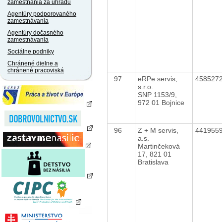
zamestnania za úhradu
Agentúry podporovaného
zamestnávania
Agentúry dočasného
zamestnávania
Sociálne podniky
Chránené dielne a
chránené pracoviská
97
eRPe servis,
458527
s.r.o.
SNP 1153/9,
972 01 Bojnice
96
Z + M servis,
441955
a.s.
Martinčeková
17, 821 01
Bratislava