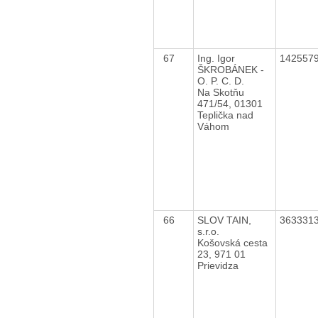
67
Ing. Igor
142557
ŠKROBÁNEK -
O. P. C. D.
Na Skotňu
471/54, 01301
Teplička nad
Váhom
66
SLOV TAIN,
363331
s.r.o.
Košovská cesta
23, 971 01
Prievidza