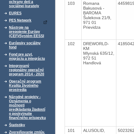
ochrany detí a
103
Romana
445981
sociálnej kurately
Bakusová -
BAROMA
EURES
Šulekova 21/9,
PES Network
971 01
Prievidza
Nástroje na
prepojenie Európy
(CEF)/Systém EESSI
Európsky sociálny
102
DREWORLD-
418504
fond
KM
Mlynská 635/12,
Fond pre azyl,
972 51
migráciu a integráciu
Handlová
Integrovaný
regionálny operačný
program 2014 - 2020
Operačný program
Kvalita životného
prostredia
Národné projekty -
Oznámenia o
možnosti
predkladania žiadostí
o poskytnutie
finančného príspevku
Štatistiky
101
ALUSOLID,
502326
Zverejňovanie zmlúv,