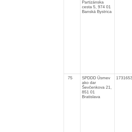
Partizánska
cesta 5, 974 01
Banská Bystrica
75
SPDDD Úsmev
173165
ako dar
Ševčenkova 21,
851 01
Bratislava