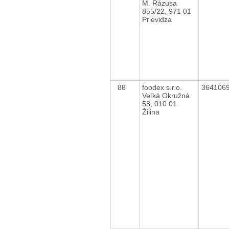
M. Rázusa
855/22, 971 01
Prievidza
88
foodex s.r.o.
364106
Veľká Okružná
58, 010 01
Žilina