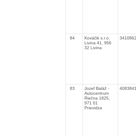
84
Kováčik s.r.o.
341086
Livina 41, 956
32 Livina
83
Jozef Baláž -
408384
Autocentrum
Riečna 1825,
971 01
Prievidza