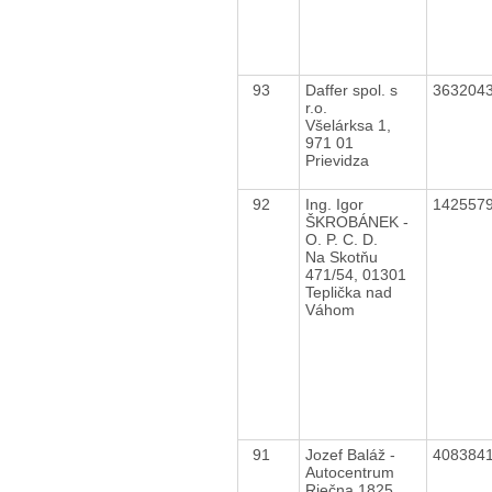
93
Daffer spol. s
363204
r.o.
Všelárksa 1,
971 01
Prievidza
92
Ing. Igor
142557
ŠKROBÁNEK -
O. P. C. D.
Na Skotňu
471/54, 01301
Teplička nad
Váhom
91
Jozef Baláž -
408384
Autocentrum
Riečna 1825,