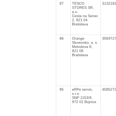
87
TESCO
313218
STORES SR,
a.s.
Cesta na Senec
2, 821 04
Bratislava
86
Orange
356972
Slovensko, a. s.
Metodova 8,
821 08
Bratislava
85
eRPe servis,
458527
s.r.o.
SNP 1153/9,
972 01 Bojnice