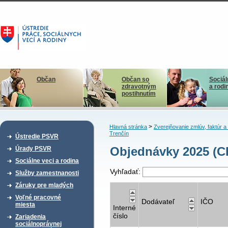
Občan
Občan so
Sociál
zdravotným
a rodi
postihnutím
>
Hlavná stránka
Zverejňovanie zmlúv, faktúr 
Trenčín
Ústredie PSVR
Objednávky 2025 (CD
Úrady PSVR
Sociálne veci a rodina
Vyhľadať:
Služby zamestnanosti
Záruky pre mladých
Voľné pracovné
Dodávateľ
IČO
miesta
Interné
číslo
Zariadenia
sociálnoprávnej