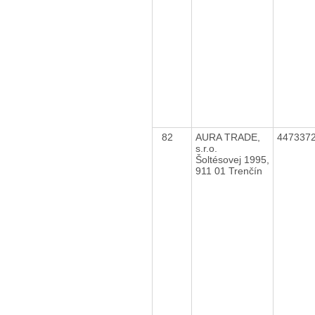
82
AURA TRADE,
447337
s.r.o.
Šoltésovej 1995,
911 01 Trenčín