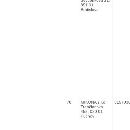
Ševčenkova 21,
851 01
Bratislava
78
MIKONA s.r.o.
315703
Trenčianska
452, 020 01
Púchov