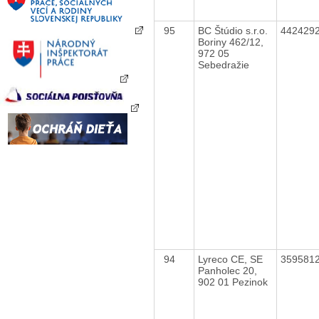
95
BC Štúdio s.r.o.
442429
Boriny 462/12,
972 05
Sebedražie
94
Lyreco CE, SE
359581
Panholec 20,
902 01 Pezinok