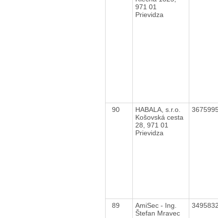
971 01
Prievidza
90
HABALA, s.r.o.
367599
Košovská cesta
28, 971 01
Prievidza
89
AmiSec - Ing.
349583
Štefan Mravec