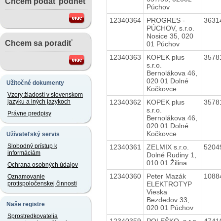
Chcem podať podnet
Púchov
12340364
PROGRES -
3631
PÚCHOV, s.r.o.
Nosice 35, 020
Chcem sa poradiť
01 Púchov
12340363
KOPEK plus
3578
s.r.o.
Bernolákova 46,
020 01 Dolné
Užitočné dokumenty
Kočkovce
Vzory žiadostí v slovenskom
12340362
KOPEK plus
3578
jazyku a iných jazykoch
s.r.o.
Právne predpisy
Bernolákova 46,
020 01 Dolné
Kočkovce
Užívateľský servis
Slobodný prístup k
12340361
ZELMIX s.r.o.
5204
informáciám
Dolné Rudiny 1,
010 01 Žilina
Ochrana osobných údajov
12340360
Peter Mazák
1088
Oznamovanie
ELEKTROTYP
protispoločenskej činnosti
Vieska
Bezdedov 33,
Naše registre
020 01 Púchov
Sprostredkovatelia
12340359
POLEŠKO, s.r.o.
4741