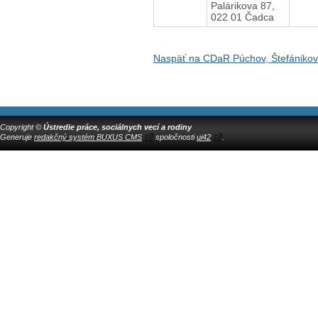
Palárikova 87,
022 01 Čadca
Naspäť na CDaR Púchov, Štefániko
Copyright ©
Ústredie práce, sociálnych vecí a rodiny
Generuje
redakčný systém BUXUS CMS
spoločnosti
ui42
.