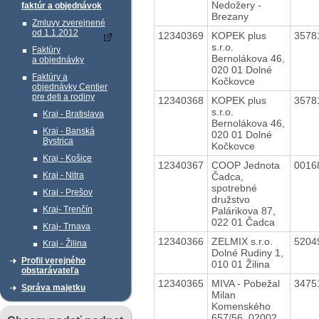
Nedožery -
faktúr a objednávok
Brezany
Zmluvy zverejnené
od 1.1.2012
12340369
KOPEK plus
3578
s.r.o.
Faktúry
Bernolákova 46,
a objednávky
020 01 Dolné
Faktúry a
Kočkovce
objednávky Centier
pre deti a rodiny
12340368
KOPEK plus
3578
s.r.o.
Kraj - Bratislava
Bernolákova 46,
Kraj - Banská
020 01 Dolné
Bystrica
Kočkovce
Kraj - Košice
12340367
COOP Jednota
0016
Kraj - Nitra
Čadca,
spotrebné
Kraj - Prešov
družstvo
Kraj- Trenčín
Palárikova 87,
022 01 Čadca
Kraj- Trnava
12340366
ZELMIX s.r.o.
5204
Kraj - Žilina
Dolné Rudiny 1,
Profil verejného
010 01 Žilina
obstarávateľa
12340365
MIVA - Pobežal
3475
Správa majetku
Milan
Komenského
657/56, 02002