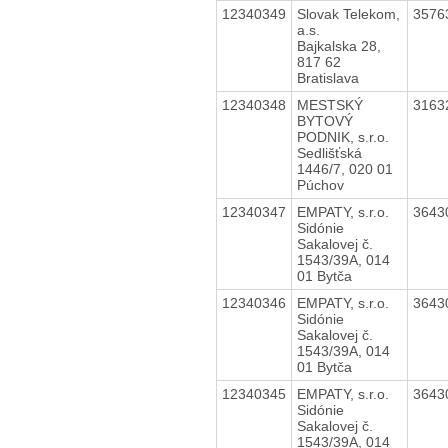
12340349
Slovak Telekom,
3576
a.s.
Bajkalska 28,
817 62
Bratislava
12340348
MESTSKÝ
3163
BYTOVÝ
PODNIK, s.r.o.
Sedlišťská
1446/7, 020 01
Púchov
12340347
EMPATY, s.r.o.
3643
Sidónie
Sakalovej č.
1543/39A, 014
01 Bytča
12340346
EMPATY, s.r.o.
3643
Sidónie
Sakalovej č.
1543/39A, 014
01 Bytča
12340345
EMPATY, s.r.o.
3643
Sidónie
Sakalovej č.
1543/39A, 014