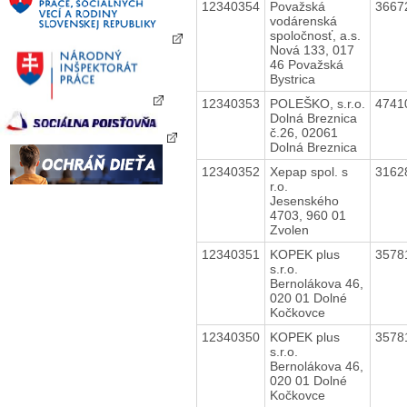
12340354
Považská
3667
vodárenská
spoločnosť, a.s.
Nová 133, 017
46 Považská
Bystrica
12340353
POLEŠKO, s.r.o.
4741
Dolná Breznica
č.26, 02061
Dolná Breznica
12340352
Xepap spol. s
3162
r.o.
Jesenského
4703, 960 01
Zvolen
12340351
KOPEK plus
3578
s.r.o.
Bernolákova 46,
020 01 Dolné
Kočkovce
12340350
KOPEK plus
3578
s.r.o.
Bernolákova 46,
020 01 Dolné
Kočkovce