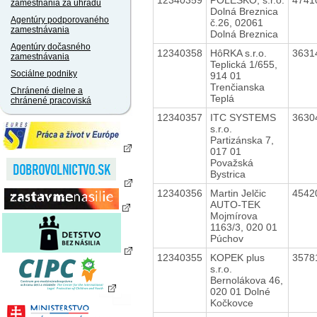
zamestnania za úhradu
Dolná Breznica
Agentúry podporovaného
č.26, 02061
zamestnávania
Dolná Breznica
Agentúry dočasného
12340358
HôRKA s.r.o.
3631
zamestnávania
Teplická 1/655,
Sociálne podniky
914 01
Trenčianska
Chránené dielne a
Teplá
chránené pracoviská
12340357
ITC SYSTEMS
3630
s.r.o.
Partizánska 7,
017 01
Považská
Bystrica
12340356
Martin Jelčic
4542
AUTO-TEK
Mojmírova
1163/3, 020 01
Púchov
12340355
KOPEK plus
3578
s.r.o.
Bernolákova 46,
020 01 Dolné
Kočkovce