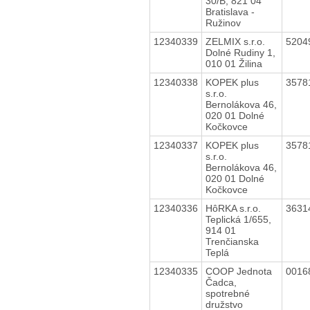
30/B, 821 04
Bratislava -
Ružinov
12340339
ZELMIX s.r.o.
5204
Dolné Rudiny 1,
010 01 Žilina
12340338
KOPEK plus
3578
s.r.o.
Bernolákova 46,
020 01 Dolné
Kočkovce
12340337
KOPEK plus
3578
s.r.o.
Bernolákova 46,
020 01 Dolné
Kočkovce
12340336
HôRKA s.r.o.
3631
Teplická 1/655,
914 01
Trenčianska
Teplá
12340335
COOP Jednota
0016
Čadca,
spotrebné
družstvo