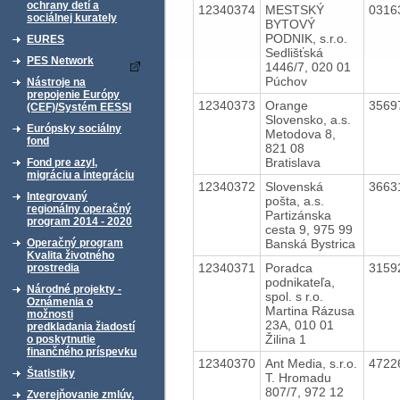
ochrany detí a
12340374
MESTSKÝ
0316
sociálnej kurately
BYTOVÝ
PODNIK, s.r.o.
EURES
Sedlišťská
PES Network
1446/7, 020 01
Púchov
Nástroje na
prepojenie Európy
12340373
Orange
3569
(CEF)/Systém EESSI
Slovensko, a.s.
Európsky sociálny
Metodova 8,
fond
821 08
Bratislava
Fond pre azyl,
migráciu a integráciu
12340372
Slovenská
3663
Integrovaný
pošta, a.s.
regionálny operačný
Partizánska
program 2014 - 2020
cesta 9, 975 99
Banská Bystrica
Operačný program
Kvalita životného
12340371
Poradca
3159
prostredia
podnikateľa,
Národné projekty -
spol. s r.o.
Oznámenia o
Martina Rázusa
možnosti
23A, 010 01
predkladania žiadostí
Žilina 1
o poskytnutie
finančného príspevku
12340370
Ant Media, s.r.o.
4722
Štatistiky
T. Hromadu
807/7, 972 12
Zverejňovanie zmlúv,