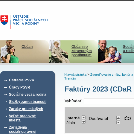
Občan
Občan so
Sociál
zdravotným
a rodi
postihnutím
>
Hlavná stránka
Zverejňovanie zmlúv, faktúr 
Trenčín
Ústredie PSVR
Faktúry 2023 (CDaR 
Úrady PSVR
Sociálne veci a rodina
Vyhľadať:
Služby zamestnanosti
Záruky pre mladých
Voľné pracovné
Interné
Dodávateľ
IČO
miesta
číslo
Zariadenia
sociálnoprávnej