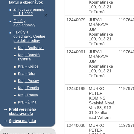
Kosmatinská
faktúr a objednávok
109, 913 21
Zmluvy zverejnené
Tr.Turná
od 1.1.2012
12440079
JURAJ
119764
Faktúry
MRÁKAVA
a objednávky
JJM
Faktúry a
Kosmatinská
objednávky Centier
109, 913 21
pre deti a rodiny
Tr.Turná
Kraj - Bratislava
12440061
JURAJ
119764
Kraj - Banská
MRÁKAVA
Bystrica
JJM
Kosmatinská
Kraj - Košice
109, 913 21
Kraj - Nitra
Tr.Turná
Kraj - Prešov
Kraj- Trenčín
12440199
MURKO
119797
PETER
Kraj- Trnava
KOMINS
Kraj - Žilina
Skalská Nová
Ves 83, 913
Profil verejného
31 Skalka
obstarávateľa
nad Váhom
Správa majetku
12440038
MURKO
119797
PETER