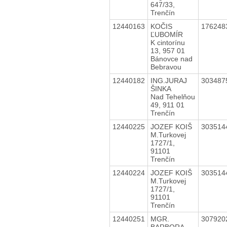
647/33,
Trenčín
12440163
KOČIS
176248
ĽUBOMÍR
K cintorínu
13, 957 01
Bánovce nad
Bebravou
12440182
ING.JURAJ
303487
ŠINKA
Nad Tehelňou
49, 911 01
Trenčín
12440225
JOZEF KOIŠ
303514
M.Turkovej
1727/1,
91101
Trenčín
12440224
JOZEF KOIŠ
303514
M.Turkovej
1727/1,
91101
Trenčín
12440251
MGR.
307920
BARBORA