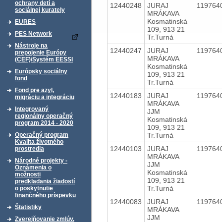
ochrany detí a
12440248
JURAJ
119764
sociálnej kurately
MRÁKAVA
Kosmatinská
EURES
109, 913 21
PES Network
Tr.Turná
Nástroje na
12440247
JURAJ
119764
prepojenie Európy
MRÁKAVA
(CEF)/Systém EESSI
Kosmatinská
Európsky sociálny
109, 913 21
fond
Tr.Turná
Fond pre azyl,
12440183
JURAJ
119764
migráciu a integráciu
MRÁKAVA
Integrovaný
JJM
regionálny operačný
Kosmatinská
program 2014 - 2020
109, 913 21
Tr.Turná
Operačný program
Kvalita životného
12440103
JURAJ
119764
prostredia
MRÁKAVA
Národné projekty -
JJM
Oznámenia o
Kosmatinská
možnosti
109, 913 21
predkladania žiadostí
Tr.Turná
o poskytnutie
finančného príspevku
12440083
JURAJ
119764
Štatistiky
MRÁKAVA
JJM
Zverejňovanie zmlúv,