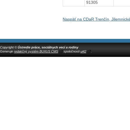
91305
Naspäť na CDaR Trenčín, Jilemnick
Copyright ©
Ústredie práce, sociálnych vecí a rodiny
Generuje
redakčný systém BUXUS CMS
spoločnosti
ui42
.