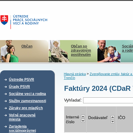
Občan
Občan so
Sociál
zdravotným
a rodi
postihnutím
>
Hlavná stránka
Zverejňovanie zmlúv, faktúr 
Trenčín
Ústredie PSVR
Faktúry 2024 (CDaR 
Úrady PSVR
Sociálne veci a rodina
Vyhľadať:
Služby zamestnanosti
Záruky pre mladých
Voľné pracovné
Interné
Dodávateľ
IČO
miesta
číslo
Zariadenia
sociálnoprávnej