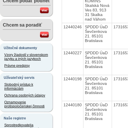
Chcem podať podnet
KOMINS
Skalská Nová
Ves 83, 913
31 Skalka
nad Váhom
Chcem sa poradiť
12440246
SPDDD ÚaD
173165
Ševčenkova
21. 85101
Bratislava
Užitočné dokumenty
12440227
SPDDD ÚaD
173165
Vzory žiadostí v slovenskom
Ševčenkova
jazyku a iných jazykoch
21. 85101
Právne predpisy
Bratislava
Užívateľský servis
12440198
SPDDD ÚaD
173165
Ševčenkova
Slobodný prístup k
21. 85101
informáciám
Bratislava
Ochrana osobných údajov
Oznamovanie
12440180
SPDDD ÚaD
173165
protispoločenskej činnosti
Ševčenkova
21. 85101
Bratislava
Naše registre
Sprostredkovatelia