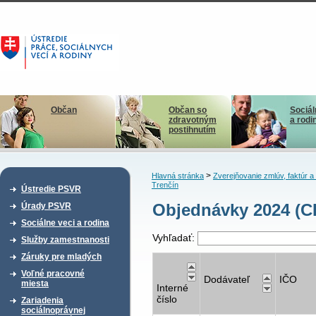
Občan
Občan so
Sociál
zdravotným
a rodi
postihnutím
>
Hlavná stránka
Zverejňovanie zmlúv, faktúr 
Trenčín
Ústredie PSVR
Objednávky 2024 (CD
Úrady PSVR
Sociálne veci a rodina
Vyhľadať:
Služby zamestnanosti
Záruky pre mladých
Voľné pracovné
Dodávateľ
IČO
miesta
Interné
číslo
Zariadenia
sociálnoprávnej