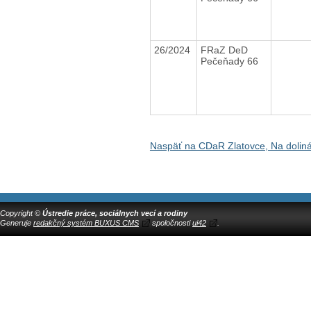
26/2024
FRaZ DeD
Pečeňady 66
Naspäť na CDaR Zlatovce, Na dolin
Copyright ©
Ústredie práce, sociálnych vecí a rodiny
Generuje
redakčný systém BUXUS CMS
spoločnosti
ui42
.