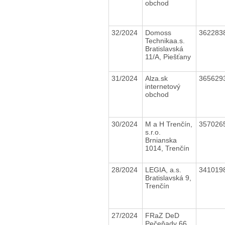
obchod
32/2024
Domoss
362283
Technikaa.s.
Bratislavská
11/A, Piešťany
31/2024
Alza.sk
365629
internetový
obchod
30/2024
M a H Trenčín,
357026
s.r.o.
Brnianska
1014, Trenčín
28/2024
LEGIA, a.s.
341019
Bratislavská 9,
Trenčín
27/2024
FRaZ DeD
Pečeňady 66