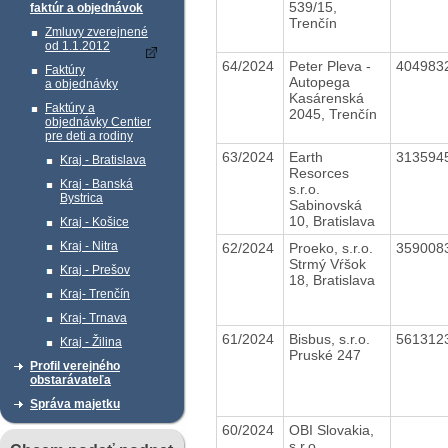
539/15,
faktúr a objednávok
Trenčín
Zmluvy zverejnené
od 1.1.2012
64/2024
Peter Pleva -
404983
Faktúry
Autopega
a objednávky
Kasárenská
Faktúry a
2045, Trenčín
objednávky Centier
pre deti a rodiny
63/2024
Earth
313594
Kraj - Bratislava
Resorces
Kraj - Banská
s.r.o.
Bystrica
Sabinovská
10, Bratislava
Kraj - Košice
Kraj - Nitra
62/2024
Proeko, s.r.o.
359008
Strmý Vŕšok
Kraj - Prešov
18, Bratislava
Kraj- Trenčín
Kraj- Trnava
61/2024
Bisbus, s.r.o.
561312
Kraj - Žilina
Pruské 247
Profil verejného
obstarávateľa
Správa majetku
60/2024
OBI Slovakia,
s.r.o.