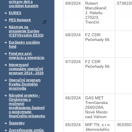
ochrany detí a
69/2024
Robert
373815
sociálnej kurately
Maruškanič
J. Halašu
EURES
2702/3,
PES Network
Trenčín
Nástroje na
prepojenie Európy
68/2024
FZ CDR
(CEF)/Systém EESSI
Pečeňady 66
Európsky sociálny
fond
Fond pre azyl,
migráciu a integráciu
67/2024
FZ CDR
Integrovaný
Pečeňady 66
regionálny operačný
program 2014 - 2020
Operačný program
Kvalita životného
prostredia
Národné projekty -
66/2024
GAS MET
Oznámenia o
Trenčianska
možnosti
2660/28A,
predkladania žiadostí
Nové Mesto
o poskytnutie
finančného príspevku
nad Váhom
Štatistiky
65/2024
MIP TN, s.r.o.
363350
Jilemnického
Zverejňovanie zmlúv,