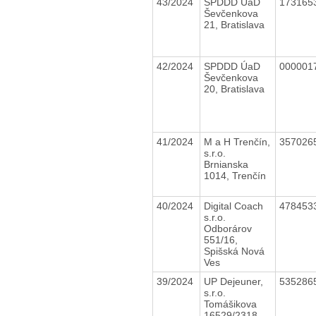
43/2024
SPDDD ÚaD
173165
Ševčenkova
21, Bratislava
42/2024
SPDDD ÚaD
000001
Ševčenkova
20, Bratislava
41/2024
M a H Trenčín,
357026
s.r.o.
Brnianska
1014, Trenčín
40/2024
Digital Coach
478453
s.r.o.
Odborárov
551/16,
Spišská Nová
Ves
39/2024
UP Dejeuner,
535286
s.r.o.
Tomášikova
16529/2318,