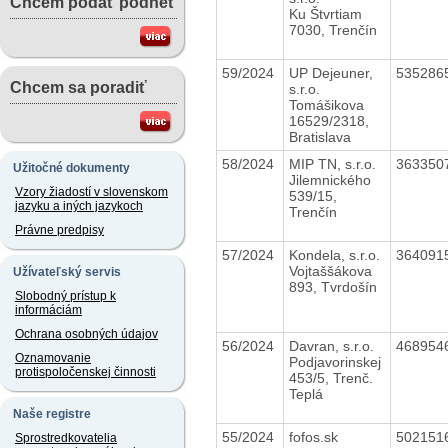
Chcem podať podnet
Ku Štvrtiam
7030, Trenčín
59/2024
UP Dejeuner,
535286
Chcem sa poradiť
s.r.o.
Tomášikova
16529/2318,
Bratislava
58/2024
MIP TN, s.r.o.
363350
Užitočné dokumenty
Jilemnického
Vzory žiadostí v slovenskom
539/15,
jazyku a iných jazykoch
Trenčín
Právne predpisy
57/2024
Kondela, s.r.o.
364091
Vojtaššákova
Užívateľský servis
893, Tvrdošín
Slobodný prístup k
informáciám
Ochrana osobných údajov
56/2024
Davran, s.r.o.
468954
Oznamovanie
Podjavorinskej
protispoločenskej činnosti
453/5, Trenč.
Teplá
Naše registre
55/2024
fofos.sk
502151
Sprostredkovatelia