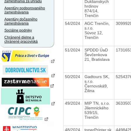
Duklianskych
zamestnania za úhradu
hrdinov
Agentúry podporovaného
874/14,
zamestnávania
Trenčín
Agentúry dočasného
54/2024
AGC Trenčín,
309992
zamestnávania
s.r.o.
Sociálne podniky
Súvoz 12,
Trenčín
Chránené dielne a
chránené pracoviská
51/2024
SPDDD ÚaD
173165
Ševčenkova
21, Bratislava
50/2024
Gadtours SK,
525437
s.r.o.
Černovská9,
Žilina
49/2024
MIP TN, s.r.o.
363350
Jilemnického
539/15,
Trenčín
48/2024
tonerPrinter.sk,
449842