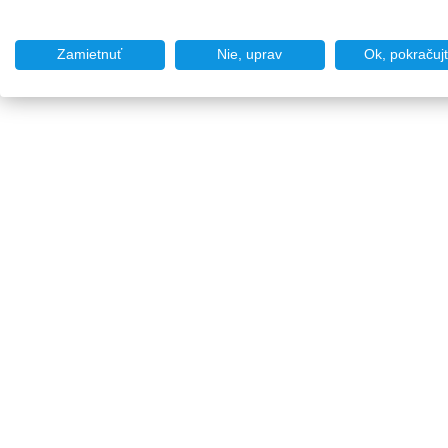
Zamietnuť
Nie, uprav
Ok, pokračuj