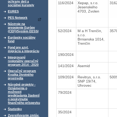
ochrany detí a
116/2024
Xepap, s.r.o.
316
sociálnej kurately
Jesenského
4703, Zvolen
EURES
PES Network
Nástroje na
prepojenie Európy
52/2024
M a H Trenčín,
357
(CEF)/Systém EESSI
s.r.o.
Európsky sociálny
Brnianska 1014,
fond
Trenčín
Fond pre azyl,
migráciu a integráciu
190/2024
Integrovaný
regionálny operačný
program 2014 - 2020
141/2024
Asemid
Operačný program
Kvalita životného
109/2024
Revitrys, s.r.o.
500
prostredia
SNP 19/74,
Národné projekty -
Uhrovec
Oznámenia o
možnosti
79/2024
predkladania žiadostí
o poskytnutie
finančného príspevku
Štatistiky
35/2024
Zverejňovanie zmlúv,