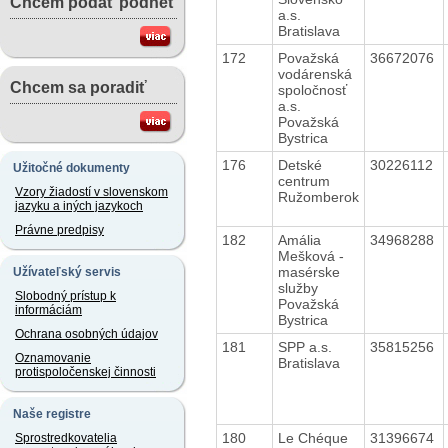
Chcem podať podnet
a.s.
Bratislava
172
Považská
36672076
vodárenská
Chcem sa poradiť
spoločnosť
a.s.
Považská
Bystrica
176
Detské
30226112
Užitočné dokumenty
centrum
Vzory žiadostí v slovenskom
Ružomberok
jazyku a iných jazykoch
Právne predpisy
182
Amália
34968288
Mešková -
masérske
Užívateľský servis
služby
Slobodný prístup k
Považská
informáciám
Bystrica
Ochrana osobných údajov
181
SPP a.s.
35815256
Oznamovanie
Bratislava
protispoločenskej činnosti
Naše registre
180
Le Chéque
31396674
Sprostredkovatelia