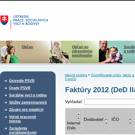
Občan
Občan so
Sociál
zdravotným
a rodi
postihnutím
>
Hlavná stránka
Zverejňovanie zmlúv, faktúr 
Trenčín
Ústredie PSVR
Faktúry 2012 (DeD I
Úrady PSVR
Sociálne veci a rodina
Vyhľadať:
Služby zamestnanosti
Záruky pre mladých
Voľné pracovné
Dodávateľ
IČO
miesta
Interné
číslo
Zariadenia
sociálnoprávnej