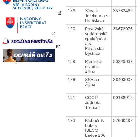
186
Slovak
35763469
Telekom a.s.
Bratislava
190
Považská
36672076
vodárenská
spoločnosť
a.s.
Považská
Bystrica
189
Mestské
30229839
divadlo
Žilina
188
SSE a.s.
36403008
Žilina
191
COOP
00168912
Jednota
Trenčín
193
Klobučník
37660497
Ľuboš
IBECO
Ladce 236