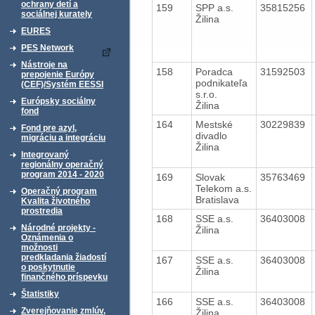
ochrany detí a
159
SPP a.s.
35815256
sociálnej kurately
Žilina
EURES
PES Network
Nástroje na
158
Poradca
31592503
prepojenie Európy
podnikateľa
(CEF)/Systém EESSI
s.r.o.
Európsky sociálny
Žilina
fond
164
Mestské
30229839
Fond pre azyl,
divadlo
migráciu a integráciu
Žilina
Integrovaný
regionálny operačný
program 2014 - 2020
169
Slovak
35763469
Telekom a.s.
Operačný program
Bratislava
Kvalita životného
prostredia
168
SSE a.s.
36403008
Národné projekty -
Žilina
Oznámenia o
možnosti
predkladania žiadostí
167
SSE a.s.
36403008
o poskytnutie
Žilina
finančného príspevku
Štatistiky
166
SSE a.s.
36403008
Zverejňovanie zmlúv,
Žilina