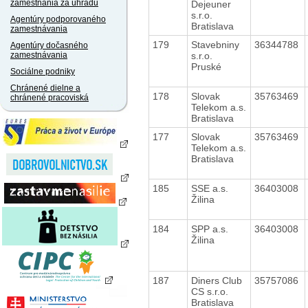
zamestnania za úhradu
Dejeuner
s.r.o.
Agentúry podporovaného
Bratislava
zamestnávania
179
Stavebniny
36344788
Agentúry dočasného
s.r.o.
zamestnávania
Pruské
Sociálne podniky
Chránené dielne a
178
Slovak
35763469
chránené pracoviská
Telekom a.s.
Bratislava
177
Slovak
35763469
Telekom a.s.
Bratislava
185
SSE a.s.
36403008
Žilina
184
SPP a.s.
36403008
Žilina
187
Diners Club
35757086
CS s.r.o.
Bratislava