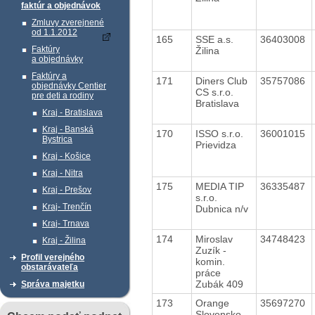
faktúr a objednávok
Zmluvy zverejnené
od 1.1.2012
165
SSE a.s.
36403008
Faktúry
Žilina
a objednávky
Faktúry a
171
Diners Club
35757086
objednávky Centier
CS s.r.o.
pre deti a rodiny
Bratislava
Kraj - Bratislava
Kraj - Banská
170
ISSO s.r.o.
36001015
Bystrica
Prievidza
Kraj - Košice
Kraj - Nitra
175
MEDIA TIP
36335487
Kraj - Prešov
s.r.o.
Kraj- Trenčín
Dubnica n/v
Kraj- Trnava
174
Miroslav
34748423
Kraj - Žilina
Zuzík -
Profil verejného
komin.
obstarávateľa
práce
Zubák 409
Správa majetku
173
Orange
35697270
Slovensko