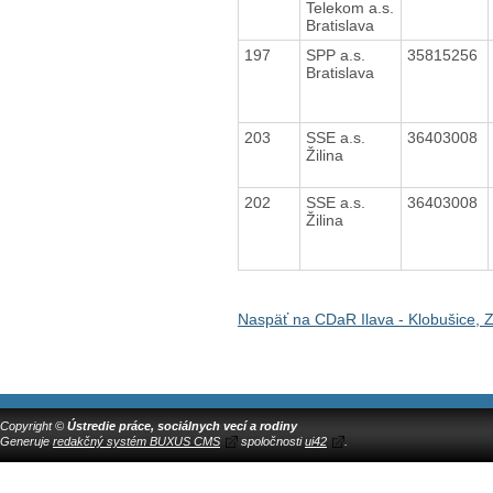
Telekom a.s.
Bratislava
197
SPP a.s.
35815256
Bratislava
203
SSE a.s.
36403008
Žilina
202
SSE a.s.
36403008
Žilina
Naspäť na CDaR Ilava - Klobušice,
Copyright ©
Ústredie práce, sociálnych vecí a rodiny
Generuje
redakčný systém BUXUS CMS
spoločnosti
ui42
.