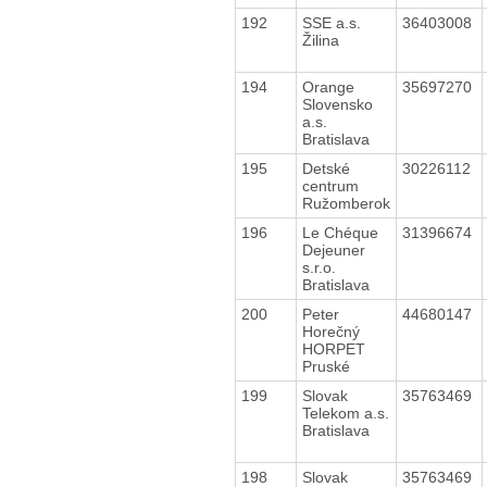
192
SSE a.s.
36403008
Žilina
194
Orange
35697270
Slovensko
a.s.
Bratislava
195
Detské
30226112
centrum
Ružomberok
196
Le Chéque
31396674
Dejeuner
s.r.o.
Bratislava
200
Peter
44680147
Horečný
HORPET
Pruské
199
Slovak
35763469
Telekom a.s.
Bratislava
198
Slovak
35763469