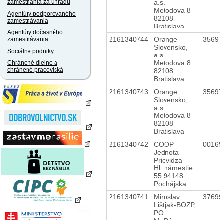
a.s.
zamestnania za úhradu
Metodova 8
Agentúry podporovaného
82108
zamestnávania
Bratislava
Agentúry dočasného
2161340744
Orange
3569
zamestnávania
Slovensko,
Sociálne podniky
a.s.
Metodova 8
Chránené dielne a
chránené pracoviská
82108
Bratislava
2161340743
Orange
3569
Slovensko,
a.s.
Metodova 8
82108
Bratislava
2161340742
COOP
0016
Jednota
Prievidza
Hl. námestie
55 94148
Podhájska
2161340741
Miroslav
3769
Lišťjak-BOZP,
PO