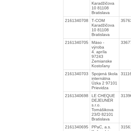
Karadžičova
10 81108
Bratislava
2161340708
T-COM
3576
Karadžičova
10 81108
Bratislava
2161340705
Mäso -
3367
výroba
4. apríla
97243
Zemianske
Kostoľany
2161340703
Spojená škola
3111
internátna
Úzka 2 97101
Prievidza
2161340698
LE CHEQUE
3139
DEJEUNER
s.r.o.
Tomášikova
23/D 82101
Bratislava
2161340695
PPaC, a.s.
3156