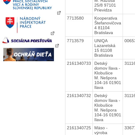
M. Rázusa
25/8 97101
Prievidza
7713580
Kooperativa
Štefanovičova
4 81104
Bratislava
7713579
UNIQA
0065
Lazaretská
15 81108
Bratislava
2161340733
Detský
3111
domov Ilava -
Klobušice
M. Nešpora
104-16 01901
Ilava
2161340732
Detský
3111
domov Ilava -
Klobušice
M. Nešpora
104-16 01901
Ilava
2161340725
Mäso -
3367
výroba