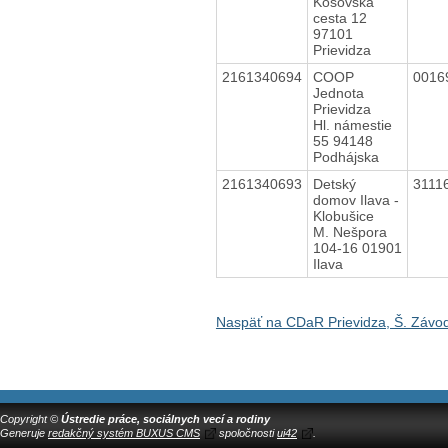
Košovská
cesta 12
97101
Prievidza
2161340694
COOP
0016
Jednota
Prievidza
Hl. námestie
55 94148
Podhájska
2161340693
Detský
3111
domov Ilava -
Klobušice
M. Nešpora
104-16 01901
Ilava
Naspäť na CDaR Prievidza, Š. Závo
Copyright ©
Ústredie práce, sociálnych vecí a rodiny
Generuje
redakčný systém BUXUS CMS
spoločnosti
ui42
.