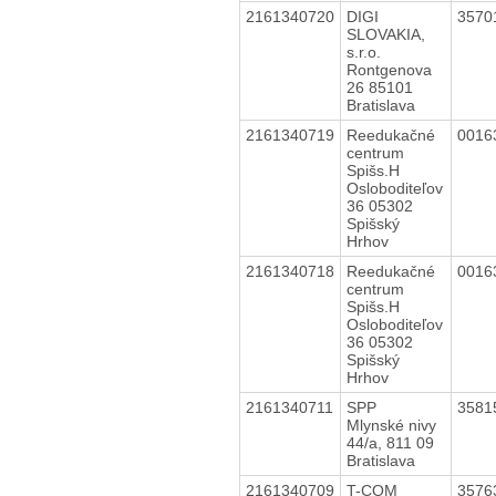
2161340720
DIGI
3570
SLOVAKIA,
s.r.o.
Rontgenova
26 85101
Bratislava
2161340719
Reedukačné
0016
centrum
Spišs.H
Osloboditeľov
36 05302
Spišský
Hrhov
2161340718
Reedukačné
0016
centrum
Spišs.H
Osloboditeľov
36 05302
Spišský
Hrhov
2161340711
SPP
3581
Mlynské nivy
44/a, 811 09
Bratislava
2161340709
T-COM
3576