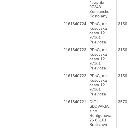
4. apríla
97243
Zemianske
Kostoľany
2161340724
PPaC, a.s.
3156
Košovská
cesta 12
97101
Prievidza
2161340723
PPaC, a.s.
3156
Košovská
cesta 12
97101
Prievidza
2161340722
PPaC, a.s.
3156
Košovská
cesta 12
97101
Prievidza
2161340721
DIGI
3570
SLOVAKIA,
s.r.o.
Rontgenova
26 85101
Bratislava