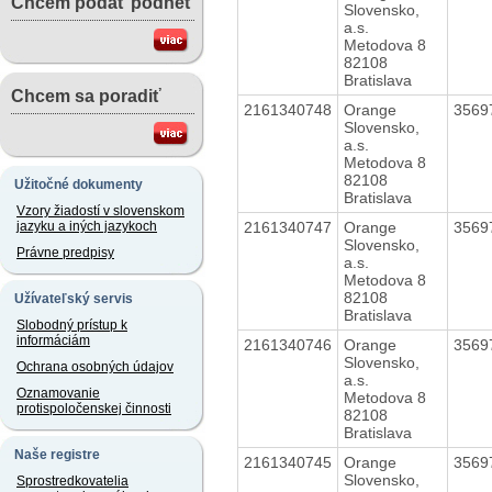
Chcem podať podnet
Slovensko,
a.s.
Metodova 8
82108
Bratislava
Chcem sa poradiť
2161340748
Orange
3569
Slovensko,
a.s.
Metodova 8
82108
Užitočné dokumenty
Bratislava
Vzory žiadostí v slovenskom
2161340747
Orange
3569
jazyku a iných jazykoch
Slovensko,
Právne predpisy
a.s.
Metodova 8
82108
Užívateľský servis
Bratislava
Slobodný prístup k
informáciám
2161340746
Orange
3569
Slovensko,
Ochrana osobných údajov
a.s.
Oznamovanie
Metodova 8
protispoločenskej činnosti
82108
Bratislava
Naše registre
2161340745
Orange
3569
Slovensko,
Sprostredkovatelia