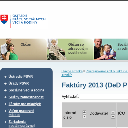
Občan
Občan so
Sociál
zdravotným
a rodi
postihnutím
>
Hlavná stránka
Zverejňovanie zmlúv, faktúr 
Trenčín
Ústredie PSVR
Faktúry 2013 (DeD P
Úrady PSVR
Sociálne veci a rodina
Vyhľadať:
Služby zamestnanosti
Záruky pre mladých
Voľné pracovné
Interné
Dodávateľ
IČO
miesta
číslo
Zariadenia
sociálnoprávnej