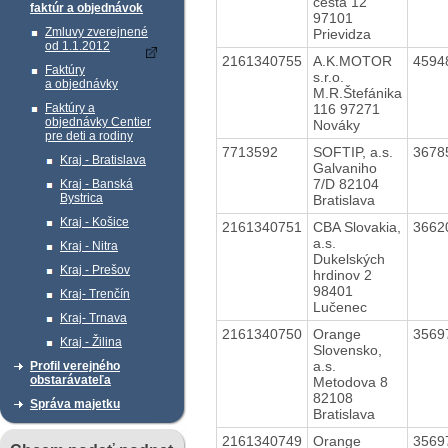
cesta 12
faktúr a objednávok
97101
Zmluvy zverejnené
Prievidza
od 1.1.2012
2161340755
A.K.MOTOR
4594
Faktúry
s.r.o.
a objednávky
M.R.Štefánika
116 97271
Faktúry a
objednávky Centier
Nováky
pre deti a rodiny
7713592
SOFTIP, a.s.
3678
Kraj - Bratislava
Galvaniho
7/D 82104
Kraj - Banská
Bystrica
Bratislava
Kraj - Košice
2161340751
CBA Slovakia,
3662
a.s.
Kraj - Nitra
Dukelských
Kraj - Prešov
hrdinov 2
98401
Kraj- Trenčín
Lučenec
Kraj- Trnava
2161340750
Orange
3569
Kraj - Žilina
Slovensko,
a.s.
Profil verejného
obstarávateľa
Metodova 8
82108
Správa majetku
Bratislava
2161340749
Orange
3569