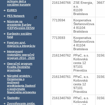
ochrany detí a
2161340766
ZSE Energia,
3667
sociálnej kurately
a.s.
81109
EURES
Bratislava
PES Network
7713594
Kooperativa
Nástroje na
Štefanovičova
prepojenie Európy
4 81104
(CEF)/Systém EESSI
Bratislava
Európsky sociálny
fond
7713593
Kooperativa
Štefanovičova
Fond pre azyl,
4 81104
migráciu a integráciu
Bratislava
Integrovaný
regionálny operačný
2161340762
PPaC, a.s.
3156
program 2014 - 2020
Košovská
cesta 12
Operačný program
97101
Kvalita životného
Prievidza
prostredia
Národné projekty -
2161340761
PPaC, a.s.
3156
Oznámenia o
Košovská
možnosti
cesta 12
predkladania žiadostí
97101
o poskytnutie
Prievidza
finančného príspevku
2161340760
PPaC, a.s.
3156
Štatistiky
Košovská
Zverejňovanie zmlúv,