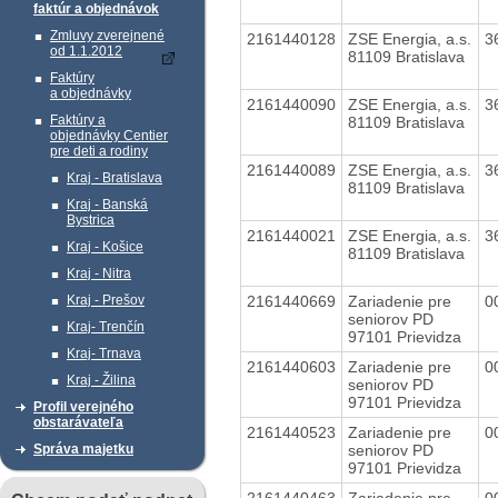
faktúr a objednávok
Zmluvy zverejnené
2161440128
ZSE Energia, a.s.
3
od 1.1.2012
81109 Bratislava
Faktúry
a objednávky
2161440090
ZSE Energia, a.s.
3
Faktúry a
81109 Bratislava
objednávky Centier
pre deti a rodiny
2161440089
ZSE Energia, a.s.
3
Kraj - Bratislava
81109 Bratislava
Kraj - Banská
Bystrica
2161440021
ZSE Energia, a.s.
3
Kraj - Košice
81109 Bratislava
Kraj - Nitra
2161440669
Zariadenie pre
0
Kraj - Prešov
seniorov PD
Kraj- Trenčín
97101 Prievidza
Kraj- Trnava
2161440603
Zariadenie pre
0
Kraj - Žilina
seniorov PD
97101 Prievidza
Profil verejného
obstarávateľa
2161440523
Zariadenie pre
0
seniorov PD
Správa majetku
97101 Prievidza
2161440463
Zariadenie pre
0