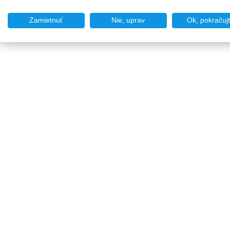
Zamietnuť
Nie, uprav
Ok, pokračuj