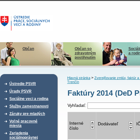
Občan
Občan so
Sociál
zdravotným
a rodi
postihnutím
>
Hlavná stránka
Zverejňovanie zmlúv, faktúr 
Trenčín
Ústredie PSVR
Faktúry 2014 (DeD P
Úrady PSVR
Sociálne veci a rodina
Vyhľadať:
Služby zamestnanosti
Záruky pre mladých
Voľné pracovné
Interné
Dodávateľ
I
miesta
číslo
Zariadenia
sociálnoprávnej