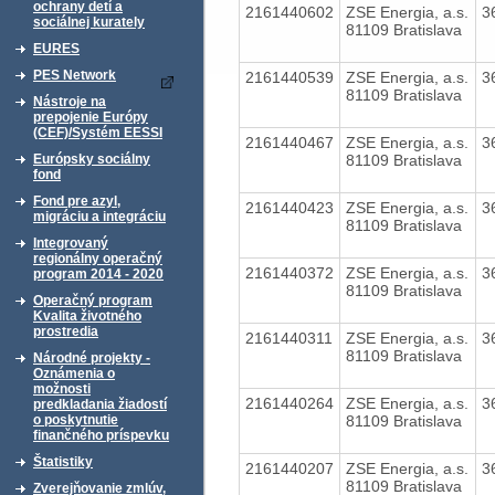
ochrany detí a
2161440602
ZSE Energia, a.s.
3
sociálnej kurately
81109 Bratislava
EURES
PES Network
2161440539
ZSE Energia, a.s.
3
81109 Bratislava
Nástroje na
prepojenie Európy
(CEF)/Systém EESSI
2161440467
ZSE Energia, a.s.
3
81109 Bratislava
Európsky sociálny
fond
Fond pre azyl,
2161440423
ZSE Energia, a.s.
3
migráciu a integráciu
81109 Bratislava
Integrovaný
regionálny operačný
2161440372
ZSE Energia, a.s.
3
program 2014 - 2020
81109 Bratislava
Operačný program
Kvalita životného
prostredia
2161440311
ZSE Energia, a.s.
3
81109 Bratislava
Národné projekty -
Oznámenia o
možnosti
2161440264
ZSE Energia, a.s.
3
predkladania žiadostí
81109 Bratislava
o poskytnutie
finančného príspevku
Štatistiky
2161440207
ZSE Energia, a.s.
3
81109 Bratislava
Zverejňovanie zmlúv,