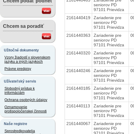
Chcem podať podnet
seniorov PD
97101 Prievidza
2161440419
Zariadenie pre
0
seniorov PD
Chcem sa poradiť
97101 Prievidza
2161440363
Zariadenie pre
0
seniorov PD
97101 Prievidza
Užitočné dokumenty
2161440320
Zariadenie pre
0
seniorov PD
Vzory žiadostí v slovenskom
jazyku a iných jazykoch
97101 Prievidza
Právne predpisy
2161440246
Zariadenie pre
0
seniorov PD
97101 Prievidza
Užívateľský servis
2161440185
Zariadenie pre
0
Slobodný prístup k
seniorov PD
informáciám
97101 Prievidza
Ochrana osobných údajov
2161440113
Zariadenie pre
0
Oznamovanie
seniorov PD
protispoločenskej činnosti
97101 Prievidza
2161440067
Zariadenie pre
0
Naše registre
seniorov PD
Sprostredkovatelia
97101 Prievidza