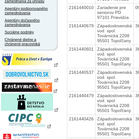
zamestnania za úhradu
2161440010
Zariadenie pre
0
Agentúry podporovaného
seniorov PD
zamestnávania
97101 Prievidza
Agentúry dočasného
zamestnávania
2161440679
Západoslovenská
3
vod. spol.
Sociálne podniky
Továrnická 2208
Chránené dielne a
95501 Topoľčany
chránené pracoviská
2161440601
Západoslovenská
3
vod. spol.
Továrnická 2208
95501 Topoľčany
2161440537
Západoslovenská
3
vod. spol.
Továrnická 2208
95501 Topoľčany
2161440479
Západoslovenská
3
vod. spol.
Továrnická 2208
95501 Topoľčany
2161440426
Západoslovenská
3
vod. spol.
Továrnická 2208
95501 Topoľčany