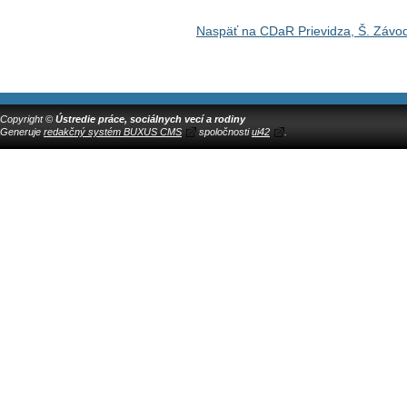
Naspäť na CDaR Prievidza, Š. Závo
Copyright ©
Ústredie práce, sociálnych vecí a rodiny
Generuje
redakčný systém BUXUS CMS
spoločnosti
ui42
.