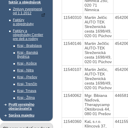
Nimnica 250,
faktúr a objednávok
020 71
Zmluvy zverejnené
Nimnica
od 1.1.2012
11540310
Martin Jelčic
45420
Faktúry
AUTO TEK
a objednávky
Streženická
cesta 1698/49,
Faktúry a
objednávky Centier
020 01 Púchov
pre deti a rodiny
11540146
Martin Ječlčic
45420
Kraj - Bratislava
AUTO-TEK
Streženická
Kraj - Banská
Bystrica
cesta 1698/49,
020 01 Púchov
Kraj - Košice
11540107
Martin Jelčic,
45420
Kraj - Nitra
AUTO-TEK
Kraj - Prešov
Streženická
cesta 1698/49,
Kraj- Trenčín
020 01 Púchov
Kraj- Trnava
11540062
Mgr. Bibiana
44658
Kraj - Žilina
Naďová,
Therapycamp
Profil verejného
obstarávateľa
Októbrová 44,
080 01 Prešov
Správa majetku
11540360
KaL s.r.o.
44115
Klincová 37,