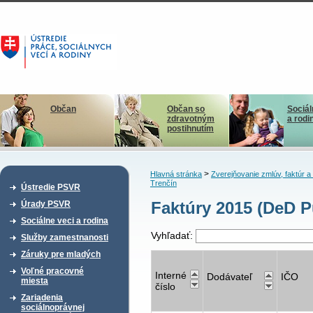
Občan
Občan so
Sociál
zdravotným
a rodi
postihnutím
>
Hlavná stránka
Zverejňovanie zmlúv, faktúr 
Trenčín
Ústredie PSVR
Faktúry 2015 (DeD P
Úrady PSVR
Sociálne veci a rodina
Vyhľadať:
Služby zamestnanosti
Záruky pre mladých
Voľné pracovné
Interné
Dodávateľ
IČO
miesta
číslo
Zariadenia
sociálnoprávnej