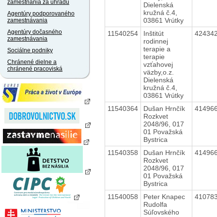
zamestnania za úhradu
Dielenská
kružná č.4,
Agentúry podporovaného
03861 Vrútky
zamestnávania
Agentúry dočasného
11540254
Inštitút
42434
zamestnávania
rodinnej
terapie a
Sociálne podniky
terapie
Chránené dielne a
vzťahovej
chránené pracoviská
väzby,o.z.
Dielenská
kružná č.4,
03861 Vrútky
11540364
Dušan Hrnčík
41496
Rozkvet
2048/96, 017
01 Považská
Bystrica
11540358
Dušan Hrnčík
41496
Rozkvet
2048/96, 017
01 Považská
Bystrica
11540058
Peter Knapec
41078
Rudolfa
Súľovského