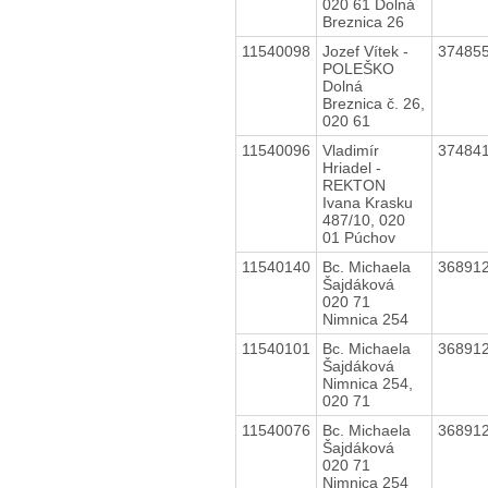
020 61 Dolná
Breznica 26
11540098
Jozef Vítek -
37485
POLEŠKO
Dolná
Breznica č. 26,
020 61
11540096
Vladimír
37484
Hriadel -
REKTON
Ivana Krasku
487/10, 020
01 Púchov
11540140
Bc. Michaela
36891
Šajdáková
020 71
Nimnica 254
11540101
Bc. Michaela
36891
Šajdáková
Nimnica 254,
020 71
11540076
Bc. Michaela
36891
Šajdáková
020 71
Nimnica 254