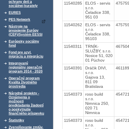
ochrany detí a
11540285
ELOS - servis
47575
sociálnej kurately
s.r.o.
Čeladice 338,
EURES
951 03
PES Network
11540262
ELOS - servis
47575
Nástroje na
s.r.o.
prepojenie Európy
Čeladice 338,
(CEF)/Systém EESSI
95103
Európsky sociálny
fond
11540311
TRNÍK-
46750
SLUŽBY, s.r.o.
Fond pre azyl,
Nosice 51, 020
migráciu a integráciu
01 Púchov
Integrovaný
regionálny operačný
11540391
Dráčik DIVI,
46118
program 2014 - 2020
s.r.o.
Gajova 13,
Operačný program
811 09
Kvalita životného
Bratislava
prostredia
Národné projekty -
11540373
roso build
45472
Oznámenia o
s.r.o.
možnosti
Nimnica 250,
predkladania žiadostí
020 71
o poskytnutie
Nimnica
finančného príspevku
11540373
roso build
45472
Štatistiky
s.r.o.
Zverejňovanie zmlúv,