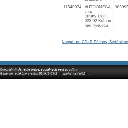
11540074
AUTOOMEGA,
36699
s.r.o.
Struhy 1413,
023 02 Krásno
nad Kysucou
Naspäť na CDaR Púchov, Štefániko
Copyright ©
Ústredie práce, sociálnych vecí a rodiny
Generuje
redakčný systém BUXUS CMS
spoločnosti
ui42
.