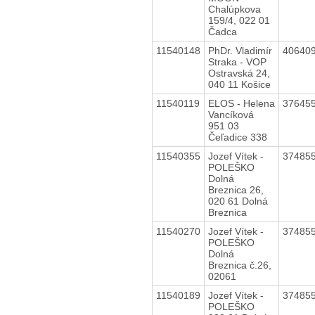
Chalúpkova
159/4, 022 01
Čadca
11540148
PhDr. Vladimír
40640
Straka - VOP
Ostravská 24,
040 11 Košice
11540119
ELOS - Helena
37645
Vancíková
951 03
Čeľadice 338
11540355
Jozef Vítek -
37485
POLEŠKO
Dolná
Breznica 26,
020 61 Dolná
Breznica
11540270
Jozef Vítek -
37485
POLEŠKO
Dolná
Breznica č.26,
02061
11540189
Jozef Vítek -
37485
POLEŠKO