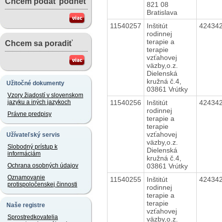
Chcem podať podnet
821 08
Bratislava
11540257
Inštitút
42434
rodinnej
terapie a
Chcem sa poradiť
terapie
vzťahovej
väzby,o.z.
Dielenská
kružná č.4,
Užitočné dokumenty
03861 Vrútky
Vzory žiadostí v slovenskom
11540256
Inštitút
42434
jazyku a iných jazykoch
rodinnej
Právne predpisy
terapie a
terapie
vzťahovej
Užívateľský servis
väzby,o.z.
Slobodný prístup k
Dielenská
informáciám
kružná č.4,
03861 Vrútky
Ochrana osobných údajov
Oznamovanie
11540255
Inštitút
42434
protispoločenskej činnosti
rodinnej
terapie a
terapie
Naše registre
vzťahovej
Sprostredkovatelia
väzby,o.z.