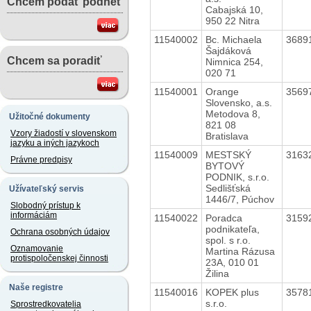
Chcem podať podnet
Cabajská 10,
950 22 Nitra
11540002
Bc. Michaela
3689
Šajdáková
Chcem sa poradiť
Nimnica 254,
020 71
11540001
Orange
3569
Slovensko, a.s.
Metodova 8,
Užitočné dokumenty
821 08
Vzory žiadostí v slovenskom
Bratislava
jazyku a iných jazykoch
11540009
MESTSKÝ
3163
Právne predpisy
BYTOVÝ
PODNIK, s.r.o.
Sedlišťská
Užívateľský servis
1446/7, Púchov
Slobodný prístup k
informáciám
11540022
Poradca
3159
podnikateľa,
Ochrana osobných údajov
spol. s r.o.
Oznamovanie
Martina Rázusa
protispoločenskej činnosti
23A, 010 01
Žilina
Naše registre
11540016
KOPEK plus
3578
s.r.o.
Sprostredkovatelia