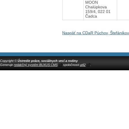
MOON
Chalúpkova
159/4, 022 01
Čadca
Naspäť na CDaR Púchov, Štefániko
Copyright ©
Ústredie práce, sociálnych vecí a rodiny
Generuje
redakčný systém BUXUS CMS
spoločnosti
ui42
.