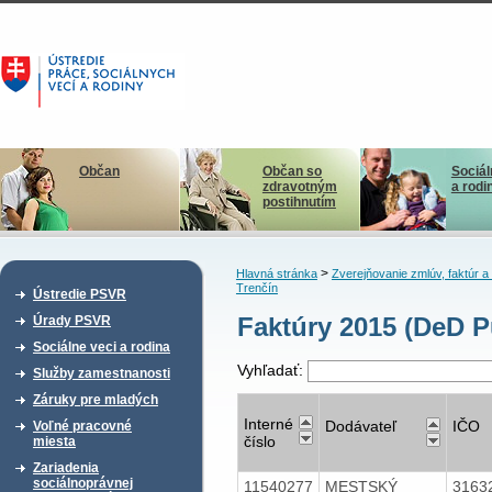
Občan
Občan so
Sociál
zdravotným
a rodi
postihnutím
>
Hlavná stránka
Zverejňovanie zmlúv, faktúr 
Trenčín
Ústredie PSVR
Faktúry 2015 (DeD P
Úrady PSVR
Sociálne veci a rodina
Vyhľadať:
Služby zamestnanosti
Záruky pre mladých
Interné
Dodávateľ
IČO
Voľné pracovné
číslo
miesta
Zariadenia
sociálnoprávnej
11540277
MESTSKÝ
3163