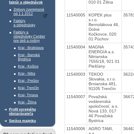
010 01 Žilina
faktúr a objednávok
Zmluvy zverejnené
od 1.1.2012
11540005
KOPEK plus
3578
s.r.o.
Faktúry
Bernolákova 46,
a objednávky
Dolné
Faktúry a
Kočkovce, 020
objednávky Centier
01 Púchov
pre deti a rodiny
11540004
MAGNA
3574
Kraj - Bratislava
ENERGIA a.s.
Kraj - Banská
Nitrianska
Bystrica
7555/18, 921 01
Piešťany
Kraj - Košice
Kraj - Nitra
11540003
TEKOO
3622
Slovakia, s.r.o.
Kraj - Prešov
Brnianska 481,
Kraj- Trenčín
91105 Trenčín
Kraj- Trnava
11540007
Považská
3667
vodárenská
Kraj - Žilina
spoločnosť, a.s.
Profil verejného
Nová 133, 017
obstarávateľa
46 Považská
Bystrica
Správa majetku
11540006
AGRO TAMI,
3646
a.s.