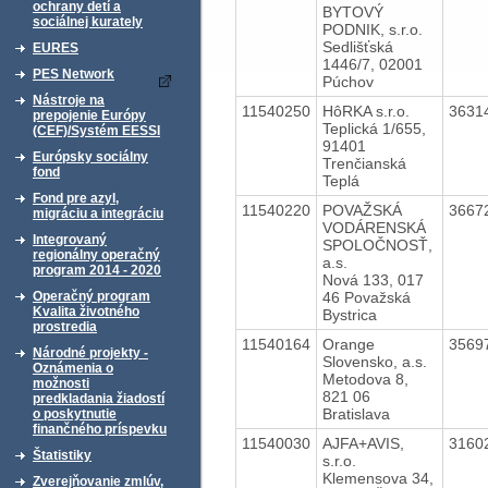
ochrany detí a
BYTOVÝ
sociálnej kurately
PODNIK, s.r.o.
Sedlišťská
EURES
1446/7, 02001
PES Network
Púchov
Nástroje na
11540250
HôRKA s.r.o.
3631
prepojenie Európy
Teplická 1/655,
(CEF)/Systém EESSI
91401
Európsky sociálny
Trenčianská
fond
Teplá
Fond pre azyl,
11540220
POVAŽSKÁ
3667
migráciu a integráciu
VODÁRENSKÁ
Integrovaný
SPOLOČNOSŤ,
regionálny operačný
a.s.
program 2014 - 2020
Nová 133, 017
46 Považská
Operačný program
Kvalita životného
Bystrica
prostredia
11540164
Orange
3569
Národné projekty -
Slovensko, a.s.
Oznámenia o
Metodova 8,
možnosti
821 06
predkladania žiadostí
Bratislava
o poskytnutie
finančného príspevku
11540030
AJFA+AVIS,
3160
Štatistiky
s.r.o.
Klemensova 34,
Zverejňovanie zmlúv,