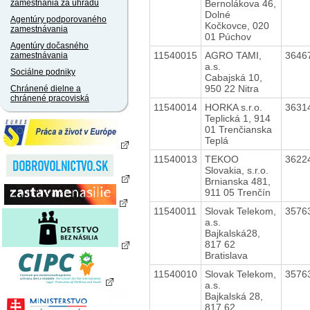
Bernolákova 46,
zamestnania za úhradu
Dolné
Agentúry podporovaného
Kočkovce, 020
zamestnávania
01 Púchov
Agentúry dočasného
11540015
AGRO TAMI,
3646
zamestnávania
a.s.
Sociálne podniky
Cabajská 10,
950 22 Nitra
Chránené dielne a
chránené pracoviská
11540014
HORKA s.r.o.
3631
Teplická 1, 914
01 Trenčianska
Teplá
11540013
TEKOO
3622
Slovakia, s.r.o.
Brnianska 481,
911 05 Trenčín
11540011
Slovak Telekom,
3576
a.s.
Bajkalská28,
817 62
Bratislava
11540010
Slovak Telekom,
3576
a.s.
Bajkalská 28,
817 62