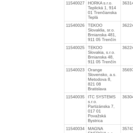
11540027
HORKA s.r.o.
3631
Teplická 1, 914
01 Trenčianska
Teplá
11540026
TEKOO
3622
Slovaklia, sr.o.
Brnianska 481,
911 05 Trenčín
11540025
TEKOO
3622
Slovakia, s.r.o.
Brnianska 48,
911 05 Trenčín
11540023
Orange
3569
Slovensko, a.s.
Metodova 8,
821 08
Bratislava
11540035
ITC SYSTEMS
3630
s.r.o.
Partizánska 7,
017 01
Považská
Bystrica
11540034
MAGNA
3574