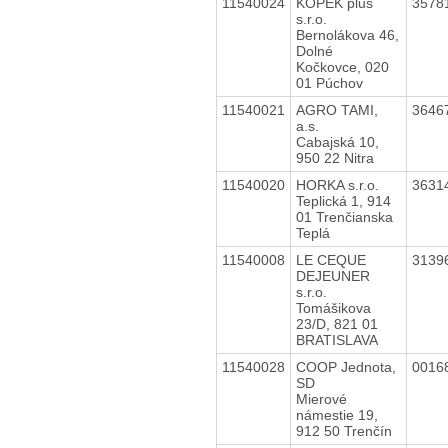
11540024
KOPEK plus
3578
s.r.o.
Bernolákova 46,
Dolné
Kočkovce, 020
01 Púchov
11540021
AGRO TAMI,
3646
a.s.
Cabajská 10,
950 22 Nitra
11540020
HORKA s.r.o.
3631
Teplická 1, 914
01 Trenčianska
Teplá
11540008
LE CEQUE
3139
DEJEUNER
s.r.o.
Tomášikova
23/D, 821 01
BRATISLAVA
11540028
COOP Jednota,
0016
SD
Mierové
námestie 19,
912 50 Trenčín