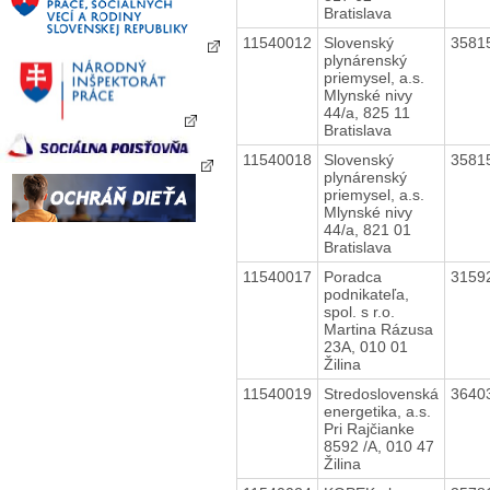
Bratislava
11540012
Slovenský
3581
plynárenský
priemysel, a.s.
Mlynské nivy
44/a, 825 11
Bratislava
11540018
Slovenský
3581
plynárenský
priemysel, a.s.
Mlynské nivy
44/a, 821 01
Bratislava
11540017
Poradca
3159
podnikateľa,
spol. s r.o.
Martina Rázusa
23A, 010 01
Žilina
11540019
Stredoslovenská
3640
energetika, a.s.
Pri Rajčianke
8592 /A, 010 47
Žilina