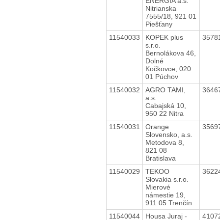
ENERGIA a.s.
Nitrianska
7555/18, 921 01
Piešťany
11540033
KOPEK plus
3578
s.r.o.
Bernolákova 46,
Dolné
Kočkovce, 020
01 Púchov
11540032
AGRO TAMI,
3646
a.s.
Cabajská 10,
950 22 Nitra
11540031
Orange
3569
Slovensko, a.s.
Metodova 8,
821 08
Bratislava
11540029
TEKOO
3622
Slovakia s.r.o.
Mierové
námestie 19,
911 05 Trenčín
11540044
Housa Juraj -
4107