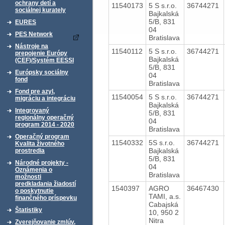
ochrany detí a
11540173
5 S s.r.o.
36744271
sociálnej kurately
Bajkalská
5/B, 831
EURES
04
PES Network
Bratislava
Nástroje na
11540112
5 S s.r.o.
36744271
prepojenie Európy
Bajkalská
(CEF)/Systém EESSI
5/B, 831
Európsky sociálny
04
fond
Bratislava
Fond pre azyl,
11540054
5 S s.r.o.
36744271
migráciu a integráciu
Bajkalská
Integrovaný
5/B, 831
regionálny operačný
04
program 2014 - 2020
Bratislava
Operačný program
11540332
5S s.r.o.
36744271
Kvalita životného
Bajkalská
prostredia
5/B, 831
Národné projekty -
04
Oznámenia o
Bratislava
možnosti
predkladania žiadostí
1540397
AGRO
36467430
o poskytnutie
TAMI, a.s.
finančného príspevku
Cabajská
Štatistiky
10, 950 2
Nitra
Zverejňovanie zmlúv,