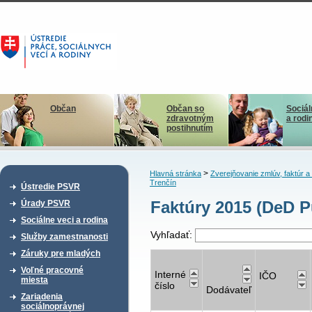
Občan
Občan so
Sociál
zdravotným
a rodi
postihnutím
>
Hlavná stránka
Zverejňovanie zmlúv, faktúr 
Trenčín
Ústredie PSVR
Faktúry 2015 (DeD P
Úrady PSVR
Sociálne veci a rodina
Vyhľadať:
Služby zamestnanosti
Záruky pre mladých
Voľné pracovné
Interné
IČO
miesta
číslo
Dodávateľ
Zariadenia
sociálnoprávnej