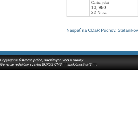
Cabajská
10, 950
22 Nitra
Naspäť na CDaR Púchov, Štefániko
Copyright ©
Ústredie práce, sociálnych vecí a rodiny
Generuje
redakčný systém BUXUS CMS
spoločnosti
ui42
.