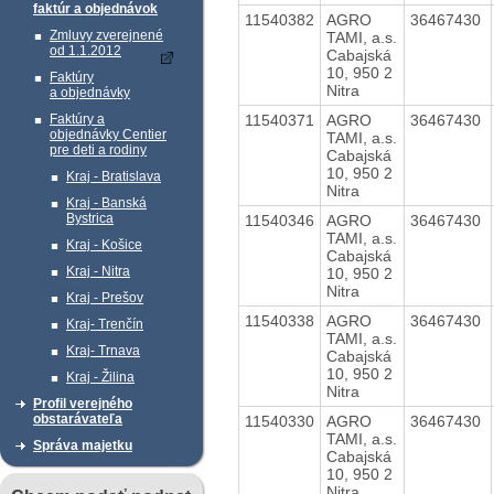
faktúr a objednávok
11540382
AGRO
36467430
Zmluvy zverejnené
TAMI, a.s.
od 1.1.2012
Cabajská
10, 950 2
Faktúry
Nitra
a objednávky
11540371
AGRO
36467430
Faktúry a
objednávky Centier
TAMI, a.s.
pre deti a rodiny
Cabajská
10, 950 2
Kraj - Bratislava
Nitra
Kraj - Banská
Bystrica
11540346
AGRO
36467430
TAMI, a.s.
Kraj - Košice
Cabajská
Kraj - Nitra
10, 950 2
Nitra
Kraj - Prešov
11540338
AGRO
36467430
Kraj- Trenčín
TAMI, a.s.
Kraj- Trnava
Cabajská
10, 950 2
Kraj - Žilina
Nitra
Profil verejného
obstarávateľa
11540330
AGRO
36467430
TAMI, a.s.
Správa majetku
Cabajská
10, 950 2
Nitra