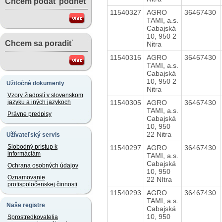
Chcem podať podnet
11540327
AGRO
36467430
TAMI, a.s.
Cabajská
10, 950 2
Chcem sa poradiť
Nitra
11540316
AGRO
36467430
TAMI, a.s.
Cabajská
10, 950 2
Užitočné dokumenty
Nitra
Vzory žiadostí v slovenskom
11540305
AGRO
36467430
jazyku a iných jazykoch
TAMI, a.s.
Právne predpisy
Cabajská
10, 950
22 Nitra
Užívateľský servis
Slobodný prístup k
11540297
AGRO
36467430
informáciám
TAMI, a.s.
Cabajská
Ochrana osobných údajov
10, 950
Oznamovanie
22 NItra
protispoločenskej činnosti
11540293
AGRO
36467430
TAMI, a.s.
Naše registre
Cabajská
10, 950
Sprostredkovatelia