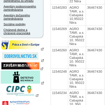
22 Nitra
zamestnania za úhradu
Agentúry podporovaného
11540283
AGRO
36467430
zamestnávania
TAMI, a.s.
Cabajská
Agentúry dočasného
10,95022
zamestnávania
Nitra
Sociálne podniky
11540269
AGRO
36467430
Chránené dielne a
TAMI, a.s.
chránené pracoviská
Cabajská
10, 95022
Nitra
11540260
AGRO
36467430
TAMI, a.s.
Cabajská
10, 95022
Nitra
11540248
AGRO
36467430
TAMI, a.s.
Cabajská
10, 95022
Nitra
11540234
AGRO
36467430
TAMI, a.s.
Cabajská
10, 950