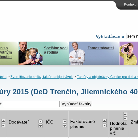
Kontakt
Vyhľadávanie
n so
Sociálne veci
Zamestnávateľ
votným
a rodina
ihnutím
>
>
ánka
Zverejňovanie zmlúv, faktúr a objednávok
Faktúry a objednávky Centier pre deti a 
úry 2015 (DeD Trenčín, Jilemnického 40
ť:
Faktúrované
Dodávateľ
IČO
Zml
Hodnota
plnenie
plnenia
v €