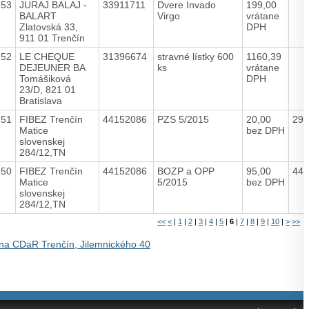
153
JURAJ BALAJ -
33911711
Dvere Invado
199,00
BALART
Virgo
vrátane
Zlatovská 33,
DPH
911 01 Trenčín
152
LE CHEQUE
31396674
stravné lístky 600
1160,39
DEJEUNER BA
ks
vrátane
Tomášiková
DPH
23/D, 821 01
Bratislava
151
FIBEZ Trenčín
44152086
PZS 5/2015
20,00
29/
Matice
bez DPH
slovenskej
284/12,TN
150
FIBEZ Trenčín
44152086
BOZP a OPP
95,00
44
Matice
5/2015
bez DPH
slovenskej
284/12,TN
<<
<
|
1
|
2
|
3
|
4
|
5
|
6
|
7
|
8
|
9
|
10
|
>
>>
na CDaR Trenčín, Jilemnického 40