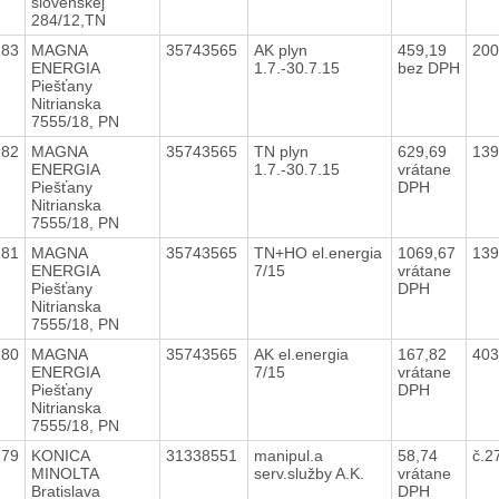
slovenskej
284/12,TN
183
MAGNA
35743565
AK plyn
459,19
20
ENERGIA
1.7.-30.7.15
bez DPH
Piešťany
Nitrianska
7555/18, PN
182
MAGNA
35743565
TN plyn
629,69
139
ENERGIA
1.7.-30.7.15
vrátane
Piešťany
DPH
Nitrianska
7555/18, PN
181
MAGNA
35743565
TN+HO el.energia
1069,67
139
ENERGIA
7/15
vrátane
Piešťany
DPH
Nitrianska
7555/18, PN
180
MAGNA
35743565
AK el.energia
167,82
403
ENERGIA
7/15
vrátane
Piešťany
DPH
Nitrianska
7555/18, PN
179
KONICA
31338551
manipul.a
58,74
č.2
MINOLTA
serv.služby A.K.
vrátane
Bratislava
DPH