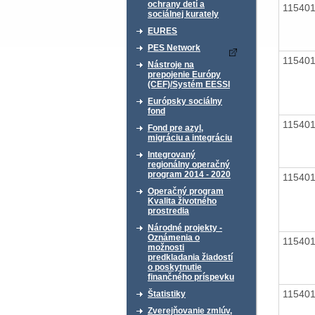
ochrany detí a
11540
sociálnej kurately
EURES
PES Network
11540
Nástroje na
prepojenie Európy
(CEF)/Systém EESSI
Európsky sociálny
fond
11540
Fond pre azyl,
migráciu a integráciu
Integrovaný
regionálny operačný
program 2014 - 2020
11540
Operačný program
Kvalita životného
prostredia
Národné projekty -
Oznámenia o
11540
možnosti
predkladania žiadostí
o poskytnutie
finančného príspevku
11540
Štatistiky
Zverejňovanie zmlúv,