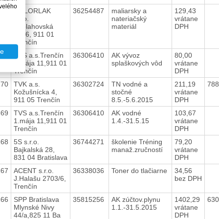
velého
172
COLORLAK
36254487
maliarsky a
129,43
s.r.o.
nateriačský
vrátane
Soblahovská
materiál
DPH
3486, 911 01
Trenčín
te
171
TVS a.s.Trenčín
36306410
AK vývoz
80,00
1.mája 11,911 01
splaškových vôd
vrátane
Trenčín
DPH
170
TVK a.s.
36302724
TN vodné a
211,19
788
Kožušnícka 4,
stočné
vrátane
911 05 Trenčín
8.5.-5.6.2015
DPH
169
TVS a.s.Trenčín
36306410
AK vodné
103,67
1.mája 11,911 01
1.4.-31.5.15
vrátane
Trenčín
DPH
168
5S s.r.o.
36744271
školenie Tréning
79,20
Bajkalská 28,
manaž.zručností
vrátane
831 04 Bratislava
DPH
167
ACENT s.r.o.
36338036
Toner do tlačiarne
34,56
J.Halašu 2703/6,
bez DPH
Trenčín
166
SPP Bratislava
35815256
AK zúčtov.plynu
1402,29
63
Mlynské Nivy
1.1.-31.5.2015
vrátane
44/a,825 11 Ba
DPH