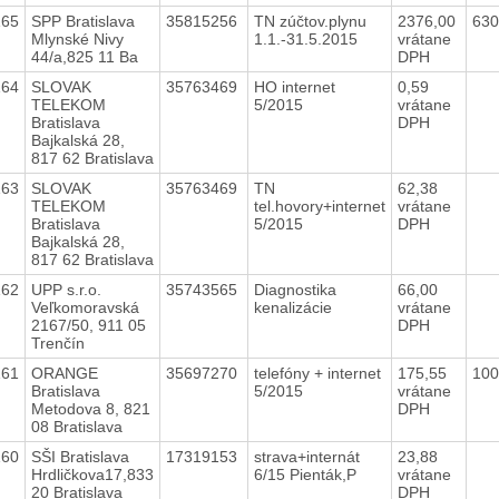
165
SPP Bratislava
35815256
TN zúčtov.plynu
2376,00
63
Mlynské Nivy
1.1.-31.5.2015
vrátane
44/a,825 11 Ba
DPH
164
SLOVAK
35763469
HO internet
0,59
TELEKOM
5/2015
vrátane
Bratislava
DPH
Bajkalská 28,
817 62 Bratislava
163
SLOVAK
35763469
TN
62,38
TELEKOM
tel.hovory+internet
vrátane
Bratislava
5/2015
DPH
Bajkalská 28,
817 62 Bratislava
162
UPP s.r.o.
35743565
Diagnostika
66,00
Veľkomoravská
kenalizácie
vrátane
2167/50, 911 05
DPH
Trenčín
161
ORANGE
35697270
telefóny + internet
175,55
10
Bratislava
5/2015
vrátane
Metodova 8, 821
DPH
08 Bratislava
160
SŠI Bratislava
17319153
strava+internát
23,88
Hrdličkova17,833
6/15 Pienták,P
vrátane
20 Bratislava
DPH