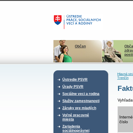
Občan
Obča
zdra
post
Hlavná str
Trenčín
Ústredie PSVR
Fakt
Úrady PSVR
Sociálne veci a rodina
Vyhľada
Služby zamestnanosti
Záruky pre mladých
Voľné pracovné
Interné
miesta
číslo
Zariadenia
sociálnoprávnej