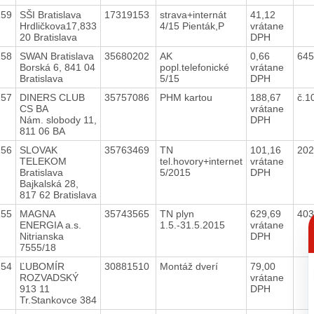
159
SŠI Bratislava
17319153
strava+internát
41,12
Hrdličkova17,833
4/15 Pienták,P
vrátane
20 Bratislava
DPH
158
SWAN Bratislava
35680202
AK
0,66
64
Borská 6, 841 04
popl.telefonické
vrátane
Bratislava
5/15
DPH
157
DINERS CLUB
35757086
PHM kartou
188,67
č.1
CS BA
vrátane
Nám. slobody 11,
DPH
811 06 BA
156
SLOVAK
35763469
TN
101,16
20
TELEKOM
tel.hovory+internet
vrátane
Bratislava
5/2015
DPH
Bajkalská 28,
817 62 Bratislava
155
MAGNA
35743565
TN plyn
629,69
403
C
ENERGIA a.s.
1.5.-31.5.2015
vrátane
p
Nitrianska
DPH
7555/18
154
ĽUBOMÍR
30881510
Montáž dverí
79,00
ROZVADSKÝ
vrátane
913 11
DPH
Tr.Stankovce 384