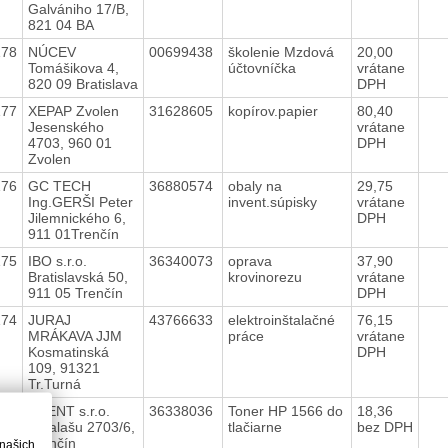
Galvániho 17/B,
821 04 BA
178
NÚCEV
00699438
školenie Mzdová
20,00
Tomášikova 4,
účtovníčka
vrátane
820 09 Bratislava
DPH
177
XEPAP Zvolen
31628605
kopírov.papier
80,40
Jesenského
vrátane
4703, 960 01
DPH
Zvolen
176
GC TECH
36880574
obaly na
29,75
Ing.GERŠI Peter
invent.súpisky
vrátane
Jilemnického 6,
DPH
911 01Trenčín
175
IBO s.r.o.
36340073
oprava
37,90
Bratislavská 50,
krovinorezu
vrátane
911 05 Trenčín
DPH
174
JURAJ
43766633
elektroinštalačné
76,15
MRÁKAVA JJM
práce
vrátane
Kosmatinská
DPH
109, 91321
Tr.Turná
173
ACENT s.r.o.
36338036
Toner HP 1566 do
18,36
J.Halašu 2703/6,
tlačiarne
bez DPH
Trenčín
 našich