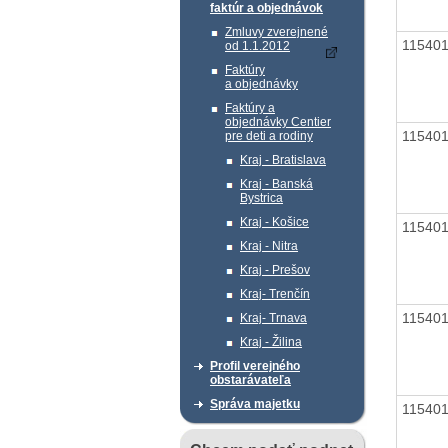
faktúr a objednávok
Zmluvy zverejnené
11540
od 1.1.2012
Faktúry
a objednávky
Faktúry a
objednávky Centier
11540
pre deti a rodiny
Kraj - Bratislava
Kraj - Banská
Bystrica
Kraj - Košice
11540
Kraj - Nitra
Kraj - Prešov
Kraj- Trenčín
11540
Kraj- Trnava
Kraj - Žilina
Profil verejného
obstarávateľa
Správa majetku
11540