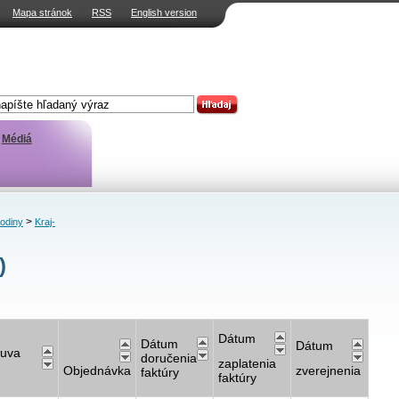
Mapa stránok
RSS
English version
Médiá
>
rodiny
Kraj-
)
Dátum
Dátum
Dátum
uva
doručenia
zaplatenia
Objednávka
zverejnenia
faktúry
faktúry