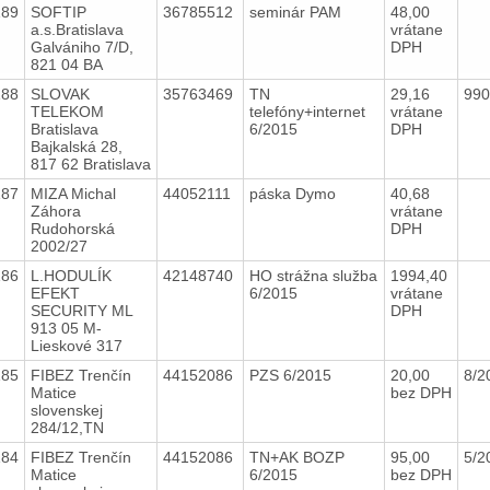
189
SOFTIP
36785512
seminár PAM
48,00
a.s.Bratislava
vrátane
Galvániho 7/D,
DPH
821 04 BA
188
SLOVAK
35763469
TN
29,16
99
TELEKOM
telefóny+internet
vrátane
Bratislava
6/2015
DPH
Bajkalská 28,
817 62 Bratislava
187
MIZA Michal
44052111
páska Dymo
40,68
Záhora
vrátane
Rudohorská
DPH
2002/27
186
L.HODULÍK
42148740
HO strážna služba
1994,40
EFEKT
6/2015
vrátane
SECURITY ML
DPH
913 05 M-
Lieskové 317
185
FIBEZ Trenčín
44152086
PZS 6/2015
20,00
8/2
Matice
bez DPH
slovenskej
284/12,TN
184
FIBEZ Trenčín
44152086
TN+AK BOZP
95,00
5/2
Matice
6/2015
bez DPH