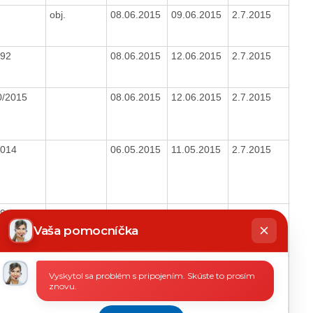
obj.
08.06.2015
09.06.2015
2.7.2015
592
08.06.2015
12.06.2015
2.7.2015
0/2015
08.06.2015
12.06.2015
2.7.2015
2014
06.05.2015
11.05.2015
2.7.2015
9/2013
01.06.2015
08.06.2015
2.7.2015
hatbot
íše
Vaša pomocníčka
obj.
04.06.2015
08.06.2015
2.7.2015
Vyskytol sa problém s pripojením. Skúste to prosím
znovu.