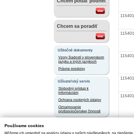
Chcem podať podnet
11540
Chcem sa poradiť
11540
Užitočné dokumenty
11540
Vzory žiadostí v slovenskom
jazyku a iných jazykoch
Právne predpisy
11540
Užívateľský servis
Slobodný prístup k
informáciám
11540
Ochrana osobných údajov
Oznamovanie
protispoločenskej činnosti
11540
Naše registre
Používame cookies
Sprostredkovatelia
Môžeme ich umiestniť na analýzu údajov o našich návštevníkoch, na zlepšenie