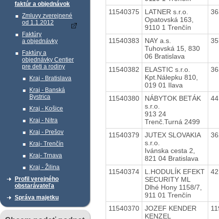
faktúr a objednávok
11540375
LATNER s.r.o.
36
Zmluvy zverejnené
Opatovská 163,
od 1.1.2012
9110 1 Trenčín
Faktúry
11540383
NAY a.s.
35
a objednávky
Tuhovská 15, 830
Faktúry a
06 Bratislava
objednávky Centier
pre deti a rodiny
11540382
ELASTIC s.r.o.
36
Kpt.Nálepku 810,
Kraj - Bratislava
019 01 Ilava
Kraj - Banská
Bystrica
11540380
NÁBYTOK BETÁK
44
s.r.o.
Kraj - Košice
913 24
Kraj - Nitra
Trenč.Turná 2499
Kraj - Prešov
11540379
JUTEX SLOVAKIA
36
s.r.o.
Kraj- Trenčín
Ivánska cesta 2,
Kraj- Trnava
821 04 Bratislava
Kraj - Žilina
11540374
L.HODULÍK EFEKT
42
SECURITY ML
Profil verejného
obstarávateľa
Dlhé Hony 1158/7,
911 01 Trenčín
Správa majetku
11540370
JOZEF KENDER
11
KENZEL