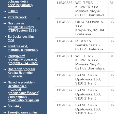
ochrany detí a
11540386
WOLTERS
31
sociálnej kurately
KLUWER s.r.o.
Mlynské Nivy 48,
EURES
821 09 Brartislava
PES Network
11540385
OKAY SLOVAKIA
35
Nástroje na
s.r.o.
prepojenie Európy
Krajná 86, 821 04
(CEF)/Systém EESSI
Bratislava
Európsky sociálny
fond
11540384
IKEA s.r.o.
35
Ivánska cesta 2,
Fond pre azyl,
821 04 Bratislava
migráciu a integráciu
11540381
WOLTERS
31
Integrovaný
regionálny operačný
KLUWER s.r.o.
program 2014 - 2020
Mlynské Nivy 48,
821 09 Brartislava
Operačný program
Kvalita životného
11540378
LATNER s.r.o.
36
prostredia
Opatovská 163,
Národné projekty -
9110 1 Trenčín
Oznámenia o
možnosti
11540377
LATNER s.r.o.
36
predkladania žiadostí
Opatovská 163,
o poskytnutie
9110 1 Trenčín
finančného príspevku
11540376
LATNER s.r.o.
36
Štatistiky
Opatovská 163,
Zverejňovanie zmlúv,
9110 1 Trenčín