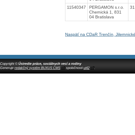
11540347
PERGAMON s.r.o.
31
Chemická 1, 831
04 Bratislava
Naspäť na CDaR Trenčín, Jilemnick
Copyright ©
Ústredie práce, sociálnych vecí a rodiny
Generuje
redakčný systém BUXUS CMS
spoločnosti
ui42
.