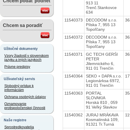
Chcem podať podnet
913 11
Trenč.Stankovce
634
11540373
DECODOM s.r.o.
36
Pílska 7, 955 13
Chcem sa poradiť
Topoľčany
11540372
DECODOM s.r.o.
36
Pílska 7, 955 13
Topoľčany
Užitočné dokumenty
11540371
GC TECH GERŚI
36
Vzory žiadostí v slovenskom
PETER
jazyku a iných jazykoch
Jilemnického 6,
Právne predpisy
911 01 Trenčín
11540364
SEKO + DAPA s.r.o.
17
Užívateľský servis
Legionárksa 6972,
911 01 Trenčín
Slobodný prístup k
informáciám
11540363
PORTAL
35
Ochrana osobných údajov
SLOVAKIA
Horská 810 , 059
Oznamovanie
91 Veľký Slavkov
protispoločenskej činnosti
11540362
JURAJ MRÁKAVA
11
Kosmatinská 109,
Naše registre
91321 Tr.Turná
Sprostredkovatelia