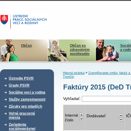
Občan
Občan so
Sociál
zdravotným
a rodi
postihnutím
>
Hlavná stránka
Zverejňovanie zmlúv, faktúr 
Trenčín
Ústredie PSVR
Faktúry 2015 (DeD T
Úrady PSVR
Sociálne veci a rodina
Vyhľadať:
Služby zamestnanosti
Záruky pre mladých
Voľné pracovné
Interné
Dodávateľ
IČ
miesta
číslo
Zariadenia
sociálnoprávnej