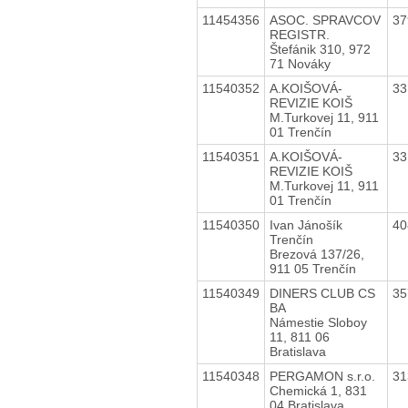
11454356
ASOC. SPRAVCOV
37
REGISTR.
Štefánik 310, 972
71 Nováky
11540352
A.KOIŠOVÁ-
33
REVIZIE KOIŠ
M.Turkovej 11, 911
01 Trenčín
11540351
A.KOIŠOVÁ-
33
REVIZIE KOIŠ
M.Turkovej 11, 911
01 Trenčín
11540350
Ivan Jánošík
40
Trenčín
Brezová 137/26,
911 05 Trenčín
11540349
DINERS CLUB CS
35
BA
Námestie Sloboy
11, 811 06
Bratislava
11540348
PERGAMON s.r.o.
31
Chemická 1, 831
04 Bratislava