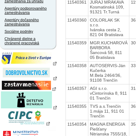
zamestnania za úhradu
11540361
JURAJ MRÁKAVA
11
Kosmatinská 109,
Agentúry podporovaného
91321 Tr.Turná
zamestnávania
11450360
COLORLAK SK
36
Agentúry dočasného
zamestnávania
s.r.o.
Ivánska cesta 2,
Sociálne podniky
821 04 Bratislava
Chránené dielne a
11540359
MGR.KUCHAROVÁ
30
chránené pracoviská
BARBORA
Šancová 58, 811
05 Bratislava
11540358
AUTOSERVIS-Ján
33
Kučerka
M.Bela 2464/36,
91108 Trenčín
11540357
AGI s.r.o.
31
vCintorínska 8, 911
01 Trenčín
11540355
TVS a.s.Trenčín
36
1.mája 11, 911 01
Trenčín
11540354
MAGNA ENERGIA
35
Piešťany
Nitrianska 7555/18,