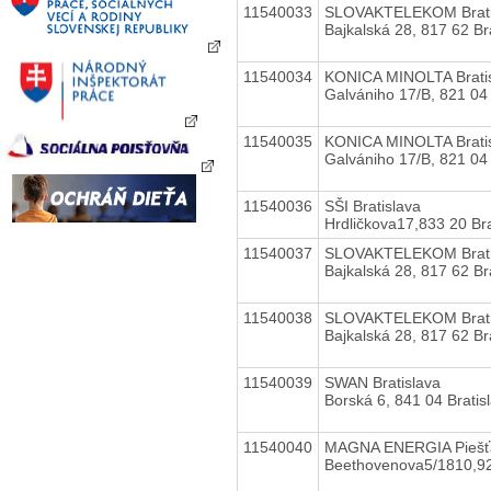
11540033
SLOVAKTELEKOM Brati
Bajkalská 28, 817 62 Br
11540034
KONICA MINOLTA Brati
Galvániho 17/B, 821 04
11540035
KONICA MINOLTA Brati
Galvániho 17/B, 821 04
11540036
SŠI Bratislava
Hrdličkova17,833 20 Bra
11540037
SLOVAKTELEKOM Brati
Bajkalská 28, 817 62 Br
11540038
SLOVAKTELEKOM Brati
Bajkalská 28, 817 62 Br
11540039
SWAN Bratislava
Borská 6, 841 04 Bratis
11540040
MAGNA ENERGIA Piešť
Beethovenova5/1810,