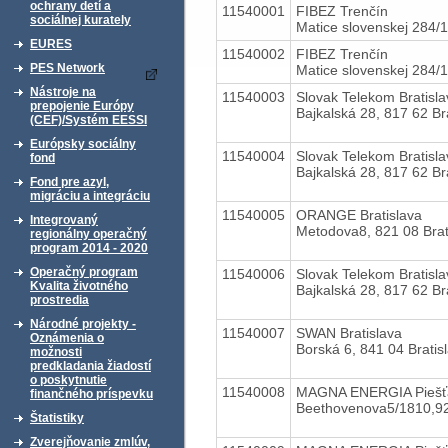
ochrany detí a
11540001
FIBEZ Trenčín
sociálnej kurately
Matice slovenskej 284/
EURES
11540002
FIBEZ Trenčín
PES Network
Matice slovenskej 284/
Nástroje na
11540003
Slovak Telekom Bratisla
prepojenie Európy
Bajkalská 28, 817 62 Br
(CEF)/Systém EESSI
Európsky sociálny
11540004
Slovak Telekom Bratisla
fond
Bajkalská 28, 817 62 Br
Fond pre azyl,
migráciu a integráciu
11540005
ORANGE Bratislava
Integrovaný
Metodova8, 821 08 Brat
regionálny operačný
program 2014 - 2020
Operačný program
11540006
Slovak Telekom Bratisla
Kvalita životného
Bajkalská 28, 817 62 Br
prostredia
Národné projekty -
11540007
SWAN Bratislava
Oznámenia o
Borská 6, 841 04 Bratis
možnosti
predkladania žiadostí
o poskytnutie
11540008
MAGNA ENERGIA Piešť
finančného príspevku
Beethovenova5/1810,
Štatistiky
Zverejňovanie zmlúv,