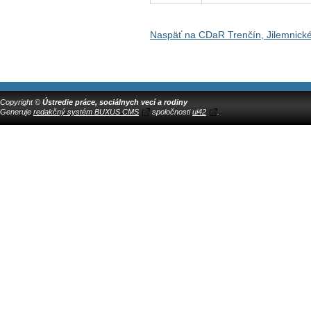
Naspäť na CDaR Trenčín, Jilemnick
Copyright ©
Ústredie práce, sociálnych vecí a rodiny
Generuje
redakčný systém BUXUS CMS
spoločnosti
ui42
.