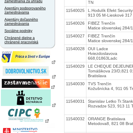
zamestnania za úhradu
TN
Agentúry podporovaného
11540025
L.Hodulík Efekt Securit
zamestnávania
913 05 M-Lieskové 317
Agentúry dočasného
11540026
FIBEZ Trenčín
zamestnávania
Matice slovenskej 284/
Sociálne podniky
11540027
FIBEZ Trenčín
Chránené dielne a
Matice slovenskej 284/
chránené pracoviská
11540028
OUI Ladce
Hviezdoslavova
668,01863Ladc
11540029
LE CHEQUE DEJEUNE
Tomášikova 23/D,821 0
Bratislava
11540030
TVS Trenčín
Kožušnícka 4, 911 05 T
11540031
Stanislav Letko Tr.Stan
Rozvadze 523, 913 11 T
11540032
ORANGE Bratislava
Metodova8, 821 08 Brat