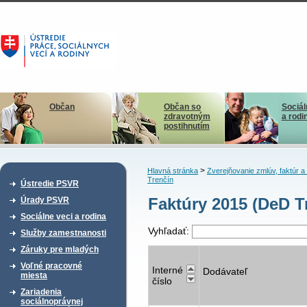
Občan
Občan so
Sociál
zdravotným
a rodi
postihnutím
>
Hlavná stránka
Zverejňovanie zmlúv, faktúr 
Trenčín
Ústredie PSVR
Faktúry 2015 (DeD T
Úrady PSVR
Sociálne veci a rodina
Vyhľadať:
Služby zamestnanosti
Záruky pre mladých
Voľné pracovné
Interné
Dodávateľ
miesta
číslo
Zariadenia
sociálnoprávnej