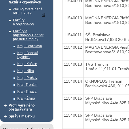
11540009
MAGNA ENERGIA Piešť
faktúr a objednávok
Beethovenova5/1810,
Zmluvy zverejnené
od 1.1.2012
11540010
MAGNA ENERGIA Piešť
Faktúry
Beethovenova5/1810,
a objednávky
Faktúry a
11540011
SŠI Bratislava
objednávky Centier
Hrdličkova17,833 20 Bra
pre deti a rodiny
Kraj - Bratislava
11540012
MAGNA ENERGIA Piešť
Beethovenova5/1810,
Kraj - Banská
Bystrica
11540013
TVS Trenčín
Kraj - Košice
1.mája 11,911 01 Trenč
Kraj - Nitra
Kraj - Prešov
11540014
OKNOPLUS Trenčín
Kraj- Trenčín
Bratislavská 466, 911 0
Kraj- Trnava
11540015
SPP Bratislava
Kraj - Žilina
Mlynské Nivy 44/a,825 
Profil verejného
obstarávateľa
11540016
SPP Bratislava
Správa majetku
Mlynské Nivy 44/a,825 