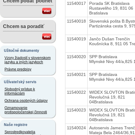
Chcem podať podnet
11540017
Porada SK Bratislava
Rustaveliho 19, 831 06
Bratislava
11540018
Slovenská pošta B.Bystr
Partizánska cesta 9, 97
Chcem sa poradiť
11540019
Jančo Dušan Trenčín
Koušnícka 8, 911 05 Tr
Užitočné dokumenty
11540020
SPP Bratislava
Vzory žiadostí v slovenskom
Mlynské Nivy 44/a,825 
jazyku a iných jazykoch
Právne predpisy
11540021
SPP Bratislava
Mlynské Nivy 44/a,825 
Užívateľský servis
Slobodný prístup k
11540022
WIDEX SLOVTON Bratis
informáciám
Revolučná 19, 821
Ochrana osobných údajov
04Bratislava
Oznamovanie
11540023
WIDEX SLOVTON Bratis
protispoločenskej činnosti
Revolučná 19, 821
04Bratislava
Naše registre
11540024
Autoservis James Trenč
Sprostredkovatelia
Mateja Bela 2464/36,91