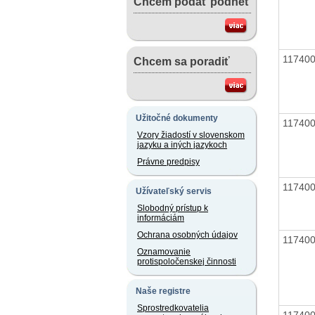
Chcem podať podnet
11740
Chcem sa poradiť
Užitočné dokumenty
11740
Vzory žiadostí v slovenskom
jazyku a iných jazykoch
Právne predpisy
11740
Užívateľský servis
Slobodný prístup k
informáciám
Ochrana osobných údajov
11740
Oznamovanie
protispoločenskej činnosti
Naše registre
Sprostredkovatelia
11740