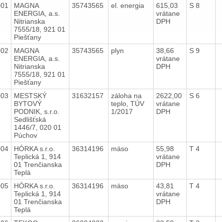
001
MAGNA
35743565
el. energia
615,03
S 8
ENERGIA, a.s.
vrátane
Nitrianska
DPH
7555/18, 921 01
Piešťany
002
MAGNA
35743565
plyn
38,66
S 9
ENERGIA, a.s.
vrátane
Nitrianska
DPH
7555/18, 921 01
Piešťany
003
MESTSKÝ
31632157
záloha na
2622,00
S 6
BYTOVÝ
teplo, TÚV
vrátane
PODNIK, s.r.o.
1/2017
DPH
Sedlišťská
1446/7, 020 01
Púchov
004
HÓRKA s.r.o.
36314196
mäso
55,98
T 4
Teplická 1, 914
vrátane
01 Trenčianska
DPH
Teplá
005
HÓRKA s.r.o.
36314196
mäso
43,81
T 4
Teplická 1, 914
vrátane
01 Trenčianska
DPH
Teplá