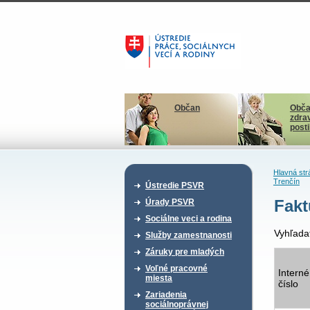
Občan
Obča
zdra
post
Hlavná str
Trenčín
Ústredie PSVR
Fakt
Úrady PSVR
Sociálne veci a rodina
Vyhľada
Služby zamestnanosti
Záruky pre mladých
Voľné pracovné
Interné
miesta
číslo
Zariadenia
sociálnoprávnej