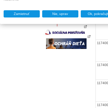
11740
Zamietnuť
Nie, uprav
Ok, pokračuj
11740
11740
11740
11740