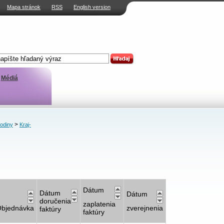
Mapa stránok
RSS
English version
Médiá
>
rodiny
Kraj-
)
Dátum
Dátum
Dátum
doručenia
zaplatenia
bjednávka
zverejnenia
faktúry
faktúry