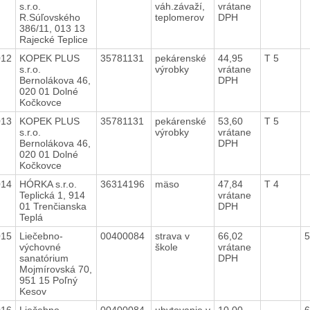
s.r.o.
váh.závaží,
vrátane
R.Súľovského
teplomerov
DPH
386/11, 013 13
Rajecké Teplice
012
KOPEK PLUS
35781131
pekárenské
44,95
T 5
s.r.o.
výrobky
vrátane
Bernolákova 46,
DPH
020 01 Dolné
Kočkovce
013
KOPEK PLUS
35781131
pekárenské
53,60
T 5
s.r.o.
výrobky
vrátane
Bernolákova 46,
DPH
020 01 Dolné
Kočkovce
014
HÓRKA s.r.o.
36314196
mäso
47,84
T 4
Teplická 1, 914
vrátane
01 Trenčianska
DPH
Teplá
015
Liečebno-
00400084
strava v
66,02
5
výchovné
škole
vrátane
sanatórium
DPH
Mojmírovská 70,
951 15 Poľný
Kesov
016
Liečebno-
00400084
ubytovanie v
10,00
6