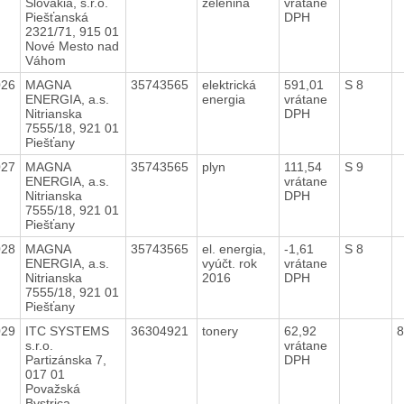
Slovakia, s.r.o.
zelenina
vrátane
Piešťanská
DPH
2321/71, 915 01
Nové Mesto nad
Váhom
026
MAGNA
35743565
elektrická
591,01
S 8
ENERGIA, a.s.
energia
vrátane
Nitrianska
DPH
7555/18, 921 01
Piešťany
027
MAGNA
35743565
plyn
111,54
S 9
ENERGIA, a.s.
vrátane
Nitrianska
DPH
7555/18, 921 01
Piešťany
028
MAGNA
35743565
el. energia,
-1,61
S 8
ENERGIA, a.s.
vyúčt. rok
vrátane
Nitrianska
2016
DPH
7555/18, 921 01
Piešťany
029
ITC SYSTEMS
36304921
tonery
62,92
8
s.r.o.
vrátane
Partizánska 7,
DPH
017 01
Považská
Bystrica