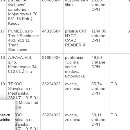
výchovné
škole
vrátane
sanatórium
DPH
Mojmírovská 70,
951 15 Poľný
Kesov
017
PUMED, s.r.o
44910584
prístroj CRP
1144,00
6
Trenč.Stankovce
NYCO
vrátane
400, 913 11
CARD
DPH
Trenč.
READER II
Stankovce
018
AJFA+AJVIS,
31602436
publikácia
49,50
s.r.o.
"Co má
vrátane
Klemensova 34,
vedieť
DPH
010 01 Žilina
mzdová
účtovníčka"
019
TEKOO
36224022
ovocie,
35,74
T 3
Slovakia, s.r.o.
zelenina
vrátane
Piešťanská
DPH
2321/71, 915 01
Nové Mesto nad
Váhom
020
TEKOO
36224022
ovocie,
30,11
T 3
 našich
Slovakia, s.r.o.
zelenina
vrátane
velého
Piešťanská
DPH
2321/71, 915 01