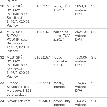
030
MESTSKÝ
31632157
teplo, TÚV-
1058,89
S 6
BYTOVÝ
1/2017
vrátane
PODNIK, s.r.o.
DPH
Sedlišťská
1446/7, 020 01
Púchov
031
MESTSKÝ
31632157
záloha na
2024,00
S 6
BYTOVÝ
teplo, TÚV
vrátane
PODNIK, s.r.o.
2/2017
DPH
Sedlišťská
1446/7, 020 01
Púchov
032
MESTSKÝ
31632157
teplo,
-589,05
S 6
BYTOVÝ
preplatok
vrátane
PODNIK, s.r.o.
r.2016
DPH
Sedlišťská
1446/7, 020 01
Púchov
033
Orange
35697270
mobily,
174,46
S 2
Slovensko, a.s.
internet
vrátane
Metodova 8,821
DPH
08 Bratislava
034
Slovak Telekom,
35763469
pevné linky,
103,25
S 1
a.s.
internet
vrátane