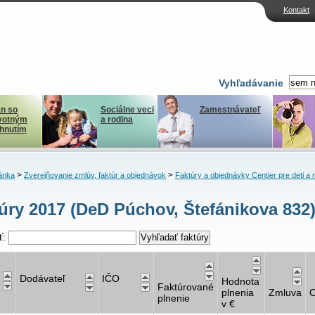
Kontakt
Vyhľadávanie
n so
Sociálne veci
Zamestnávateľ
votným
a rodina
ihnutím
>
>
ánka
Zverejňovanie zmlúv, faktúr a objednávok
Faktúry a objednávky Centier pre deti a 
úry 2017 (DeD Púchov, Štefánikova 832
ť:
Dodávateľ
IČO
Hodnota
Faktúrované
plnenia
Zmluva
O
plnenie
v €