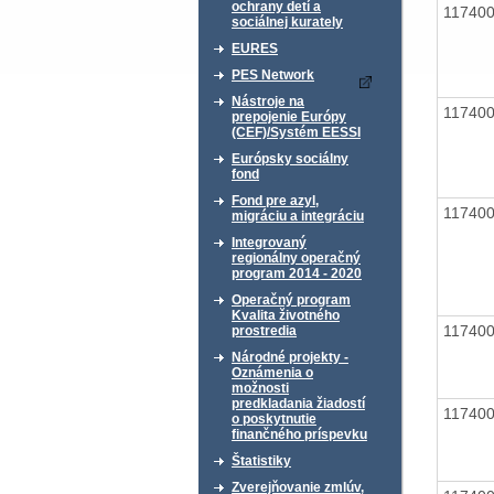
ochrany detí a
11740
sociálnej kurately
EURES
PES Network
Nástroje na
11740
prepojenie Európy
(CEF)/Systém EESSI
Európsky sociálny
fond
Fond pre azyl,
11740
migráciu a integráciu
Integrovaný
regionálny operačný
program 2014 - 2020
Operačný program
Kvalita životného
11740
prostredia
Národné projekty -
Oznámenia o
možnosti
predkladania žiadostí
11740
o poskytnutie
finančného príspevku
Štatistiky
Zverejňovanie zmlúv,