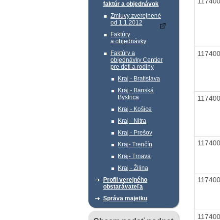
11740
faktúr a objednávok
Zmluvy zverejnené
od 1.1.2012
Faktúry
a objednávky
11740
Faktúry a
objednávky Centier
pre deti a rodiny
Kraj - Bratislava
Kraj - Banská
Bystrica
11740
Kraj - Košice
Kraj - Nitra
Kraj - Prešov
11740
Kraj- Trenčín
Kraj- Trnava
Kraj - Žilina
11740
Profil verejného
obstarávateľa
Správa majetku
11740