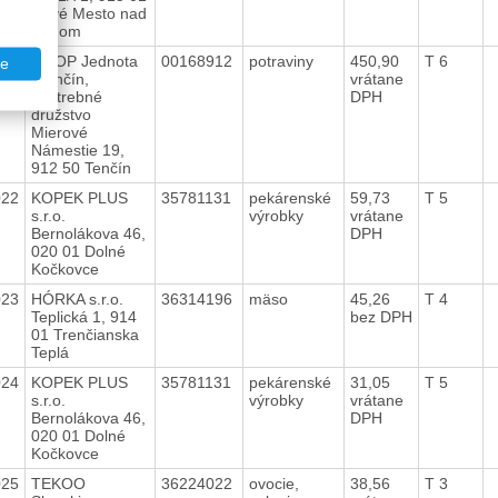
Nové Mesto nad
Váhom
021
COOP Jednota
00168912
potraviny
450,90
T 6
te
Trenčín,
vrátane
spotrebné
DPH
družstvo
Mierové
Námestie 19,
912 50 Tenčín
022
KOPEK PLUS
35781131
pekárenské
59,73
T 5
s.r.o.
výrobky
vrátane
Bernolákova 46,
DPH
020 01 Dolné
Kočkovce
023
HÓRKA s.r.o.
36314196
mäso
45,26
T 4
Teplická 1, 914
bez DPH
01 Trenčianska
Teplá
024
KOPEK PLUS
35781131
pekárenské
31,05
T 5
s.r.o.
výrobky
vrátane
Bernolákova 46,
DPH
020 01 Dolné
Kočkovce
025
TEKOO
36224022
ovocie,
38,56
T 3