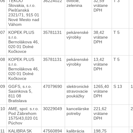
006
TEKOO
36224022
ovocie,
32,59
T 3
Slovakia, s.r.o.
zelenina
vrátane
Piešťanská
DPH
2321/71, 915 01
Nové Mesto nad
Váhom
007
KOPEK PLUS
35781131
pekárenské
38,42
T 5
s.r.o.
výrobky
vrátane
Bernolákova 46,
DPH
020 01 Dolné
Kočkovce
008
KOPEK PLUS
35781131
pekárenské
13,42
T 5
s.r.o.
výrobky
vrátane
Bernolákova 46,
DPH
020 01 Dolné
Kočkovce
009
GGFS, s.r.o.
47079690
slektronické
1265,40
S 13
1
Sasinkova 5,
stravovacie
vrátane
811 08
poukážky
DPH
Bratislava
010
AME, spol. s.r.o.
30229049
kancelárske
221,62
2
Pod Zábrehom
potreby
vrátane
1575/43,020 01
DPH
Púchov
011
KALIBRA SK
47560894
kalibrácia
198,75
3