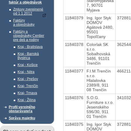
Staromyjavská
faktúr a objednávok
7, 90701
Zmluvy zverejnené
Myjava
od 1.1.2012
11840379
Ing. Igor Styk
37288
Faktúry
DOMOV
a objednávky
Agátová 2480,
95501
Faktúry a
objednávky Centier
Topoľčany
pre deti a rodiny
11840378
Colorlak SK
36254
Kraj - Bratislava
s.r.o.
Sobalhovská
Kraj - Banská
Bystrica
3486, 91101
Trenčín
Kraj - Košice
11840377
F.I.M.Trenčín
46621
Kraj - Nitra
s.r.o.
Kraj - Prešov
Hlalalovka
2389/8, 911
Kraj- Trenčín
08 Trenčín
Kraj- Trnava
11840376
S.O.G.
34103
Kraj - Žilina
Furniture s.r.o.
Jesenského
Profil verejného
obstarávateľa
596/30, 911
01 Trenčín
Správa majetku
11840375
Ing. Igor Styk
37288
DOMOV