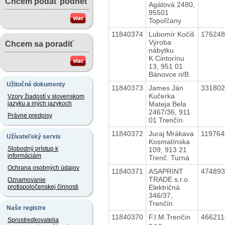
Chcem podať podnet
Agátová 2480,
95501
Topoľčany
11840374
Lubomír Kočiš
17624
Výroba
Chcem sa poradiť
nábytku
K Cintorínu
13, 951 01
Bánovce n/B
Užitočné dokumenty
11840373
James Ján
33180
Kučerka
Vzory žiadostí v slovenskom
Mateja Bela
jazyku a iných jazykoch
2467/36, 911
Právne predpisy
01 Trenčín
11840372
Juraj Mrákava
11976
Užívateľský servis
Kosmatínska
Slobodný prístup k
109, 913 21
informáciám
Trenč. Turná
Ochrana osobných údajov
11840371
ASAPRINT
47489
TRADE s.r.o.
Oznamovanie
Električná
protispoločenskej činnosti
346/37,
Trenčín
Naše registre
11840370
F.I.M.Trenčín
46621
Sprostredkovatelia
s.r.o.