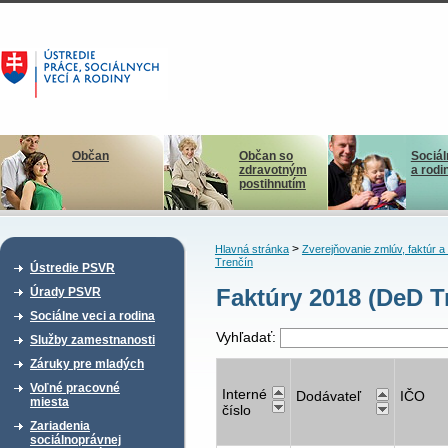
Občan
Občan so
Sociál
zdravotným
a rodi
postihnutím
>
Hlavná stránka
Zverejňovanie zmlúv, faktúr 
Trenčín
Ústredie PSVR
Faktúry 2018 (DeD T
Úrady PSVR
Sociálne veci a rodina
Vyhľadať:
Služby zamestnanosti
Záruky pre mladých
Voľné pracovné
Interné
Dodávateľ
IČO
miesta
číslo
Zariadenia
sociálnoprávnej