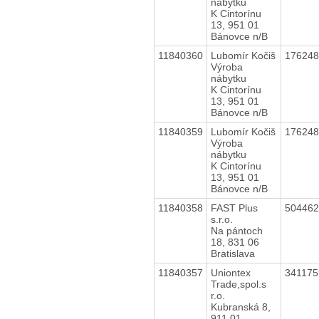
nábytku
K Cintorínu
13, 951 01
Bánovce n/B
11840360
Lubomír Kočiš
17624
Výroba
nábytku
K Cintorínu
13, 951 01
Bánovce n/B
11840359
Lubomír Kočiš
17624
Výroba
nábytku
K Cintorínu
13, 951 01
Bánovce n/B
11840358
FAST Plus
50446
s.r.o.
Na pántoch
18, 831 06
Bratislava
11840357
Uniontex
34117
Trade,spol.s
r.o.
Kubranská 8,
911 01