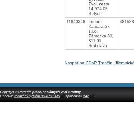
Zvol. cesta
14,974 05
B.Bystr.
11840346
Ledum
48158
Kamara Sk
s.r.o.
Zámocká 30,
811 01
Bratislava
Naspäť na CDaR Trenčín, Jilemnick
Copyright ©
Ústredie práce, sociálnych vecí a rodiny
Generuje
redakčný systém BUXUS CMS
spoločnosti
ui42
.