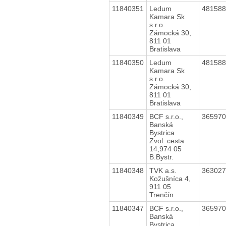
11840351
Ledum
48158
Kamara Sk
s.r.o.
Zámocká 30,
811 01
Bratislava
11840350
Ledum
48158
Kamara Sk
s.r.o.
Zámocká 30,
811 01
Bratislava
11840349
BCF s.r.o.,
36597
Banská
Bystrica
Zvol. cesta
14,974 05
B.Bystr.
11840348
TVK a.s.
36302
Kožušníca 4,
911 05
Trenčín
11840347
BCF s.r.o.,
36597
Banská
Bystrica