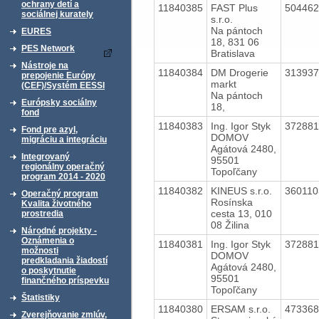
ochrany detí a
11840385
FAST Plus
50446
sociálnej kurately
s.r.o.
Na pántoch
EURES
18, 831 06
PES Network
Bratislava
Nástroje na
11840384
DM Drogerie
31393
prepojenie Európy
markt
(CEF)/Systém EESSI
Na pántoch
Európsky sociálny
18,
fond
11840383
Ing. Igor Styk
37288
Fond pre azyl,
DOMOV
migráciu a integráciu
Agátová 2480,
Integrovaný
95501
regionálny operačný
Topoľčany
program 2014 - 2020
11840382
KINEUS s.r.o.
36011
Operačný program
Rosínska
Kvalita životného
cesta 13, 010
prostredia
08 Žilina
Národné projekty -
Oznámenia o
11840381
Ing. Igor Styk
37288
možnosti
DOMOV
predkladania žiadostí
Agátová 2480,
o poskytnutie
95501
finančného príspevku
Topoľčany
Štatistiky
11840380
ERSAM s.r.o.
47336
Zverejňovanie zmlúv,