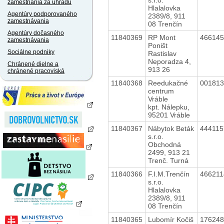
zamestnania za úhradu
Hlalalovka
Agentúry podporovaného
2389/8, 911
zamestnávania
08 Trenčín
Agentúry dočasného
11840369
RP Mont
46614
zamestnávania
Poništ
Sociálne podniky
Rastislav
Neporadza 4,
Chránené dielne a
913 26
chránené pracoviská
11840368
Reedukačné
00181
centrum
Vráble
kpt. Nálepku,
95201 Vráble
11840367
Nábytok Beták
44411
s.r.o.
Obchodná
2499, 913 21
Trenč. Turná
11840366
F.I.M.Trenčín
46621
s.r.o.
Hlalalovka
2389/8, 911
08 Trenčín
11840365
Lubomír Kočiš
17624