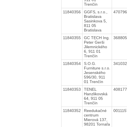
Trenčín
11840356
GGFS, s.r.o.,
47079
Bratislava
Sasinkova 5,
811 05
Bratislava
11840355
GC TECH Ing.
36880
Peter Gerši
Jilemnického
6, 911 01
Trenčín
11840354
S.O.G.
34103
Furniture s.r.o.
Jesenského
596/30, 911
01 Trenčín
11840353
TENEL
40817
Hanzlikovská
64, 911 05
Trenčín
11840352
Reedukačné
00111
centrum
Mierová 137,
98201 Tornaľa