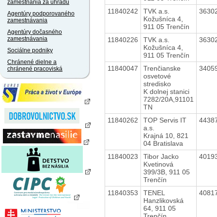
zamestnania za úhradu
11840242
TVK a.s.
3630
Agentúry podporovaného
Kožušníca 4,
zamestnávania
911 05 Trenčín
Agentúry dočasného
zamestnávania
11840226
TVK a.s.
3630
Kožušníca 4,
Sociálne podniky
911 05 Trenčín
Chránené dielne a
11840047
Trenčianske
3405
chránené pracoviská
osvetové
stredisko
K dolnej stanici
7282/20A,91101
TN
11840262
TOP Servis IT
4438
a.s.
Krajná 10, 821
04 Bratislava
11840023
Tibor Jacko
4019
Kvetinová
399/3B, 911 05
Trenčín
11840353
TENEL
4081
Hanzlikovská
64, 911 05
Trenčín