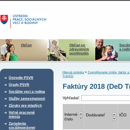
Občan
Občan so
Sociál
zdravotným
a rodi
postihnutím
>
Hlavná stránka
Zverejňovanie zmlúv, faktúr 
Trenčín
Ústredie PSVR
Faktúry 2018 (DeD T
Úrady PSVR
Sociálne veci a rodina
Vyhľadať:
Služby zamestnanosti
Záruky pre mladých
Voľné pracovné
Interné
Dodávateľ
IČO
miesta
číslo
Zariadenia
sociálnoprávnej