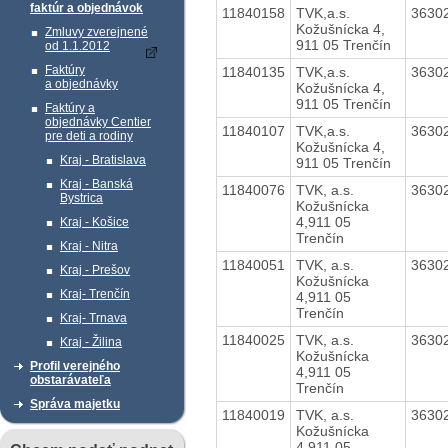
faktúr a objednávok
11840158
TVK,a.s.
3630
Kožušnícka 4,
Zmluvy zverejnené
911 05 Trenčín
od 1.1.2012
Faktúry
11840135
TVK,a.s.
3630
a objednávky
Kožušnícka 4,
911 05 Trenčín
Faktúry a
objednávky Centier
11840107
TVK,a.s.
3630
pre deti a rodiny
Kožušnícka 4,
Kraj - Bratislava
911 05 Trenčín
Kraj - Banská
11840076
TVK, a.s.
3630
Bystrica
Kožušnícka
4,911 05
Kraj - Košice
Trenčín
Kraj - Nitra
11840051
TVK, a.s.
3630
Kraj - Prešov
Kožušnícka
Kraj- Trenčín
4,911 05
Trenčín
Kraj- Trnava
11840025
TVK, a.s.
3630
Kraj - Žilina
Kožušnícka
Profil verejného
4,911 05
obstarávateľa
Trenčín
Správa majetku
11840019
TVK, a.s.
3630
Kožušnícka
4,911 05