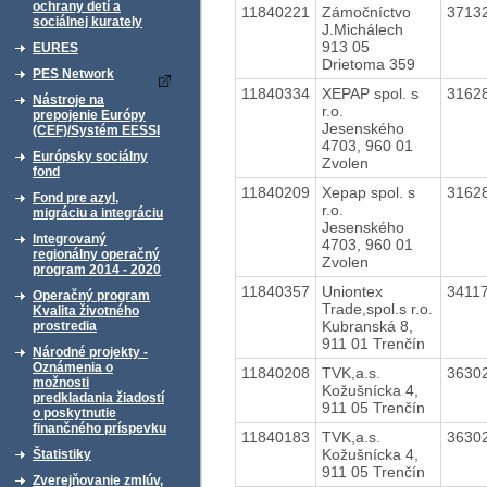
ochrany detí a
11840221
Zámočníctvo
3713
sociálnej kurately
J.Michálech
913 05
EURES
Drietoma 359
PES Network
11840334
XEPAP spol. s
3162
Nástroje na
r.o.
prepojenie Európy
Jesenského
(CEF)/Systém EESSI
4703, 960 01
Európsky sociálny
Zvolen
fond
11840209
Xepap spol. s
3162
Fond pre azyl,
r.o.
migráciu a integráciu
Jesenského
Integrovaný
4703, 960 01
regionálny operačný
Zvolen
program 2014 - 2020
11840357
Uniontex
3411
Operačný program
Trade,spol.s r.o.
Kvalita životného
Kubranská 8,
prostredia
911 01 Trenčín
Národné projekty -
Oznámenia o
11840208
TVK,a.s.
3630
možnosti
Kožušnícka 4,
predkladania žiadostí
911 05 Trenčín
o poskytnutie
finančného príspevku
11840183
TVK,a.s.
3630
Kožušnícka 4,
Štatistiky
911 05 Trenčín
Zverejňovanie zmlúv,