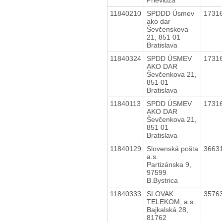
11840210
SPDDD Úsmev
1731
ako dar
Ševčenskova
21, 851 01
Bratislava
11840324
SPDD ÚSMEV
1731
AKO DAR
Ševčenkova 21,
851 01
Bratislava
11840113
SPDD ÚSMEV
1731
AKO DAR
Ševčenkova 21,
851 01
Bratislava
11840129
Slovenská pošta
3663
a.s.
Partizánska 9,
97599
B.Bystrica
11840333
SLOVAK
3576
TELEKOM, a.s.
Bajkalská 28,
81762