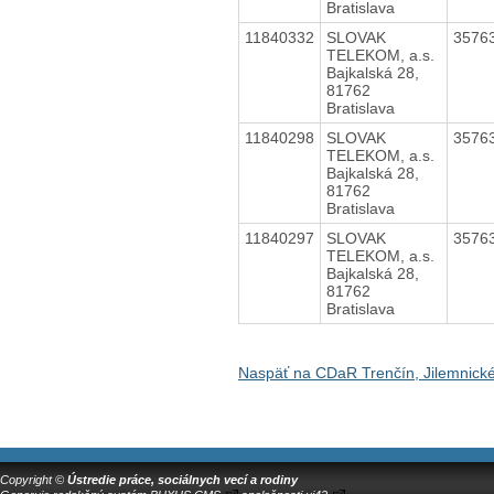
Bratislava
11840332
SLOVAK
3576
TELEKOM, a.s.
Bajkalská 28,
81762
Bratislava
11840298
SLOVAK
3576
TELEKOM, a.s.
Bajkalská 28,
81762
Bratislava
11840297
SLOVAK
3576
TELEKOM, a.s.
Bajkalská 28,
81762
Bratislava
Naspäť na CDaR Trenčín, Jilemnick
Copyright ©
Ústredie práce, sociálnych vecí a rodiny