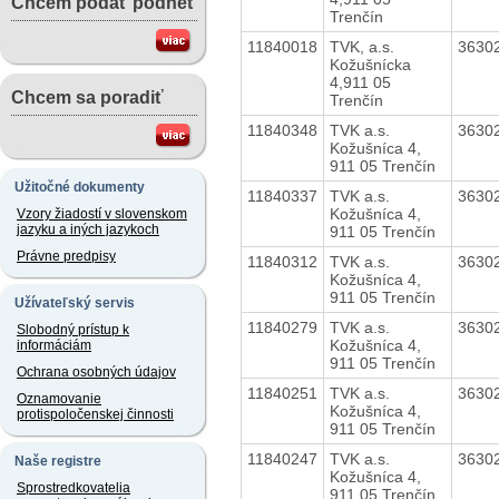
Chcem podať podnet
Trenčín
11840018
TVK, a.s.
3630
Kožušnícka
4,911 05
Chcem sa poradiť
Trenčín
11840348
TVK a.s.
3630
Kožušníca 4,
911 05 Trenčín
Užitočné dokumenty
11840337
TVK a.s.
3630
Kožušníca 4,
Vzory žiadostí v slovenskom
jazyku a iných jazykoch
911 05 Trenčín
Právne predpisy
11840312
TVK a.s.
3630
Kožušníca 4,
911 05 Trenčín
Užívateľský servis
11840279
TVK a.s.
3630
Slobodný prístup k
Kožušníca 4,
informáciám
911 05 Trenčín
Ochrana osobných údajov
11840251
TVK a.s.
3630
Oznamovanie
Kožušníca 4,
protispoločenskej činnosti
911 05 Trenčín
11840247
TVK a.s.
3630
Naše registre
Kožušníca 4,
Sprostredkovatelia
911 05 Trenčín