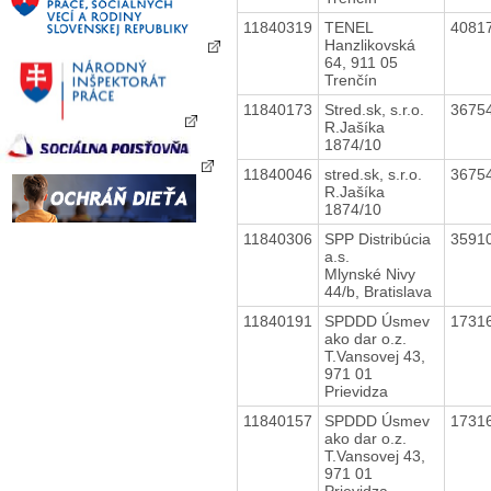
11840319
TENEL
4081
Hanzlikovská
64, 911 05
Trenčín
11840173
Stred.sk, s.r.o.
3675
R.Jašíka
1874/10
11840046
stred.sk, s.r.o.
3675
R.Jašíka
1874/10
11840306
SPP Distribúcia
3591
a.s.
Mlynské Nivy
44/b, Bratislava
11840191
SPDDD Úsmev
1731
ako dar o.z.
T.Vansovej 43,
971 01
Prievidza
11840157
SPDDD Úsmev
1731
ako dar o.z.
T.Vansovej 43,
971 01
Prievidza