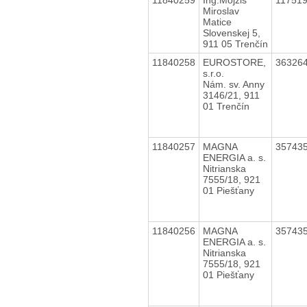
Miroslav
Matice
Slovenskej 5,
911 05 Trenčín
11840258
EUROSTORE,
36326
s.r.o.
Nám. sv. Anny
3146/21, 911
01 Trenčín
11840257
MAGNA
35743
ENERGIA a. s.
Nitrianska
7555/18, 921
01 Piešťany
11840256
MAGNA
35743
ENERGIA a. s.
Nitrianska
7555/18, 921
01 Piešťany