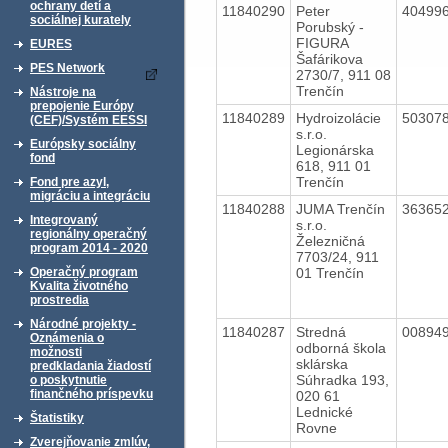
ochrany detí a
11840290
Peter
40499
sociálnej kurately
Porubský -
FIGURA
EURES
Šafárikova
PES Network
2730/7, 911 08
Trenčín
Nástroje na
prepojenie Európy
11840289
Hydroizolácie
50307
(CEF)/Systém EESSI
s.r.o.
Európsky sociálny
Legionárska
fond
618, 911 01
Trenčín
Fond pre azyl,
migráciu a integráciu
11840288
JUMA Trenčín
36365
Integrovaný
s.r.o.
regionálny operačný
Železničná
program 2014 - 2020
7703/24, 911
01 Trenčín
Operačný program
Kvalita životného
prostredia
Národné projekty -
11840287
Stredná
00894
Oznámenia o
odborná škola
možnosti
sklárska
predkladania žiadostí
Súhradka 193,
o poskytnutie
finančného príspevku
020 61
Lednické
Štatistiky
Rovne
Zverejňovanie zmlúv,