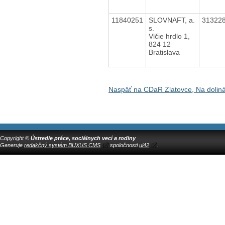
11840251
SLOVNAFT, a.
31322
s.
Vlčie hrdlo 1,
824 12
Bratislava
Naspäť na CDaR Zlatovce, Na dolin
Copyright ©
Ústredie práce, sociálnych vecí a rodiny
Generuje
redakčný systém BUXUS CMS
spoločnosti
ui42
.