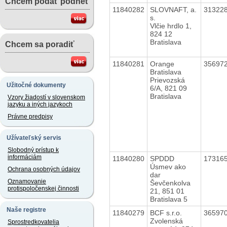
Chcem podať podnet
11840282
SLOVNAFT, a.
31322
s.
Vlčie hrdlo 1,
824 12
Bratislava
Chcem sa poradiť
11840281
Orange
35697
Bratislava
Prievozská
Užitočné dokumenty
6/A, 821 09
Bratislava
Vzory žiadostí v slovenskom
jazyku a iných jazykoch
Právne predpisy
Užívateľský servis
Slobodný prístup k
informáciám
11840280
SPDDD
17316
Úsmev ako
Ochrana osobných údajov
dar
Oznamovanie
Ševčenkolva
protispoločenskej činnosti
21, 851 01
Bratislava 5
Naše registre
11840279
BCF s.r.o.
36597
Zvolenská
Sprostredkovatelia