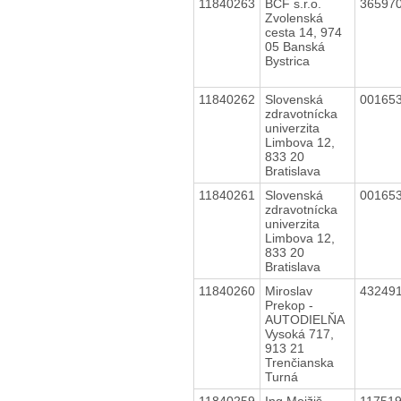
11840263
BCF s.r.o.
36597
Zvolenská
cesta 14, 974
05 Banská
Bystrica
11840262
Slovenská
00165
zdravotnícka
univerzita
Limbova 12,
833 20
Bratislava
11840261
Slovenská
00165
zdravotnícka
univerzita
Limbova 12,
833 20
Bratislava
11840260
Miroslav
43249
Prekop -
AUTODIELŇA
Vysoká 717,
913 21
Trenčianska
Turná
11840259
Ing.Mojžiš
11751