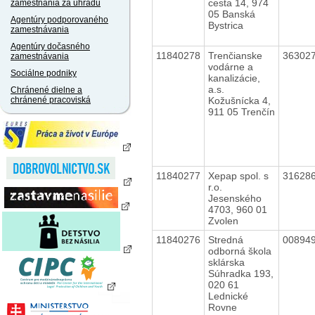
cesta 14, 974
zamestnania za úhradu
05 Banská
Agentúry podporovaného
Bystrica
zamestnávania
Agentúry dočasného
11840278
Trenčianske
36302
zamestnávania
vodárne a
Sociálne podniky
kanalizácie,
a.s.
Chránené dielne a
Kožušnícka 4,
chránené pracoviská
911 05 Trenčín
11840277
Xepap spol. s
31628
r.o.
Jesenského
4703, 960 01
Zvolen
11840276
Stredná
00894
odborná škola
sklárska
Súhradka 193,
020 61
Lednické
Rovne