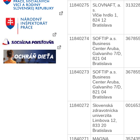
11840275
SLOVNAFT, a.
31322
s.
Vlčie hrdlo 1,
824 12
Bratislava
11840274
SOFTIP a.s.
36785
Business
Center Aruba,
Galvaniho 7/D,
821 04
Bratislava
11840273
SOFTIP a.s.
36785
Business
Center Aruba,
Galvaniho 7/D,
821 04
Bratislava
11840272
Slovenská
00165
zdravotnícka
univerzita
Limbova 12,
833 20
Bratislava
11840271
MAGNA
35743