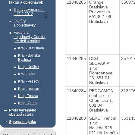
11840286
Orange
35697
faktúr a objednávok
Bratislava
Zmluvy zverejnené
Prievozská
od 1.1.2012
6/A, 821 09
Bratislava
Faktúry
a objednávky
Faktúry a
objednávky Centier
pre deti a rodiny
Kraj - Bratislava
Kraj - Banská
11840285
DIGI
35701
Bystrica
SLOVAKIA,
Kraj - Košice
s.r.o.
Röntgenova
Kraj - Nitra
26, 851 01
Kraj - Prešov
Bratislava
Kraj- Trenčín
11840284
PERGAMON
31327
spol. s r. o.
Kraj- Trnava
Chemická 1,
Kraj - Žilina
831 04
Bratislava
Profil verejného
obstarávateľa
11840283
SEKO Trenčín
36314
Správa majetku
s.r.o.
Hollého 928,
911 05 Trenčín