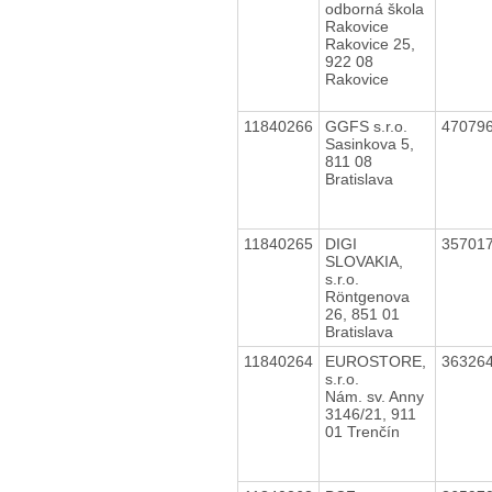
odborná škola
Rakovice
Rakovice 25,
922 08
Rakovice
11840266
GGFS s.r.o.
47079
Sasinkova 5,
811 08
Bratislava
11840265
DIGI
35701
SLOVAKIA,
s.r.o.
Röntgenova
26, 851 01
Bratislava
11840264
EUROSTORE,
36326
s.r.o.
Nám. sv. Anny
3146/21, 911
01 Trenčín