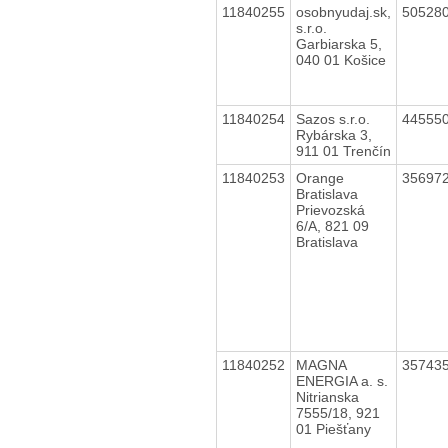
11840255
osobnyudaj.sk,
50528
s.r.o.
Garbiarska 5,
040 01 Košice
11840254
Sazos s.r.o.
44555
Rybárska 3,
911 01 Trenčín
11840253
Orange
35697
Bratislava
Prievozská
6/A, 821 09
Bratislava
11840252
MAGNA
35743
ENERGIA a. s.
Nitrianska
7555/18, 921
01 Piešťany