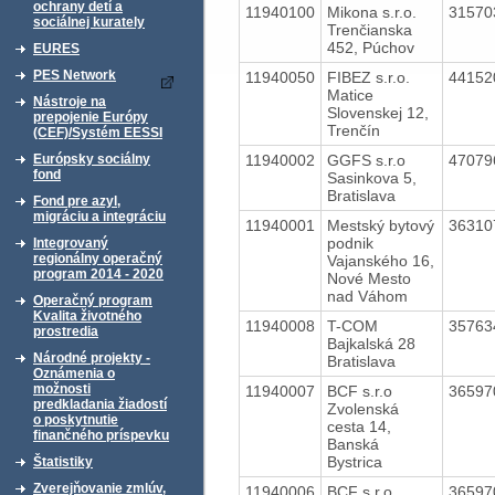
ochrany detí a
11940100
Mikona s.r.o.
3157
sociálnej kurately
Trenčianska
452, Púchov
EURES
PES Network
11940050
FIBEZ s.r.o.
4415
Matice
Nástroje na
Slovenskej 12,
prepojenie Európy
Trenčín
(CEF)/Systém EESSI
11940002
GGFS s.r.o
4707
Európsky sociálny
fond
Sasinkova 5,
Bratislava
Fond pre azyl,
migráciu a integráciu
11940001
Mestský bytový
3631
podnik
Integrovaný
regionálny operačný
Vajanského 16,
program 2014 - 2020
Nové Mesto
nad Váhom
Operačný program
Kvalita životného
11940008
T-COM
3576
prostredia
Bajkalská 28
Národné projekty -
Bratislava
Oznámenia o
možnosti
11940007
BCF s.r.o
3659
predkladania žiadostí
Zvolenská
o poskytnutie
cesta 14,
finančného príspevku
Banská
Bystrica
Štatistiky
Zverejňovanie zmlúv,
11940006
BCF s.r.o
3659