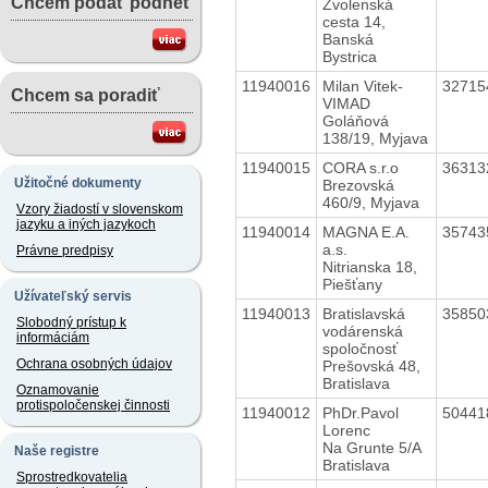
Chcem podať podnet
Zvolenská
cesta 14,
Banská
Bystrica
11940016
Milan Vitek-
3271
Chcem sa poradiť
VIMAD
Goláňová
138/19, Myjava
11940015
CORA s.r.o
3631
Užitočné dokumenty
Brezovská
460/9, Myjava
Vzory žiadostí v slovenskom
jazyku a iných jazykoch
11940014
MAGNA E.A.
3574
a.s.
Právne predpisy
Nitrianska 18,
Piešťany
Užívateľský servis
11940013
Bratislavská
3585
Slobodný prístup k
vodárenská
informáciám
spoločnosť
Ochrana osobných údajov
Prešovská 48,
Bratislava
Oznamovanie
protispoločenskej činnosti
11940012
PhDr.Pavol
5044
Lorenc
Na Grunte 5/A
Naše registre
Bratislava
Sprostredkovatelia