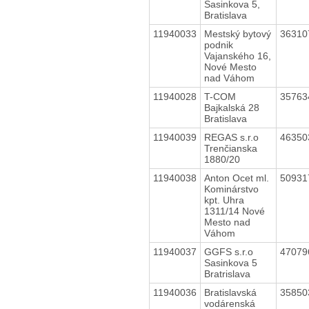
Sasinkova 5,
Bratislava
11940033
Mestský bytový
3631
podnik
Vajanského 16,
Nové Mesto
nad Váhom
11940028
T-COM
3576
Bajkalská 28
Bratislava
11940039
REGAS s.r.o
4635
Trenčianska
1880/20
11940038
Anton Ocet ml.
5093
Kominárstvo
kpt. Uhra
1311/14 Nové
Mesto nad
Váhom
11940037
GGFS s.r.o
4707
Sasinkova 5
Bratrislava
11940036
Bratislavská
3585
vodárenská