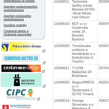
zamestnania za úhradu
11940011
Technické
0035
služby mesta
Agentúry podporovaného
Banská 6279/1
zamestnávania
,Nové Mesto
Agentúry dočasného
nad Váhom
zamestnávania
11940010
BCF s.r.o
3659
Sociálne podniky
Zvolenská
cesta 14,
Chránené dielne a
chránené pracoviská
Banská
Bystrica
11940009
Trenčianske
3630
vodárne a
kanalizácie a.s.
Kožušnícka 4,
Trenčín
11940021
T-COM
3576
Bajkalská 28
Bratislava
11940020
RegionPRESS
3625
s.r.o
Študentská 2,
91701 Trnava
11940019
Orange
3569
Slovensko a.s
Metodova 8