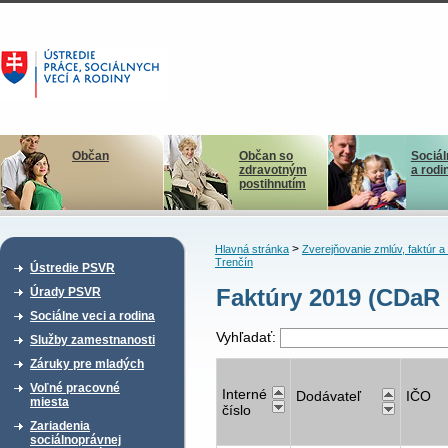
Občan
Občan so
Sociál
zdravotným
a rodi
postihnutím
>
Hlavná stránka
Zverejňovanie zmlúv, faktúr 
Trenčín
Ústredie PSVR
Faktúry 2019 (CDaR 
Úrady PSVR
Sociálne veci a rodina
Vyhľadať:
Služby zamestnanosti
Záruky pre mladých
Voľné pracovné
Interné
Dodávateľ
IČO
miesta
číslo
Zariadenia
sociálnoprávnej