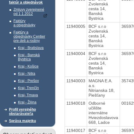
faktúr a objednávok
Zvolenská
cesta 14,
Zmluvy zverejnené
Banská
od 1.1.2012
Bystrica
Faktúry
a objednávky
11940005
BCF s.r.o
3659
Zvolenská
Faktúry a
cesta 14,
objednávky Centier
Banská
pre deti a rodiny
Bystrica
Kraj - Bratislava
11940004
BCF s.r.o
3659
Kraj - Banská
Zvolenská
Bystrica
cesta 14,
Kraj - Košice
Banská
Bystrica
Kraj - Nitra
11940003
MAGNA E.A.
3574
Kraj - Prešov
a.s.
Kraj- Trenčín
Nitrianska 18,
Piešťany
Kraj- Trnava
Kraj - Žilina
11940018
Odborné
0016
učilište
Profil verejného
internátne
obstarávateľa
Hviezdoslavova
Správa majetku
668, Ladce
11940017
BCF s.r.o
3659