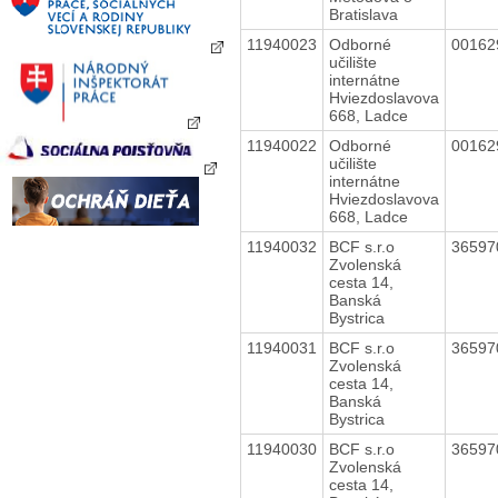
Bratislava
11940023
Odborné
0016
učilište
internátne
Hviezdoslavova
668, Ladce
11940022
Odborné
0016
učilište
internátne
Hviezdoslavova
668, Ladce
11940032
BCF s.r.o
3659
Zvolenská
cesta 14,
Banská
Bystrica
11940031
BCF s.r.o
3659
Zvolenská
cesta 14,
Banská
Bystrica
11940030
BCF s.r.o
3659
Zvolenská
cesta 14,