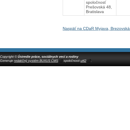
spoločnosť
Prešovská 48,
Bratislava
Naspäť na CDaR Myjava, Brezovská
Copyright ©
Ústredie práce, sociálnych vecí a rodiny
Generuje
redakčný systém BUXUS CMS
spoločnosti
ui42
.