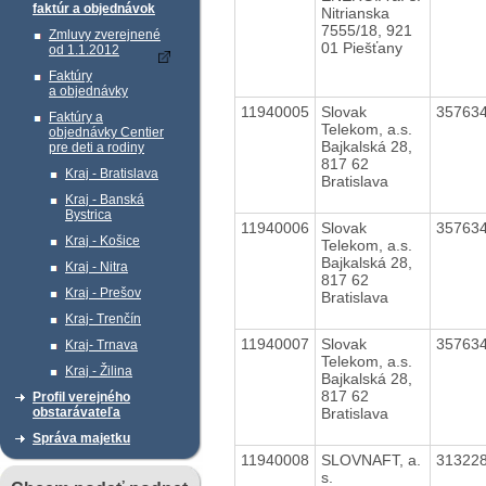
faktúr a objednávok
Nitrianska
7555/18, 921
Zmluvy zverejnené
01 Piešťany
od 1.1.2012
Faktúry
a objednávky
11940005
Slovak
35763
Faktúry a
Telekom, a.s.
objednávky Centier
Bajkalská 28,
pre deti a rodiny
817 62
Kraj - Bratislava
Bratislava
Kraj - Banská
Bystrica
11940006
Slovak
35763
Kraj - Košice
Telekom, a.s.
Bajkalská 28,
Kraj - Nitra
817 62
Kraj - Prešov
Bratislava
Kraj- Trenčín
11940007
Slovak
35763
Kraj- Trnava
Telekom, a.s.
Kraj - Žilina
Bajkalská 28,
817 62
Profil verejného
Bratislava
obstarávateľa
Správa majetku
11940008
SLOVNAFT, a.
31322
s.