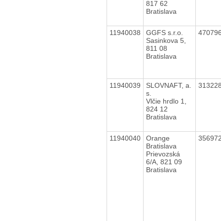
817 62
Bratislava
11940038
GGFS s.r.o.
47079
Sasinkova 5,
811 08
Bratislava
11940039
SLOVNAFT, a.
31322
s.
Vlčie hrdlo 1,
824 12
Bratislava
11940040
Orange
35697
Bratislava
Prievozská
6/A, 821 09
Bratislava