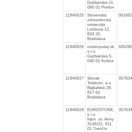
Duklianska 11,
080 01 Prešov
11940025
Slovenská
00165
zdravotnícka
univerzita
Limbova 12,
833 20
Bratislava
11940026
osobnyudaj.sk,
50528
s.r.o.
Garbiarska 5,
040 01 Košice
11940027
Slovak
35763
Telekom, a.s.
Bajkalská 28,
817 62
Bratislava
11940028
EUROSTORE,
35763
s.r.o.
Nám. sv. Anny
3146/21, 911
01 Trenčín