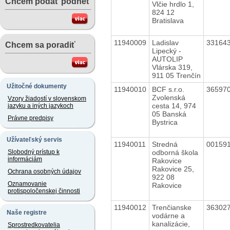
Chcem podať podnet
Vlčie hrdlo 1,
824 12
Bratislava
11940009
Ladislav
33164
Chcem sa poradiť
Lipecký -
AUTOLIP
Vlárska 319,
911 05 Trenčín
Užitočné dokumenty
11940010
BCF s.r.o.
36597
Zvolenská
Vzory žiadostí v slovenskom
cesta 14, 974
jazyku a iných jazykoch
05 Banská
Právne predpisy
Bystrica
Užívateľský servis
11940011
Stredná
00159
odborná škola
Slobodný prístup k
informáciám
Rakovice
Rakovice 25,
Ochrana osobných údajov
922 08
Oznamovanie
Rakovice
protispoločenskej činnosti
11940012
Trenčianske
36302
Naše registre
vodárne a
kanalizácie,
Sprostredkovatelia