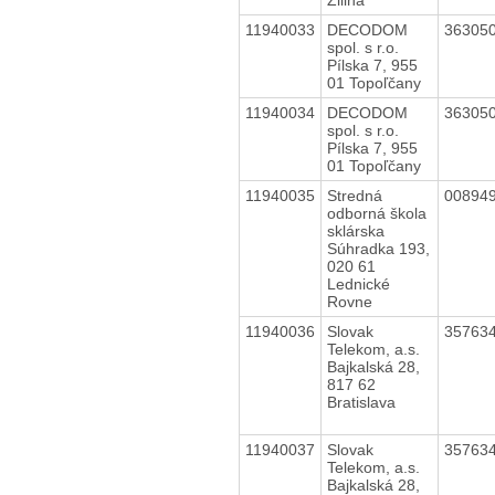
11940033
DECODOM
36305
spol. s r.o.
Pílska 7, 955
01 Topoľčany
11940034
DECODOM
36305
spol. s r.o.
Pílska 7, 955
01 Topoľčany
11940035
Stredná
00894
odborná škola
sklárska
Súhradka 193,
020 61
Lednické
Rovne
11940036
Slovak
35763
Telekom, a.s.
Bajkalská 28,
817 62
Bratislava
11940037
Slovak
35763
Telekom, a.s.
Bajkalská 28,