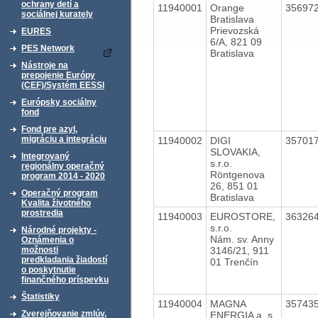
ochrany detí a
11940001
Orange
35697
sociálnej kurately
Bratislava
Prievozská
EURES
6/A, 821 09
PES Network
Bratislava
Nástroje na
prepojenie Európy
(CEF)/Systém EESSI
Európsky sociálny
fond
Fond pre azyl,
migráciu a integráciu
11940002
DIGI
35701
SLOVAKIA,
Integrovaný
s.r.o.
regionálny operačný
Röntgenova
program 2014 - 2020
26, 851 01
Operačný program
Bratislava
Kvalita životného
prostredia
11940003
EUROSTORE,
36326
s.r.o.
Národné projekty -
Nám. sv. Anny
Oznámenia o
3146/21, 911
možnosti
predkladania žiadostí
01 Trenčín
o poskytnutie
finančného príspevku
Štatistiky
11940004
MAGNA
35743
Zverejňovanie zmlúv,
ENERGIA a. s.