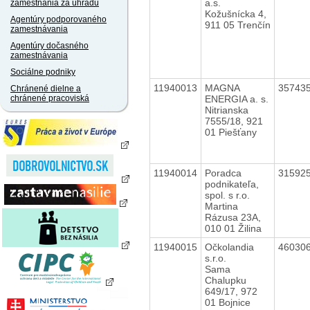
a.s.
zamestnania za úhradu
Kožušnícka 4,
Agentúry podporovaného
911 05 Trenčín
zamestnávania
Agentúry dočasného
zamestnávania
Sociálne podniky
11940013
MAGNA
35743
Chránené dielne a
ENERGIA a. s.
chránené pracoviská
Nitrianska
7555/18, 921
01 Piešťany
11940014
Poradca
31592
podnikateľa,
spol. s r.o.
Martina
Rázusa 23A,
010 01 Žilina
11940015
Očkolandia
46030
s.r.o.
Sama
Chalupku
649/17, 972
01 Bojnice