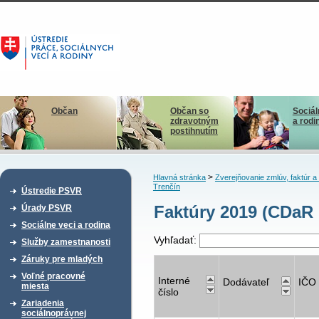
Občan
Občan so
Sociál
zdravotným
a rodi
postihnutím
>
Hlavná stránka
Zverejňovanie zmlúv, faktúr 
Trenčín
Ústredie PSVR
Faktúry 2019 (CDaR 
Úrady PSVR
Sociálne veci a rodina
Vyhľadať:
Služby zamestnanosti
Záruky pre mladých
Voľné pracovné
Interné
Dodávateľ
IČO
miesta
číslo
Zariadenia
sociálnoprávnej