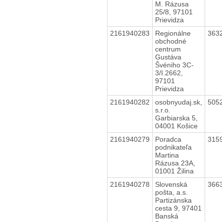
M. Rázusa
25/8, 97101
Prievidza
2161940283
Regionálne
363
obchodné
centrum
Gustáva
Švéniho 3C-
3/I.2662,
97101
Prievidza
2161940282
osobnyudaj.sk,
505
s.r.o.
Garbiarska 5,
04001 Košice
2161940279
Poradca
315
podnikateľa
Martina
Rázusa 23A,
01001 Žilina
2161940278
Slovenská
366
pošta, a.s.
Partizánska
cesta 9, 97401
Banská