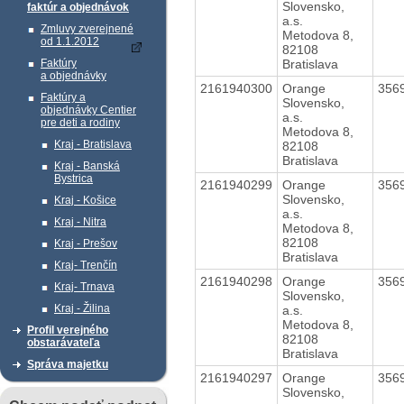
Slovensko,
faktúr a objednávok
a.s.
Zmluvy zverejnené
Metodova 8,
od 1.1.2012
82108
Bratislava
Faktúry
a objednávky
2161940300
Orange
356
Faktúry a
Slovensko,
objednávky Centier
a.s.
pre deti a rodiny
Metodova 8,
Kraj - Bratislava
82108
Bratislava
Kraj - Banská
Bystrica
2161940299
Orange
356
Slovensko,
Kraj - Košice
a.s.
Kraj - Nitra
Metodova 8,
82108
Kraj - Prešov
Bratislava
Kraj- Trenčín
2161940298
Orange
356
Kraj- Trnava
Slovensko,
Kraj - Žilina
a.s.
Metodova 8,
Profil verejného
82108
obstarávateľa
Bratislava
Správa majetku
2161940297
Orange
356
Slovensko,