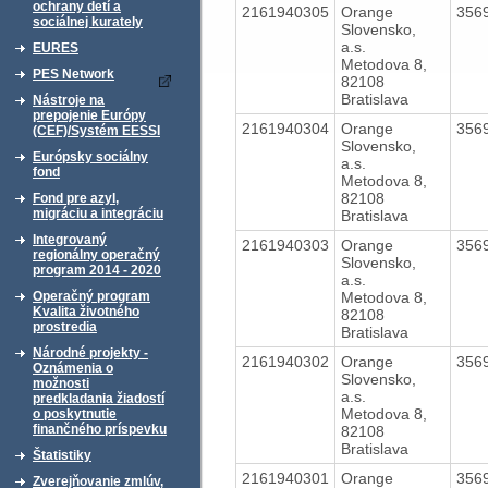
ochrany detí a
2161940305
Orange
356
sociálnej kurately
Slovensko,
a.s.
EURES
Metodova 8,
PES Network
82108
Bratislava
Nástroje na
prepojenie Európy
2161940304
Orange
356
(CEF)/Systém EESSI
Slovensko,
Európsky sociálny
a.s.
fond
Metodova 8,
82108
Fond pre azyl,
migráciu a integráciu
Bratislava
Integrovaný
2161940303
Orange
356
regionálny operačný
Slovensko,
program 2014 - 2020
a.s.
Metodova 8,
Operačný program
Kvalita životného
82108
prostredia
Bratislava
Národné projekty -
2161940302
Orange
356
Oznámenia o
Slovensko,
možnosti
a.s.
predkladania žiadostí
Metodova 8,
o poskytnutie
finančného príspevku
82108
Bratislava
Štatistiky
2161940301
Orange
356
Zverejňovanie zmlúv,