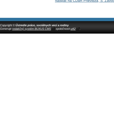
Naspäť na CDaR Prievidza, Š. Závo
Copyright ©
Ústredie práce, sociálnych vecí a rodiny
Generuje
redakčný systém BUXUS CMS
spoločnosti
ui42
.