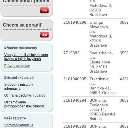
Chcem podať podnet
a.s.
Metodova 8,
82108
Bratislava
2161940296
Orange
356
Chcem sa poradiť
Slovensko,
a.s.
Metodova 8,
82108
Bratislava
Užitočné dokumenty
7719382
Svet zdravia,
359
Vzory žiadostí v slovenskom
a.s.
jazyku a iných jazykoch
Einsteinova
Právne predpisy
25, 85101
Bratislava
Užívateľský servis
2161940295
Zrkadlenie,
423
o.z.
Slobodný prístup k
Banícka 41,
informáciám
05601 Gelnica
Ochrana osobných údajov
2161940294
BCF s.r.o.
365
Oznamovanie
Zvolenská
protispoločenskej činnosti
cesta 14,
97405 Banská
Bstrica
Naše registre
Sprostredkovatelia
2161940293
BCF s.r.o.
365