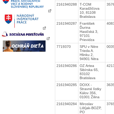
2161940288
T-COM
357
Karadžičova
10, 81108
Bratislava
2161940287
František
408
Ďurina
Hasičská 3,
97101
Prievidza
7719370
SPU v Nitre
003
Trieda A.
Hlinku 2,
94901 Nitra
2161940286
OZ Artea
421
Sibírska 65,
83102
Bratislava
2161940285
DOXX -
363
Stravné lístky
Kálov 356,
01001 Žilina
2161940284
Miroslav
376
Lišťjak-BOZP,
PO