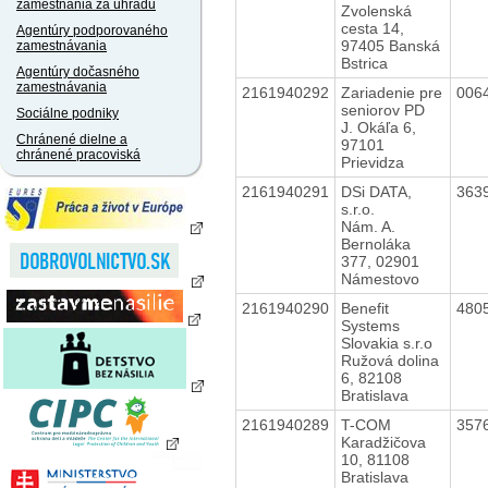
zamestnania za úhradu
Zvolenská
cesta 14,
Agentúry podporovaného
97405 Banská
zamestnávania
Bstrica
Agentúry dočasného
zamestnávania
2161940292
Zariadenie pre
006
seniorov PD
Sociálne podniky
J. Okáľa 6,
Chránené dielne a
97101
chránené pracoviská
Prievidza
2161940291
DSi DATA,
363
s.r.o.
Nám. A.
Bernoláka
377, 02901
Námestovo
2161940290
Benefit
480
Systems
Slovakia s.r.o
Ružová dolina
6, 82108
Bratislava
2161940289
T-COM
357
Karadžičova
10, 81108
Bratislava