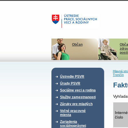
Občan
Obča
zdra
post
Hlavná str
Trenčín
Ústredie PSVR
Fakt
Úrady PSVR
Sociálne veci a rodina
Vyhľada
Služby zamestnanosti
Záruky pre mladých
Voľné pracovné
Interné
miesta
číslo
Zariadenia
sociálnoprávnej