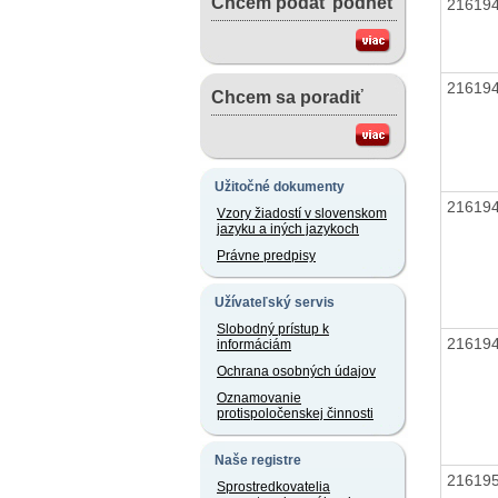
Chcem podať podnet
21619
21619
Chcem sa poradiť
Užitočné dokumenty
21619
Vzory žiadostí v slovenskom
jazyku a iných jazykoch
Právne predpisy
Užívateľský servis
Slobodný prístup k
21619
informáciám
Ochrana osobných údajov
Oznamovanie
protispoločenskej činnosti
Naše registre
21619
Sprostredkovatelia