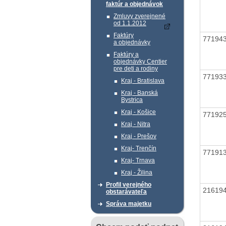
faktúr a objednávok
Zmluvy zverejnené
od 1.1.2012
Faktúry
77194
a objednávky
Faktúry a
objednávky Centier
pre deti a rodiny
77193
Kraj - Bratislava
Kraj - Banská
Bystrica
Kraj - Košice
77192
Kraj - Nitra
Kraj - Prešov
Kraj- Trenčín
77191
Kraj- Trnava
Kraj - Žilina
Profil verejného
21619
obstarávateľa
Správa majetku