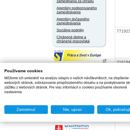
zamestnania za úhradu
Agentúry podporovaného
zamestnávania
Agentúry dočasného
zamestnávania
Sociálne podniky
77192
Chránené dielne a
chránené pracoviská
21619
Používame cookies
Môžeme ich umiestniť na analýzu údajov o našich návštevníkoch, na zlepšenie
webových stránok, zobrazovanie prispôsobeného obsahu a na poskytovanie sk
zážitku z webových stránok. Pre viac informácií o cookies používame otvorené
nastavenia.
21619
Zamietnuť
Nie, uprav
Ok, pokračuj
21619