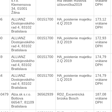
s.r.o.
má vedieť mzdová
vrátane
Klemensova
účtovníčka2019
DPH
34, 01001
Žilina
36
ALLIANZ
00151700
HA_poistenie majetku
173,12
Dostojevského
4.Q 2019
vrátane
rad 4, 83102
DPH
Bratislava
30
ALLIANZ
00151700
HA_poistenie majetku
172,93
Dostojevského
3.Q 2019
vrátane
rad 4, 83102
DPH
Bratislava
59
ALLIANZ
00151700
HA_poistenie majetku
174,79
Dostojevského
2.Q 2019
vrátane
rad 4, 83102
DPH
Bratislava
34
ALLIANZ
00151700
HA_poistenie majetku
174,79
Dostojevského
1.Q 2019
vrátane
rad 4, 83102
DPH
Bratislava
40479
Alza.sk s.r.o.
36562939
RD2_Excentrická
187,08
Bottova
brúska Bosch
vrátane
6654/7, 81109
DPH
Bratislava