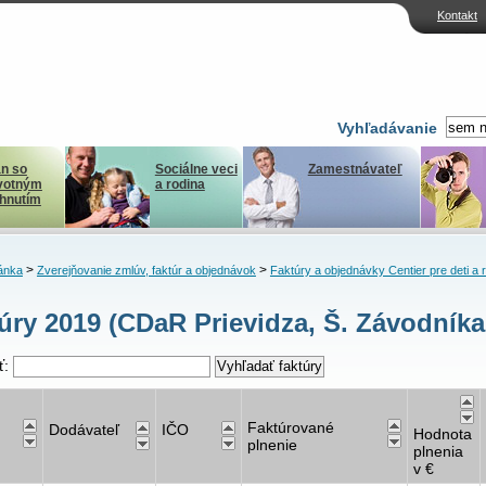
Kontakt
Vyhľadávanie
n so
Sociálne veci
Zamestnávateľ
votným
a rodina
ihnutím
>
>
ánka
Zverejňovanie zmlúv, faktúr a objednávok
Faktúry a objednávky Centier pre deti a 
úry 2019 (CDaR Prievidza, Š. Závodníka
ť:
Faktúrované
Dodávateľ
IČO
Hodnota
plnenie
plnenia
v €