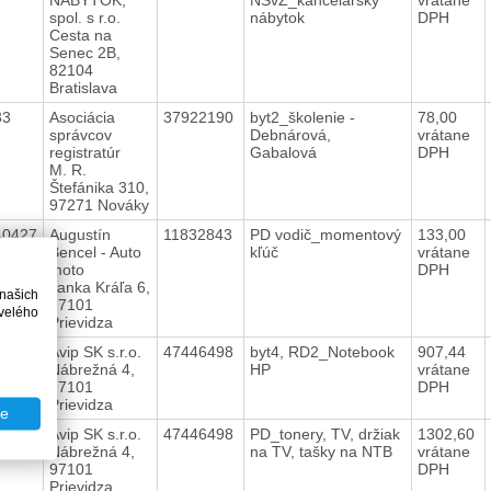
spol. s r.o.
nábytok
DPH
Cesta na
Senec 2B,
82104
Bratislava
33
Asociácia
37922190
byt2_školenie -
78,00
správcov
Debnárová,
vrátane
registratúr
Gabalová
DPH
M. R.
Štefánika 310,
97271 Nováky
40427
Augustín
11832843
PD vodič_momentový
133,00
Bencel - Auto
kľúč
vrátane
moto
DPH
Janka Kráľa 6,
 našich
97101
velého
Prievidza
40481
Avip SK s.r.o.
47446498
byt4, RD2_Notebook
907,44
Nábrežná 4,
HP
vrátane
97101
DPH
Prievidza
te
40472
Avip SK s.r.o.
47446498
PD_tonery, TV, držiak
1302,60
Nábrežná 4,
na TV, tašky na NTB
vrátane
97101
DPH
Prievidza