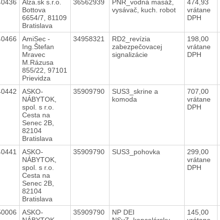
40436
Alza.sk s.r.o.
36562939
PNR_vodná masáž,
474,93
Bottova
vysávač, kuch. robot
vrátane
6654/7, 81109
DPH
Bratislava
40466
AmiSec -
34958321
RD2_revízia
198,00
Ing.Štefan
zabezpečovacej
vrátane
Mravec
signalizácie
DPH
M.Rázusa
855/22, 97101
Prievidza
40442
ASKO-
35909790
SUS3_skrine a
707,00
NÁBYTOK,
komoda
vrátane
spol. s r.o.
DPH
Cesta na
Senec 2B,
82104
Bratislava
40441
ASKO-
35909790
SUS3_pohovka
299,00
NÁBYTOK,
vrátane
spol. s r.o.
DPH
Cesta na
Senec 2B,
82104
Bratislava
50006
ASKO-
35909790
NP DEI
145,00
NÁBYTOK,
NSvZ_kancelársky
vrátane