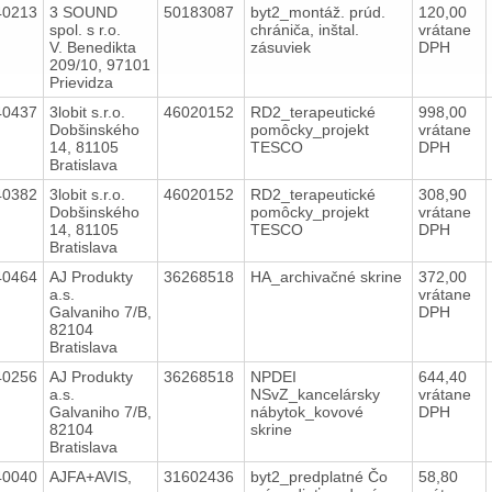
40213
3 SOUND
50183087
byt2_montáž. prúd.
120,00
spol. s r.o.
chrániča, inštal.
vrátane
V. Benedikta
zásuviek
DPH
209/10, 97101
Prievidza
40437
3lobit s.r.o.
46020152
RD2_terapeutické
998,00
Dobšinského
pomôcky_projekt
vrátane
14, 81105
TESCO
DPH
Bratislava
40382
3lobit s.r.o.
46020152
RD2_terapeutické
308,90
Dobšinského
pomôcky_projekt
vrátane
14, 81105
TESCO
DPH
Bratislava
40464
AJ Produkty
36268518
HA_archivačné skrine
372,00
a.s.
vrátane
Galvaniho 7/B,
DPH
82104
Bratislava
40256
AJ Produkty
36268518
NPDEI
644,40
a.s.
NSvZ_kancelársky
vrátane
Galvaniho 7/B,
nábytok_kovové
DPH
82104
skrine
Bratislava
40040
AJFA+AVIS,
31602436
byt2_predplatné Čo
58,80