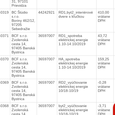
31, 97101
Prievidza
40319
BC Štúdio
44242921
RD1,byt2_interiérové
410,00
s.r.o.
dvere s kľučkou
vrátane
Boriny 462/12,
DPH
97205
Sebedražie
40371
BCF s.r.o.
36597007
RD1_spotreba
43,72
Zvolenská
elektrickej energie
vrátane
cesta 14,
1.10-14.10/2019
DPH
97405 Banská
Bystrica
40370
BCF s.r.o.
36597007
HA_spotreba
159,25
Zvolenská
elektrickej energie
vrátane
cesta 14,
1.10-14.10/2019
DPH
97405 Banská
Bystrica
40369
BCF s.r.o.
36597007
RD2_vyúčtovanie
-0,28
Zvolenská
elektrickej energie
vrátane
cesta 14,
10/18-10/19
DPH
97405 Banská
Bystrica
C
40368
BCF s.r.o.
36597007
byt2_vyúčtovanie
-3,71
p
Zvolenská
elektrickej energie
vrátane
cesta 14,
10/18-10/19
DPH