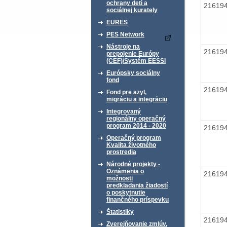
ochrany detí a
21619
sociálnej kurately
EURES
PES Network
Nástroje na
21619
prepojenie Európy
(CEF)/Systém EESSI
Európsky sociálny
fond
21619
Fond pre azyl,
migráciu a integráciu
Integrovaný
regionálny operačný
program 2014 - 2020
21619
Operačný program
Kvalita životného
prostredia
Národné projekty -
Oznámenia o
21619
možnosti
predkladania žiadostí
o poskytnutie
finančného príspevku
Štatistiky
21619
Zverejňovanie zmlúv,