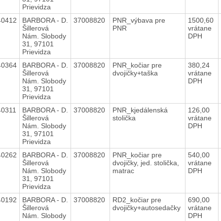
Prievidza
40412
BARBORA - D.
37008820
PNR_výbava pre
1500,60
Šillerová
PNR
vrátane
Nám. Slobody
DPH
31, 97101
Prievidza
40364
BARBORA - D.
37008820
PNR_kočiar pre
380,24
Šillerová
dvojičky+taška
vrátane
Nám. Slobody
DPH
31, 97101
Prievidza
40311
BARBORA - D.
37008820
PNR_kjedálenská
126,00
Šillerová
stolička
vrátane
Nám. Slobody
DPH
31, 97101
Prievidza
40262
BARBORA - D.
37008820
PNR_kočiar pre
540,00
Šillerová
dvojičky, jed. stolička,
vrátane
Nám. Slobody
matrac
DPH
31, 97101
Prievidza
40192
BARBORA - D.
37008820
RD2_kočiar pre
690,00
Šillerová
dvojičky+autosedačky
vrátane
Nám. Slobody
DPH