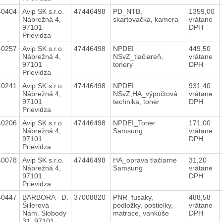
40404
Avip SK s.r.o.
47446498
PD_NTB,
1359,00
Nábrežná 4,
skartovačka, kamera
vrátane
97101
DPH
Prievidza
40257
Avip SK s.r.o.
47446498
NPDEI
449,50
Nábrežná 4,
NSvZ_tlačiareň,
vrátane
97101
tonery
DPH
Prievidza
40241
Avip SK s.r.o.
47446498
NPDEI
931,40
Nábrežná 4,
NSvZ,HA_výpočtová
vrátane
97101
technika, toner
DPH
Prievidza
40206
Avip SK s.r.o.
47446498
NPDEI_Toner
171,00
Nábrežná 4,
Samsung
vrátane
97101
DPH
Prievidza
40078
Avip SK s.r.o.
47446498
HA_oprava tlačiarne
31,20
Nábrežná 4,
Samsung
vrátane
97101
DPH
Prievidza
40447
BARBORA - D.
37008820
PNR_fusaky,
488,58
Šillerová
podložky, postielky,
vrátane
Nám. Slobody
matrace, vankúše
DPH
31, 97101