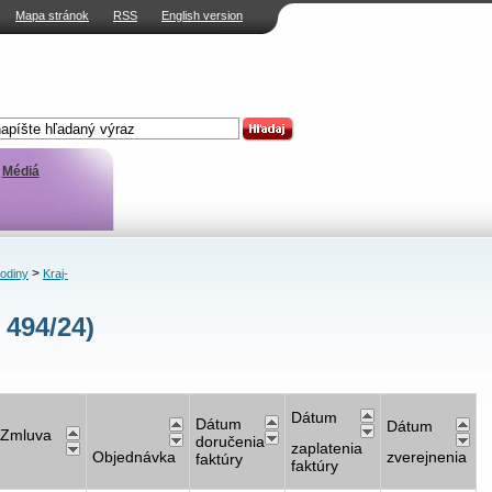
Mapa stránok
RSS
English version
Médiá
>
rodiny
Kraj-
 494/24)
Dátum
Dátum
Dátum
Zmluva
doručenia
zaplatenia
Objednávka
zverejnenia
faktúry
faktúry