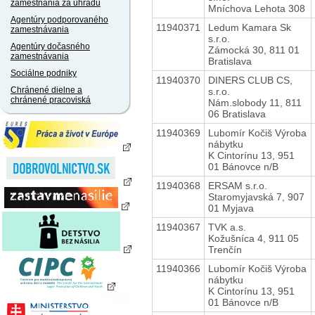
zamestnania za úhradu
Mníchova Lehota 308
Agentúry podporovaného
11940371
Ledum Kamara Sk
zamestnávania
s.r.o.
Agentúry dočasného
Zámocká 30, 811 01
zamestnávania
Bratislava
Sociálne podniky
11940370
DINERS CLUB CS,
Chránené dielne a
s.r.o.
chránené pracoviská
Nám.slobody 11, 811
06 Bratislava
11940369
Lubomír Kočiš Výroba
nábytku
K Cintorínu 13, 951
01 Bánovce n/B
11940368
ERSAM s.r.o.
Staromyjavská 7, 907
01 Myjava
11940367
TVK a.s.
Kožušníca 4, 911 05
Trenčín
11940366
Lubomír Kočiš Výroba
nábytku
K Cintorínu 13, 951
01 Bánovce n/B