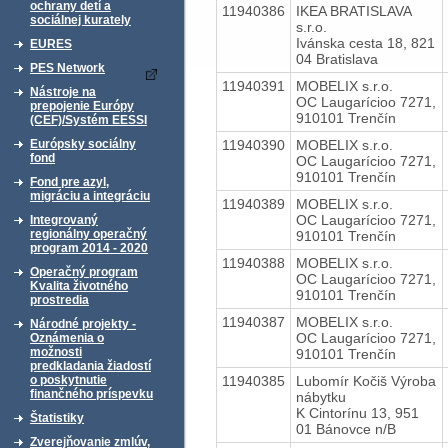
ochrany detí a
11940386
IKEA BRATISLAVA
sociálnej kurately
s.r.o.
Ivánska cesta 18, 821
EURES
04 Bratislava
PES Network
11940391
MOBELIX s.r.o.
Nástroje na
OC Laugarícioo 7271,
prepojenie Európy
910101 Trenčín
(CEF)/Systém EESSI
11940390
MOBELIX s.r.o.
Európsky sociálny
fond
OC Laugarícioo 7271,
910101 Trenčín
Fond pre azyl,
migráciu a integráciu
11940389
MOBELIX s.r.o.
OC Laugarícioo 7271,
Integrovaný
regionálny operačný
910101 Trenčín
program 2014 - 2020
11940388
MOBELIX s.r.o.
Operačný program
OC Laugarícioo 7271,
Kvalita životného
910101 Trenčín
prostredia
11940387
MOBELIX s.r.o.
Národné projekty -
OC Laugarícioo 7271,
Oznámenia o
možnosti
910101 Trenčín
predkladania žiadostí
11940385
Lubomír Kočiš Výroba
o poskytnutie
finančného príspevku
nábytku
K Cintorínu 13, 951
Štatistiky
01 Bánovce n/B
Zverejňovanie zmlúv,