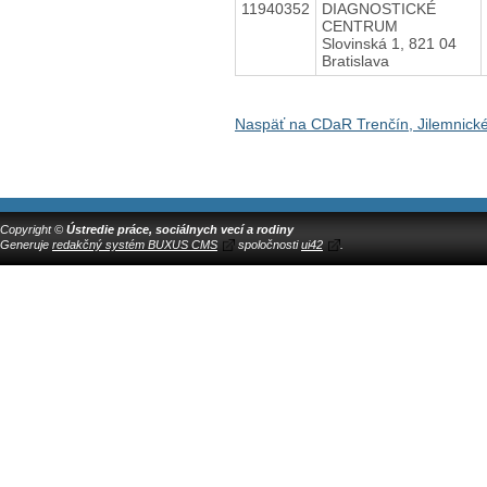
11940352
DIAGNOSTICKÉ
CENTRUM
Slovinská 1, 821 04
Bratislava
Naspäť na CDaR Trenčín, Jilemnick
Copyright ©
Ústredie práce, sociálnych vecí a rodiny
Generuje
redakčný systém BUXUS CMS
spoločnosti
ui42
.