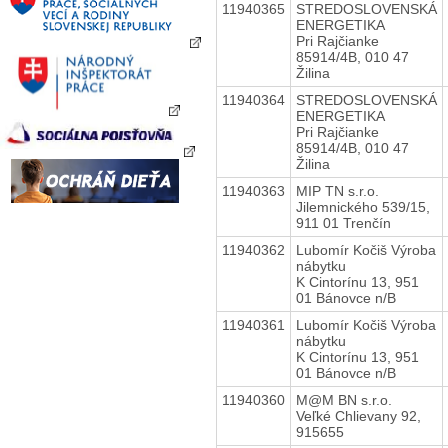
11940365
STREDOSLOVENSKÁ
ENERGETIKA
Pri Rajčianke
85914/4B, 010 47
Žilina
11940364
STREDOSLOVENSKÁ
ENERGETIKA
Pri Rajčianke
85914/4B, 010 47
Žilina
11940363
MIP TN s.r.o.
Jilemnického 539/15,
911 01 Trenčín
11940362
Lubomír Kočiš Výroba
nábytku
K Cintorínu 13, 951
01 Bánovce n/B
11940361
Lubomír Kočiš Výroba
nábytku
K Cintorínu 13, 951
01 Bánovce n/B
11940360
M@M BN s.r.o.
Veľké Chlievany 92,
915655