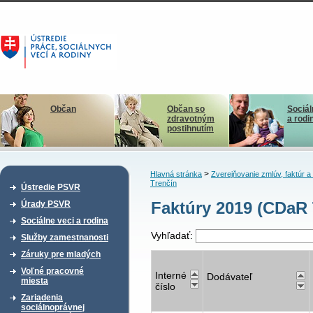
Občan
Občan so
Sociál
zdravotným
a rodi
postihnutím
>
Hlavná stránka
Zverejňovanie zmlúv, faktúr 
Trenčín
Ústredie PSVR
Faktúry 2019 (CDaR 
Úrady PSVR
Sociálne veci a rodina
Vyhľadať:
Služby zamestnanosti
Záruky pre mladých
Voľné pracovné
Interné
Dodávateľ
miesta
číslo
Zariadenia
sociálnoprávnej