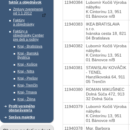
11940384
Lubomír Kočiš Výroba
faktúr a objednávok
nábytku
Zmluvy zverejnené
K Cintorínu 13, 951
od 1.1.2012
01 Bánovce n/B
Faktúry
11940383
IKEA BRATISLAVA
a objednávky
s.r.o.
Faktúry a
Ivánska cesta 18, 821
objednávky Centier
04 Bratislava
pre deti a rodiny
11940382
Lubomír Kočiš Výroba
Kraj - Bratislava
nábytku
Kraj - Banská
K Cintorínu 13, 951
Bystrica
01 Bánovce n/B
Kraj - Košice
11940381
STANISLAV KOVÁČIK
Kraj - Nitra
- TENEL
Hanzlíkovská 64, 911
Kraj - Prešov
05 Trenčín
Kraj- Trenčín
11940380
ROMAN MIKUŠINEC
Kraj- Trnava
Dolná Súča 472, 913
32 Dolná Súča
Kraj - Žilina
11940379
Lubomír Kočiš Výroba
Profil verejného
obstarávateľa
nábytku
K Cintorínu 13, 951
Správa majetku
01 Bánovce n/B
11940378
Mgr. Barbora