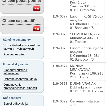
Chcem podať podnet
Kuchárová
Šancová 3046/58,
81105 Bratislava
11940377
Lubomír Kočiš Výroba
nábytku
Chcem sa poradiť
K Cintorínu 13, 951
01 Bánovce n/B
11940376
SLOVEX ALFA, s.r.o.
Kubranská 306, 911
Užitočné dokumenty
01 Trenčín
Vzory žiadostí v slovenskom
11940375
Lubomír Kočiš Výroba
jazyku a iných jazykoch
nábytku
Právne predpisy
K Cintorínu 13, 951
01 Bánovce n/B
Užívateľský servis
11940374
MONIKA
MRÁKAVOVÁ
Slobodný prístup k
Kosmatinská 109, 913
informáciám
21 Tr. Turná
Ochrana osobných údajov
11940373
DUŠAN VRANÁK
Oznamovanie
Duklianksych hrdinov
protispoločenskej činnosti
870/6, 911 01 Trenčín
Naše registre
11940372
Červeňan inštalácie
Sprostredkovatelia
s.r.o.