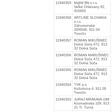
11940359
M@M BN s.r.o.
Veľké Chlievany 92,
915655
11940358
ARTLINE SLOVAKIA
s.r.o.
Záhumenská
2009/46, 911 04
Trenčín
11940357
ROMAN MIKUŠINEC
Dolná Súča 472, 913
32 Dolná Súča
11940356
ROMAN MARUŠINEC
Dolná Súča 472, 913
32 Dolná Súča
11940355
ROMAN MIKUŠINEC
Dolná Súča 472, 913
32 Dolná Súča
11940354
TVK a.s.
Kožušníca 4, 911 05
Trenčín
11940353
JURAJ MRÁKAVA JJM
Kosmatinská 109, 913
21 Tr. Turná