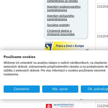
zamestnania za úhradu
21620
Agentúry podporovaného
zamestnávania
Agentúry dočasného
zamestnávania
Sociálne podniky
Chránené dielne a
chránené pracoviská
21620
Používame cookies
Môžeme ich umiestniť na analýzu údajov o našich návštevníkoch, na zlepšenie
21620
webových stránok, zobrazovanie prispôsobeného obsahu a na poskytovanie sk
zážitku z webových stránok. Pre viac informácií o cookies používame otvorené
nastavenia.
21620
Zamietnuť
Nie, uprav
Ok, pokračuj
21620