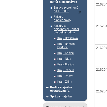
faktúr a objednávok
21620
Zmluvy zverejnené
od 1.1.2012
Faktúry
a objednávky
21620
Faktúry a
objednávky Centier
pre deti a rodiny
Kraj - Bratislava
Kraj - Banská
Bystrica
21620
Kraj - Košice
Kraj - Nitra
Kraj - Prešov
21620
Kraj- Trenčín
Kraj- Trnava
Kraj - Žilina
Profil verejného
obstarávateľa
21620
Správa majetku