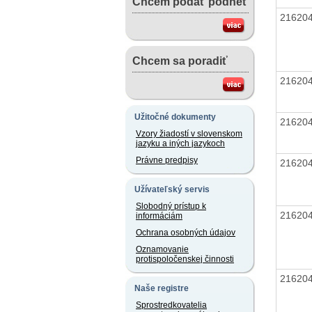
Chcem podať podnet
21620
Chcem sa poradiť
21620
Užitočné dokumenty
21620
Vzory žiadostí v slovenskom
jazyku a iných jazykoch
Právne predpisy
21620
Užívateľský servis
Slobodný prístup k
21620
informáciám
Ochrana osobných údajov
Oznamovanie
protispoločenskej činnosti
21620
Naše registre
Sprostredkovatelia