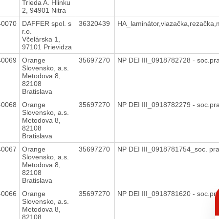
Trieda A. Hlinku
2, 94901 Nitra
40070
DAFFER spol. s
36320439
HA_laminátor,viazačka,rezačka,m
r.o.
Včelárska 1,
97101 Prievidza
40069
Orange
35697270
NP DEI III_0918782728 - soc.pr
Slovensko, a.s.
Metodova 8,
82108
Bratislava
40068
Orange
35697270
NP DEI III_0918782279 - soc.pr
Slovensko, a.s.
Metodova 8,
82108
Bratislava
40067
Orange
35697270
NP DEI III_0918781754_soc. pr
Slovensko, a.s.
Metodova 8,
82108
Bratislava
C
40066
Orange
35697270
NP DEI III_0918781620 - soc.pr
p
Slovensko, a.s.
Metodova 8,
82108