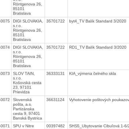
Röntgenova 26,
85101
Bratislava
40075
DIGI SLOVAKIA,
35701722
byt4_TV Balík Standard 3/2020
s.r.o.
Röntgenova 26,
85101
Bratislava
40074
DIGI SLOVAKIA,
35701722
RD1_TV Balík Standard 3/2020
s.r.o.
Röntgenova 26,
85101
Bratislava
40073
SLOV TAIN,
36333131
KIA_výmena čelného skla
s.r.o.
Košovská cesta
23, 97101
Prievidza
40072
Slovenská
36631124
Vyhotovenie poštových poukazo
pošta, a.s.
Partizánska
cesta 9, 97401
Banská Bystrica
40071
SPU v Nitre
00397482
SHS5_Ubytovanie Cibuľová 1-6