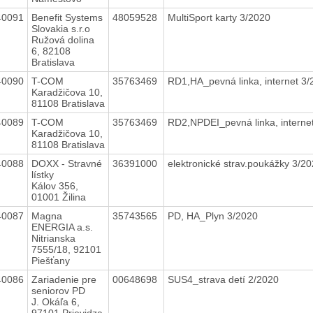
40091
Benefit Systems
48059528
MultiSport karty 3/2020
Slovakia s.r.o
Ružová dolina
6, 82108
Bratislava
40090
T-COM
35763469
RD1,HA_pevná linka, internet 3
Karadžičova 10,
81108 Bratislava
40089
T-COM
35763469
RD2,NPDEI_pevná linka, interne
Karadžičova 10,
81108 Bratislava
40088
DOXX - Stravné
36391000
elektronické strav.poukážky 3/2
lístky
Kálov 356,
01001 Žilina
40087
Magna
35743565
PD, HA_Plyn 3/2020
ENERGIA a.s.
Nitrianska
7555/18, 92101
Piešťany
40086
Zariadenie pre
00648698
SUS4_strava detí 2/2020
seniorov PD
J. Okáľa 6,
97101 Prievidza