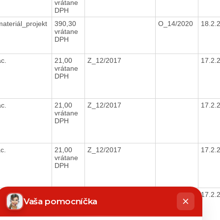
vrátane
DPH
ateriál_projekt
390,30
O_14/2020
18.2.
vrátane
DPH
ac.
21,00
Z_12/2017
17.2.
vrátane
DPH
ac.
21,00
Z_12/2017
17.2.
vrátane
DPH
ac.
21,00
Z_12/2017
17.2.
vrátane
DPH
hatbot
ac.
21,00
Z_12/2017
17.2.
íše
Vaša pomocníčka
vrátane
DPH