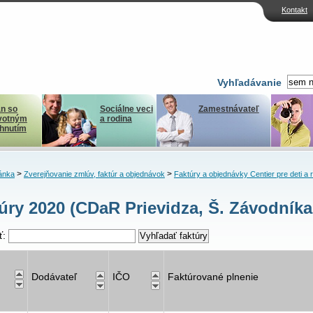
Kontakt
Vyhľadávanie
n so
Sociálne veci
Zamestnávateľ
votným
a rodina
ihnutím
>
>
ánka
Zverejňovanie zmlúv, faktúr a objednávok
Faktúry a objednávky Centier pre deti a 
úry 2020 (CDaR Prievidza, Š. Závodníka
ť:
Dodávateľ
IČO
Faktúrované plnenie