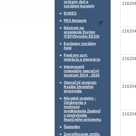
ochrany detí a
21620
sociálnej kurately
EURES
PES Network
Nástroje na
21620
prepojenie Európy
(CEF)/Systém EESSI
Európsky sociálny
fond
Fond pre azyl,
21620
migráciu a integráciu
Integrovaný
regionálny operačný
program 2014 - 2020
Operačný program
21620
Kvalita životného
prostredia
Národné projekty -
Oznámenia o
možnosti
predkladania žiadostí
21620
o poskytnutie
finančného príspevku
Štatistiky
Zverejňovanie zmlúv,