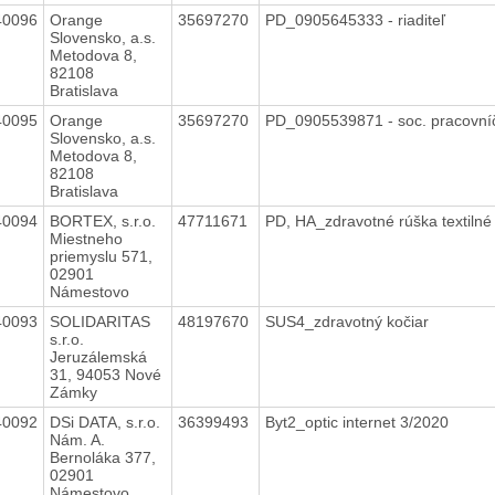
40096
Orange
35697270
PD_0905645333 - riaditeľ
Slovensko, a.s.
Metodova 8,
82108
Bratislava
40095
Orange
35697270
PD_0905539871 - soc. pracovn
Slovensko, a.s.
Metodova 8,
82108
Bratislava
40094
BORTEX, s.r.o.
47711671
PD, HA_zdravotné rúška textiln
Miestneho
priemyslu 571,
02901
Námestovo
40093
SOLIDARITAS
48197670
SUS4_zdravotný kočiar
s.r.o.
Jeruzálemská
31, 94053 Nové
Zámky
40092
DSi DATA, s.r.o.
36399493
Byt2_optic internet 3/2020
Nám. A.
Bernoláka 377,
02901
Námestovo