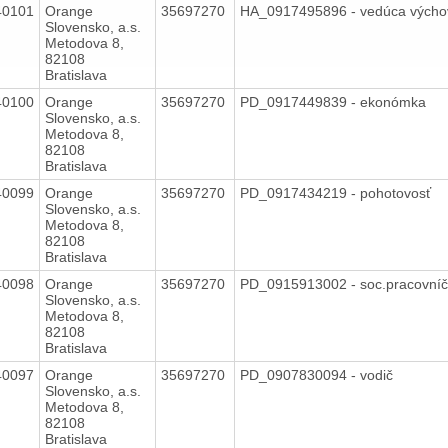
40101
Orange
35697270
HA_0917495896 - vedúca vých
Slovensko, a.s.
Metodova 8,
82108
Bratislava
40100
Orange
35697270
PD_0917449839 - ekonómka
Slovensko, a.s.
Metodova 8,
82108
Bratislava
40099
Orange
35697270
PD_0917434219 - pohotovosť
Slovensko, a.s.
Metodova 8,
82108
Bratislava
40098
Orange
35697270
PD_0915913002 - soc.pracovní
Slovensko, a.s.
Metodova 8,
82108
Bratislava
40097
Orange
35697270
PD_0907830094 - vodič
Slovensko, a.s.
Metodova 8,
82108
Bratislava