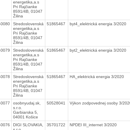
energetika,a.s
Pri Rajčianke
8591/4B, 01047
Žilina
40080
Stredoslovenská
51865467
byt4_elektrická energia 3/2020
energetika,a.s
Pri Rajčianke
8591/4B, 01047
Žilina
40079
Stredoslovenská
51865467
byt2_elektrická energia 3/2020
energetika,a.s
Pri Rajčianke
8591/4B, 01047
Žilina
40078
Stredoslovenská
51865467
HA_elektrická energia 3/2020
energetika,a.s
Pri Rajčianke
8591/4B, 01047
Žilina
40077
osobnyudaj.sk,
50528041
Výkon zodpovednej osoby 3/20
s.r.o.
Garbiarska 5,
04001 Košice
40076
DIGI SLOVAKIA,
35701722
NPDEI III_internet 3/2020
s.r.o.