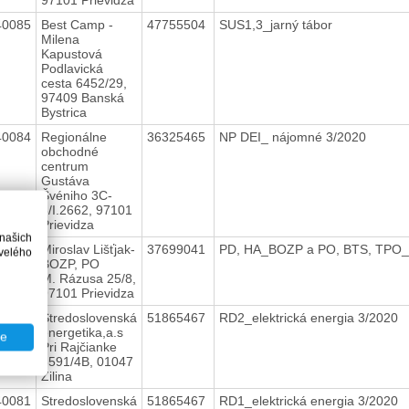
40085
Best Camp -
47755504
SUS1,3_jarný tábor
Milena
Kapustová
Podlavická
cesta 6452/29,
97409 Banská
Bystrica
40084
Regionálne
36325465
NP DEI_ nájomné 3/2020
obchodné
centrum
Gustáva
Švéniho 3C-
3/I.2662, 97101
Prievidza
 našich
40083
Miroslav Lišťjak-
37699041
PD, HA_BOZP a PO, BTS, TPO
velého
BOZP, PO
M. Rázusa 25/8,
97101 Prievidza
40082
Stredoslovenská
51865467
RD2_elektrická energia 3/2020
energetika,a.s
te
Pri Rajčianke
8591/4B, 01047
Žilina
40081
Stredoslovenská
51865467
RD1_elektrická energia 3/2020