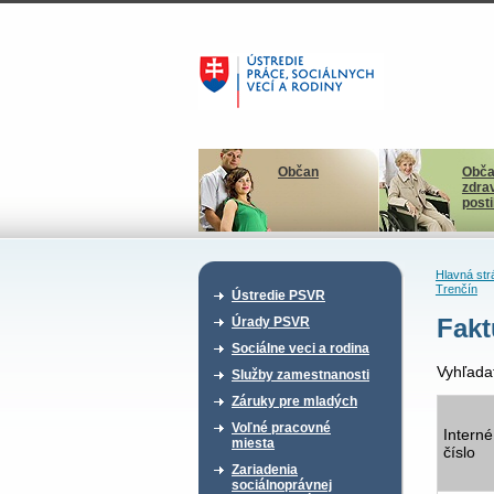
Občan
Obča
zdra
post
Hlavná str
Trenčín
Ústredie PSVR
Fakt
Úrady PSVR
Sociálne veci a rodina
Vyhľada
Služby zamestnanosti
Záruky pre mladých
Voľné pracovné
Interné
miesta
číslo
Zariadenia
sociálnoprávnej