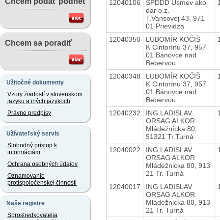
Chcem podať podnet
12040106
SPDDD Úsmev ako
dar o.z.
T.Vansovej 43, 971
01 Prievidza
12040350
LUBOMÍR KOČIŠ
Chcem sa poradiť
K Cintorínu 37, 957
01 Bánovce nad
Bebervou
12040348
LUBOMÍR KOČIŠ
Užitočné dokumenty
K Cintorínu 37, 957
01 Bánovce nad
Vzory žiadostí v slovenskom
Bebervou
jazyku a iných jazykoch
12040232
ING.LADISLAV
Právne predpisy
ORSAG ALKOR
Mládežnícka 80,
Užívateľský servis
91321 Tr.Turná
Slobodný prístup k
12040022
ING LADISLAV
informáciám
ORSAG ALKOR
Ochrana osobných údajov
Mládežnicka 80, 913
21 Tr. Turná
Oznamovanie
protispoločenskej činnosti
12040017
ING LADISLAV
ORSAG ALKOR
Mládežnicka 80, 913
Naše registre
21 Tr. Turná
Sprostredkovatelia