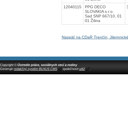
12040115
PPG DECO
SLOVAKIA s.r.o.
Sad SNP 667/10, 01
01 Žilina
Naspäť na CDaR Trenčín, Jilemnick
Copyright ©
Ústredie práce, sociálnych vecí a rodiny
Generuje
redakčný systém BUXUS CMS
spoločnosti
ui42
.