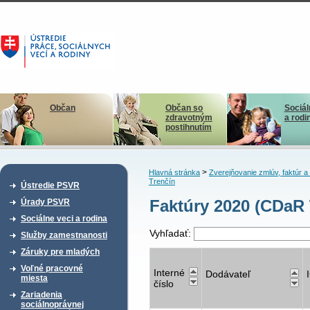
Občan
Občan so
Sociál
zdravotným
a rodi
postihnutím
>
Hlavná stránka
Zverejňovanie zmlúv, faktúr 
Trenčín
Ústredie PSVR
Faktúry 2020 (CDaR 
Úrady PSVR
Sociálne veci a rodina
Vyhľadať:
Služby zamestnanosti
Záruky pre mladých
Voľné pracovné
Interné
Dodávateľ
miesta
číslo
Zariadenia
sociálnoprávnej