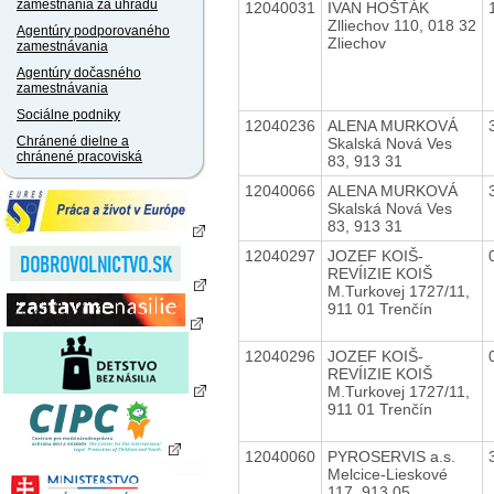
zamestnania za úhradu
12040031
IVAN HOŠTÁK
Zlliechov 110, 018 32
Agentúry podporovaného
Zliechov
zamestnávania
Agentúry dočasného
zamestnávania
Sociálne podniky
12040236
ALENA MURKOVÁ
Chránené dielne a
Skalská Nová Ves
chránené pracoviská
83, 913 31
12040066
ALENA MURKOVÁ
Skalská Nová Ves
83, 913 31
12040297
JOZEF KOIŠ-
REVÍIZIE KOIŠ
M.Turkovej 1727/11,
911 01 Trenčín
12040296
JOZEF KOIŠ-
REVÍIZIE KOIŠ
M.Turkovej 1727/11,
911 01 Trenčín
12040060
PYROSERVIS a.s.
Melcice-Lieskové
117, 913 05