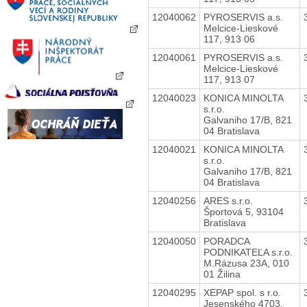
12040062
PYROSERVIS a.s.
Melcice-Lieskové
117, 913 06
12040061
PYROSERVIS a.s.
Melcice-Lieskové
117, 913 07
12040023
KONICA MINOLTA
s.r.o.
Galvaniho 17/B, 821
04 Bratislava
12040021
KONICA MINOLTA
s.r.o.
Galvaniho 17/B, 821
04 Bratislava
12040256
ARES s.r.o.
Športová 5, 93104
Bratislava
12040050
PORADCA
PODNIKATEĽA s.r.o.
M.Rázusa 23A, 010
01 Žilina
12040295
XEPAP spol. s r.o.
Jesenského 4703,