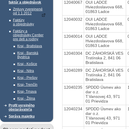
12040067
OUI LADCE
faktúr a objednávok
Hviezdoslavova 668,
Zmluvy zverejnené
01863 Ladce
od 1.1.2012
12040032
OUI LADCE
Faktúry
Hviezdoslavova 668,
a objednávky
01863 Ladce
Faktúry a
objednávky Centier
12040014
OUI LADCE
pre deti a rodiny
Hviezdoslavova 668,
01863 Ladce
Kraj - Bratislava
12040304
DC ZÁHORSKÁ VES
Kraj - Banská
Bystrica
Trstínska 2, 841 06
Bratislava
Kraj - Košice
12040289
DC ZÁHORSKÁ VES
Kraj - Nitra
Trstínska 2, 841 06
Kraj - Prešov
Bratislava
Kraj- Trenčín
12040235
SPDDD Úsmev ako
dar o.z.
Kraj- Trnava
T.Vansovej 43, 971
Kraj - Žilina
01 Prievidza
Profil verejného
12040234
SPDDD Úsmev ako
obstarávateľa
dar o.z.
Správa majetku
T.Vansovej 43, 971
01 Prievidza