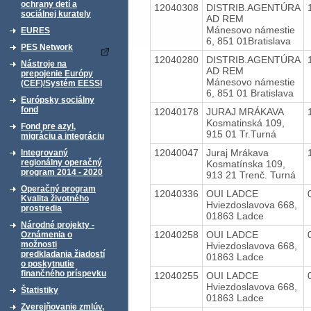
ochrany detí a
12040308
DISTRIB.AGENTÚRA
sociálnej kurately
AD REM
Mánesovo námestie
EURES
6, 851 01Bratislava
PES Network
12040280
DISTRIB.AGENTÚRA
Nástroje na
AD REM
prepojenie Európy
Mánesovo námestie
(CEF)/Systém EESSI
6, 851 01 Bratislava
Európsky sociálny
fond
12040178
JURAJ MRÁKAVA
Kosmatinská 109,
Fond pre azyl,
915 01 Tr.Turná
migráciu a integráciu
12040047
Juraj Mrákava
Integrovaný
regionálny operačný
Kosmatínska 109,
program 2014 - 2020
913 21 Trenč. Turná
Operačný program
12040336
OUI LADCE
Kvalita životného
Hviezdoslavova 668,
prostredia
01863 Ladce
Národné projekty -
12040258
OUI LADCE
Oznámenia o
možnosti
Hviezdoslavova 668,
predkladania žiadostí
01863 Ladce
o poskytnutie
finančného príspevku
12040255
OUI LADCE
Hviezdoslavova 668,
Štatistiky
01863 Ladce
Zverejňovanie zmlúv,