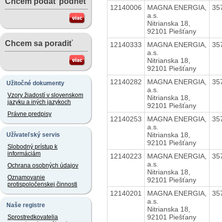
Chcem podať podnet
12140006
MAGNA ENERGIA,
35
a.s.
Nitrianska 18,
92101 Piešťany
Chcem sa poradiť
12140333
MAGNA ENERGIA,
35
a.s.
Nitrianska 18,
92101 Piešťany
12140282
MAGNA ENERGIA,
35
Užitočné dokumenty
a.s.
Vzory žiadostí v slovenskom
Nitrianska 18,
jazyku a iných jazykoch
92101 Piešťany
Právne predpisy
12140253
MAGNA ENERGIA,
35
a.s.
Nitrianska 18,
Užívateľský servis
92101 Piešťany
Slobodný prístup k
informáciám
12140223
MAGNA ENERGIA,
35
a.s.
Ochrana osobných údajov
Nitrianska 18,
Oznamovanie
92101 Piešťany
protispoločenskej činnosti
12140201
MAGNA ENERGIA,
35
a.s.
Naše registre
Nitrianska 18,
92101 Piešťany
Sprostredkovatelia