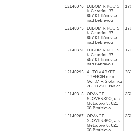
12140376
LUBOMÍR KOČIŠ
17
K Cintorínu 37,
957 01 Bánovce
nad Bebravou
12140375
LUBOMÍR KOČIŠ
17
K Cintorínu 37,
957 01 Bánovce
nad Bebravou
12140374
LUBOMÍR KOČIŠ
17
K Cintorínu 37,
957 01 Bánovce
nad Bebravou
12140295
AUTOMARKET
36
TRENCIN s.r.o.
Gen.M.R.Štefánika
26, 91250 Treníčn
12140315
ORANGE
35
SLOVENSKO, a.s.
Metodova 8, 821
08 Bratislava
12140287
ORANGE
35
SLOVENSKO, a.s.
Metodova 8, 821
08 Bratislava