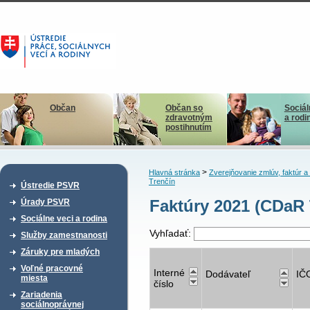
Občan
Občan so
Sociál
zdravotným
a rodi
postihnutím
>
Hlavná stránka
Zverejňovanie zmlúv, faktúr 
Trenčín
Ústredie PSVR
Faktúry 2021 (CDaR 
Úrady PSVR
Sociálne veci a rodina
Vyhľadať:
Služby zamestnanosti
Záruky pre mladých
Voľné pracovné
Interné
Dodávateľ
IČ
miesta
číslo
Zariadenia
sociálnoprávnej