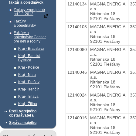
faktúr a objednávok
12140134
MAGNA ENERGIA,
35
a.s.
Zmluvy zverejnené
Nitrianska 18,
od 1.1.2012
92101 Piešťany
Faktúry
a objednávky
12140105
MAGNA ENERGIA,
35
a.s.
Faktúry a
Nitrianska 18,
objednávky Centier
92101 Piešťany
pre deti a rodiny
Kraj - Bratislava
12140080
MAGNA ENERGIA,
35
a.s.
Kraj - Banská
Nitrianska 18,
Bystrica
92101 Piešťany
Kraj - Košice
12140046
MAGNA ENERGIA,
35
Kraj - Nitra
a.s.
Nitrianska 18,
Kraj - Prešov
92101 Piešťany
Kraj- Trenčín
12140024
MAGNA ENERGIA,
35
Kraj- Trnava
a.s.
Kraj - Žilina
Nitrianska 18,
92101 Piešťany
Profil verejného
obstarávateľa
12140016
MAGNA ENERGIA,
35
a.s.
Správa majetku
Nitrianska 18,
92101 Piešťany