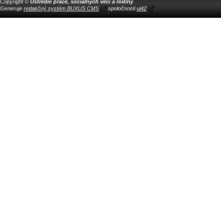
Copyright ©
Ústredie práce, sociálnych vecí a rodiny
Generuje
redakčný systém BUXUS CMS
spoločnosti
ui42
.