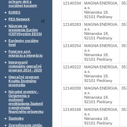
ochrany detí a
12140334
MAGNA ENERGIA,
35
sociálnej kurately
a.s.
Nitrianska 18,
EURES
92101 Piešťany
PES Network
12140283
MAGNA ENERGIA,
35
Nástroje na
a.s.
prepojenie Európy
Nitrianska 18,
(CEF)/Systém EESSI
92101 Piešťany
Európsky sociálny
fond
12140254
MAGNA ENERGIA,
35
a.s.
Fond pre azyl,
Nitrianska 18,
migráciu a integráciu
92101 Piešťany
Integrovaný
regionálny operačný
12140222
MAGNA ENERGIA,
35
program 2014 - 2020
a.s.
Nitrianska 18,
Operačný program
92101 Piešťany
Kvalita životného
prostredia
12140200
MAGNA ENERGIA,
35
Národné projekty -
a.s.
Oznámenia o
Nitrianska 18,
možnosti
92101 Piešťany
predkladania žiadostí
o poskytnutie
12140168
MAGNA ENERGIA,
35
finančného príspevku
a.s.
Nitrianska 18,
Štatistiky
92101 Piešťany
Zverejňovanie zmlúv,