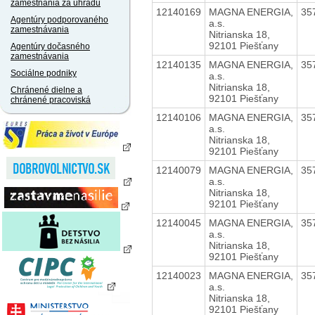
zamestnania za úhradu
12140169
MAGNA ENERGIA,
35
Agentúry podporovaného
a.s.
zamestnávania
Nitrianska 18,
92101 Piešťany
Agentúry dočasného
zamestnávania
12140135
MAGNA ENERGIA,
35
Sociálne podniky
a.s.
Nitrianska 18,
Chránené dielne a
92101 Piešťany
chránené pracoviská
12140106
MAGNA ENERGIA,
35
a.s.
Nitrianska 18,
92101 Piešťany
12140079
MAGNA ENERGIA,
35
a.s.
Nitrianska 18,
92101 Piešťany
12140045
MAGNA ENERGIA,
35
a.s.
Nitrianska 18,
92101 Piešťany
12140023
MAGNA ENERGIA,
35
a.s.
Nitrianska 18,
92101 Piešťany