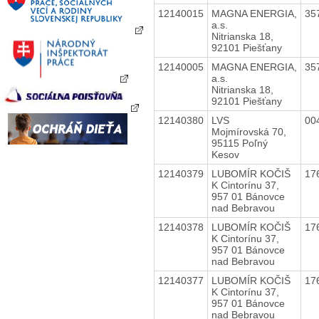
12140015
MAGNA ENERGIA,
35
a.s.
Nitrianska 18,
92101 Piešťany
12140005
MAGNA ENERGIA,
35
a.s.
Nitrianska 18,
92101 Piešťany
12140380
LVS
00
Mojmírovská 70,
95115 Poľný
Kesov
12140379
LUBOMÍR KOČIŠ
17
K Cintorínu 37,
957 01 Bánovce
nad Bebravou
12140378
LUBOMÍR KOČIŠ
17
K Cintorínu 37,
957 01 Bánovce
nad Bebravou
12140377
LUBOMÍR KOČIŠ
17
K Cintorínu 37,
957 01 Bánovce
nad Bebravou