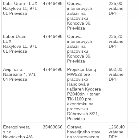
Ľubir Uram - LUX
47446498
Oprava
225,00
Rakytová 11, 971
interiérových
vrátane
01 Prievidza
žalúzií na
DPH
pracovisku
Koncová 36,
Prievidza
Ľubor Uram -
47446498
Oprava
235,20
LUX
interiérových
vrátane
Rakytová 11, 971
žalúzií na
DPH
01 Prievidza
pracovisku
Koncová 36,
Prievidza
Avip, s.r.o.
47446498
Projektor Benq
602,80
Nábrežná 4, 971
MW529 pre
vrátane
04 Prievidza
pracovisko
DPH
Handlová a
tlačiareň Kyocera
P2040dn + toner
TK-1160 pre
ekonómku na
pracovisku
Dúbravská 8/21,
Prievidza
EnergoInvest,
35463066
Oprava
1268,40
s.r.o.
havarijného stavu
vrátane
Nováckeho 4/A,
na vykurovacom
DPH