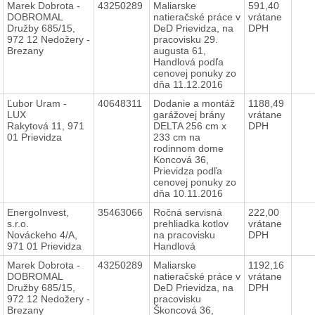
Marek Dobrota -
43250289
Maliarske
591,40
DOBROMAL
natieračské práce v
vrátane
Družby 685/15,
DeD Prievidza, na
DPH
972 12 Nedožery -
pracovisku 29.
Brezany
augusta 61,
Handlová podľa
cenovej ponuky zo
dňa 11.12.2016
Ľubor Uram -
40648311
Dodanie a montáž
1188,49
LUX
garážovej brány
vrátane
Rakytová 11, 971
DELTA 256 cm x
DPH
01 Prievidza
233 cm na
rodinnom dome
Koncová 36,
Prievidza podľa
cenovej ponuky zo
dňa 10.11.2016
EnergoInvest,
35463066
Ročná servisná
222,00
s.r.o.
prehliadka kotlov
vrátane
Nováckeho 4/A,
na pracovisku
DPH
971 01 Prievidza
Handlová
Marek Dobrota -
43250289
Maliarske
1192,16
DOBROMAL
natieračské práce v
vrátane
Družby 685/15,
DeD Prievidza, na
DPH
972 12 Nedožery -
pracovisku
Brezany
Škoncová 36,