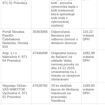
971 01 Prievidza
kotli - porucha
výmenníka tepla v
kotli (netesnosť,
ktorá spôsobuje
únik vody z
vykurovacej
sústavy)
Portál Slovakia
35463066
Odporúčaná
110,22
PaedDr.
literatúra pre
vrátane
Čabiňaková
odbornú činnosť v
DPH
Nadežda, Horská
detskom domove
810
Avip, s.r.o.
47446498
Originálne tonery
1682,88
Nábrežná 4, 971
do tlačiarní na
vrátane
04 Prievidza
základe Vašej
DPH
cenovej ponuky zo
dňa 14.12.2016
umiestnenej na 1.
mieste vo verejnom
obstarávaní
Stanislav Vážan -
47628782
29 ks stoličiek
1189,00
VÁŠ NÁBYTOK
taurus do školiacej
vrátane
Východná 4, 971
miestnosti na
DPH
01 Prievidza
pracovisku
Handlová