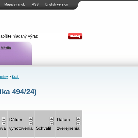
Mapa stránok
RSS
English version
Médiá
>
rodiny
Kraj-
ka 494/24)
Dátum
Dátum
uva
vyhotovenia
Schválil
zverejnenia