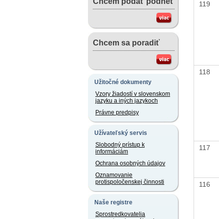
Chcem podať podnet
119
Chcem sa poradiť
118
Užitočné dokumenty
Vzory žiadostí v slovenskom
jazyku a iných jazykoch
Právne predpisy
Užívateľský servis
Slobodný prístup k
117
informáciám
Ochrana osobných údajov
Oznamovanie
protispoločenskej činnosti
116
Naše registre
Sprostredkovatelia