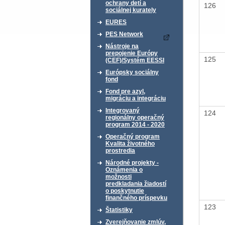
ochrany detí a
126
sociálnej kurately
EURES
PES Network
Nástroje na
prepojenie Európy
125
(CEF)/Systém EESSI
Európsky sociálny
fond
Fond pre azyl,
migráciu a integráciu
Integrovaný
124
regionálny operačný
program 2014 - 2020
Operačný program
Kvalita životného
prostredia
Národné projekty -
Oznámenia o
možnosti
predkladania žiadostí
o poskytnutie
finančného príspevku
123
Štatistiky
Zverejňovanie zmlúv,