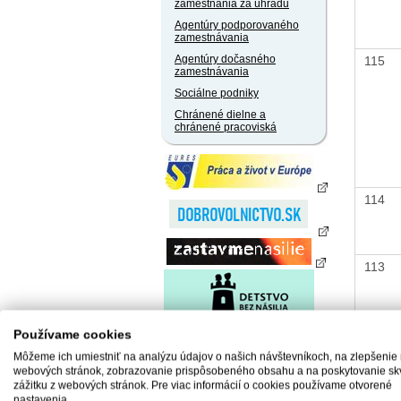
zamestnania za úhradu
Agentúry podporovaného
zamestnávania
Agentúry dočasného
115
zamestnávania
Sociálne podniky
Chránené dielne a
chránené pracoviská
114
113
Používame cookies
Môžeme ich umiestniť na analýzu údajov o našich návštevníkoch, na zlepšenie
webových stránok, zobrazovanie prispôsobeného obsahu a na poskytovanie sk
112
zážitku z webových stránok. Pre viac informácií o cookies používame otvorené
nastavenia.