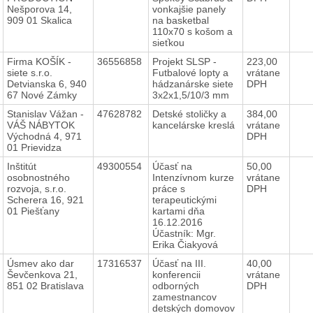
Nešporova 14,
vonkajšie panely
909 01 Skalica
na basketbal
110x70 s košom a
sieťkou
Firma KOŠÍK -
36556858
Projekt SLSP -
223,00
siete s.r.o.
Futbalové lopty a
vrátane
Detvianska 6, 940
hádzanárske siete
DPH
67 Nové Zámky
3x2x1,5/10/3 mm
Stanislav Vážan -
47628782
Detské stoličky a
384,00
VÁŠ NÁBYTOK
kancelárske kreslá
vrátane
Východná 4, 971
DPH
01 Prievidza
Inštitút
49300554
Účasť na
50,00
osobnostného
Intenzívnom kurze
vrátane
rozvoja, s.r.o.
práce s
DPH
Scherera 16, 921
terapeutickými
01 Piešťany
kartami dňa
16.12.2016
Účastník: Mgr.
Erika Čiakyová
Úsmev ako dar
17316537
Účasť na III.
40,00
Ševčenkova 21,
konferencii
vrátane
851 02 Bratislava
odborných
DPH
zamestnancov
detských domovov