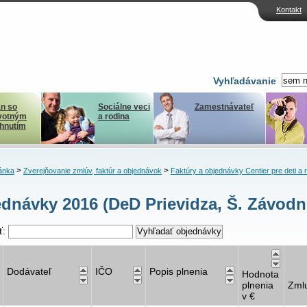
Kontakt
Vyhľadávanie
n so
Sociálne veci
Zamestnávateľ
votným
a rodina
ihnutím
>
>
ánka
Zverejňovanie zmlúv, faktúr a objednávok
Faktúry a objednávky Centier pre deti a 
dnávky 2016 (DeD Prievidza, Š. Závodní
ť:
Dodávateľ
IČO
Popis plnenia
Hodnota
plnenia
Zml
v €