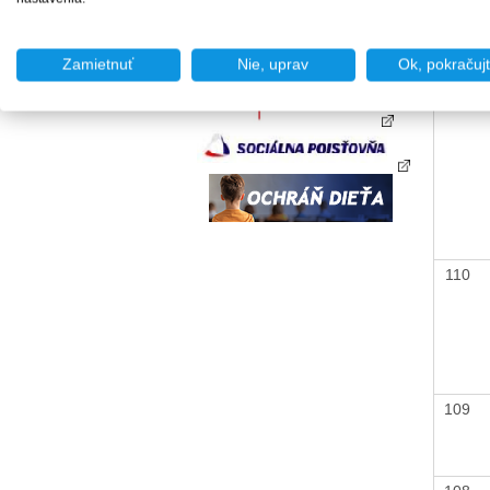
Zamietnuť
Nie, uprav
Ok, pokračuj
111
110
109