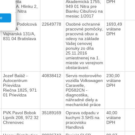
univerzita
Akademická 1755,
DPH
Trieda A. Hlinku 2,
949 01 Nitra pre
949 01 Nitra
Bianku Cibuľovú na
mesiac 1/2017
te
Ľubica Podolcová
22649778
Osobné ochranné
1693,49
ĽUBICA
pracovné pomôcky,
vrátane
Vajnarská 131/A,
pracovná obuv a
DPH
831 04 Bratislava
odevy na základe
Vašej cenovej
ponuky zo dňa
25.11.2016
umiestnenej na 1.
mieste vo verejnom
obstarávaní.
Jozef Baláž -
40838412
Servis motorového
230,00
Autocentrum
vozidla Volkswagen
vrátane
Prievidza
Caravelle,
DPH
Riečna 1825, 971
PD582CN -
01 Prievidza
diagnostika,
náhradné diely a
mechanické práce
PVK Pavol Bobok
35189169
Oprava odpadu v
40,00
Lipník 208, 972 32
kuchyni 3.SHS na
vrátane
Chrenovec
pracovisku
DPH
Handlová