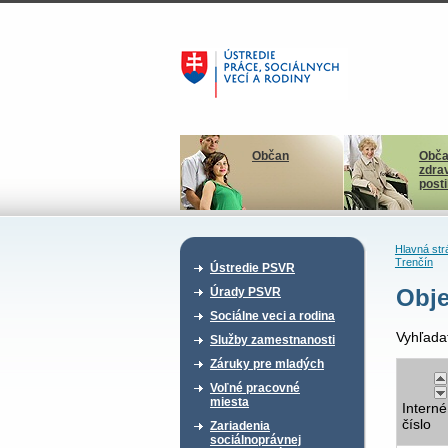
Občan
Obča
zdra
post
Hlavná str
Trenčín
Ústredie PSVR
Obje
Úrady PSVR
Sociálne veci a rodina
Vyhľada
Služby zamestnanosti
Záruky pre mladých
Voľné pracovné
miesta
Interné
číslo
Zariadenia
sociálnoprávnej