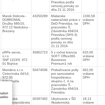
Prievidza podľa
cenovej ponuky zo
dňa 21.11.2016
Marek Dobrota -
43250289
Maliarske
1330,58
DOBROMAL
natieračské práce v
vrátane
Družby 685/15,
DeD Prievidza, na
DPH
972 12 Nedožery -
pracovisku Š.
Brezany
Závodníka 494/24,
Prievidza (SHS 4)
podľa cenovej
ponuky zo dňa
21.11.2016
eRPe servis,
45852723
5 x ročná licencia
633,00
s.r.o.
SOFT Office365
vrátane
SNP 1153/9, 972
Bussiness
DPH
01 Bojnice
Premium1 rok
Mandera s.r.o.
50474596
Prebaľovacie pulty
662,00
Cintorínska 44/14,
pre samostatne
vrátane
972 05
hospodáriacu
DPH
Sebedražie
skupinu č. 4 na
pracovisku Š.
Závodníka 494/24,
Prievidza
 našich
velého
Slovenská
00397482
Ubytovanie v ŠD
18,13
poľnohospodárska
Akademická,
vrátane