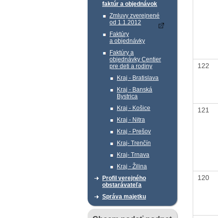
faktúr a objednávok
Zmluvy zverejnené
od 1.1.2012
Faktúry
a objednávky
Faktúry a
objednávky Centier
122
pre deti a rodiny
Kraj - Bratislava
Kraj - Banská
Bystrica
Kraj - Košice
121
Kraj - Nitra
Kraj - Prešov
Kraj- Trenčín
Kraj- Trnava
Kraj - Žilina
120
Profil verejného
obstarávateľa
Správa majetku