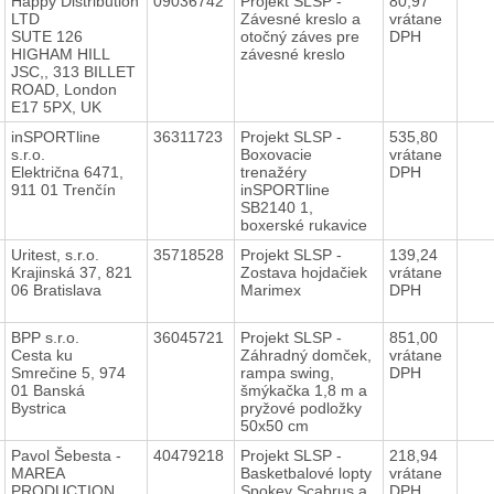
Happy Distribution
09036742
Projekt SLSP -
80,97
LTD
Závesné kreslo a
vrátane
SUTE 126
otočný záves pre
DPH
HIGHAM HILL
závesné kreslo
JSC,, 313 BILLET
ROAD, London
E17 5PX, UK
inSPORTline
36311723
Projekt SLSP -
535,80
s.r.o.
Boxovacie
vrátane
Električna 6471,
trenažéry
DPH
911 01 Trenčín
inSPORTline
SB2140 1,
boxerské rukavice
Uritest, s.r.o.
35718528
Projekt SLSP -
139,24
Krajinská 37, 821
Zostava hojdačiek
vrátane
06 Bratislava
Marimex
DPH
BPP s.r.o.
36045721
Projekt SLSP -
851,00
Cesta ku
Záhradný domček,
vrátane
Smrečine 5, 974
rampa swing,
DPH
01 Banská
šmýkačka 1,8 m a
Bystrica
pryžové podložky
50x50 cm
Pavol Šebesta -
40479218
Projekt SLSP -
218,94
MAREA
Basketbalové lopty
vrátane
PRODUCTION
Spokey Scabrus a
DPH