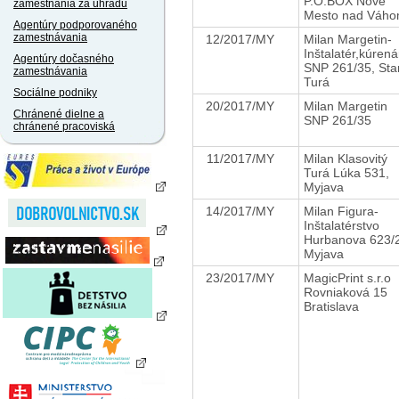
P.O.BOX Nové
zamestnania za úhradu
Mesto nad Váh
Agentúry podporovaného
zamestnávania
12/2017/MY
Milan Margetin-
Inštalatér,kúren
Agentúry dočasného
SNP 261/35, Sta
zamestnávania
Turá
Sociálne podniky
20/2017/MY
Milan Margetin
Chránené dielne a
SNP 261/35
chránené pracoviská
11/2017/MY
Milan Klasovitý
Turá Lúka 531,
Myjava
14/2017/MY
Milan Figura-
Inštalatérstvo
Hurbanova 623/
Myjava
23/2017/MY
MagicPrint s.r.o
Rovniaková 15
Bratislava