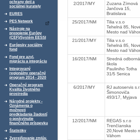
ochrany detí a
2/2017/MY
Zuzana Zímová
sociálnej kurately
Jančova 15,
Bratislava
EURES
PES Network
25/2017/NM
Tilia v.s.o
Tehelná 85, Nov
Nástroje na
Mesto nad Váh
prepojenie Európy
(CEF)/Systém EESSI
21/2017/MY
Tilia v.s.o
Tehelná 85, Nov
Európsky sociálny
fond
Mesto nad Váh
Fond pre azyl,
16/2017/NM
Stredná odborná
migráciu a integráciu
škola
Pauliniho Totha
Integrovaný
regionálny operačný
31/5 Senica
program 2014 - 2020
Operačný program
6/2017/MY
RJ autoservis s.
Kvalita životného
Šimonoviča
prostredia
493/17, Myjava
Národné projekty -
Oznámenia o
možnosti
predkladania žiadostí
o poskytnutie
12/2017/NM
REGAS s.r.o
finančného príspevku
Trenčíanska
20,Nové Mesto 
Štatistiky
Váhom
Zverejňovanie zmlúv,