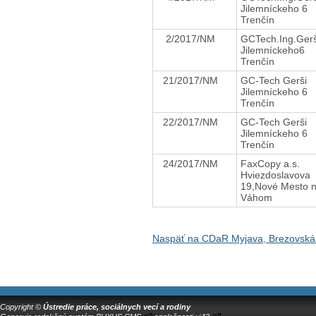
Jilemníckeho 6
Trenčín
2/2017/NM
GCTech.Ing.Ger
Jilemníckeho6
Trenčín
21/2017/NM
GC-Tech Gerši
Jilemníckeho 6
Trenčín
22/2017/NM
GC-Tech Gerši
Jilemníckeho 6
Trenčín
24/2017/NM
FaxCopy a.s.
Hviezdoslavova
19,Nové Mesto 
Váhom
Naspäť na CDaR Myjava, Brezovská
Copyright ©
Ústredie práce, sociálnych vecí a rodiny