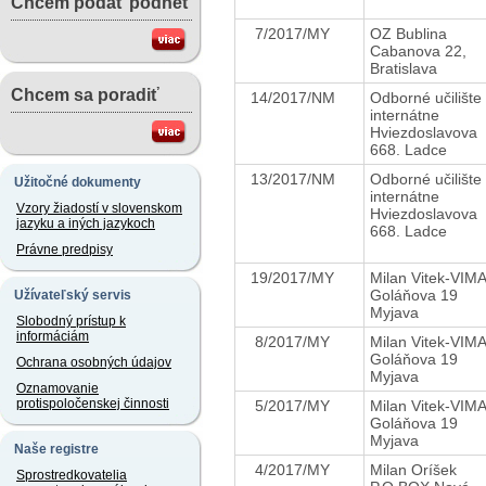
Chcem podať podnet
7/2017/MY
OZ Bublina
Cabanova 22,
Bratislava
Chcem sa poradiť
14/2017/NM
Odborné učilište
internátne
Hviezdoslavova
668. Ladce
13/2017/NM
Odborné učilište
Užitočné dokumenty
internátne
Vzory žiadostí v slovenskom
Hviezdoslavova
jazyku a iných jazykoch
668. Ladce
Právne predpisy
19/2017/MY
Milan Vitek-VI
Goláňova 19
Užívateľský servis
Myjava
Slobodný prístup k
informáciám
8/2017/MY
Milan Vitek-VI
Goláňova 19
Ochrana osobných údajov
Myjava
Oznamovanie
protispoločenskej činnosti
5/2017/MY
Milan Vitek-VI
Goláňova 19
Myjava
Naše registre
4/2017/MY
Milan Oríšek
Sprostredkovatelia