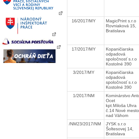
16/2017/MY
MagicPrint s.r.o
Rovniaková 15,
Bratislava
17/2017/MY
Kopaničiarska
odpadová
spoločnosť s.r.o
Kostolné 390
3/2017/MY
Kopaničiarska
odpadová
spoločnosť s.r.o
Kostolné 390
1/2017/NM
Kominárstvo Ant
Ocet
kpt.Miloša Uhra
č.14 Nové mesto
nad Váhom
/NM23/2017/NM
JYSK s.r.o
Šoltesovej 14,
Bratislava