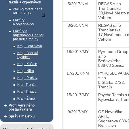
faktúr a objednávok
5/2017/NM
REGAS s.r.o
Trenčíanska
Zmluvy zverejnené
20,Nové Mesto 
od 1.1.2012
Váhom
Faktúry
a objednávky
3/2017/NM
REGAS s.r.o
Trenčíanska
Faktúry a
17,Nové mesto 
objednávky Centier
Váhom
pre deti a rodiny
Kraj - Bratislava
18/2017/MY
Pyroteam Group
Kraj - Banská
s.r.o
Bystrica
Beňovského
Kraj - Košice
5387/3 Senica
Kraj - Nitra
17/2017/NM
PYROSLOVAKIA
s.r.o
Kraj - Prešov
Ľ Stárka 2722,
Kraj- Trenčín
Trenčín
Kraj- Trnava
15/2017/MY
PsycheRhesis.s.
Kraj - Žilina
Kyjevská 7, Tren
Profil verejného
obstarávateľa
9/2017/MY
OZ Nevruška-
ARTE
Správa majetku
Segnerova 689/
Bratislava