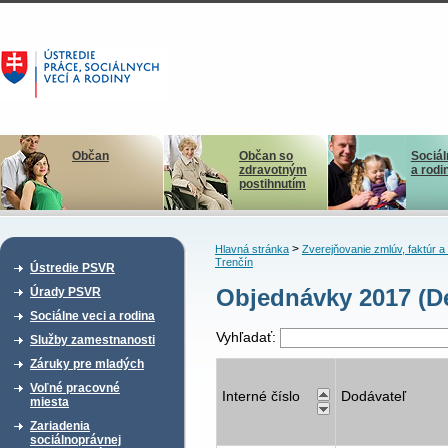
Občan
Občan so
Sociál
zdravotným
a rodi
postihnutím
>
Hlavná stránka
Zverejňovanie zmlúv, faktúr 
Trenčín
Ústredie PSVR
Objednávky 2017 (D
Úrady PSVR
Sociálne veci a rodina
Vyhľadať:
Služby zamestnanosti
Záruky pre mladých
Voľné pracovné
Interné číslo
Dodávateľ
miesta
Zariadenia
sociálnoprávnej