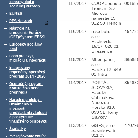
ochrany detí a
117/2017
COOP Jednota
00168
sociálnej kurately
Trenčín, SD
Mierové
EURES
námestie 19,
PES Network
912 50 Trenčín
Nástroje na
116/2017
roso bulid
45472
prepojenie Európy
s.r.o
(CEF)/Systém EESSI
Púchovská
Európsky sociálny
15/17, 020 01
fond
Streženice
Fond pre azyl,
115/2017
MLongauer,
36565
migráciu a integráciu
s.r.o.
Integrovaný
Farská 12, 949
regionálny operačný
01 Nitra
program 2014 - 2020
114/2017
PORTÁL
35463
Operačný program
SLOVAKIA,
Kvalita životného
PaedDr.
prostredia
Čabiňaková
Národné projekty -
Nadežda
Oznámenia o
Horská 810,
možnosti
059 91 Horný
predkladania žiadostí
Slavkov
o poskytnutie
finančného príspevku
113/2017
GGFS, s.r.o.
47079
Štatistiky
Sasinkova 5,
811 08
Zverejňovanie zmlúv,