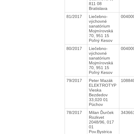
811 08
Bratislava
81/2017
Liečebno-
00400
výchovné
sanatórium
Mojmírovská
70, 951 15
Poľný Kesov
80/2017
Liečebno-
00400
výchovné
sanatórium
Mojmírovská
70, 951 15
Poľný Kesov
79/2017
Peter Mazák
10884
ELEKTROTYP
Vieska
Bezdedov
33,020 01
Púchov
78/2017
Milan Ďurček
34366
Rozkvet
2048/96, 017
01
Pov.Bystrica