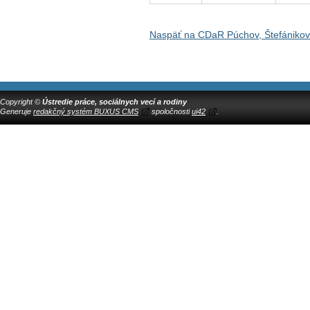
Naspäť na CDaR Púchov, Štefániko
Copyright ©
Ústredie práce, sociálnych vecí a rodiny
Generuje
redakčný systém BUXUS CMS
spoločnosti
ui42
.