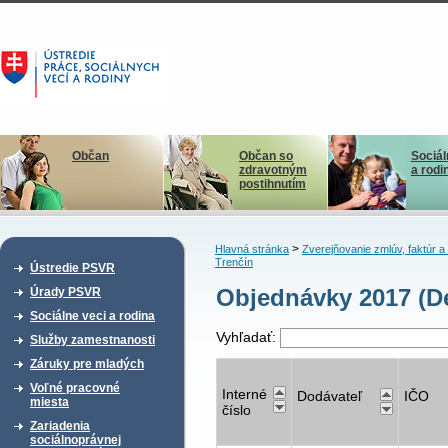
Občan
Občan so
Sociál
zdravotným
a rodi
postihnutím
>
Hlavná stránka
Zverejňovanie zmlúv, faktúr 
Trenčín
Ústredie PSVR
Objednávky 2017 (D
Úrady PSVR
Sociálne veci a rodina
Vyhľadať:
Služby zamestnanosti
Záruky pre mladých
Voľné pracovné
Interné
Dodávateľ
IČO
miesta
číslo
Zariadenia
sociálnoprávnej