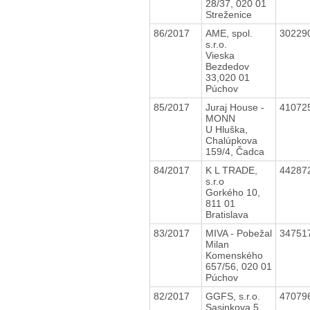
28/37, 020 01
Streženice
86/2017
AME, spol.
30229
s.r.o.
Vieska
Bezdedov
33,020 01
Púchov
85/2017
Juraj House -
41072
MONN
U Hluška,
Chalúpkova
159/4, Čadca
84/2017
K L TRADE,
44287
s.r.o
Gorkého 10,
811 01
Bratislava
83/2017
MIVA - Pobežal
34751
Milan
Komenského
657/56, 020 01
Púchov
82/2017
GGFS, s.r.o.
47079
Sasinkova 5,