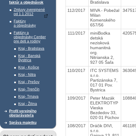
Bratislava
faktúr a objednávok
Zmluvy zverejnené
112/2017
MIVA - Pobežal
34751
od 1.1.2012
Milan
Komenského
Faktúry
657/56
a objednávky
111/2017
miniBodka
42057
Faktúry a
objednávky Centier
detská
pre deti a rodiny
nezisková
humanitná
Kraj - Bratislava
org.
Kraj - Banská
Nitrianska 2,
Bystrica
927 05 Šaľa
Kraj - Košice
110/2017
ITC SYSTEMS
36304
Kraj - Nitra
s.r.o.
Partizánska 7,
Kraj - Prešov
017 01 Pov.
Kraj- Trenčín
Bystrica
Kraj- Trnava
109/2017
Peter Mazák
10884
ELEKTROTYP
Kraj - Žilina
Vieska
Profil verejného
Bezdedov 33,
obstarávateľa
020 01 Púchov
Správa majetku
108/2017
Dráčik DIVI,
46118
s.r.o.
Gajova 13, 811