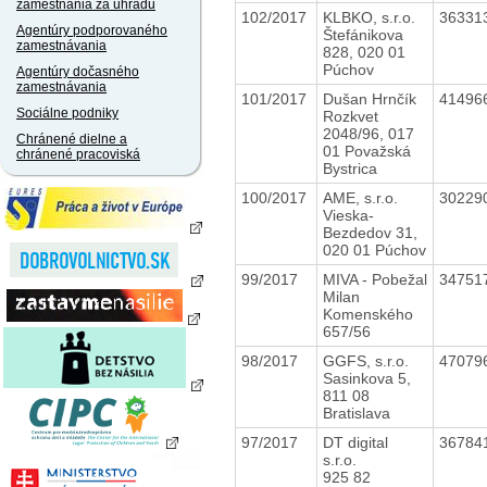
zamestnania za úhradu
102/2017
KLBKO, s.r.o.
36331
Agentúry podporovaného
Štefánikova
zamestnávania
828, 020 01
Púchov
Agentúry dočasného
zamestnávania
101/2017
Dušan Hrnčík
41496
Sociálne podniky
Rozkvet
2048/96, 017
Chránené dielne a
01 Považská
chránené pracoviská
Bystrica
100/2017
AME, s.r.o.
30229
Vieska-
Bezdedov 31,
020 01 Púchov
99/2017
MIVA - Pobežal
34751
Milan
Komenského
657/56
98/2017
GGFS, s.r.o.
47079
Sasinkova 5,
811 08
Bratislava
97/2017
DT digital
36784
s.r.o.
925 82