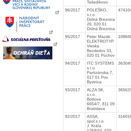
Tešedíkovo
96/2017
POLEŠKO,
47410
s.r.o.
Dolná Breznica
26, 020 61
Dolná Breznica
95/2017
Peter Mazák
10884
ELEKTROTYP
Vieska
Bezdedov 33,
020 01 Púchov
94/2017
ITC SYSTEMS
36304
s.r.o.
Partizánska 7,
017 01 Pov.
Bystrica
93/2017
ALZA SK,
36562
s.r.o.
Bottova
6654/7, 811 09
Bratislava
92/2017
ASSA,
31601
spol.s.r.o.
J. Kráľa
1269/44, 020