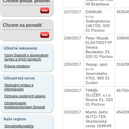
Chcem podať podnet
09 Bratislava
107/2017
DANKAR,
36354
s.r.o.
Svätoplukova
Chcem sa poradiť
1467/30, 020
01 Púchov
106/2017
Peter Mazák
10884
ELEKTROTYP
Vieska
Užitočné dokumenty
Bezdedov 33,
Vzory žiadostí v slovenskom
020 01 Púchov
jazyku a iných jazykoch
105/2017
Xepap, spol.
31628
Právne predpisy
s.r.o.
Jesenského
4703, 960 01
Užívateľský servis
Zvolen
Slobodný prístup k
informáciám
104/2017
TRNÍK-
46750
SLUŽBY, s.r.o.
Ochrana osobných údajov
Nosice 51, 020
Oznamovanie
01 Púchov
protispoločenskej činnosti
103/2017
Martin Jelčic
45420
AUTO-TEK
Naše registre
Streženická
cesta 1698/49
Sprostredkovatelia