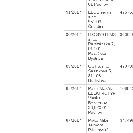
01 Púchov
91/2017
ELOS servis
47575
s.r.o.
951 03
Čeladice
90/2017
ITC SYSTEMS
36304
s.r.o.
Partizánska 7,
017 01
Považská
Bystrica
89/2017
GGFS,s.r.o
47079
Sasinkova 5,
811 08
Bratislava
88/2017
Peter Mazák
10884
ELEKTROTYP
Vieska
Bezdedov
33,020 01
Púchov
87/2017
Pivko Milan -
34749
Telmont
Púchovská