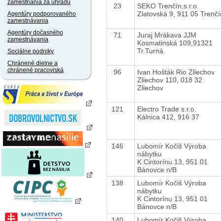
zamestnania za úhradu
23
SEKO Trenčín,s.r.o.
Zlatovská 9, 911 05 Trenčí
Agentúry podporovaného
zamestnávania
Agentúry dočasného
71
Juraj Mrákava JJM
zamestnávania
Kosmatinská 109,91321
Tr.Turná
Sociálne podniky
Chránené dielne a
chránené pracoviská
96
Ivan Hošták Rio Zliechov
Zliechov 110, 018 32
Zliechov
121
Electro Trade s.r.o.
Kálnica 412, 916 37
146
Lubomír Kočiš Výroba
nábytku
K Cintorínu 13, 951 01
Bánovce n/B
138
Lubomír Kočiš Výroba
nábytku
K Cintorínu 13, 951 01
Bánovce n/B
140
Lubomír Kočiš Výroba