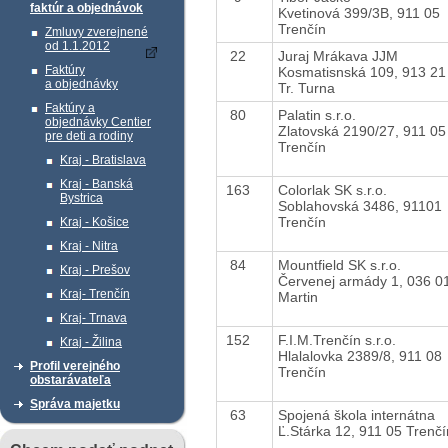
faktúr a objednávok
Kvetinová 399/3B, 911 05
Trenčín
Zmluvy zverejnené
od 1.1.2012
22
Juraj Mrákava JJM
Faktúry
Kosmatisnská 109, 913 21
a objednávky
Tr. Turna
Faktúry a
80
Palatin s.r.o.
objednávky Centier
Zlatovská 2190/27, 911 05
pre deti a rodiny
Trenčín
Kraj - Bratislava
Kraj - Banská
163
Colorlak SK s.r.o.
Bystrica
Soblahovská 3486, 91101
Trenčín
Kraj - Košice
Kraj - Nitra
84
Mountfield SK s.r.o.
Kraj - Prešov
Červenej armády 1, 036 0
Kraj- Trenčín
Martin
Kraj- Trnava
152
F.I.M.Trenčín s.r.o.
Kraj - Žilina
Hlalalovka 2389/8, 911 08
Profil verejného
Trenčín
obstarávateľa
Správa majetku
63
Spojená škola internátna
Ľ.Stárka 12, 911 05 Trenčí