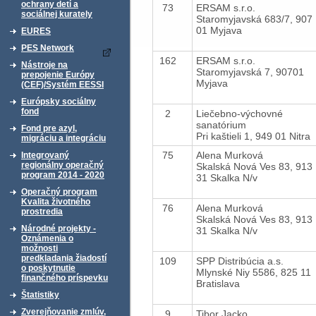
ochrany detí a
73
ERSAM s.r.o.
sociálnej kurately
Staromyjavská 683/7, 907
01 Myjava
EURES
PES Network
162
ERSAM s.r.o.
Nástroje na
Staromyjavská 7, 90701
prepojenie Európy
Myjava
(CEF)/Systém EESSI
Európsky sociálny
fond
2
Liečebno-výchovné
sanatórium
Fond pre azyl,
Pri kaštieli 1, 949 01 Nitra
migráciu a integráciu
75
Alena Murková
Integrovaný
regionálny operačný
Skalská Nová Ves 83, 913
program 2014 - 2020
31 Skalka N/v
Operačný program
Kvalita životného
76
Alena Murková
prostredia
Skalská Nová Ves 83, 913
Národné projekty -
31 Skalka N/v
Oznámenia o
možnosti
predkladania žiadostí
109
SPP Distribúcia a.s.
o poskytnutie
Mlynské Niy 5586, 825 11
finančného príspevku
Bratislava
Štatistiky
Zverejňovanie zmlúv,
9
Tibor Jacko