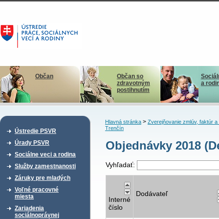
Občan
Občan so
Sociál
zdravotným
a rodi
postihnutím
>
Hlavná stránka
Zverejňovanie zmlúv, faktúr 
Trenčín
Ústredie PSVR
Objednávky 2018 (De
Úrady PSVR
Sociálne veci a rodina
Vyhľadať:
Služby zamestnanosti
Záruky pre mladých
Voľné pracovné
Dodávateľ
miesta
Interné
číslo
Zariadenia
sociálnoprávnej