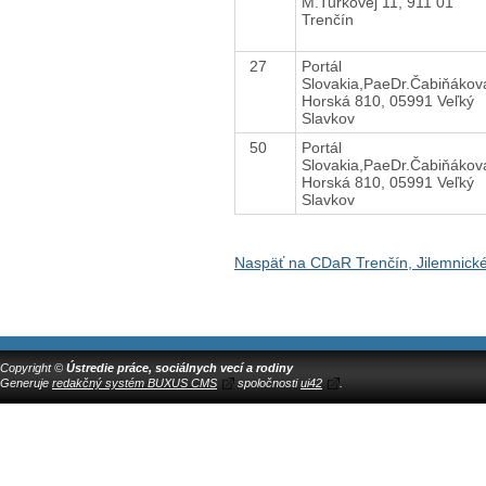
M.Turkovej 11, 911 01
Trenčín
27
Portál
Slovakia,PaeDr.Čabiňáko
Horská 810, 05991 Veľký
Slavkov
50
Portál
Slovakia,PaeDr.Čabiňáko
Horská 810, 05991 Veľký
Slavkov
Naspäť na CDaR Trenčín, Jilemnick
Copyright ©
Ústredie práce, sociálnych vecí a rodiny
Generuje
redakčný systém BUXUS CMS
spoločnosti
ui42
.