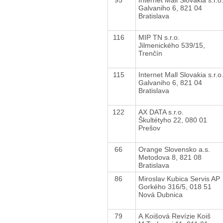
Galvaniho 6, 821 04
Bratislava
116
MIP TN s.r.o.
Jilmenického 539/15,
Trenčín
115
Internet Mall Slovakia s.r.o
Galvaniho 6, 821 04
Bratislava
122
AX DATA s.r.o.
Škultétyho 22, 080 01
Prešov
66
Orange Slovensko a.s.
Metodova 8, 821 08
Bratislava
86
Miroslav Kubica Servis AP
Gorkého 316/5, 018 51
Nová Dubnica
79
A.Koišová Revízie Koiš