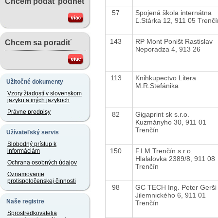
Chcem podať podnet
57
Spojená škola internátna
Ľ.Stárka 12, 911 05 Trenčí
143
RP Mont Poništ Rastislav
Chcem sa poradiť
Neporadza 4, 913 26
113
Knihkupectvo Litera
Užitočné dokumenty
M.R.Stefánika
Vzory žiadostí v slovenskom
jazyku a iných jazykoch
Právne predpisy
82
Gigaprint sk s.r.o.
Kuzmányho 30, 911 01
Trenčín
Užívateľský servis
Slobodný prístup k
150
F.I.M.Trenčín s.r.o.
informáciám
Hlalalovka 2389/8, 911 08
Ochrana osobných údajov
Trenčín
Oznamovanie
protispoločenskej činnosti
98
GC TECH Ing. Peter Gerš
Jilemnického 6, 911 01
Naše registre
Trenčín
Sprostredkovatelia