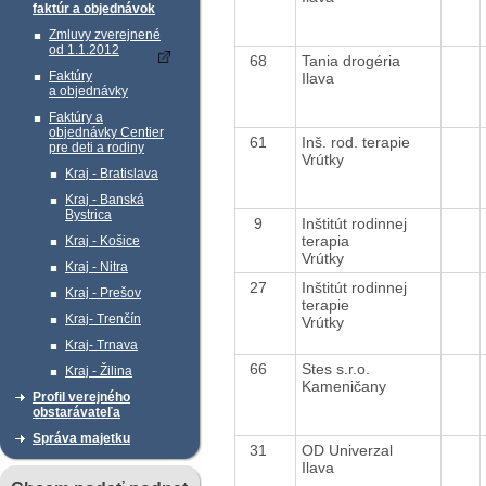
faktúr a objednávok
Zmluvy zverejnené
od 1.1.2012
68
Tania drogéria
Faktúry
Ilava
a objednávky
Faktúry a
objednávky Centier
61
Inš. rod. terapie
pre deti a rodiny
Vrútky
Kraj - Bratislava
Kraj - Banská
Bystrica
9
Inštitút rodinnej
terapia
Kraj - Košice
Vrútky
Kraj - Nitra
27
Inštitút rodinnej
Kraj - Prešov
terapie
Kraj- Trenčín
Vrútky
Kraj- Trnava
66
Stes s.r.o.
Kraj - Žilina
Kameničany
Profil verejného
obstarávateľa
Správa majetku
31
OD Univerzal
Ilava