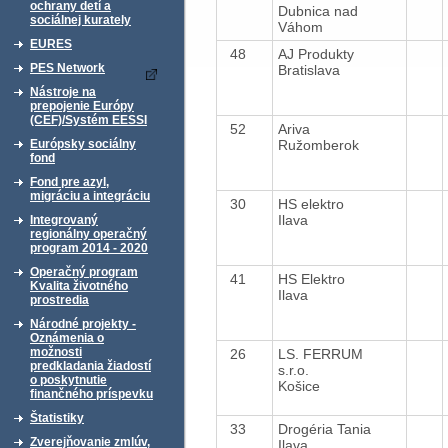
ochrany detí a
Dubnica nad
sociálnej kurately
Váhom
EURES
48
AJ Produkty
PES Network
Bratislava
Nástroje na
prepojenie Európy
(CEF)/Systém EESSI
52
Ariva
Ružomberok
Európsky sociálny
fond
Fond pre azyl,
migráciu a integráciu
30
HS elektro
Ilava
Integrovaný
regionálny operačný
program 2014 - 2020
Operačný program
41
HS Elektro
Kvalita životného
Ilava
prostredia
Národné projekty -
Oznámenia o
možnosti
26
LS. FERRUM
predkladania žiadostí
s.r.o.
o poskytnutie
Košice
finančného príspevku
Štatistiky
33
Drogéria Tania
Zverejňovanie zmlúv,
Ilava