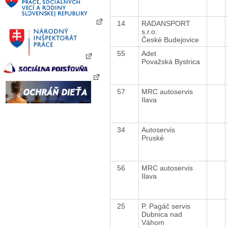
14
RADANSPORT
s.r.o.
České Budejovice
55
Adet
Považská Bystrica
57
MRC autoservis
Ilava
34
Autoservis
Pruské
56
MRC autoservis
Ilava
25
P. Pagáč servis
Dubnica nad
Váhom