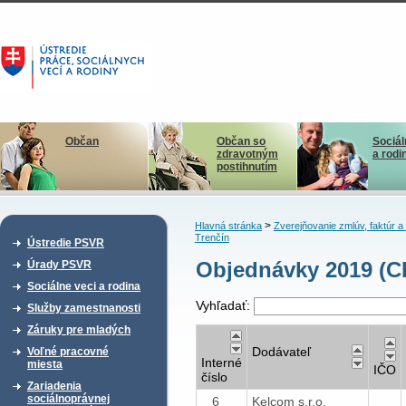
Občan
Občan so
Sociál
zdravotným
a rodi
postihnutím
>
Hlavná stránka
Zverejňovanie zmlúv, faktúr 
Trenčín
Ústredie PSVR
Objednávky 2019 (CD
Úrady PSVR
Sociálne veci a rodina
Vyhľadať:
Služby zamestnanosti
Záruky pre mladých
Dodávateľ
Voľné pracovné
Interné
miesta
IČO
číslo
Zariadenia
sociálnoprávnej
6
Kelcom s.r.o.