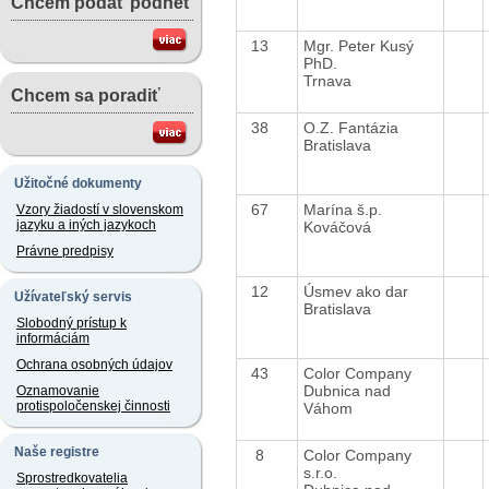
Chcem podať podnet
13
Mgr. Peter Kusý
PhD.
Trnava
Chcem sa poradiť
38
O.Z. Fantázia
Bratislava
Užitočné dokumenty
67
Marína š.p.
Vzory žiadostí v slovenskom
jazyku a iných jazykoch
Kováčová
Právne predpisy
12
Úsmev ako dar
Užívateľský servis
Bratislava
Slobodný prístup k
informáciám
Ochrana osobných údajov
43
Color Company
Dubnica nad
Oznamovanie
protispoločenskej činnosti
Váhom
Naše registre
8
Color Company
s.r.o.
Sprostredkovatelia