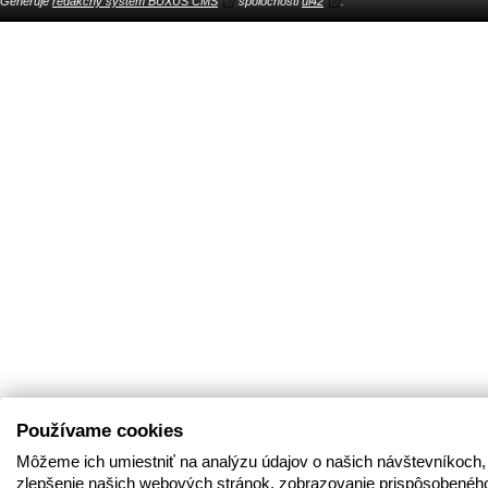
Generuje
redakčný systém BUXUS CMS
spoločnosti
ui42
.
Používame cookies
Môžeme ich umiestniť na analýzu údajov o našich návštevníkoch,
zlepšenie našich webových stránok, zobrazovanie prispôsobenéh