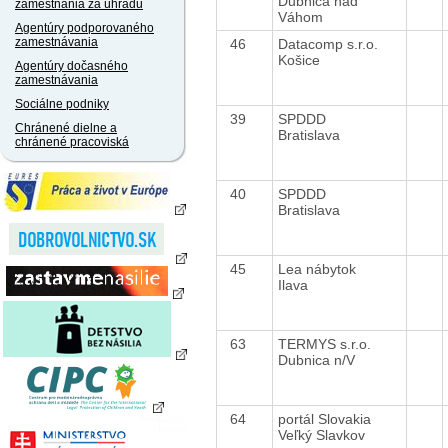
Dubnica nad
zamestnania za úhradu
Váhom
Agentúry podporovaného
zamestnávania
46
Datacomp s.r.o.
Košice
Agentúry dočasného
zamestnávania
Sociálne podniky
39
SPDDD
Chránené dielne a
Bratislava
chránené pracoviská
40
SPDDD
Bratislava
45
Lea nábytok
Ilava
63
TERMYS s.r.o.
Dubnica n/V
64
portál Slovakia
Veľký Slavkov