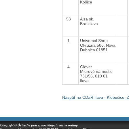
Košice
53
Alza sk.
Bratislava
1
Universal Shop
Okružná 586, Nová
Dubnica 01851
4
Glover
Mierové námestie
731/56, 019 01
Ilava
Naspäť na CDaR Ilava - Klobušice,
Copyright ©
Ústredie práce, sociálnych vecí a rodiny