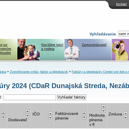
Kontakt
Vyhľadávanie
n so
Sociálne veci
Zamestnávateľ
votným
a rodina
ihnutím
>
>
ánka
Zverejňovanie zmlúv, faktúr a objednávok
Faktúry a objednávky Centier pre deti a 
úry 2024 (CDaR Dunajská Streda, Nezá
ť:
Faktúrované
IČO
Zmluva
Hodnota
plnenie
Dodávateľ
plnenia
v €