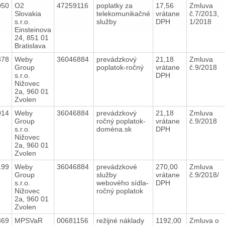
050
O2
47259116
poplatky za
17,56
Zmluva
Slovakia
telekomunikačné
vrátane
č.7/2013,
s.r.o.
služby
DPH
1/2018
Einsteinova
24, 851 01
Bratislava
378
Weby
36046884
prevádzkový
21,18
Zmluva
Group
poplatok-ročný
vrátane
č.9/2018
s.r.o.
DPH
Nižovec
2a, 960 01
Zvolen
014
Weby
36046884
prevádzkový
21,18
Zmluva
Group
ročný poplatok-
vrátane
č.9/2018
s.r.o.
doména.sk
DPH
Nižovec
2a, 960 01
Zvolen
199
Weby
36046884
prevádzkové
270,00
Zmluva
Group
služby
vrátane
č.9/2018/
s.r.o.
webového sídla-
DPH
Nižovec
ročný poplatok
2a, 960 01
Zvolen
369
MPSVaR
00681156
režijné náklady
1192,00
Zmluva o