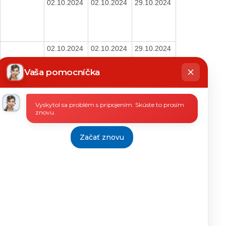
02.10.2024
02.10.2024
29.10.2024
02.10.2024
02.10.2024
29.10.2024
hatbot
íše
Vaša pomocníčka
02.10.2024
02.10.2024
29.10.2024
Vyskytol sa problém s pripojením. Skúste to prosím
znovu.
Začať znovu
Tlačiť