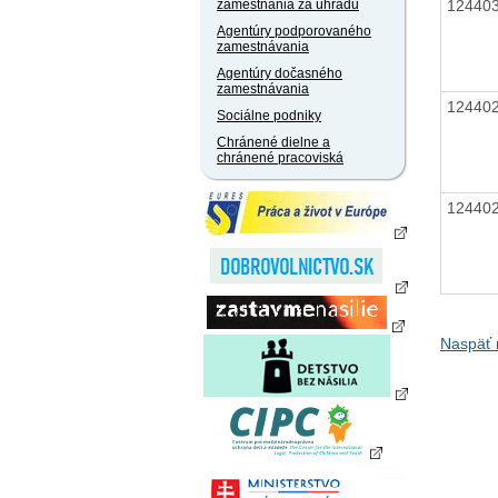
12440
zamestnania za úhradu
Agentúry podporovaného
zamestnávania
Agentúry dočasného
zamestnávania
12440
Sociálne podniky
Chránené dielne a
chránené pracoviská
12440
Naspäť 