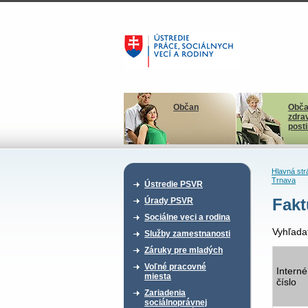
Občan
Obča
zdra
post
Hlavná str
Trnava
Ústredie PSVR
Fakt
Úrady PSVR
Sociálne veci a rodina
Vyhľada
Služby zamestnanosti
Záruky pre mladých
Voľné pracovné
Interné
miesta
číslo
Zariadenia
sociálnoprávnej