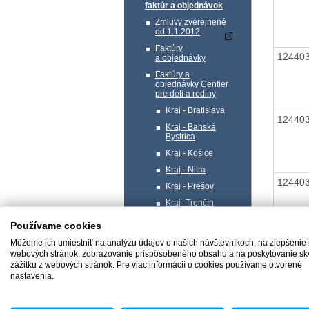
faktúr a objednávok
Zmluvy zverejnené
od 1.1.2012
Faktúry
12440
a objednávky
Faktúry a
objednávky Centier
pre deti a rodiny
Kraj - Bratislava
12440
Kraj - Banská
Bystrica
Kraj - Košice
Kraj - Nitra
12440
Kraj - Prešov
Kraj- Trenčín
Kraj- Trnava
Používame cookies
Kraj - Žilina
Môžeme ich umiestniť na analýzu údajov o našich návštevníkoch, na zlepšenie
12440
Profil verejného
webových stránok, zobrazovanie prispôsobeného obsahu a na poskytovanie sk
obstarávateľa
zážitku z webových stránok. Pre viac informácií o cookies používame otvorené
nastavenia.
Správa majetku
12440