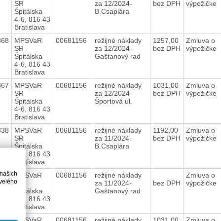
SR
za 12/2024-
bez DPH
výpožičke
Špitálska
B.Csaplára
4-6, 816 43
Bratislava
368
MPSVaR
00681156
režijné náklady
1257,00
Zmluva o
SR
za 12/2024-
bez DPH
výpožičke
Špitálska
Gaštanový rad
4-6, 816 43
Bratislava
367
MPSVaR
00681156
režijné náklady
1031,00
Zmluva o
SR
za 12/2024-
bez DPH
výpožičke
Špitálska
Športová ul.
4-6, 816 43
Bratislava
338
MPSVaR
00681156
režijné náklady
1192,00
Zmluva o
SR
za 11/2024-
bez DPH
výpožičke
Špitálska
B.Csaplára
4-6, 816 43
Bratislava
 našich
337
MPSVaR
00681156
režijné náklady
Zmluva o
velého
SR
za 11/2024-
bez DPH
výpožičke
Špitálska
Gaštanový rad
4-6, 816 43
Bratislava
336
MPSVaR
00681156
režijné náklady
1031,00
Zmluva o