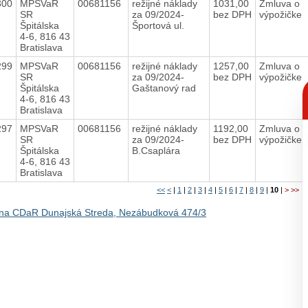
300
MPSVaR
00681156
režijné náklady
1031,00
Zmluva o
SR
za 09/2024-
bez DPH
výpožičke
Špitálska
Športová ul.
4-6, 816 43
Bratislava
299
MPSVaR
00681156
režijné náklady
1257,00
Zmluva o
SR
za 09/2024-
bez DPH
výpožičke
C
Špitálska
Gaštanový rad
p
4-6, 816 43
Bratislava
297
MPSVaR
00681156
režijné náklady
1192,00
Zmluva o
SR
za 09/2024-
bez DPH
výpožičke
Špitálska
B.Csaplára
4-6, 816 43
Bratislava
<<
<
|
1
|
2
|
3
|
4
|
5
|
6
|
7
|
8
|
9
|
10
|
>
>>
na CDaR Dunajská Streda, Nezábudková 474/3