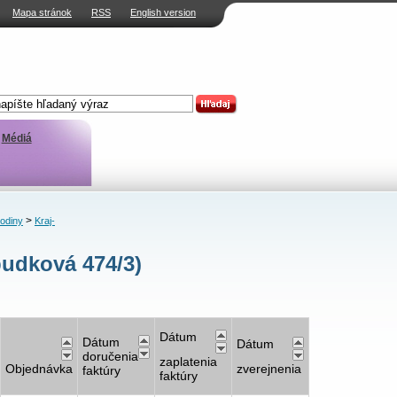
Mapa stránok
RSS
English version
Médiá
>
rodiny
Kraj-
budková 474/3)
Dátum
Dátum
Dátum
doručenia
zaplatenia
Objednávka
zverejnenia
faktúry
faktúry