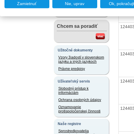
Chcem podať podnet
Zamietnuť
Nie, uprav
Ok, pokračuj
Chcem sa poradiť
12440
Užitočné dokumenty
12440
Vzory žiadostí v slovenskom
jazyku a iných jazykoch
Právne predpisy
12440
Užívateľský servis
Slobodný prístup k
informáciám
Ochrana osobných údajov
Oznamovanie
12440
protispoločenskej činnosti
Naše registre
Sprostredkovatelia