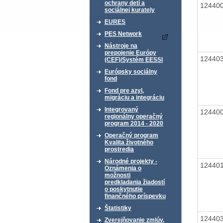
ochrany detí a
12440
sociálnej kurately
EURES
PES Network
Nástroje na
prepojenie Európy
12440
(CEF)/Systém EESSI
Európsky sociálny
fond
Fond pre azyl,
migráciu a integráciu
Integrovaný
12440
regionálny operačný
program 2014 - 2020
Operačný program
Kvalita životného
prostredia
Národné projekty -
12440
Oznámenia o
možnosti
predkladania žiadostí
o poskytnutie
finančného príspevku
Štatistiky
12440
Zverejňovanie zmlúv,