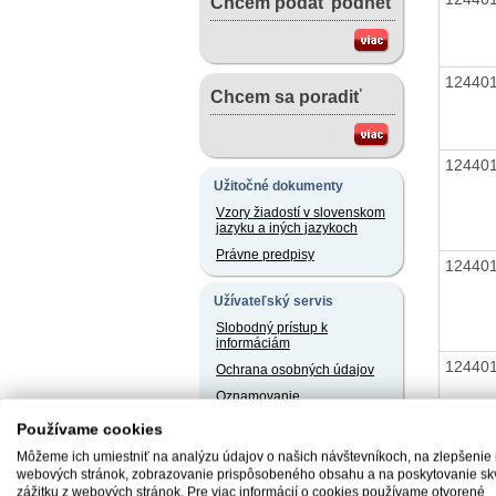
Chcem podať podnet
12440
Chcem sa poradiť
12440
Užitočné dokumenty
Vzory žiadostí v slovenskom
jazyku a iných jazykoch
Právne predpisy
12440
Užívateľský servis
Slobodný prístup k
informáciám
12440
Ochrana osobných údajov
Oznamovanie
protispoločenskej činnosti
Používame cookies
Môžeme ich umiestniť na analýzu údajov o našich návštevníkoch, na zlepšenie
Naše registre
12440
webových stránok, zobrazovanie prispôsobeného obsahu a na poskytovanie sk
Sprostredkovatelia
zážitku z webových stránok. Pre viac informácií o cookies používame otvorené