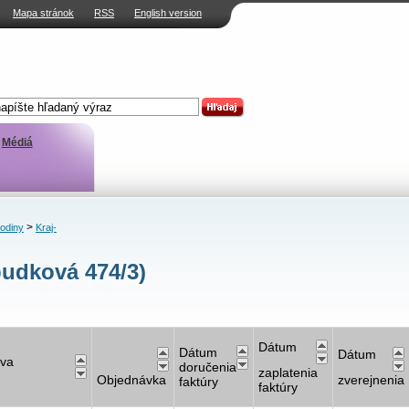
Mapa stránok
RSS
English version
Médiá
>
rodiny
Kraj-
budková 474/3)
Dátum
Dátum
Dátum
va
doručenia
zaplatenia
Objednávka
zverejnenia
faktúry
faktúry