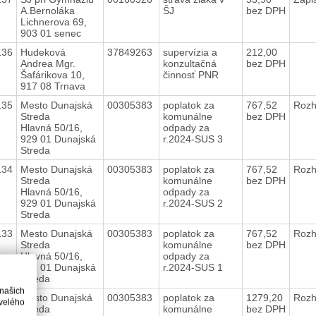
A.Bernoláka
ŠJ
bez DPH
Lichnerova 69,
903 01 senec
136
Hudeková
37849263
supervízia a
212,00
Andrea Mgr.
konzultačná
bez DPH
Šafárikova 10,
činnosť PNR
917 08 Trnava
135
Mesto Dunajská
00305383
poplatok za
767,52
Rozh
Streda
komunálne
bez DPH
Hlavná 50/16,
odpady za
929 01 Dunajská
r.2024-SUS 3
Streda
134
Mesto Dunajská
00305383
poplatok za
767,52
Rozh
Streda
komunálne
bez DPH
Hlavná 50/16,
odpady za
929 01 Dunajská
r.2024-SUS 2
Streda
133
Mesto Dunajská
00305383
poplatok za
767,52
Rozh
Streda
komunálne
bez DPH
Hlavná 50/16,
odpady za
929 01 Dunajská
r.2024-SUS 1
Streda
 našich
132
Mesto Dunajská
00305383
poplatok za
1279,20
Rozh
velého
Streda
komunálne
bez DPH