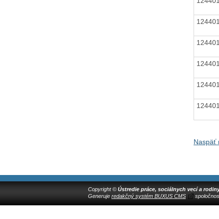
12440
12440
12440
12440
12440
12440
Naspäť 
Copyright ©
Ústredie práce, sociálnych vecí a rodin
Generuje
redakčný systém BUXUS CMS
spoločnos