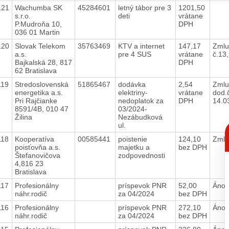
121
Wachumba SK
45284601
letný tábor pre 3
1201,50
s.r.o.
deti
vrátane
P.Mudroňa 10,
DPH
036 01 Martin
120
Slovak Telekom
35763469
KTV a internet
147,17
Zmlu
a.s.
pre 4 SUS
vrátane
č.13
Bajkalská 28, 817
DPH
62 Bratislava
119
Stredoslovenská
51865467
dodávka
2,54
Zmlu
energetika a.s.
elektriny-
vrátane
dod.
Pri Rajčianke
nedoplatok za
DPH
14.0
8591/4B, 010 47
03/2024-
Žilina
Nezábudková
C
ul.
p
118
Kooperatíva
00585441
poistenie
124,10
Zmlu
poisťovňa a.s.
majetku a
bez DPH
Štefanovičova
zodpovednosti
4,816 23
Bratislava
117
Profesionálny
príspevok PNR
52,00
Áno
náhr.rodič
za 04/2024
bez DPH
116
Profesionálny
príspevok PNR
272,10
Áno
náhr.rodič
za 04/2024
bez DPH