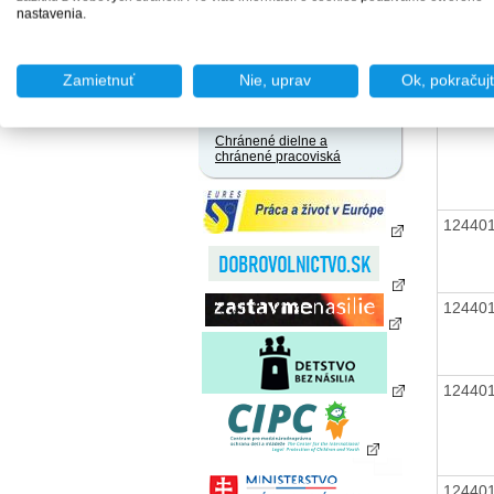
zamestnania za úhradu
nastavenia.
Agentúry podporovaného
zamestnávania
Agentúry dočasného
Zamietnuť
Nie, uprav
Ok, pokračuj
12440
zamestnávania
Sociálne podniky
Chránené dielne a
chránené pracoviská
12440
12440
12440
12440