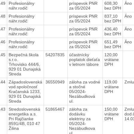
149
Profesionálny
príspevok PNR
608,30
Áno
náhr.rodič
za 05/2024
bez DPH
148
Profesionálny
príspevok PNR
837,10
Áno
náhr.rodič
za 05/2024
bez DPH
147
Profesionálny
príspevok PNR
436,40
Áno
náhr.rodič
za 05/2024
bez DPH
146
Profesionálny
príspevok PNR
651,49
Áno
náhr.rodič
za 05/2024
bez DPH
145
Bezpečná škola
54207835
účastnícky
120,00
s.r.o.
poplatok dieťaťa
vrátane
Trhovisko 444/6,
v letnom tábore
DPH
929 01 Dunajská
Streda
144
Západoslovenská
36550949
záloha za vodné
119,00
Zmlu
vod.spoločnosť
a stočné
vrátane
Kračanská 1233,
05/2024-
DPH
929 01 Dunajská
Nezábudková
Streda
ul.
143
Stredoslovenská
51865467
záloha za
150,00
Zmlu
energetika a.s.
dodávku
vrátane
dod.
Pri Rajčianke
elektriny za
DPH
14.0
8591/4B, 010 47
05/2024-
Žilina
Nezábudkova
ul.