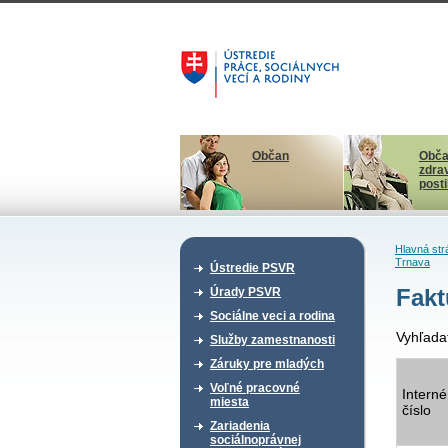
Občan
Obča
zdra
post
Hlavná str
Trnava
Ústredie PSVR
Fakt
Úrady PSVR
Sociálne veci a rodina
Vyhľada
Služby zamestnanosti
Záruky pre mladých
Voľné pracovné
Interné
miesta
číslo
Zariadenia
sociálnoprávnej