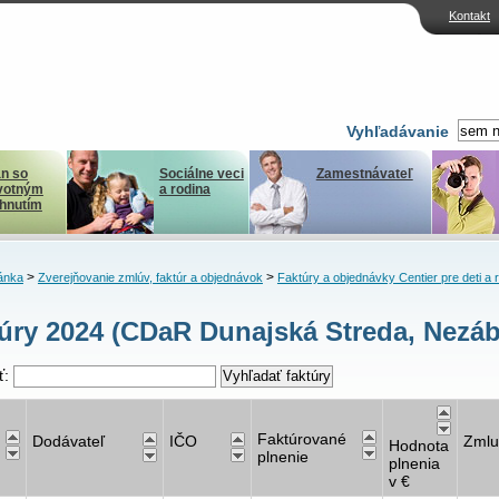
Kontakt
Vyhľadávanie
n so
Sociálne veci
Zamestnávateľ
votným
a rodina
ihnutím
>
>
ánka
Zverejňovanie zmlúv, faktúr a objednávok
Faktúry a objednávky Centier pre deti a 
úry 2024 (CDaR Dunajská Streda, Nezá
ť:
Faktúrované
Dodávateľ
IČO
Zmlu
Hodnota
plnenie
plnenia
v €