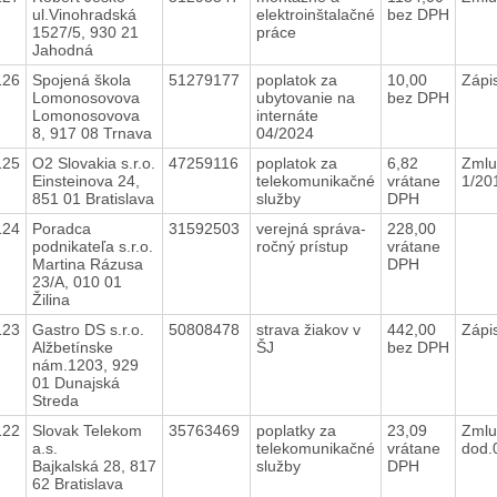
ul.Vinohradská
elektroinštalačné
bez DPH
1527/5, 930 21
práce
Jahodná
126
Spojená škola
51279177
poplatok za
10,00
Zápi
Lomonosovova
ubytovanie na
bez DPH
Lomonosovova
internáte
8, 917 08 Trnava
04/2024
125
O2 Slovakia s.r.o.
47259116
poplatok za
6,82
Zmlu
Einsteinova 24,
telekomunikačné
vrátane
1/20
851 01 Bratislava
služby
DPH
124
Poradca
31592503
verejná správa-
228,00
podnikateľa s.r.o.
ročný prístup
vrátane
Martina Rázusa
DPH
23/A, 010 01
Žilina
123
Gastro DS s.r.o.
50808478
strava žiakov v
442,00
Zápi
Alžbetínske
ŠJ
bez DPH
nám.1203, 929
01 Dunajská
Streda
122
Slovak Telekom
35763469
poplatky za
23,09
Zmlu
a.s.
telekomunikačné
vrátane
dod.
Bajkalská 28, 817
služby
DPH
62 Bratislava