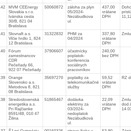
142
MVM CEEnergy
50060872
záloha za plyn
437,00
Doho
Slovakia s.r.o.
05/2024-
vrátane
prist
Ivánska cesta
Nezábudkova
DPH
11,1
30/B, 821 04
ul.
Bratislava
141
Slovnaft a.s.
31322832
PHM za
337,80
Zmlu
Vlčie hrdlo 1, 824
04/2024
vrátane
12 Bratislava
DPH
140
Fórum
37906607
účastnícky
240,00
zamestnancov
poplatok-
bez DPH
CDR
konferencia
Pečeňady 66,
sociálnych
922 07 Pečeňady
pracovníkov
139
Orange
35697270
poplatky za
59,52
RZ d
Slovensko a.s.
telekomunikačné
vrátane
Metodova 8, 821
služby
DPH
08 Bratislava
138
Stredoslovenská
51865467
dodávka
22,09
Zmlu
energetika a.s.
elektriny za
vrátane
dod.
Pri Rajčianke
03/2024-
DPH
14.0
8591/4B, 010 47
nedoplatok
Žilina
Nezábudková
ul.
137
ŠJ pri Gymnáziu
00160326
strava žiaka v
53,90
Zápi