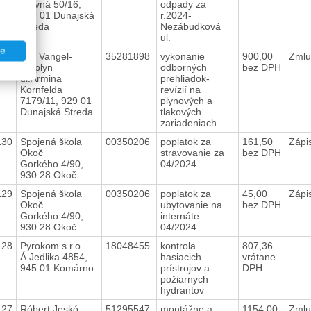
Hlavná 50/16,
odpady za
929 01 Dunajská
r.2024-
Streda
Nezábudková
ul.
te
131
Ján Vangel-
35281898
vykonanie
900,00
Zmlu
Uniplyn
odborných
bez DPH
ul.Ármina
prehliadok-
Kornfelda
revízií na
7179/11, 929 01
plynových a
Dunajská Streda
tlakových
zariadeniach
130
Spojená škola
00350206
poplatok za
161,50
Zápi
Okoč
stravovanie za
bez DPH
Gorkého 4/90,
04/2024
930 28 Okoč
129
Spojená škola
00350206
poplatok za
45,00
Zápi
Okoč
ubytovanie na
bez DPH
Gorkého 4/90,
internáte
930 28 Okoč
04/2024
128
Pyrokom s.r.o.
18048455
kontrola
807,36
Á.Jedlika 4854,
hasiacich
vrátane
945 01 Komárno
prístrojov a
DPH
požiarnych
hydrantov
127
Róbert Jeskó
51295547
montážne a
1154,00
Zmlu