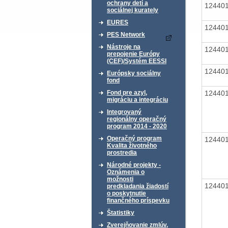
ochrany detí a
12440
sociálnej kurately
EURES
12440
PES Network
Nástroje na
12440
prepojenie Európy
(CEF)/Systém EESSI
12440
Európsky sociálny
fond
12440
Fond pre azyl,
migráciu a integráciu
Integrovaný
regionálny operačný
program 2014 - 2020
Operačný program
12440
Kvalita životného
prostredia
Národné projekty -
Oznámenia o
možnosti
12440
predkladania žiadostí
o poskytnutie
finančného príspevku
Štatistiky
Zverejňovanie zmlúv,