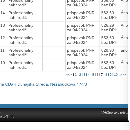
115
Profesionálny
príspevok PNR
236,80
Áno
náhr.rodič
za 04/2024
bez DPH
114
Profesionálny
príspevok PNR
582,60
Áno
náhr.rodič
za 04/2024
bez DPH
113
Profesionálny
príspevok PNR
526,29
Áno
náhr.rodič
za 04/2024
bez DPH
112
Profesionálny
príspevok PNR
552,60
Áno
náhr.rodič
za 04/2024
bez DPH
111
Profesionálny
príspevok PNR
828,90
áno
náhr.rodič
za 04/2024
bez DPH
110
Profesionálny
príspevok PNR
582,60
Áno
náhr.rodič
za 04/2024
bez DPH
<<
<
|
1
|
2
|
3
|
4
|
5
|
6
|
7
|
8
|
9
|
10
|
>
>>
na CDaR Dunajská Streda, Nezábudková 474/3
y
Vyhlásenie o prístup
ti
ui42
.