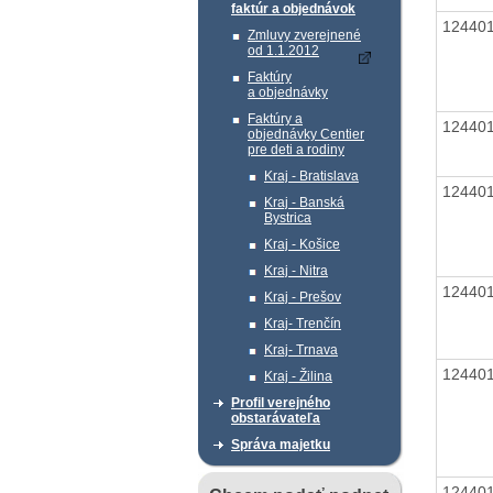
faktúr a objednávok
12440
Zmluvy zverejnené
od 1.1.2012
Faktúry
a objednávky
Faktúry a
12440
objednávky Centier
pre deti a rodiny
Kraj - Bratislava
12440
Kraj - Banská
Bystrica
Kraj - Košice
Kraj - Nitra
12440
Kraj - Prešov
Kraj- Trenčín
Kraj- Trnava
12440
Kraj - Žilina
Profil verejného
obstarávateľa
Správa majetku
12440