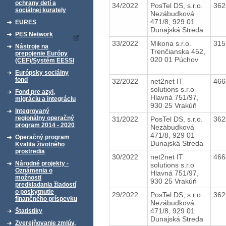
ochrany detí a
34/2022
PosTel DS, s.r.o.
36
sociálnej kurately
Nezábudková
471/8, 929 01
EURES
Dunajská Streda
PES Network
33/2022
Mikona s.r.o.
31
Nástroje na
Trenčianska 452,
prepojenie Európy
020 01 Púchov
(CEF)/Systém EESSI
Európsky sociálny
fond
32/2022
net2net IT
46
solutions s.r.o
Fond pre azyl,
Hlavná 751/97,
migráciu a integráciu
930 25 Vrakúň
Integrovaný
regionálny operačný
31/2022
PosTel DS, s.r.o.
36
program 2014 - 2020
Nezábudková
471/8, 929 01
Operačný program
Dunajská Streda
Kvalita životného
prostredia
30/2022
net2net IT
46
Národné projekty -
solutions s.r.o
Oznámenia o
Hlavná 751/97,
možnosti
930 25 Vrakúň
predkladania žiadostí
o poskytnutie
29/2022
PosTel DS, s.r.o.
36
finančného príspevku
Nezábudková
471/8, 929 01
Štatistiky
Dunajská Streda
Zverejňovanie zmlúv,