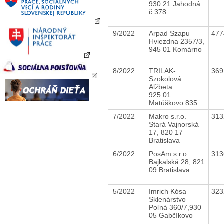
930 21 Jahodná
č.378
9/2022
Arpad Szapu
47
Hviezdna 2357/3,
945 01 Komárno
8/2022
TRILAK-
36
Szokolová
Alžbeta
925 01
Matúškovo 835
7/2022
Makro s.r.o.
31
Stará Vajnorská
17, 820 17
Bratislava
6/2022
PosAm s.r.o.
31
Bajkalská 28, 821
09 Bratislava
5/2022
Imrich Kósa
32
Sklenárstvo
Poľná 360/7,930
05 Gabčíkovo