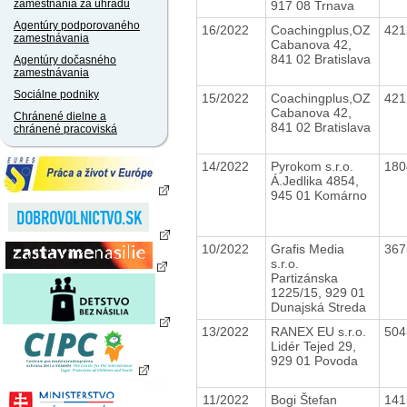
zamestnania za úhradu
917 08 Trnava
Agentúry podporovaného
16/2022
Coachingplus,OZ
42
zamestnávania
Cabanova 42,
841 02 Bratislava
Agentúry dočasného
zamestnávania
Sociálne podniky
15/2022
Coachingplus,OZ
42
Cabanova 42,
Chránené dielne a
841 02 Bratislava
chránené pracoviská
14/2022
Pyrokom s.r.o.
18
Á.Jedlika 4854,
945 01 Komárno
10/2022
Grafis Media
36
s.r.o.
Partizánska
1225/15, 929 01
Dunajská Streda
13/2022
RANEX EU s.r.o.
50
Lidér Tejed 29,
929 01 Povoda
11/2022
Bogi Štefan
14