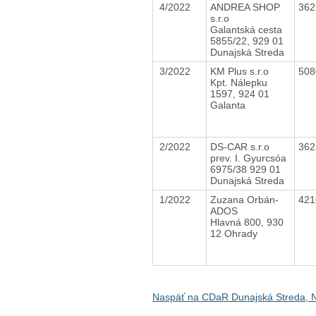
4/2022
ANDREA SHOP
36
s.r.o
Galantská cesta
5855/22, 929 01
Dunajská Streda
3/2022
KM Plus s.r.o
50
Kpt. Nálepku
1597, 924 01
Galanta
2/2022
DS-CAR s.r.o
36
prev. I. Gyurcsóa
6975/38 929 01
Dunajská Streda
1/2022
Zuzana Orbán-
42
ADOS
Hlavná 800, 930
12 Ohrady
Naspäť na CDaR Dunajská Streda, 