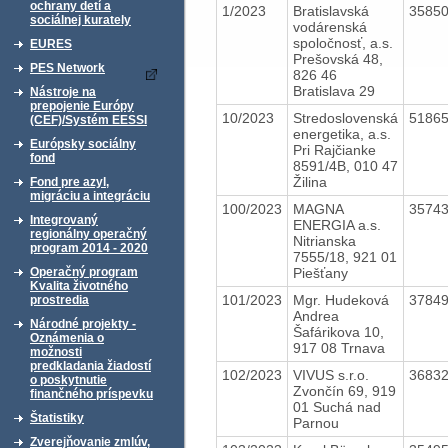
ochrany detí a
1/2023
Bratislavská
3585
sociálnej kurately
vodárenská
spoločnosť, a.s.
EURES
Prešovská 48,
PES Network
826 46
Bratislava 29
Nástroje na
prepojenie Európy
10/2023
Stredoslovenská
5186
(CEF)/Systém EESSI
energetika, a.s.
Európsky sociálny
Pri Rajčianke
fond
8591/4B, 010 47
Žilina
Fond pre azyl,
migráciu a integráciu
100/2023
MAGNA
3574
Integrovaný
ENERGIA a.s.
regionálny operačný
Nitrianska
program 2014 - 2020
7555/18, 921 01
Piešťany
Operačný program
Kvalita životného
101/2023
Mgr. Hudeková
3784
prostredia
Andrea
Národné projekty -
Šafárikova 10,
Oznámenia o
917 08 Trnava
možnosti
predkladania žiadostí
102/2023
VIVUS s.r.o.
3683
o poskytnutie
Zvončín 69, 919
finančného príspevku
01 Suchá nad
Štatistiky
Parnou
Zverejňovanie zmlúv,