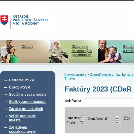
Občan
Občan so
Sociál
zdravotným
a rodi
postihnutím
>
Hlavná stránka
Zverejňovanie zmlúv, faktúr 
Trnava
Ústredie PSVR
Faktúry 2023 (CDaR
Úrady PSVR
Sociálne veci a rodina
Vyhľadať:
Služby zamestnanosti
Záruky pre mladých
Voľné pracovné
Interné
Dodávateľ
IČO
miesta
číslo
Zariadenia
sociálnoprávnej