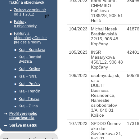
103/2023
Karol Bäuml -
3549
faktúr a objednávok
CHEMIKO
Zmluvy zverejnené
Fučíkova
od 1.1.2012
1189/28, 908 51
Holíč
Faktúry
a objednávky
104/2023
Michal Nosek
4187
Bratislavskáá
Faktúry a
objednávky Centier
22/15, 908 48
pre deti a rodiny
Kopčany
Kraj - Bratislava
105/2023
INSR
4240
Masarykova
Kraj - Banská
Bystrica
450/112, 908 48
Kopčany
Kraj - Košice
106/2023
osobnyudaj.sk,
5052
Kraj - Nitra
s.r.o.
Kraj - Prešov
DUETT
Business
Kraj- Trenčín
Resindence,
Kraj- Trnava
Námestie
osloboditeľov
Kraj - Žilina
3/A, 040 01
Profil verejného
Košice
obstarávateľa
107/2023
SPDDD Úsmev
1731
Správa majetku
ako dar
Ševčenkova 21,
851 01