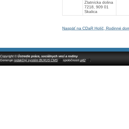
Zlatnícka dolina
7218, 909 01
Skalica
Naspäť na CDaR Holíč, Rodinné do
Copyright ©
Ústredie práce, sociálnych vecí a rodiny
Generuje
redakčný systém BUXUS CMS
spoločnosti
ui42
.