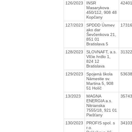
126/2023
INSR
4240
Masarykova
450/112, 908 48
Kopčany
127/2023
SPDDD Úsmev
1731
ako dar
Ševčenkova 21,
851 01
Bratislava 5
128/2023
SLOVNAFT, a.s.
3132
Vlčie hrdlo 1,
824 12
Bratislava
129/2023
Spojená škola
5363
Námestie sv.
Martina 5, 908
51 Holíč
13/2023
MAGNA
3574
ENERGIA a.s.
Nitrianska
7555/18, 921 01
Piešťany
130/2023
PROFIS spol. s
3410
r.o.