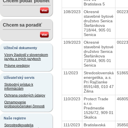
Chcem podať podnet
Bratislava 5
108/2023
Okresné
0022
stavebné bytové
družstvo Senica
Chcem sa poradiť
Štefánikova
718/44, 905 01
Senica
109/2023
Okresné
0022
stavebné bytové
Užitočné dokumenty
družstvo Senica
Vzory žiadostí v slovenskom
Štefánikova
jazyku a iných jazykoch
718/44, 905 01
Senica
Právne predpisy
11/2023
Stredoslovenská
5186
energetika, a.s.
Užívateľský servis
Pri Rajčianke
Slobodný prístup k
8591/4B, 010 47
informáciám
Žilina
Ochrana osobných údajov
110/2023
Protect Trade
4680
Oznamovanie
s.r.o.
protispoločenskej činnosti
Predmestie
1526/72, 909 01
Skalica
Naše registre
111/2023
Bratislavská
3585
Sprostredkovatelia