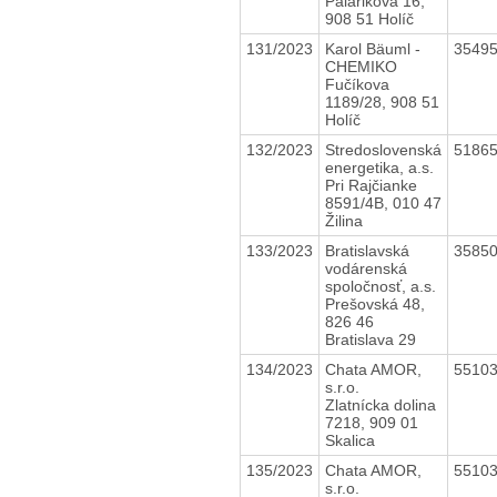
Palárikova 16,
908 51 Holíč
131/2023
Karol Bäuml -
3549
CHEMIKO
Fučíkova
1189/28, 908 51
Holíč
132/2023
Stredoslovenská
5186
energetika, a.s.
Pri Rajčianke
8591/4B, 010 47
Žilina
133/2023
Bratislavská
3585
vodárenská
spoločnosť, a.s.
Prešovská 48,
826 46
Bratislava 29
134/2023
Chata AMOR,
5510
s.r.o.
Zlatnícka dolina
7218, 909 01
Skalica
135/2023
Chata AMOR,
5510
s.r.o.