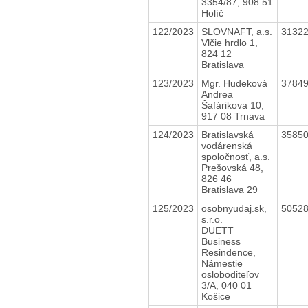
3354/87, 908 51
Holíč
122/2023
SLOVNAFT, a.s.
3132
Vlčie hrdlo 1,
824 12
Bratislava
123/2023
Mgr. Hudeková
3784
Andrea
Šafárikova 10,
917 08 Trnava
124/2023
Bratislavská
3585
vodárenská
spoločnosť, a.s.
Prešovská 48,
826 46
Bratislava 29
125/2023
osobnyudaj.sk,
5052
s.r.o.
DUETT
Business
Resindence,
Námestie
osloboditeľov
3/A, 040 01
Košice