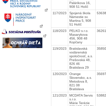
Palárikova 16,
908 51 Holíč
117/2023
Spojená škola
5363
Námestie sv.
Martina 5, 908
51 Holíč
118/2023
PELKO s.r.o.
3626
Masarykova
456, 908 48
Kopčany
119/2023
Bratislavská
3585
vodárenská
spoločnosť, a.s.
Prešovská 48,
826 46
Bratislava 29
120/2023
Orange
3569
Slovensko, a.s.
Metodova 8,
821 08
Bratislava
121/2023
MCDATA Servis
5388
s.r.o.
Márie Terézie