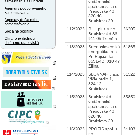
vodárenská
zamestnania za úhradu
spoločnosť, a.s.
Agentúry podporovaného
Prešovská 48,
zamestnávania
826 46
Agentúry dočasného
Bratislava 29
zamestnávania
112/2023
R.H. plus s.r.o.
3630
Sociálne podniky
Bratislavská 36,
911 05 Trenčín
Chránené dielne a
chránené pracoviská
113/2023
Stredoslovenská
5186
energetika, a.s.
Pri Rajčianke
8591/4B, 010 47
Žilina
114/2023
SLOVNAFT, a.s.
3132
Vlčie hrdlo 1,
824 12
Bratislava
115/2023
Bratislavská
3585
vodárenská
spoločnosť, a.s.
Prešovská 48,
826 46
Bratislava 29
116/2023
PROFIS spol. s
3410
r.o.