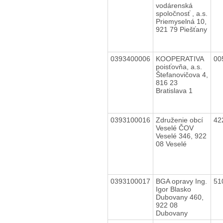
vodárenská
spoločnosť , a.s.
Priemyselná 10,
921 79 Piešťany
0393400006
KOOPERATIVA
00
poisťovňa, a.s.
Štefanovičova 4,
816 23
Bratislava 1
0393100016
Združenie obcí
42
Veselé ČOV
Veselé 346, 922
08 Veselé
0393100017
BGA opravy Ing.
51
Igor Blasko
Dubovany 460,
922 08
Dubovany