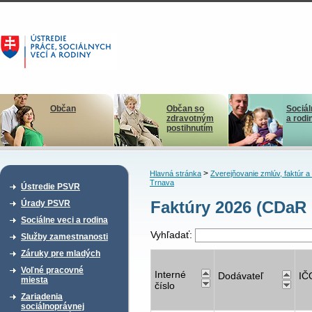
Občan
Občan so
Sociál
zdravotným
a rodi
postihnutím
>
Hlavná stránka
Zverejňovanie zmlúv, faktúr 
Trnava
Ústredie PSVR
Faktúry 2026 (CDaR
Úrady PSVR
Sociálne veci a rodina
Vyhľadať:
Služby zamestnanosti
Záruky pre mladých
Voľné pracovné
Interné
Dodávateľ
IČ
miesta
číslo
Zariadenia
sociálnoprávnej