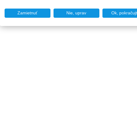
Zamietnuť
Nie, uprav
Ok, pokračuj