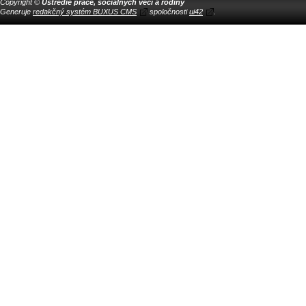
Copyright ©
Ústredie práce, sociálnych vecí a rodiny
Generuje
redakčný systém BUXUS CMS
spoločnosti
ui42
.