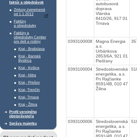
faktúr a objednávok
autobusová
doprava
Zmluvy zverejnené
Vlárska
od 1.1.2012
8410/26, 917 01
Faktúry
Trnava
a objednávky
Faktúry a
objednávky Centier
0393100008
Magna Energia
35
pre deti a rodiny
a.s.
Kraj - Bratislava
Urbánkova
2853/6A, 921 01
Kraj - Banská
Piešťany
Bystrica
Kraj - Košice
0393100004
Stredoslovenská
51
energetika, a.s.
Kraj - Nitra
Pri Rajčianke
Kraj - Prešov
8591/4B, 010 47
Žilina
Kraj- Trenčín
Kraj- Trnava
Kraj - Žilina
Profil verejného
obstarávateľa
0393100006
Stredoslovenská
51
Správa majetku
energetika, a.s.
Pri Rajčianke
8591/4B, 010 47