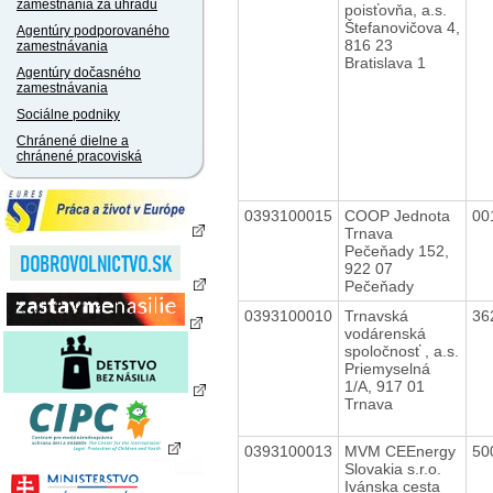
zamestnania za úhradu
poisťovňa, a.s.
Štefanovičova 4,
Agentúry podporovaného
816 23
zamestnávania
Bratislava 1
Agentúry dočasného
zamestnávania
Sociálne podniky
Chránené dielne a
chránené pracoviská
0393100015
COOP Jednota
00
Trnava
Pečeňady 152,
922 07
Pečeňady
0393100010
Trnavská
36
vodárenská
spoločnosť , a.s.
Priemyselná
1/A, 917 01
Trnava
0393100013
MVM CEEnergy
50
Slovakia s.r.o.
Ivánska cesta