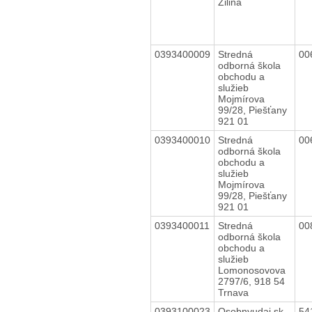
Žilina
0393400009
Stredná
00
odborná škola
obchodu a
služieb
Mojmírova
99/28, Piešťany
921 01
0393400010
Stredná
00
odborná škola
obchodu a
služieb
Mojmírova
99/28, Piešťany
921 01
0393400011
Stredná
00
odborná škola
obchodu a
služieb
Lomonosovova
2797/6, 918 54
Trnava
0393100023
Osobnyudaj.sk -
54