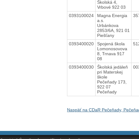
Školská 4,
Vrbové 922 03
0393100024
Magna Energia
35
a.s.
Urbánkova
2853/6A, 921 01
Piešťany
0393400020
Spojená škola
51
Lomonosovova
8, Trnava 917
08
0393400030
Školská jedáleň
00
pri Materskej
škole
Pečeňady 173,
922 07
Pečeňady
Naspäť na CDaR Pečeňady, Pečeňa