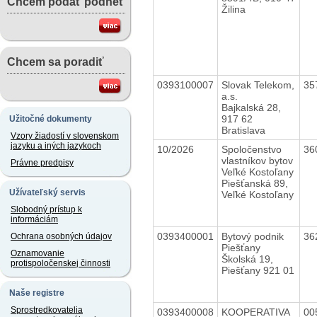
Chcem podať podnet
Žilina
Chcem sa poradiť
0393100007
Slovak Telekom,
35
a.s.
Bajkalská 28,
917 62
Užitočné dokumenty
Bratislava
Vzory žiadostí v slovenskom
jazyku a iných jazykoch
10/2026
Spoločenstvo
36
vlastníkov bytov
Právne predpisy
Veľké Kostoľany
Piešťanská 89,
Užívateľský servis
Veľké Kostoľany
Slobodný prístup k
informáciám
0393400001
Bytový podnik
36
Ochrana osobných údajov
Piešťany
Oznamovanie
Školská 19,
protispoločenskej činnosti
Piešťany 921 01
Naše registre
Sprostredkovatelia
0393400008
KOOPERATIVA
00