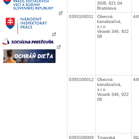
30/B, 821 04
Bratislava
0393100011
Obecná
44
kanalizačná,
s.r.o
Veselé 346, 922
08
0393100012
Obecná
44
kanalizačná,
s.r.o
Veselé 346, 922
08
0393100009
Trnavská
36