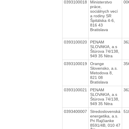
0393100018
Ministerstvo
00
práce,
sociálnych vecí
a rodiny SR
Špitálska 4-6,
816 43
Bratislava
0393100020
PENAM
36
SLOVAKIA, a.s
Štúrova 74/138,
949 35 Nitra
0393100019
Orange
35
Slovensko, a.s.
Metodova 8,
821 08
Bratislava
0393100021
PENAM
36
SLOVAKIA, a.s
Štúrova 74/138,
949 35 Nitra
0393400007
Stredoslovenská
51
energetika, a.s.
Pri Rajčianke
8591/4B, 010 47