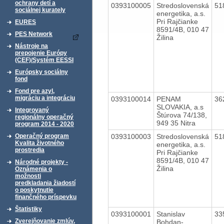
ochrany detí a
0393100005
Stredoslovenská
51
sociálnej kurately
energetika, a.s.
Pri Rajčianke
EURES
8591/4B, 010 47
PES Network
Žilina
Nástroje na
prepojenie Európy
(CEF)/Systém EESSI
Európsky sociálny
fond
Fond pre azyl,
migráciu a integráciu
0393100014
PENAM
36
SLOVAKIA, a.s
Integrovaný
Štúrova 74/138,
regionálny operačný
949 35 Nitra
program 2014 - 2020
0393100003
Stredoslovenská
51
Operačný program
Kvalita životného
energetika, a.s.
prostredia
Pri Rajčianke
8591/4B, 010 47
Národné projekty -
Žilina
Oznámenia o
možnosti
predkladania žiadostí
o poskytnutie
finančného príspevku
Štatistiky
0393100001
Stanislav
33
Zverejňovanie zmlúv,
Bohdan-