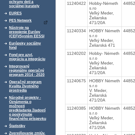
ochrany detí a
11240422
Hobby-Németh
4485
sociálnej kurately
s.ro
Veľký Meder,
EURES
Želiarska
PES Network
471/20A
Nástroje na
11240334
HOBBY Németh
4485
prepojenie Európy
s.r.o
(CEF)/Systém EESSI
Veľký Meder,
Európsky sociálny
Želiarská 471
fond
11240202
Hobby- Németh
4485
Fond pre azyl,
s.r.o
migráciu a integráciu
Veľký Meder,
Integrovaný
Želiarská
regionálny operačný
471/20A
program 2014 - 2020
11240675
HOBBY Németh
4485
Operačný program
s.r.o
Kvalita životného
V. Meder,
prostredia
Želiarská
Národné projekty -
471/20A
Oznámenia o
možnosti
11240385
HOBBY Németh
4485
predkladania žiadostí
s.r.o
o poskytnutie
Veľký Meder,
finančného príspevku
Želiarská
Štatistiky
471/20A
Zverejňovanie zmlúv,