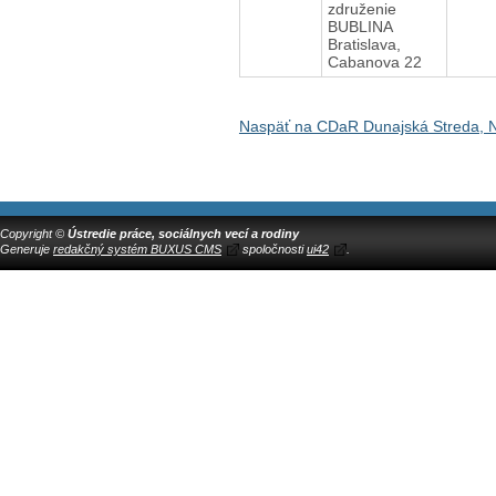
združenie
BUBLINA
Bratislava,
Cabanova 22
Naspäť na CDaR Dunajská Streda, 
Copyright ©
Ústredie práce, sociálnych vecí a rodiny
Generuje
redakčný systém BUXUS CMS
spoločnosti
ui42
.