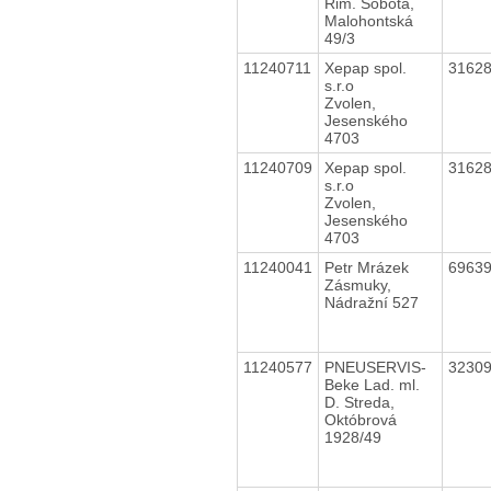
Rim. Sobota,
Malohontská
49/3
11240711
Xepap spol.
3162
s.r.o
Zvolen,
Jesenského
4703
11240709
Xepap spol.
3162
s.r.o
Zvolen,
Jesenského
4703
11240041
Petr Mrázek
6963
Zásmuky,
Nádražní 527
11240577
PNEUSERVIS-
3230
Beke Lad. ml.
D. Streda,
Októbrová
1928/49