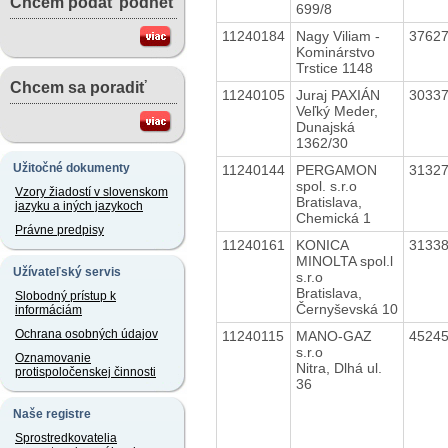
Chcem podať podnet
699/8
11240184
Nagy Viliam -
3762
Kominárstvo
Trstice 1148
Chcem sa poradiť
11240105
Juraj PAXIÁN
3033
Veľký Meder,
Dunajská
1362/30
Užitočné dokumenty
11240144
PERGAMON
3132
spol. s.r.o
Vzory žiadostí v slovenskom
Bratislava,
jazyku a iných jazykoch
Chemická 1
Právne predpisy
11240161
KONICA
3133
MINOLTA spol.l
Užívateľský servis
s.r.o
Bratislava,
Slobodný prístup k
Černyševská 10
informáciám
Ochrana osobných údajov
11240115
MANO-GAZ
4524
s.r.o
Oznamovanie
Nitra, Dlhá ul.
protispoločenskej činnosti
36
Naše registre
Sprostredkovatelia