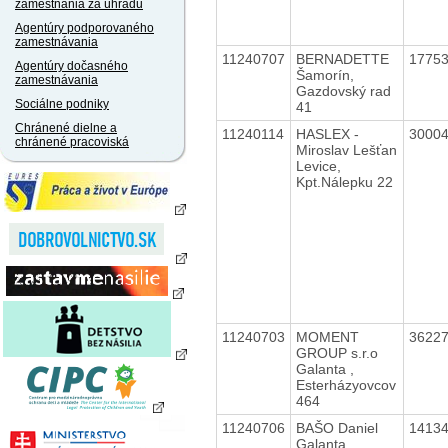
zamestnania za úhradu
Agentúry podporovaného
zamestnávania
11240707
BERNADETTE
1775
Agentúry dočasného
Šamorín,
zamestnávania
Gazdovský rad
Sociálne podniky
41
Chránené dielne a
11240114
HASLEX -
3000
chránené pracoviská
Miroslav Lešťan
Levice,
Kpt.Nálepku 22
11240703
MOMENT
3622
GROUP s.r.o
Galanta ,
Esterházyovcov
464
11240706
BAŠO Daniel
1413
Galanta,