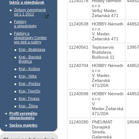
11240278
Hobby Németh
4485
faktúr a objednávok
s.r.o
Zmluvy zverejnené
Veľký Meder,
od 1.1.2012
Želiarská 471
Faktúry
11240538
HOBBY-Németh
4485
a objednávky
s.r.o
V. Meder,
Faktúry a
objednávky Centier
Želiarská 471
pre deti a rodiny
11240561
Teploservis
1395
Kraj - Bratislava
Bratislava,
Bulíková 11
Kraj - Banská
Bystrica
11240704
HOBBY Németh
4485
Kraj - Košice
s.r.o
V. Meder,
Kraj - Nitra
Želiarská
Kraj - Prešov
471/20A
Kraj- Trenčín
11240598
HOBBY Németh
4485
s.r.o
Kraj- Trnava
V.
Kraj - Žilina
Meder,Želiarská
471/20A
Profil verejného
obstarávateľa
11240280
PNEUMAT
1804
Správa majetku
Dunajská
Streda,
Galantská