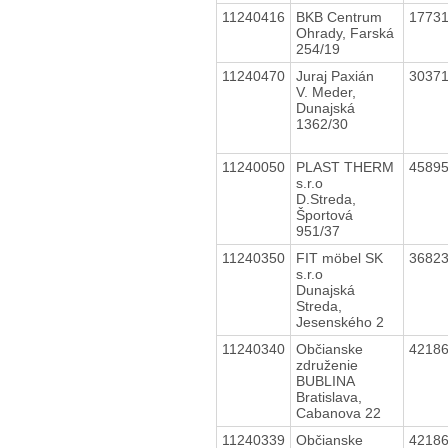
11240416
BKB Centrum
1773
Ohrady, Farská
254/19
11240470
Juraj Paxián
3037
V. Meder,
Dunajská
1362/30
11240050
PLAST THERM
4589
s.r.o
D.Streda,
Športová
951/37
11240350
FIT möbel SK
3682
s.r.o
Dunajská
Streda,
Jesenského 2
11240340
Občianske
4218
združenie
BUBLINA
Bratislava,
Cabanova 22
11240339
Občianske
4218