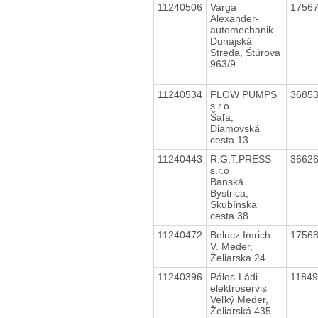
11240506
Varga
1756
Alexander-
automechanik
Dunajská
Streda, Štúrova
963/9
11240534
FLOW PUMPS
3685
s.r.o
Šaľa,
Diamovská
cesta 13
11240443
R.G.T.PRESS
3662
s.r.o
Banská
Bystrica,
Skubínska
cesta 38
11240472
Belucz Imrich
1756
V. Meder,
Želiarska 24
11240396
Pálos-Ládi
1184
elektroservis
Veľký Meder,
Želiarská 435