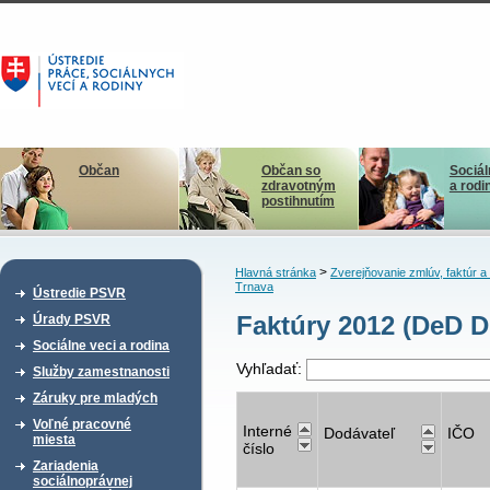
Občan
Občan so
Sociál
zdravotným
a rodi
postihnutím
>
Hlavná stránka
Zverejňovanie zmlúv, faktúr 
Trnava
Ústredie PSVR
Faktúry 2012 (DeD D
Úrady PSVR
Sociálne veci a rodina
Vyhľadať:
Služby zamestnanosti
Záruky pre mladých
Voľné pracovné
Interné
Dodávateľ
IČO
miesta
číslo
Zariadenia
sociálnoprávnej