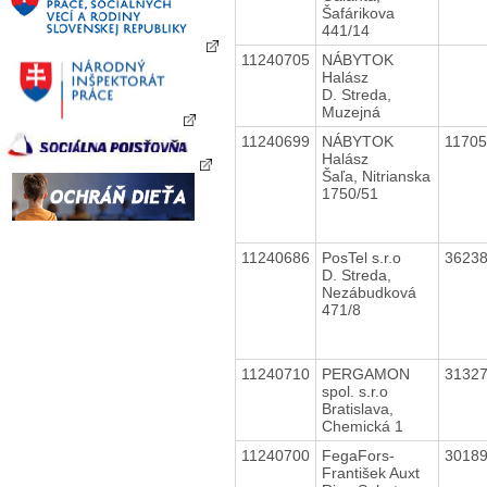
Šafárikova
441/14
11240705
NÁBYTOK
Halász
D. Streda,
Muzejná
11240699
NÁBYTOK
1170
Halász
Šaľa, Nitrianska
1750/51
11240686
PosTel s.r.o
3623
D. Streda,
Nezábudková
471/8
11240710
PERGAMON
3132
spol. s.r.o
Bratislava,
Chemická 1
11240700
FegaFors-
3018
František Auxt