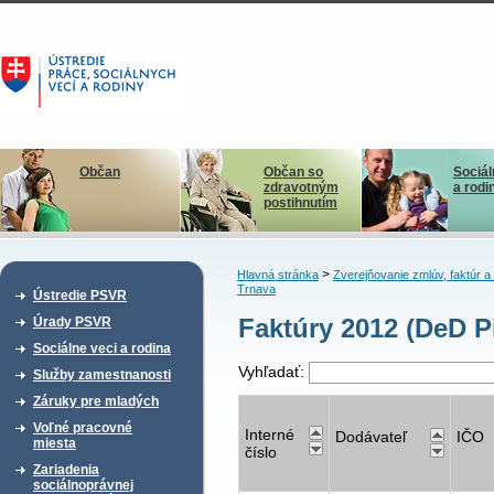
Občan
Občan so
Sociál
zdravotným
a rodi
postihnutím
>
Hlavná stránka
Zverejňovanie zmlúv, faktúr 
Trnava
Ústredie PSVR
Faktúry 2012 (DeD P
Úrady PSVR
Sociálne veci a rodina
Vyhľadať:
Služby zamestnanosti
Záruky pre mladých
Voľné pracovné
Interné
Dodávateľ
IČO
miesta
číslo
Zariadenia
sociálnoprávnej