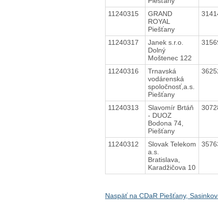
Piešťany
11240315
GRAND
3141
ROYAL
Piešťany
11240317
Janek s.r.o.
3156
Dolný
Moštenec 122
11240316
Trnavská
3625
vodárenská
spoločnosť,a.s.
Piešťany
11240313
Slavomír Brtáň
3072
- DUOZ
Bodona 74,
Piešťany
11240312
Slovak Telekom
3576
a.s.
Bratislava,
Karadžičova 10
Naspäť na CDaR Piešťany, Sasinkov