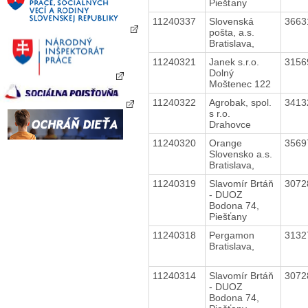
Piešťany
11240337
Slovenská
3663
pošta, a.s.
Bratislava,
11240321
Janek s.r.o.
3156
Dolný
Moštenec 122
11240322
Agrobak, spol.
3413
s r.o.
Drahovce
11240320
Orange
3569
Slovensko a.s.
Bratislava,
11240319
Slavomír Brtáň
3072
- DUOZ
Bodona 74,
Piešťany
11240318
Pergamon
3132
Bratislava,
11240314
Slavomír Brtáň
3072
- DUOZ
Bodona 74,