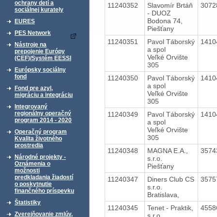
ochrany detí a
11240352
Slavomír Brtáň
3072
sociálnej kurately
- DUOZ
Bodona 74,
EURES
Piešťany
PES Network
11240351
Pavol Táborský
1410
Nástroje na
a spol
prepojenie Európy
Veľké Orvište
(CEF)/Systém EESSI
305
Európsky sociálny
fond
11240350
Pavol Táborský
1410
a spol
Fond pre azyl,
Veľké Orvište
migráciu a integráciu
305
Integrovaný
regionálny operačný
11240349
Pavol Táborský
1410
program 2014 - 2020
a spol
Veľké Orvište
Operačný program
305
Kvalita životného
prostredia
11240348
MAGNA E.A.,
3574
Národné projekty -
s.r.o.
Oznámenia o
Piešťany
možnosti
predkladania žiadostí
11240347
Diners Club CS
3575
o poskytnutie
s.r.o.
finančného príspevku
Bratislava,
Štatistiky
11240345
Tenet - Praktik,
4558
Zverejňovanie zmlúv,
s.r.o.