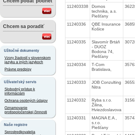
Chcem podať podnet
112403338
Domos
3622
technika, a.s.
Piešťany
11240336
QBE Insurance
3685
Chcem sa poradiť
Košice
11240335
Slavomír Brtáň
3072
- DUOZ
Užitočné dokumenty
Bodona 74,
Piešťany
Vzory žiadostí v slovenskom
jazyku a iných jazykoch
11240334
T-Com
3576
Bratislava,
Právne predpisy
11240333
JOB Conzulting
3655
Užívateľský servis
Nitra
Slobodný prístup k
informáciám
11240332
Ryba s.r.o.
3156
Ochrana osobných údajov
Žilina,
Oznamovanie
Hviezdoslavova
protispoločenskej činnosti
11240331
MAGNA E.A.,
3574
s.r.o.
Naše registre
Piešťany
Sprostredkovatelia