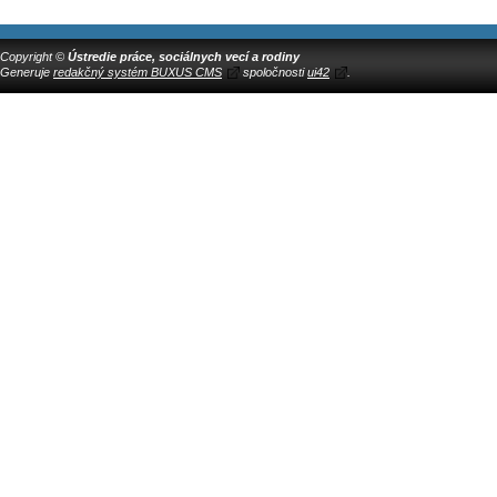
Copyright ©
Ústredie práce, sociálnych vecí a rodiny
Generuje
redakčný systém BUXUS CMS
spoločnosti
ui42
.