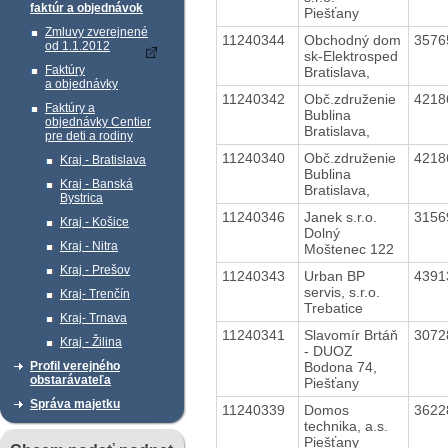
faktúr a objednávok
Piešťany
Zmluvy zverejnené
11240344
Obchodný dom
3576
od 1.1.2012
sk-Elektrosped
Faktúry
Bratislava,
a objednávky
11240342
Obč.združenie
4218
Faktúry a
Bublina
objednávky Centier
Bratislava,
pre deti a rodiny
11240340
Obč.združenie
4218
Kraj - Bratislava
Bublina
Kraj - Banská
Bratislava,
Bystrica
11240346
Janek s.r.o.
3156
Kraj - Košice
Dolný
Kraj - Nitra
Moštenec 122
Kraj - Prešov
11240343
Urban BP
4391
servis, s.r.o.
Kraj- Trenčín
Trebatice
Kraj- Trnava
11240341
Slavomír Brtáň
3072
Kraj - Žilina
- DUOZ
Bodona 74,
Profil verejného
obstarávateľa
Piešťany
Správa majetku
11240339
Domos
3622
technika, a.s.
Piešťany