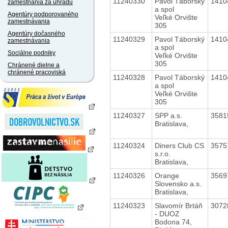
11240330
Pavol Táborský
1410
zamestnania za úhradu
a spol
Agentúry podporovaného
Veľké Orvište
zamestnávania
305
Agentúry dočasného
11240329
Pavol Táborský
1410
zamestnávania
a spol
Sociálne podniky
Veľké Orvište
305
Chránené dielne a
chránené pracoviská
11240328
Pavol Táborský
1410
a spol
Veľké Orvište
305
11240327
SPP a.s.
3581
Bratislava,
11240324
Diners Club CS
3575
s.r.o.
Bratislava,
11240326
Orange
3569
Slovensko a.s.
Bratislava,
11240323
Slavomír Brtáň
3072
- DUOZ
Bodona 74,