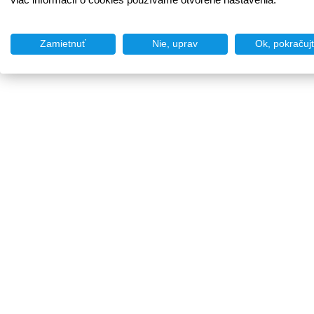
Zamietnuť
Nie, uprav
Ok, pokračuj