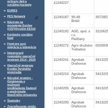
ochrany detí a
11240227
sociálnej kurately
EURES
PES Network
11240187
90,48
307285
Brtáň
Nástroje na
prepojenie Európy
(CEF)/Systém EESSI
11240192
AGE, spol. s
311062
r.o.
Európsky sociálny
fond
Piešťany
Fond pre azyl,
11240272
Agro družstvo
002083
migráciu a integráciu
Trebatice
Integrovaný
regionálny operačný
11240241
Agrobak
341322
program 2014 - 2020
Drahovce
Operačný program
Kvalita životného
prostredia
11240210
Agrobak
341322
Drahovce
Národné projekty -
Oznámenia o
možnosti
11240205
Agrobak
341322
predkladania žiadostí
Drahovce
o poskytnutie
finančného príspevku
Štatistiky
11240200
Agrobak
341322
Drahovce
Zverejňovanie zmlúv,