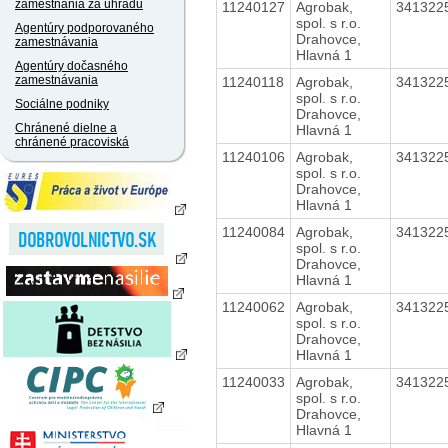
zamestnania za úhradu
11240127
Agrobak,
341322
spol. s r.o.
Agentúry podporovaného
Drahovce,
zamestnávania
Hlavná 1
Agentúry dočasného
zamestnávania
11240118
Agrobak,
341322
spol. s r.o.
Sociálne podniky
Drahovce,
Chránené dielne a
Hlavná 1
chránené pracoviská
11240106
Agrobak,
341322
spol. s r.o.
Drahovce,
Hlavná 1
11240084
Agrobak,
341322
spol. s r.o.
Drahovce,
Hlavná 1
11240062
Agrobak,
341322
spol. s r.o.
Drahovce,
Hlavná 1
11240033
Agrobak,
341322
spol. s r.o.
Drahovce,
Hlavná 1