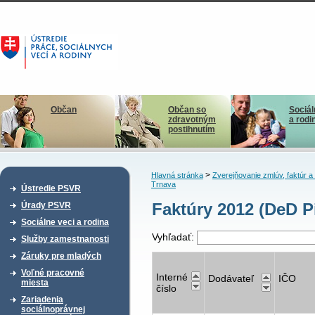
Občan
Občan so
Sociál
zdravotným
a rodi
postihnutím
>
Hlavná stránka
Zverejňovanie zmlúv, faktúr 
Trnava
Ústredie PSVR
Faktúry 2012 (DeD P
Úrady PSVR
Sociálne veci a rodina
Vyhľadať:
Služby zamestnanosti
Záruky pre mladých
Voľné pracovné
Interné
Dodávateľ
IČO
miesta
číslo
Zariadenia
sociálnoprávnej