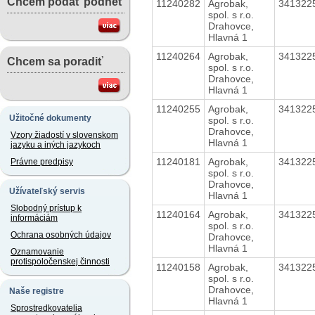
Chcem podať podnet
11240282
Agrobak,
341322
spol. s r.o.
Drahovce,
Hlavná 1
11240264
Agrobak,
341322
Chcem sa poradiť
spol. s r.o.
Drahovce,
Hlavná 1
11240255
Agrobak,
341322
Užitočné dokumenty
spol. s r.o.
Drahovce,
Vzory žiadostí v slovenskom
Hlavná 1
jazyku a iných jazykoch
11240181
Agrobak,
341322
Právne predpisy
spol. s r.o.
Drahovce,
Užívateľský servis
Hlavná 1
Slobodný prístup k
11240164
Agrobak,
341322
informáciám
spol. s r.o.
Ochrana osobných údajov
Drahovce,
Hlavná 1
Oznamovanie
protispoločenskej činnosti
11240158
Agrobak,
341322
spol. s r.o.
Drahovce,
Naše registre
Hlavná 1
Sprostredkovatelia