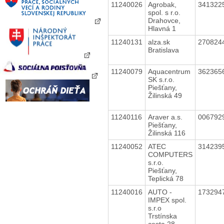
11240026
Agrobak,
341322
spol. s r.o.
Drahovce,
Hlavná 1
11240131
alza.sk
270824
Bratislava
11240079
Aquacentrum
362365
SK s.r.o.
Piešťany,
Žilinská 49
11240116
Araver a.s.
006792
Piešťany,
Žilinská 116
11240052
ATEC
314239
COMPUTERS
s.r.o.
Piešťany,
Teplická 78
11240016
AUTO -
173294
IMPEX spol.
s.r.o
Trstínska
cesta 28,