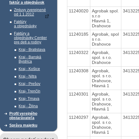
faktúr a objednávok
Zmluvy zverejnené
11240020
Agrobak spol.
341322
od 1.1.2012
s.r.o
Hlavná 1,
Faktúry
Drahovce
a objednávky
Faktúry a
11240185
Agrobak, spol
341322
objednávky Centier
s r.o.
pre deti a rodiny
Drahovce
Kraj - Bratislava
11240322
Agrobak,
341322
spol. s r.o.
Kraj - Banská
Bystrica
Drahovce
Kraj - Košice
11240308
Agrobak,
341322
spol. s r.o.
Kraj - Nitra
Drahovce,
Kraj - Prešov
Hlavná 1
Kraj- Trenčín
11240301
Agrobak,
341322
spol. s r.o.
Kraj- Trnava
Drahovce,
Kraj - Žilina
Hlavná 1
Profil verejného
11240297
Agrobak,
341322
obstarávateľa
spol. s r.o.
Správa majetku
Drahovce,
Hlavná 1