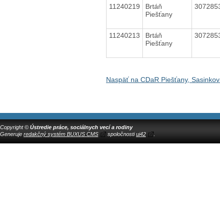
11240219
Brtáň
307285
Piešťany
11240213
Brtáň
307285
Piešťany
Naspäť na CDaR Piešťany, Sasinkov
Copyright ©
Ústredie práce, sociálnych vecí a rodiny
Generuje
redakčný systém BUXUS CMS
spoločnosti
ui42
.