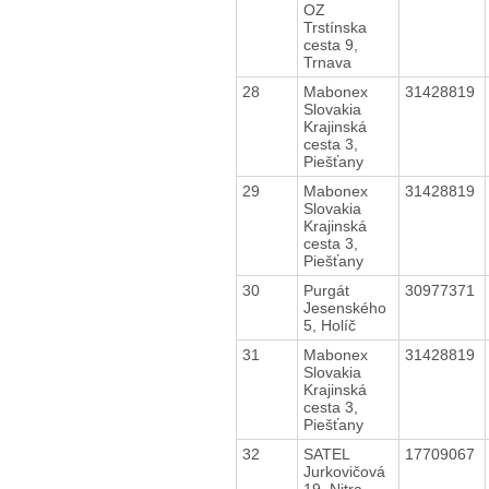
OZ
Trstínska
cesta 9,
Trnava
28
Mabonex
31428819
Slovakia
Krajinská
cesta 3,
Piešťany
29
Mabonex
31428819
Slovakia
Krajinská
cesta 3,
Piešťany
30
Purgát
30977371
Jesenského
5, Holíč
31
Mabonex
31428819
Slovakia
Krajinská
cesta 3,
Piešťany
32
SATEL
17709067
Jurkovičová
19, Nitra