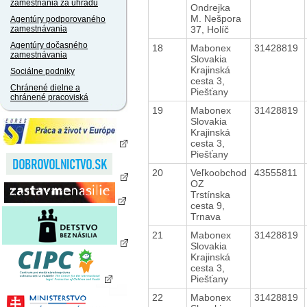
zamestnania za úhradu
Ondrejka
M. Nešpora
Agentúry podporovaného
37, Holíč
zamestnávania
Agentúry dočasného
18
Mabonex
31428819
zamestnávania
Slovakia
Krajinská
Sociálne podniky
cesta 3,
Chránené dielne a
Piešťany
chránené pracoviská
19
Mabonex
31428819
Slovakia
Krajinská
cesta 3,
Piešťany
20
Veľkoobchod
43555811
OZ
Trstínska
cesta 9,
Trnava
21
Mabonex
31428819
Slovakia
Krajinská
cesta 3,
Piešťany
22
Mabonex
31428819