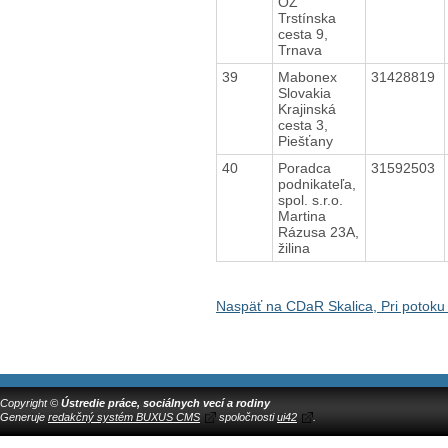
OZ
Trstínska
cesta 9,
Trnava
39
Mabonex
31428819
Slovakia
Krajinská
cesta 3,
Piešťany
40
Poradca
31592503
podnikateľa,
spol. s.r.o.
Martina
Rázusa 23A,
žilina
Naspäť na CDaR Skalica, Pri potoku
Copyright ©
Ústredie práce, sociálnych vecí a rodiny
Generuje
redakčný systém BUXUS CMS
spoločnosti
ui42
.