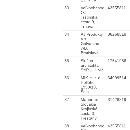
33
Veľkoobchod
43555811
OZ
Trstínska
cesta 9,
Trnava
34
AJ Produkty
36268518
a.s.
Galvaniho
7/B,
Bratislava
35
Služba
17541956
architekta
SNP 1, Holič
36
MIK. s. r. o.
34099514
Hollého
1999/13,
Šala
37
Mabonex
31428819
Slovakia
Krajinská
cesta 3,
Piešťany
38
Veľkoobchod
43555811