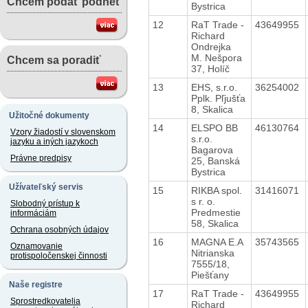
Chcem podať podnet
Bystrica
12
RaT Trade -
43649955
Richard
Ondrejka
M. Nešpora
Chcem sa poradiť
37, Holíč
13
EHS, s.r.o.
36254002
Pplk. Pľjušťa
8, Skalica
Užitočné dokumenty
14
ELSPO BB
46130764
Vzory žiadostí v slovenskom
s.r.o.
jazyku a iných jazykoch
Bagarova
Právne predpisy
25, Banská
Bystrica
Užívateľský servis
15
RIKBA spol.
31416071
s r. o.
Slobodný prístup k
Predmestie
informáciám
58, Skalica
Ochrana osobných údajov
16
MAGNA E.A
35743565
Oznamovanie
Nitrianska
protispoločenskej činnosti
7555/18,
Piešťany
Naše registre
17
RaT Trade -
43649955
Sprostredkovatelia
Richard