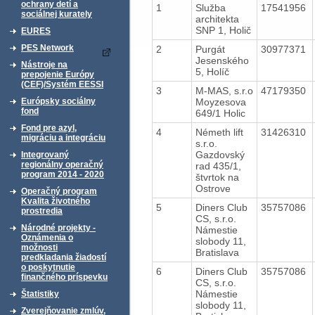
ochrany detí a
1
Služba
17541956
sociálnej kurately
architekta
SNP 1, Holič
EURES
PES Network
2
Purgát
30977371
Jesenského
Nástroje na
5, Holíč
prepojenie Európy
(CEF)/Systém EESSI
3
M-MAS, s.r.o
47179350
Moyzesova
Európsky sociálny
fond
649/1 Holic
Fond pre azyl,
4
Németh lift
31426310
migráciu a integráciu
s.r.o.
Gazdovský
Integrovaný
regionálny operačný
rad 435/1,
program 2014 - 2020
štvrtok na
Ostrove
Operačný program
Kvalita životného
5
Diners Club
35757086
prostredia
CS, s.r.o.
Národné projekty -
Námestie
Oznámenia o
slobody 11,
možnosti
Bratislava
predkladania žiadostí
o poskytnutie
6
Diners Club
35757086
finančného príspevku
CS, s.r.o.
Námestie
Štatistiky
slobody 11,
Zverejňovanie zmlúv,