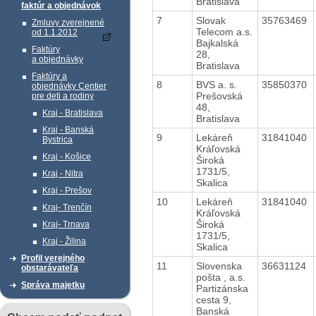
Bratislava
faktúr a objednávok
7
Slovak
35763469
Zmluvy zverejnené
Telecom a.s.
od 1.1.2012
Bajkalská
Faktúry
28,
a objednávky
Bratislava
Faktúry a
8
BVS a. s.
35850370
objednávky Centier
Prešovská
pre deti a rodiny
48,
Kraj - Bratislava
Bratislava
Kraj - Banská
9
Lekáreň
31841040
Bystrica
Kráľovská
Kraj - Košice
Široká
1731/5,
Kraj - Nitra
Skalica
Kraj - Prešov
10
Lekáreň
31841040
Kraj- Trenčín
Kráľovská
Široká
Kraj- Trnava
1731/5,
Kraj - Žilina
Skalica
Profil verejného
11
Slovenska
36631124
obstarávateľa
pošta , a.s.
Správa majetku
Partizánska
cesta 9,
Banská