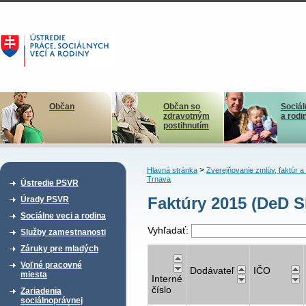
Občan
Občan so
Sociál
zdravotným
a rodi
postihnutím
>
Hlavná stránka
Zverejňovanie zmlúv, faktúr 
Trnava
Ústredie PSVR
Faktúry 2015 (DeD Sk
Úrady PSVR
Sociálne veci a rodina
Vyhľadať:
Služby zamestnanosti
Záruky pre mladých
Voľné pracovné
Dodávateľ
IČO
miesta
Interné
číslo
Zariadenia
sociálnoprávnej